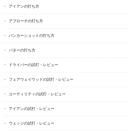
アイアンの打ち方
アプローチの打ち方
バンカーショットの打ち方
パターの打ち方
ドライバーの試打・レビュー
フェアウェイウッドの試打・レビュー
ユーティリティの試打・レビュー
アイアンの試打・レビュー
ウェッジの試打・レビュー