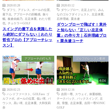
2020.03.28
2020.03.12
ダフリ
,
アドレス
,
ボールの位置
,
ダウンブロー
,
左足上がり
,
みん
最下点
,
アプローチの距離感
,
振り
なのゴルフダイジェスト
,
左足体重
,
幅
,
板倉由姫乃
,
左足体重
,
わたり哲
石井理緒
,
栗永遼
也
,
チェケラーGOLF
ダウンブローで飛ばす！意外
スイングの最下点を意識した
と知らない「正しい左足体
ら絶対にダフらない｜わたり
重」の作り方｜石井理緒プロ
哲也プロの【アプローチレッ
× 栗永遼コーチ
スン】
アプローチの打ち方
ゴルフのレッスン動画
5:16
4:06
2020.02.23
2019.12.16
ハンドファースト
,
GOLFavo ゴ
吉田一尊
,
スウェイ
,
体重移動
,
ルファボ
,
ボールの位置
,
低い球
,
バ
テークバック
,
バックスイング
,
左
ウンス
,
高い球
,
左足体重
,
大和笑莉
肩
,
骨盤
,
左足体重
,
吉田一尊SONIC
奈
GOLF