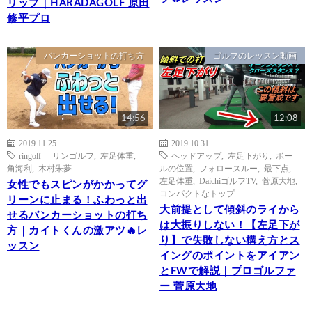
リップ｜HARADAGOLF 原田
修平プロ
バンカーショットの打ち方
ゴルフのレッスン動画
14:56
12:08
2019.11.25
2019.10.31
ringolf - リンゴルフ
,
左足体重
,
ヘッドアップ
,
左足下がり
,
ボー
角海利
,
木村朱夢
ルの位置
,
フォロースルー
,
最下点
,
左足体重
,
DaichiゴルフTV
,
菅原大地
,
女性でもスピンがかかってグ
コンパクトなトップ
リーンに止まる！ふわっと出
大前提として傾斜のライから
せるバンカーショットの打ち
は大振りしない！【左足下が
方｜カイトくんの激アツ🔥レ
り】で失敗しない構え方とス
ッスン
イングのポイントをアイアン
とFWで解説｜プロゴルファ
ー 菅原大地