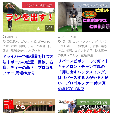
ドライバーの打ち方
ゴルフのレッスン動画
3:03
8:18
2019.03.13
2019.02.20
GOLFavo ゴルファボ
,
ボールの
切り返し
,
バックスイング
,
リバ
位置
,
右肩
,
目線
,
ティーの高さ
,
低
ースピボット
,
鈴木真一
,
右腰
,
栗ち
弾道
,
馬場ゆかり
,
左足体重
ゃん
,
骨盤
,
コメント返信
,
鈴木真一
の炎JOYゴルフ
,
左足体重
ドライバーで低弾道を打つ方
リバースピポットって何？｜
法｜ボールの位置、目線、右
キャメロン・チャンプ風の
肩、ティーの高さ｜プロゴル
「押し出すバックスイング」
ファー 馬場ゆかり
はリバースする人がやると良
い｜プロゴルファー 鈴木真一
の炎JOYゴルフ
バンカーショットの打ち方
アプローチの打ち方