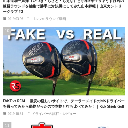
山本道場三姉妹（いつき・ちさと・もえな）と小学6年生りょうすけ君の
練習ラウンドを編集で勝手に対決風にしてみた山本師範｜山東カントリ
ークラブ #3
2019.03.06
ゴルフのラウンド動画
FAKE vs REAL｜激安の怪しいサイトで、テーラーメイドのM6ドライバー
を買ってみたら偽物だったので本物と打ち比べてみた！｜Rick Shiels Golf
2019.10.31
ドライバーの試打・レビュー