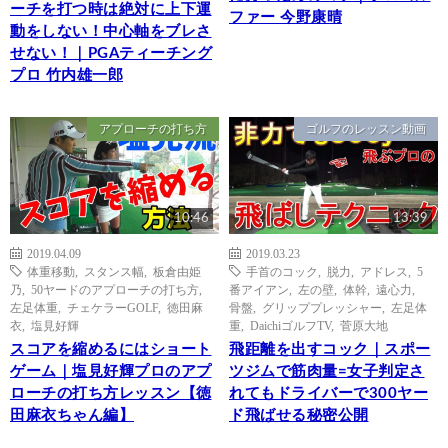
ーチを打つ時は絶対に上下運
ファー 今野康晴
動をしない！中心軸をブレさ
せない！｜PGAティーチング
プロ 竹内雄一郎
アプローチの打ち方
ゴルフのレッスン動画
10:46
13:39
2019.04.09
2019.03.23
体重移動
,
スタンス幅
,
板倉由姫
手首のコック
,
脱力
,
アドレス
,
5
乃
,
50ヤードのアプローチの打ち方
,
番アイアン
,
左の壁
,
体幹
,
遠心力
,
左足体重
,
チェケラーGOLF
,
徳田麻
骨盤
,
グリッププレッシャー
,
左足体
衣
,
塩見好輝
重
,
DaichiゴルフTV
,
菅原大地
スコアを縮めるにはショート
飛距離を出すコック｜スポー
ゲーム｜塩見好輝プロのアプ
ツジムで筋肉量=女子判定さ
ローチの打ち方レッスン【徳
れてもドライバーで300ヤー
田麻衣ちゃん編】
ド飛ばせる秘密公開