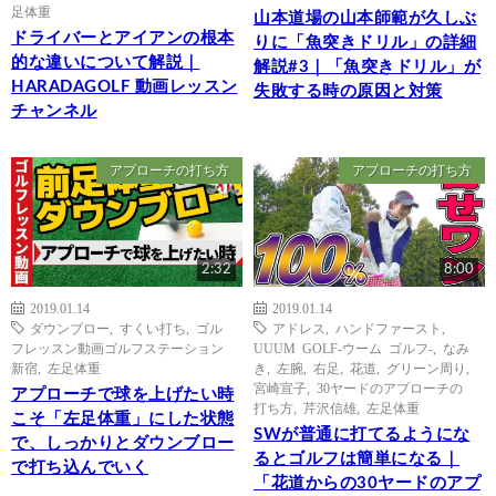
足体重
山本道場の山本師範が久しぶ
ドライバーとアイアンの根本
りに「魚突きドリル」の詳細
的な違いについて解説｜
解説#3｜「魚突きドリル」が
HARADAGOLF 動画レッスン
失敗する時の原因と対策
チャンネル
アプローチの打ち方
アプローチの打ち方
2:32
8:00
2019.01.14
2019.01.14
ダウンブロー
,
すくい打ち
,
ゴル
アドレス
,
ハンドファースト
,
フレッスン動画ゴルフステーション
UUUM GOLF-ウーム ゴルフ-
,
なみ
新宿
,
左足体重
き
,
左腕
,
右足
,
花道
,
グリーン周り
,
宮崎宣子
,
30ヤードのアプローチの
アプローチで球を上げたい時
打ち方
,
芹沢信雄
,
左足体重
こそ「左足体重」にした状態
SWが普通に打てるようにな
で、しっかりとダウンブロー
るとゴルフは簡単になる｜
で打ち込んでいく
「花道からの30ヤードのアプ