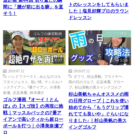
造計画 第44回 切り返しの瞬
トのレッスンをしてもらいま
間に「腰が前に出る癖」を直
した｜塩見好輝プロのラウン
そう！
ドレッスン
ゴルフの練習動画
ゴルフの雑談
4:07
5:36
2019.07.12
2019.07.12
ハンドファースト
,
みんなのゴル
ダフリ
,
杉山美帆
,
フライヤー
,
フダイジェスト
,
低い球
,
マッスルバ
雨の日のゴルフ
,
左足体重
,
グロー
ックアイアン
,
7番アイアン
,
小澤美
ブ
,
杉山美帆の美スイングゴルフ
奈瀬
,
左足体重
,
鈴木康介
杉山美帆ちゃんオススメの雨
ゴルフ漫画『オーイ！とん
の日用グローブ｜これを使い
ぼ』の【スゴ技】の再現に挑
始めてから「もうグリップ濡
戦｜マッスルバックの7番ア
れてても良いや」ぐらいにな
イアンで高いティから超ロー
りました♪｜杉山美帆の美ス
ボールを打つ｜小澤美奈瀬プ
イングゴルフ
ロ