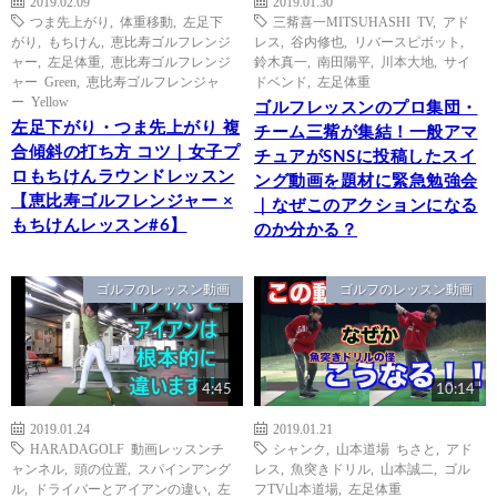
2019.02.09
2019.01.30
つま先上がり
,
体重移動
,
左足下
三觜喜一MITSUHASHI TV
,
アド
がり
,
もちけん
,
恵比寿ゴルフレンジ
レス
,
谷内修也
,
リバースピボット
,
ャー
,
左足体重
,
恵比寿ゴルフレンジ
鈴木真一
,
南田陽平
,
川本大地
,
サイ
ャー Green
,
恵比寿ゴルフレンジャ
ドベンド
,
左足体重
ー Yellow
ゴルフレッスンのプロ集団・
左足下がり・つま先上がり 複
チーム三觜が集結！一般アマ
合傾斜の打ち方 コツ｜女子プ
チュアがSNSに投稿したスイ
ロもちけんラウンドレッスン
ング動画を題材に緊急勉強会
【恵比寿ゴルフレンジャー ×
｜なぜこのアクションになる
もちけんレッスン#6】
のか分かる？
ゴルフのレッスン動画
ゴルフのレッスン動画
4:45
10:14
2019.01.24
2019.01.21
HARADAGOLF 動画レッスンチ
シャンク
,
山本道場 ちさと
,
アド
ャンネル
,
頭の位置
,
スパインアング
レス
,
魚突きドリル
,
山本誠二
,
ゴル
ル
,
ドライバーとアイアンの違い
,
左
フTV山本道場
,
左足体重