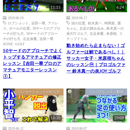
11:15
6:24
2019.06.19
2019.06.17
ロブショット
,
吉田一尊
,
アドレ
頭の位置
,
鈴木真一
,
時間差
,
栗
ス
,
ボールの位置
,
30ヤードのアプロ
ちゃん
,
左足の踏み込み
,
鈴木真一の
ーチの打ち方
,
50ヤードのアプロー
炎JOYゴルフ
,
左足体重
,
米原桜
,
ス
チの打ち方
,
左足体重
,
吉田一尊
テップドリル
SONIC GOLF
動き始めたら止まらない！ゴ
50ヤードのアプローチでよく
ルファーは鮪であるべし！｜
トップするアマチュアの修正
サッカー女子・米原桜ちゃん
レッスン【吉田一尊プロのア
のレッスン⑲｜プロゴルファ
マチュアモニターレッスン
ー 鈴木真一の炎JOYゴルフ
③】
バンカーショットの打ち方
ゴルフのレッスン動画
10:30
10:09
2019.06.12
2019.06.07