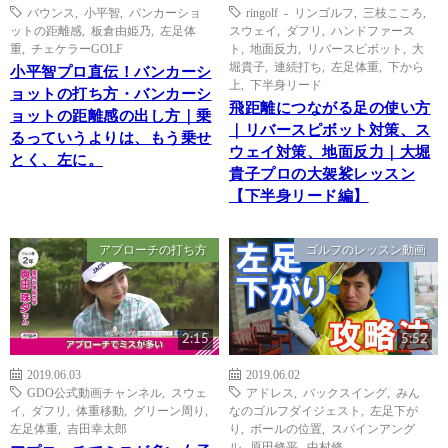
バウンス
,
小平智
,
バンカーショ
ringolf - リンゴルフ
,
三枝こころ
,
ットの距離感
,
板倉由姫乃
,
左足体
スウェイ
,
ダフリ
,
ハンドファース
重
,
チェケラーGOLF
ト
,
地面反力
,
リバースピボット
,
大
堀貴子
,
連続打ち
,
左足体重
,
下から
小平智プロ直伝！バンカーシ
上
,
下半身リード
ョットの打ち方・バンカーシ
飛距離につながる足の使い方
ョットの距離感の出し方｜乗
｜リバースピボット対策、ス
るっていうよりは、もう乗せ
ウェイ対策、地面反力｜大堀
とく、左に。
貴子プロの大袈裟レッスン
【下半身リード編】
アプローチの打ち方
ゴルフのレッスン動画
2:15
5:52
2019.06.03
2019.06.02
GDO公式動画チャンネル
,
スウェ
アドレス
,
バックスイング
,
みん
イ
,
ダフリ
,
体重移動
,
グリーン周り
,
なのゴルフダイジェスト
,
左足下が
左足体重
,
吉田幸太郎
り
,
ボールの位置
,
スパインアング
ル
,
原田修平
,
中村修
,