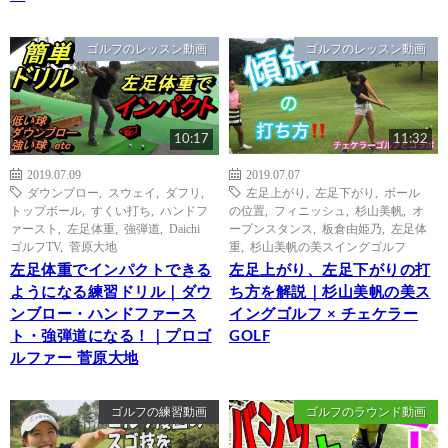
ゴルフのレッスン動画
ゴルフのレッスン動画
10:17
11:32
2019.07.09
2019.07.07
ダウンブロー
,
スウェイ
,
ダフリ
,
左足上がり
,
左足下がり
,
ボール
トップボール
,
すくい打ち
,
ハンドフ
の位置
,
フィニッシュ
,
杉山美帆
,
オ
ァースト
,
左足体重
,
強弾道
,
Daichi
ープンスタンス
,
板倉由姫乃
,
左足体
ゴルフTV
,
菅原大地
重
,
杉山美帆の美スイングゴルフ
左足体重でインパクトできる
左足上がり、左足下がりの打
ようになる練習ドリル｜ダウ
ち方を解説｜杉山美帆の美ス
ンブロー・ハンドファース
イングゴルフ × チェケラー
ト・強弾道になる！｜プロゴ
GOLF
ルファー 菅原大地
ゴルフの練習動画
ゴルフのラウンド動画