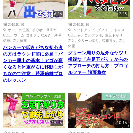
6:46
2:45
2019.02.20
2019.02.16
ボールの位置
,
初心者
,
UUUM
ヘッドアップ
,
ダフリ
,
アドレス
,
GOLF-ウーム ゴルフ-
,
なみき
,
芹澤
GOLFavo ゴルファボ
,
左足下がり
,
信雄
,
左足体重
右足
,
グリーン周り
,
諸藤将次
,
左足
体重
バンカーで叩きがちな初心者
グリーン周りの厄介なヤツ！
の方はラウンド前に必見！バ
極端な「左足下がり」からの
ンカー脱出の基本｜アゴが高
アプローチの打ち方｜プロゴ
くなると体重が右に移動しが
ルファー 諸藤将次
ちなので注意｜芹澤信雄プロ
のレッスン
ゴルフのラウンド動画
ゴルフの雑談
15:26
10:16