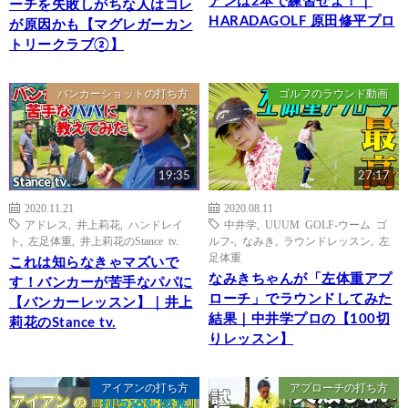
アンは2本で練習せよ！｜
ーチを失敗しがちな人はコレ
HARADAGOLF 原田修平プロ
が原因かも【マグレガーカン
トリークラブ②】
バンカーショットの打ち方
ゴルフのラウンド動画
19:35
27:17
2020.11.21
2020.08.11
アドレス
,
井上莉花
,
ハンドレイ
中井学
,
UUUM GOLF-ウーム ゴ
ト
,
左足体重
,
井上莉花のStance tv.
ルフ-
,
なみき
,
ラウンドレッスン
,
左
足体重
これは知らなきゃマズいで
なみきちゃんが「左体重アプ
す！バンカーが苦手なパパに
ローチ」でラウンドしてみた
【バンカーレッスン】｜井上
結果｜中井学プロの【100切
莉花のStance tv.
りレッスン】
アイアンの打ち方
アプローチの打ち方