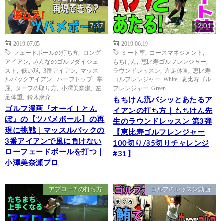
7:37
12:01
2019.07.05
2019.06.19
フェードボールの打ち方
,
ロング
ミート率
,
コースマネジメント
,
アイアン
,
みんなのゴルフダイジェ
もちけん
,
恵比寿ゴルフレンジャー
,
スト
,
低い球
,
3番アイアン
,
マッス
ラウンドレッスン
,
左足体重
,
恵比寿
ルバックアイアン
,
ハーフトップ
,
掌
ゴルフレンジャー White
,
恵比寿ゴル
屈
,
ターフの取り方
,
小澤美奈瀬
,
左
フレンジャー Green
足体重
,
鈴木康介
もちけん流バシッとあたるア
ゴルフ漫画『オーイ！とん
イアンの打ち方｜もちけん先
ぼ』の【ツバメボール】の再
生のラウンドレッスン 第3弾
現に挑戦｜マッスルバックの
【恵比寿ゴルフレンジャー
3番アイアンで風に負けない
100切り/85切りチャレンジ
ローフェードボールを打つ｜
#31】
小澤美奈瀬プロ
アプローチの打ち方
ゴルフのレッスン動画