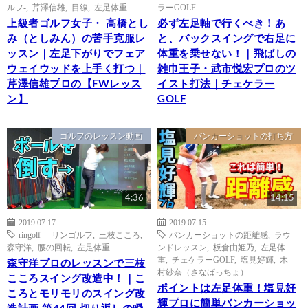
ルフ-
,
芹澤信雄
,
目線
,
左足体重
ラーGOLF
上級者ゴルフ女子・ 高橋とし
必ず左足軸で行くべき！あ
み（としみん）の苦手克服レ
と、バックスイングで右足に
ッスン｜左足下がりでフェア
体重を乗せない！｜飛ばしの
ウェイウッドを上手く打つ｜
雑巾王子・武市悦宏プロのツ
芹澤信雄プロの【FWレッス
イスト打法｜チェケラー
ン】
GOLF
ゴルフのレッスン動画
バンカーショットの打ち方
4:36
14:15
2019.07.17
2019.07.15
ringolf - リンゴルフ
,
三枝こころ
,
バンカーショットの距離感
,
ラウ
森守洋
,
腰の回転
,
左足体重
ンドレッスン
,
板倉由姫乃
,
左足体
重
,
チェケラーGOLF
,
塩見好輝
,
木
森守洋プロのレッスンで三枝
村紗奈（さなぱっちょ）
こころスイング改造中！｜こ
ポイントは左足体重！塩見好
ころとモリモリのスイング改
輝プロに簡単バンカーショッ