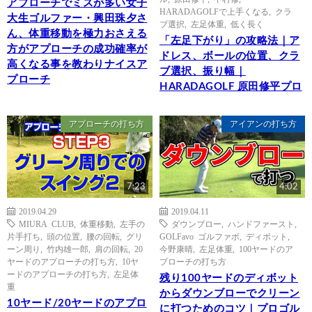
アプローチでミスが多い女子
HARADAGOLFで上手くなる
,
クラ
大生ゴルファー・興田珠夕さ
ブ選択
,
左足体重
,
低く長く
ん、体重移動を極力おさえる
「左足下がり」の攻略法｜ア
方がアプローチの成功確率が
ドレス、ボールの位置、クラ
高くなる事を教わりナイスア
ブ選択、振り幅｜
プローチ
HARADAGOLF 原田修平プロ
アプローチの打ち方
アイアンの打ち方
7:23
4:02
2019.04.29
2019.04.11
MIURA CLUB
,
体重移動
,
左手の
ダウンブロー
,
ハンドファースト
,
片手打ち
,
頭の位置
,
腰の回転
,
グリ
GOLFavo ゴルファボ
,
ディボット
,
ーン周り
,
竹内雄一郎
,
肩の回転
,
20
今野康晴
,
左足体重
,
100ヤードのア
ヤードのアプローチの打ち方
,
10ヤ
プローチの打ち方
ードのアプローチの打ち方
,
左足体
残り100ヤードのディボット
重
からダウンブローでクリーン
10ヤード/20ヤードのアプロ
に打つためのコツ｜プロゴル