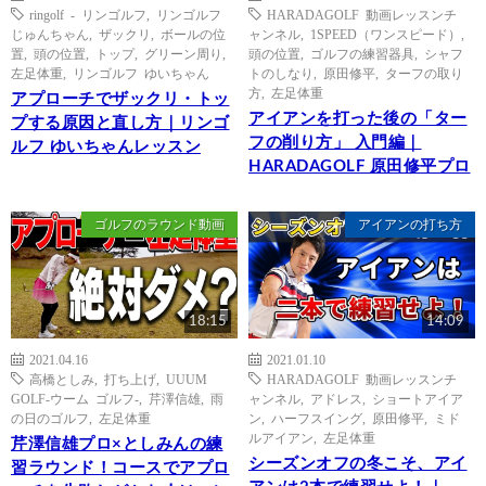
ringolf - リンゴルフ
,
リンゴルフ
HARADAGOLF 動画レッスンチ
じゅんちゃん
,
ザックリ
,
ボールの位
ャンネル
,
1SPEED（ワンスピード）
,
置
,
頭の位置
,
トップ
,
グリーン周り
,
頭の位置
,
ゴルフの練習器具
,
シャフ
左足体重
,
リンゴルフ ゆいちゃん
トのしなり
,
原田修平
,
ターフの取り
方
,
左足体重
アプローチでザックリ・トッ
アイアンを打った後の「ター
プする原因と直し方｜リンゴ
フの削り方」 入門編｜
ルフ ゆいちゃんレッスン
HARADAGOLF 原田修平プロ
ゴルフのラウンド動画
アイアンの打ち方
18:15
14:09
2021.04.16
2021.01.10
高橋としみ
,
打ち上げ
,
UUUM
HARADAGOLF 動画レッスンチ
GOLF-ウーム ゴルフ-
,
芹澤信雄
,
雨
ャンネル
,
アドレス
,
ショートアイア
の日のゴルフ
,
左足体重
ン
,
ハーフスイング
,
原田修平
,
ミド
ルアイアン
,
左足体重
芹澤信雄プロ×としみんの練
シーズンオフの冬こそ、アイ
習ラウンド！コースでアプロ