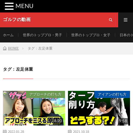
MENU
ゴルフの動画
ホーム
世界のトッププロ・男子
世界のトッププロ・女子
日本の
HOME
タグ：左足体重
タグ：左足体重
アプローチの打ち方
アイアンの打ち方
8:20
9:58
2022.01.28
2021.10.18