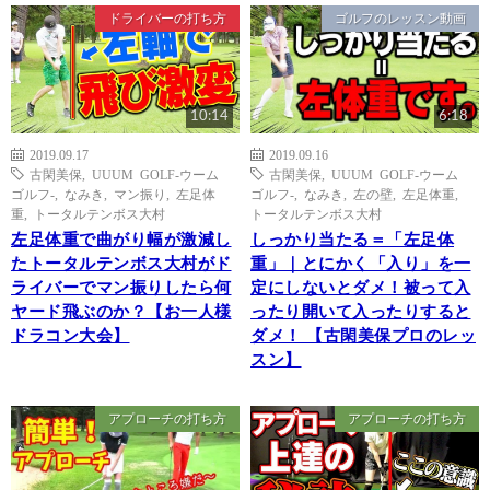
ドライバーの打ち方
ゴルフのレッスン動画
10:14
6:18
2019.09.17
2019.09.16
古閑美保
,
UUUM GOLF-ウーム
古閑美保
,
UUUM GOLF-ウーム
ゴルフ-
,
なみき
,
マン振り
,
左足体
ゴルフ-
,
なみき
,
左の壁
,
左足体重
,
重
,
トータルテンボス大村
トータルテンボス大村
左足体重で曲がり幅が激減し
しっかり当たる＝「左足体
たトータルテンボス大村がド
重」｜とにかく「入り」を一
ライバーでマン振りしたら何
定にしないとダメ！被って入
ヤード飛ぶのか？【お一人様
ったり開いて入ったりすると
ドラコン大会】
ダメ！ 【古閑美保プロのレッ
スン】
アプローチの打ち方
アプローチの打ち方