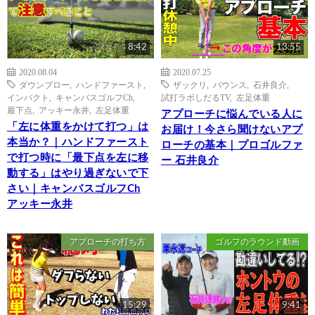
8:42
13:55
2020.08.04
2020.07.25
ダウンブロー
,
ハンドファースト
,
ザックリ
,
バウンス
,
石井良介
,
インパクト
,
キャンバスゴルフCh
,
試打ラボしだるTV
,
左足体重
最下点
,
アッキー永井
,
左足体重
アプローチに悩んでいる人に
「左に体重をかけて打つ」は
お届け！今さら聞けないアプ
本当か？｜ハンドファースト
ローチの基本｜プロゴルファ
で打つ時に「最下点を左に移
ー 石井良介
動する」はやり過ぎないで下
さい｜キャンバスゴルフCh
アッキー永井
アプローチの打ち方
ゴルフのラウンド動画
15:29
9:41