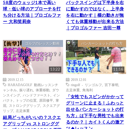
58度のウェッジ1本で高い
バックスイングは下半身を右
球・低い球のアプローチを打
に動かすのではなく、上半身
ち分ける方法｜プロゴルファ
を右に動かす｜横の動きが無
ー 大和笑莉奈
くても体重移動が出来る方法
｜プロゴルファー 吉田一尊
ゴルフのレッスン動画
バンカーショットの打ち方
13:22
11:16
2019.12.15
2019.12.01
HARADAGOLF 動画レッスンチ
ringolf - リンゴルフ
,
宮下泰明
,
ャンネル
,
振り遅れ
,
体重移動
,
ダウ
左足体重
,
角海利
ンスイング
,
ハンドファースト
,
イン
「女性でもスピンがかかって
パクト
,
トップの位置
,
原田修平
,
掌
グリーンに止まる！ふわっと
屈
,
ストロンググリップ
,
スクエアグ
出せるバンカーショットの打
リップ
,
左足体重
ち方」は下手な男性でも出来
結局どっちがいいの？スクエ
るのか？｜カイトくんの激ア
アグリップ vs ストロンググ
ツ🔥レッスン