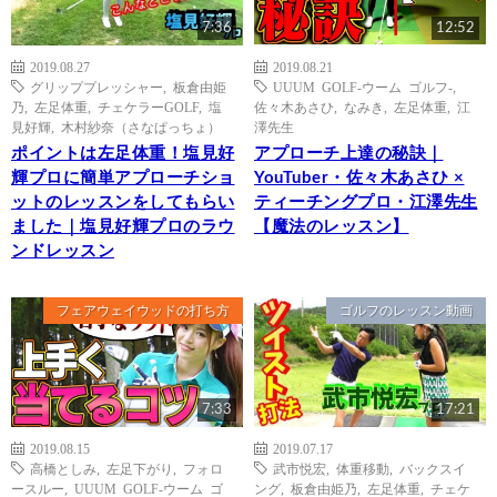
7:36
12:52
2019.08.27
2019.08.21
グリッププレッシャー
,
板倉由姫
UUUM GOLF-ウーム ゴルフ-
,
乃
,
左足体重
,
チェケラーGOLF
,
塩
佐々木あさひ
,
なみき
,
左足体重
,
江
見好輝
,
木村紗奈（さなぱっちょ）
澤先生
ポイントは左足体重！塩見好
アプローチ上達の秘訣｜
輝プロに簡単アプローチショ
YouTuber・佐々木あさひ ×
ットのレッスンをしてもらい
ティーチングプロ・江澤先生
ました｜塩見好輝プロのラウ
【魔法のレッスン】
ンドレッスン
フェアウェイウッドの打ち方
ゴルフのレッスン動画
7:33
17:21
2019.08.15
2019.07.17
高橋としみ
,
左足下がり
,
フォロ
武市悦宏
,
体重移動
,
バックスイ
ースルー
,
UUUM GOLF-ウーム ゴ
ング
,
板倉由姫乃
,
左足体重
,
チェケ