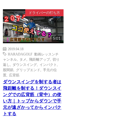
ドライバーの打ち方
5:01
2019.04.18
HARADAGOLF 動画レッスンチ
ャンネル
,
タメ
,
飛距離アップ
,
切り
返し
,
ダウンスイング
,
インパクト
,
股関節
,
グリップエンド
,
手元の位
置
,
広背筋
ダウンスイングを制する者は
飛距離を制する！ダウンスイ
ングでの広背筋（背中）の使
い方｜トップからダウンで手
元が遠ざかってからインパク
トする