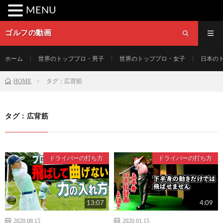
MENU
ゴルフの動画
ホーム
世界のトッププロ・男子
世界のトッププロ・女子
日本の
HOME
タグ：広背筋
タグ：広背筋
ドライバーの打ち方
ドライバーの打ち方
13:07
4:09
2020.08.15
2020.01.15