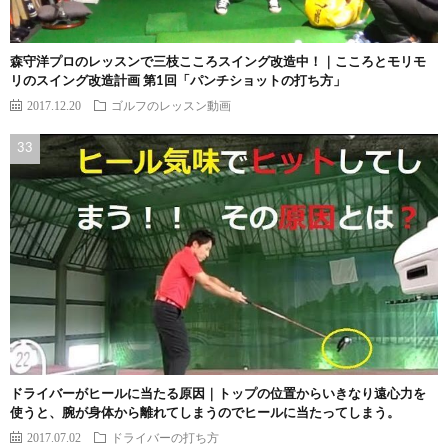
森守洋プロのレッスンで三枝こころスイング改造中！｜こころとモリモ
リのスイング改造計画 第1回「パンチショットの打ち方」
2017.12.20
ゴルフのレッスン動画
ドライバーがヒールに当たる原因｜トップの位置からいきなり遠心力を
使うと、腕が身体から離れてしまうのでヒールに当たってしまう。
2017.07.02
ドライバーの打ち方