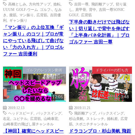
高橋としみ
,
方向性アップ
,
捻転
,
吉田一尊
,
飛距離アップ
,
切り返
UUUM GOLF-ウーム ゴルフ-
,
なみ
し
,
肩甲骨
,
背中
,
吉田一尊SONIC
き
,
腹筋
,
マン振り
,
広背筋
,
吉田優
GOLF
,
広背筋
利
,
ギャン振り
下半身の動きだけでは飛ばな
「マン振り」の上位互換「ギ
い｜切り返しで背中を伸ばす
ャン振り」のコツ｜プロが常
「上半身バネ化計画」｜プロ
にやっている飛ばして曲げな
ゴルファー 吉田一尊
い「力の入れ方」｜プロゴル
ファー 吉田優利
ゴルフのレッスン動画
ドライバーの打ち方
12:05
3:48
2019.12.13
2019.11.21
ヘッドスピード
,
バックスイング
,
飛距離アップ
,
バックスイング
,
右足
,
ユピテル
,
広背筋
,
山崎泰宏
,
杉山美帆
,
ストレッチ
,
捻転差
,
広背
山崎泰宏の飛ばし屋チャンネル
筋
,
スポニチチャンネル
【神回】確実にヘッドスピー
ドラコンプロ・杉山美帆 飛距