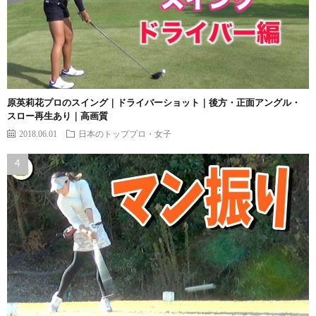
原英莉花プロのスイング｜ドライバーショット｜後方・正面アングル・
スロー再生あり｜高画質
2018.06.01
日本のトッププロ・女子