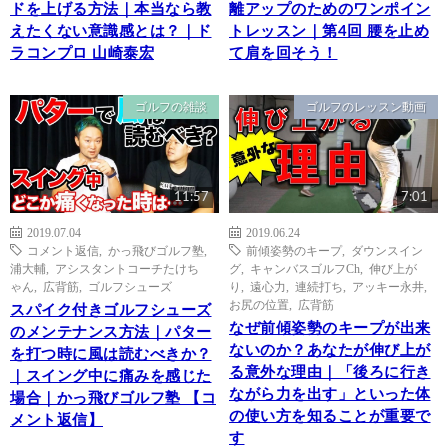
ドを上げる方法｜本当なら教
離アップのためのワンポイン
えたくない意識感とは？｜ド
トレッスン｜第4回 腰を止め
ラコンプロ 山崎泰宏
て肩を回そう！
ゴルフの雑談
ゴルフのレッスン動画
11:57
7:01
2019.07.04
2019.06.24
コメント返信
,
かっ飛びゴルフ塾
,
前傾姿勢のキープ
,
ダウンスイン
浦大輔
,
アシスタントコーチたけち
グ
,
キャンバスゴルフCh
,
伸び上が
ゃん
,
広背筋
,
ゴルフシューズ
り
,
遠心力
,
連続打ち
,
アッキー永井
,
お尻の位置
,
広背筋
スパイク付きゴルフシューズ
なぜ前傾姿勢のキープが出来
のメンテナンス方法｜パター
ないのか？あなたが伸び上が
を打つ時に風は読むべきか？
る意外な理由｜「後ろに行き
｜スイング中に痛みを感じた
ながら力を出す」といった体
場合｜かっ飛びゴルフ塾 【コ
の使い方を知ることが重要で
メント返信】
す