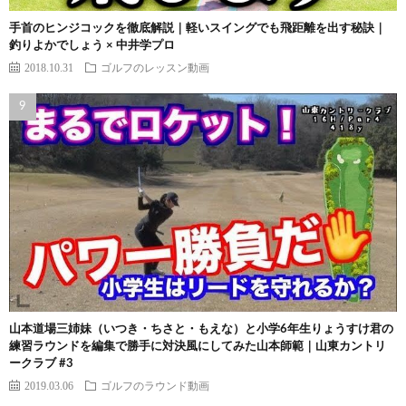
手首のヒンジコックを徹底解説｜軽いスイングでも飛距離を出す秘訣｜
釣りよかでしょう × 中井学プロ
2018.10.31
ゴルフのレッスン動画
山本道場三姉妹（いつき・ちさと・もえな）と小学6年生りょうすけ君の
練習ラウンドを編集で勝手に対決風にしてみた山本師範｜山東カントリ
ークラブ #3
2019.03.06
ゴルフのラウンド動画