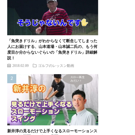
「魚突きドリル」がわからなくて断念してしまった
人にお届けする、山本道場・山本誠二氏の、もう何
度目か分からないぐらいの「魚突きドリル」詳細解
説！
2018.02.09
ゴルフのレッスン動画
新井淳の見るだけで上手くなるスローモーションス