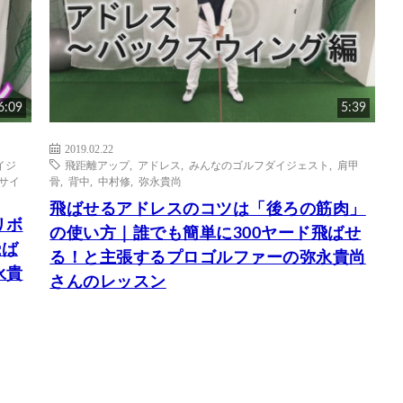
6:09
5:39
2019.02.22
イジ
飛距離アップ
,
アドレス
,
みんなのゴルフダイジェスト
,
肩甲
サイ
骨
,
背中
,
中村修
,
弥永貴尚
飛ばせるアドレスのコツは「後ろの筋肉」
リボ
の使い方｜誰でも簡単に300ヤード飛ばせ
飛ば
る！と主張するプロゴルファーの弥永貴尚
永貴
さんのレッスン