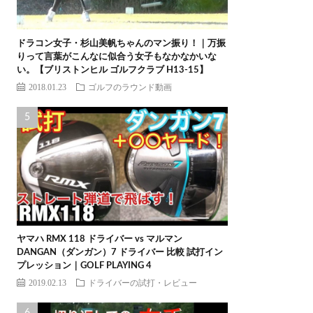
ドラコン女子・杉山美帆ちゃんのマン振り！｜万振
りって言葉がこんなに似合う女子もなかなかいな
い。【ブリストンヒル ゴルフクラブ H13-15】
2018.01.23
ゴルフのラウンド動画
ヤマハ RMX 118 ドライバー vs マルマン
DANGAN（ダンガン）7 ドライバー 比較 試打イン
プレッション｜GOLF PLAYING 4
2019.02.13
ドライバーの試打・レビュー