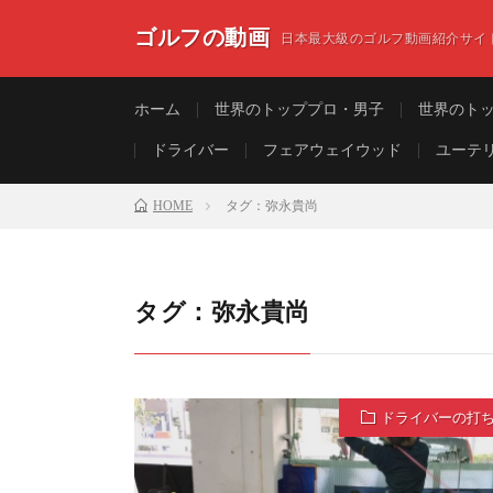
ゴルフの動画
日本最大級のゴルフ動画紹介サイ
ホーム
世界のトッププロ・男子
世界のト
ドライバー
フェアウェイウッド
ユーテ
HOME
タグ：弥永貴尚
タグ：弥永貴尚
ドライバーの打