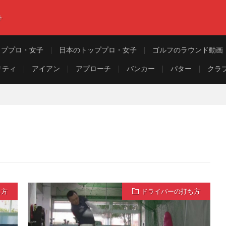
ト
ッププロ・女子
日本のトッププロ・女子
ゴルフのラウンド動画
リティ
アイアン
アプローチ
バンカー
パター
クラ
ち方
ドライバーの打ち方