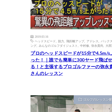
1
2019.03.16
ヘッドスピード
,
脱力
,
飛距離アップ
,
アドレス
,
バック
ング
,
みんなのゴルフダイジェスト
,
中村修
,
弥永貴尚
,
大西
プロのヘッドスピードが15分で4.5m/s
った！｜誰でも簡単に300ヤード飛ば
る！と主張するプロゴルファーの弥永
さんのレッスン
ゴルフのレッスン