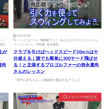
8:16
3:54
2019.03.08
スイ
ヘッドスピード
,
飛距離アップ
,
みんなのゴルフダイジェスト
,
翔太
フェースターン
,
中村修
,
弥永貴尚
上が
クラブを引けばヘッドスピード50m/sは十
せ
分超える｜誰でも簡単に300ヤード飛ばせ
貴尚
る！と主張するプロゴルファーの弥永貴尚
さんのレッスン
「背中に赤ちゃん」の動画▼ 飛ばせるアド […]
動画
ドライバーの打ち方