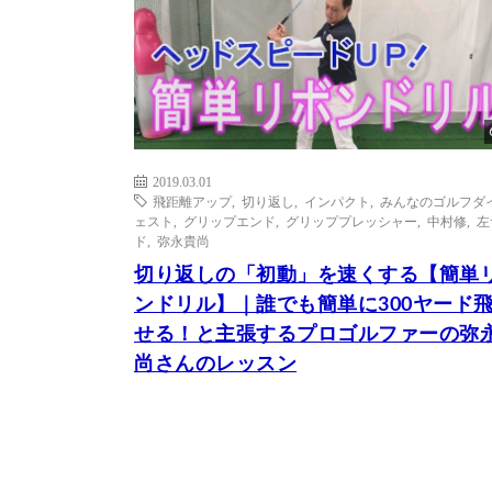
2019.03.01
飛距離アップ
,
切り返し
,
インパクト
,
みんなのゴルフダ
ェスト
,
グリップエンド
,
グリッププレッシャー
,
中村修
,
左
ド
,
弥永貴尚
切り返しの「初動」を速くする【簡単
ンドリル】｜誰でも簡単に300ヤード
せる！と主張するプロゴルファーの弥
尚さんのレッスン