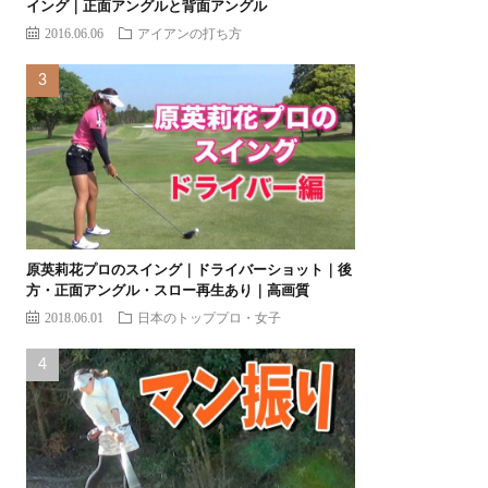
イング｜正面アングルと背面アングル
2016.06.06
アイアンの打ち方
原英莉花プロのスイング｜ドライバーショット｜後
方・正面アングル・スロー再生あり｜高画質
2018.06.01
日本のトッププロ・女子