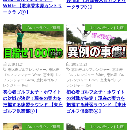
White 【君津香木原カントリ
White 【君津香木原カントリ
ークラブ①】
ークラブ②】
ゴルフのラウンド動画
ゴルフのラウンド動画
10:04
10:02
2019.11.24
2019.11.23
恵比寿ゴルフレンジャー
,
恵比寿
恵比寿ゴルフレンジャー
,
恵比寿
ゴルフレンジャー White
,
恵比寿ゴル
ゴルフレンジャー White
,
恵比寿ゴル
フレンジャー Green
,
恵比寿ゴルフ
フレンジャー Green
,
恵比寿ゴルフ
レンジャー Red
レンジャー Red
初心者ゴルフ女子・ホワイト
初心者ゴルフ女子・ホワイト
の対戦が決定！現在の実力を
の対戦が決定！現在の実力を
把握する練習ラウンド 【東庄
把握する練習ラウンド 【東庄
ゴルフ倶楽部⑤】
ゴルフ倶楽部④】
ゴルフのラウンド動画
ゴルフのラウンド動画