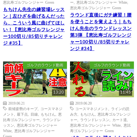
恵比寿ゴルフレンジャー Green
ー
,
恵比寿ゴルフレンジャー White
,
恵比寿ゴルフレンジャー Green
もちけん先生の練習場レッス
ラウンド直後にガチ練習！腰
ン｜左ひざを曲げるんだった
を使うことを覚えよう｜もち
ら、こういう風に曲げてほし
けん先生のラウンドレッスン
い！【恵比寿ゴルフレンジャ
第3弾 【恵比寿ゴルフレンジ
ー100切り/85切りチャレン
ャー100切り/85切りチャレ
ジ #35】
ンジ #34】
ゴルフのラウンド動画
ゴルフのラウンド動画
13:20
11:45
2019.06.21
2019.06.20
前傾姿勢のキープ
,
コースマネジ
コースマネジメント
,
ラインの読
メント
,
最下点
,
目線
,
もちけん
,
恵
み方
,
もちけん
,
恵比寿ゴルフレンジ
比寿ゴルフレンジャー
,
ラウンドレ
ャー
,
ラウンドレッスン
,
カート道
,
ッスン
,
恵比寿ゴルフレンジャー
恵比寿ゴルフレンジャー White
,
恵比
White
,
恵比寿ゴルフレンジャー
寿ゴルフレンジャー Green
Green