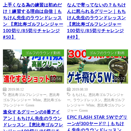
上手くなる為の練習は初めだ
なんで寄ってないの？もちけ
け！練習する理由は自信｜も
んに怒られるグリーン｜もち
ちけん先生のラウンドレッス
けん先生のラウンドレッスン
ン 【恵比寿ゴルフレンジャー
【恵比寿ゴルフレンジャー
100切り/85切りチャレンジ
100切り/85切りチャレンジ
#50】
#49】
ゴルフのラウンド動画
ゴルフのラウンド動画
10:56
10:32
2019.08.12
2019.08.10
恵比寿ゴルフレンジャー
,
恵比寿
もちけん
,
恵比寿ゴルフレンジャ
ゴルフレンジャー White
,
恵比寿ゴル
ー
,
ラウンドレッスン
,
恵比寿ゴルフ
フレンジャー Green
レンジャー White
,
恵比寿ゴルフレン
ジャー Green
進化するグリーンの8番アイ
EPIC FLASH STAR 5Wでグリ
アン｜もちけん先生のラウン
ーンが300ヤード!?｜もちけ
ドレッスン 【恵比寿ゴルフレ
ん先生のラウンドレッスン