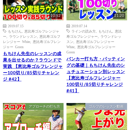
10:52
11:20
2019.07.15
2019.07.14
もちけん
,
恵比寿ゴルフレンジャ
ラインの読み方
,
もちけん
,
恵比
ー
,
ラウンドレッスン
,
恵比寿ゴルフ
寿ゴルフレンジャー
,
ラウンドレッ
レンジャー White
,
恵比寿ゴルフレン
スン
,
恵比寿ゴルフレンジャー
ジャー Green
White
,
恵比寿ゴルフレンジャー
Green
もちけん先生のレッスンの成
バンカー打ち方・パッティン
果を出せるのか？ラウンドで
グの基礎｜もちけん先生のシ
実践 【恵比寿ゴルフレンジャ
ュチュエーション別レッスン
ー100切り/85切りチャレン
【恵比寿ゴルフレンジャー
ジ #42】
100切り/85切りチャレンジ
#41】
アプローチの打ち方
ゴルフのレッスン動画