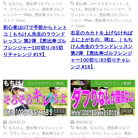
もちけん
,
恵比寿ゴルフレンジャ
初心者
,
コースマネジメント
,
も
ー
,
ラウンドレッスン
,
恵比寿ゴルフ
ちけん
,
恵比寿ゴルフレンジャー
,
ラ
レンジャー White
,
恵比寿ゴルフレン
ウンドレッスン
,
恵比寿ゴルフレン
ジャー Green
ジャー White
,
恵比寿ゴルフレンジャ
ー Green
初心者はUTで手前からトント
右足のカカトを上げなければ
コ｜もちけん先生のラウンド
上に上がるの、球は。｜もち
レッスン 第2弾 【恵比寿ゴル
けん先生のラウンドレッスン
フレンジャー100切り/85切
第2弾 【恵比寿ゴルフレンジ
りチャレンジ #19】
ャー100切り/85切りチャレ
ンジ #18】
ゴルフのラウンド動画
ゴルフのラウンド動画
12:12
14:39
2019.05.23
2019.05.22
もちけん
,
恵比寿ゴルフレンジャ
初心者
,
もちけん
,
恵比寿ゴルフ
ー
,
ラウンドレッスン
,
恵比寿ゴルフ
レンジャー
,
ラウンドレッスン
,
恵比