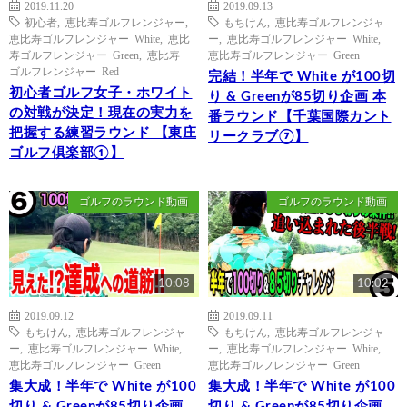
2019.11.20
2019.09.13
初心者
,
恵比寿ゴルフレンジャー
,
もちけん
,
恵比寿ゴルフレンジャ
恵比寿ゴルフレンジャー White
,
恵比
ー
,
恵比寿ゴルフレンジャー White
,
寿ゴルフレンジャー Green
,
恵比寿
恵比寿ゴルフレンジャー Green
ゴルフレンジャー Red
完結！半年で White が100切
初心者ゴルフ女子・ホワイト
り & Greenが85切り企画 本
の対戦が決定！現在の実力を
番ラウンド【千葉国際カント
把握する練習ラウンド 【東庄
リークラブ⑦】
ゴルフ倶楽部①】
ゴルフのラウンド動画
ゴルフのラウンド動画
10:08
10:02
2019.09.12
2019.09.11
もちけん
,
恵比寿ゴルフレンジャ
もちけん
,
恵比寿ゴルフレンジャ
ー
,
恵比寿ゴルフレンジャー White
,
ー
,
恵比寿ゴルフレンジャー White
,
恵比寿ゴルフレンジャー Green
恵比寿ゴルフレンジャー Green
集大成！半年で White が100
集大成！半年で White が100
切り & Greenが85切り企画
切り & Greenが85切り企画