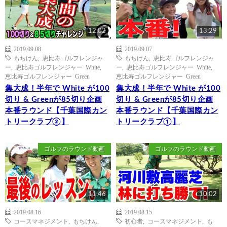
12:02
13:29
2019.09.08
2019.09.07
もちけん
,
恵比寿ゴルフレンジャ
もちけん
,
恵比寿ゴルフレンジャ
ー
,
恵比寿ゴルフレンジャー White
,
ー
,
恵比寿ゴルフレンジャー White
,
恵比寿ゴルフレンジャー Green
恵比寿ゴルフレンジャー Green
集大成！半年で White が100
集大成！半年で White が100
切り & Greenが85切り企画
切り & Greenが85切り企画
本番ラウンド【千葉国際カン
本番ラウンド【千葉国際カン
トリークラブ②】
トリークラブ①】
ゴルフのラウンド動画
ゴルフのラウンド動画
11:46
10:02
2019.08.16
2019.08.15
コースマネジメント
,
もちけん
,
初心者
,
コースマネジメント
,
も