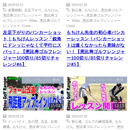
2019.03.21
2019.03.20
体重移動
,
左足下がり
,
もちけん
,
初心者
,
もちけん
,
恵比寿ゴルフ
恵比寿ゴルフレンジャー
,
恵比寿ゴ
レンジャー
,
恵比寿ゴルフレンジャ
ルフレンジャー White
,
恵比寿ゴルフ
ー White
,
恵比寿ゴルフレンジャー
レンジャー Green
Green
左足下がりのバンカーショッ
もちけん先生の初心者バンカ
ト｜もちけんレッスン「鋭角
ーレッスン！バンカーショッ
にドンッじゃなくて平行にス
トは速くなかったら意味がな
パっ！」【恵比寿ゴルフレン
い！【恵比寿ゴルフレンジャ
ジャー100切り/85切りチャ
ー100切り/85切りチャレン
レンジ#6】
ジ#5】
ゴルフのレッスン動画
ゴルフのレッスン動画
15:32
12:10
2019.03.19
2019.03.18
インパクト
,
左の壁
,
左足
,
左肩
,
初心者
,
ゴルフの練習器具
,
もち
腰痛
,
もちけん
,
恵比寿ゴルフレンジ
けん
,
恵比寿ゴルフレンジャー
,
恵比