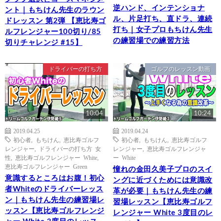
逆ハンド、インテンショナ
ント｜もちけん先生のラウン
ル、片足打ち、直ドラ、連続
ドレッスン 第2弾 【恵比寿ゴ
打ち｜女子プロもちけん先生
ルフレンジャー100切り/85
の練習場での練習方法
切りチャレンジ #15】
ドライバーの打ち方
ゴルフのレッスン動画
10:04
10:24
2019.04.25
2019.04.24
初心者
,
もちけん
,
恵比寿ゴルフ
初心者
,
もちけん
,
恵比寿ゴルフ
レンジャー
,
ドライバーの打ち方 女
レンジャー
,
恵比寿ゴルフレンジャ
性
,
恵比寿ゴルフレンジャー White
,
ー White
恵比寿ゴルフレンジャー Green
憧れの金田久美子プロのスイ
意識するところはお腹！初心
ングに近づくためには意識改
者Whiteのドライバーレッス
革が必要｜もちけん先生の練
ン｜もちけん先生の練習場レ
習場レッスン【恵比寿ゴルフ
ッスン【恵比寿ゴルフレンジ
レンジャー White 3度目のレ