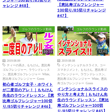
ンジャー100切り/85切りチ
【恵比寿ゴルフレンジャー
ャレンジ #48】
100切り/85切りチャレンジ
#47】
ゴルフのラウンド動画
ゴルフのラウンド動画
10:35
12:41
2019.08.09
2019.08.08
ティーの高さ
,
もちけん
,
恵比寿
インテンショナルスライス
,
コー
ゴルフレンジャー
,
ラウンドレッス
スマネジメント
,
もちけん
,
恵比寿ゴ
ン
,
恵比寿ゴルフレンジャー White
,
ルフレンジャー
,
ラウンドレッスン
,
恵比寿ゴルフレンジャー Green
恵比寿ゴルフレンジャー White
,
恵比
寿ゴルフレンジャー Green
初心者ゴルフ女子・ホワイト
インテンショナルスライスの
が二度目のアレ！｜もちけん
やり方と考え方｜もちけん先
先生のラウンドレッスン 【恵
生のラウンドレッスン 【恵比
比寿ゴルフレンジャー100切
寿ゴルフレンジャー100切
り/85切りチャレンジ #46】
り/85切りチャレンジ #45】