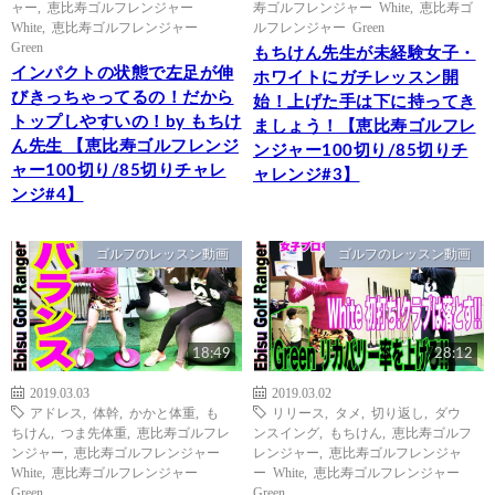
ャー
,
恵比寿ゴルフレンジャー
寿ゴルフレンジャー White
,
恵比寿ゴ
White
,
恵比寿ゴルフレンジャー
ルフレンジャー Green
Green
もちけん先生が未経験女子・
インパクトの状態で左足が伸
ホワイトにガチレッスン開
びきっちゃってるの！だから
始！上げた手は下に持ってき
トップしやすいの！by もちけ
ましょう！【恵比寿ゴルフレ
ん先生 【恵比寿ゴルフレンジ
ンジャー100切り/85切りチ
ャー100切り/85切りチャレ
ャレンジ#3】
ンジ#4】
ゴルフのレッスン動画
ゴルフのレッスン動画
18:49
28:12
2019.03.03
2019.03.02
アドレス
,
体幹
,
かかと体重
,
も
リリース
,
タメ
,
切り返し
,
ダウ
ちけん
,
つま先体重
,
恵比寿ゴルフレ
ンスイング
,
もちけん
,
恵比寿ゴルフ
ンジャー
,
恵比寿ゴルフレンジャー
レンジャー
,
恵比寿ゴルフレンジャ
White
,
恵比寿ゴルフレンジャー
ー White
,
恵比寿ゴルフレンジャー
Green
Green