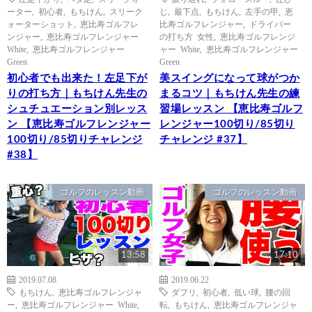
ーター
,
初心者
,
もちけん
,
スリーク
じ
,
最下点
,
もちけん
,
左手の甲
,
恵
ォーターショット
,
恵比寿ゴルフレ
比寿ゴルフレンジャー
,
ドライバー
ンジャー
,
恵比寿ゴルフレンジャー
の打ち方 女性
,
恵比寿ゴルフレンジ
White
,
恵比寿ゴルフレンジャー
ャー White
,
恵比寿ゴルフレンジャー
Green
Green
初心者でも出来た！左足下が
美スイングになって球がつか
りの打ち方｜もちけん先生の
まるコツ｜もちけん先生の練
シュチュエーション別レッス
習場レッスン 【恵比寿ゴルフ
ン 【恵比寿ゴルフレンジャー
レンジャー100切り/85切り
100切り/85切りチャレンジ
チャレンジ #37】
#38】
ゴルフのレッスン動画
ゴルフのレッスン動画
13:58
17:10
2019.07.08
2019.06.22
もちけん
,
恵比寿ゴルフレンジャ
ダフリ
,
初心者
,
低い球
,
腰の回
ー
,
恵比寿ゴルフレンジャー White
,
転
,
もちけん
,
恵比寿ゴルフレンジャ