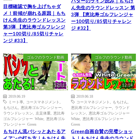
パターのライン読み｜もちけ
目標確認で胸を上げちゃダ
ん先生のラウンドレッスン 第
メ！前傾が崩れる原因｜もち
3弾 【恵比寿ゴルフレンジャ
けん先生のラウンドレッスン
ー100切り/85切りチャレン
第3弾 【恵比寿ゴルフレンジ
ジ #32】
ャー100切り/85切りチャレ
ンジ #33】
ゴルフのラウンド動画
ゴルフのラウンド動画
12:01
12:14
2019.06.19
2019.06.18
ミート率
,
コースマネジメント
,
コースマネジメント
,
もちけん
,
もちけん
,
恵比寿ゴルフレンジャー
,
恵比寿ゴルフレンジャー
,
ラウンド
ラウンドレッスン
,
左足体重
,
恵比寿
レッスン
,
恵比寿ゴルフレンジャー
ゴルフレンジャー White
,
恵比寿ゴル
White
,
恵比寿ゴルフレンジャー
フレンジャー Green
Green
もちけん流バシッとあたるア
Green自画自賛の完璧ショッ
イアンの打ち方｜もちけん先
ト｜もちけん先生のラウンド