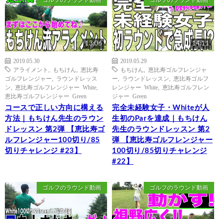
13:06
14:11
2019.05.30
2019.05.29
アライメント
,
もちけん
,
恵比寿
もちけん
,
恵比寿ゴルフレンジャ
ゴルフレンジャー
,
ラウンドレッス
ー
,
ラウンドレッスン
,
恵比寿ゴルフ
ン
,
恵比寿ゴルフレンジャー White
,
レンジャー White
,
恵比寿ゴルフレン
恵比寿ゴルフレンジャー Green
ジャー Green
コースで正しい方向に構える
完全未経験女子・Whiteが人
方法｜もちけん先生のラウン
生初のParを達成｜もちけん
ドレッスン 第2弾 【恵比寿ゴ
先生のラウンドレッスン 第2
ルフレンジャー100切り/85
弾 【恵比寿ゴルフレンジャー
切りチャレンジ #23】
100切り/85切りチャレンジ
#22】
ゴルフのラウンド動画
ゴルフのラウンド動画