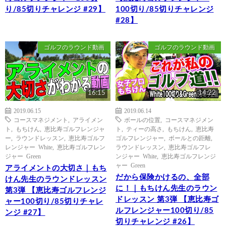
り/85切りチャレンジ #29】
100切り/85切りチャレンジ
#28】
ゴルフのラウンド動画
ゴルフのラウンド動画
16:15
14:22
2019.06.15
2019.06.14
コースマネジメント
,
アライメン
ボールの位置
,
コースマネジメン
ト
,
もちけん
,
恵比寿ゴルフレンジャ
ト
,
ティーの高さ
,
もちけん
,
恵比寿
ー
,
ラウンドレッスン
,
恵比寿ゴルフ
ゴルフレンジャー
,
ボールとの距離
,
レンジャー White
,
恵比寿ゴルフレン
ラウンドレッスン
,
恵比寿ゴルフレ
ジャー Green
ンジャー White
,
恵比寿ゴルフレンジ
ャー Green
アライメントの大切さ｜もち
だから保険かけるの、全部
けん先生のラウンドレッスン
に！｜もちけん先生のラウン
第3弾 【恵比寿ゴルフレンジ
ドレッスン 第3弾 【恵比寿ゴ
ャー100切り/85切りチャレ
ルフレンジャー100切り/85
ンジ #27】
切りチャレンジ #26】