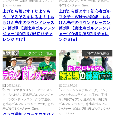
レンジャー White
,
恵比寿ゴルフレン
寿ゴルフレンジャー White
,
恵比寿ゴ
ジャー Green
ルフレンジャー Green
上げたら落とす！だよ？も
上げたら落とす！初心者ゴル
う、そろそろキレるよ！｜も
フ女子・Whiteの試練｜もち
ちけん先生のラウンドレッス
けん先生のラウンドレッスン
ン 第2弾 【恵比寿ゴルフレン
第2弾 【恵比寿ゴルフレンジ
ジャー100切り/85切りチャ
ャー100切り/85切りチャレ
レンジ #17】
ンジ #16】
ゴルフのラウンド動画
ゴルフの練習動画
13:09
18:02
2019.05.21
2019.04.26
コースマネジメント
,
アライメン
インテンショナルフック
,
インテ
ト
,
もちけん
,
恵比寿ゴルフレンジャ
ンショナルスライス
,
右手の片手打
ー
,
ラウンドレッスン
,
クラブ選択
,
ち
,
9番アイアン
,
連続打ち
,
恵比寿
恵比寿ゴルフレンジャー White
,
恵比
ゴルフレンジャー
,
恵比寿ゴルフレ
寿ゴルフレンジャー Green
ンジャー White
,
恵比寿ゴルフレンジ
ャー Green
クラブ選択とコースマネジメ