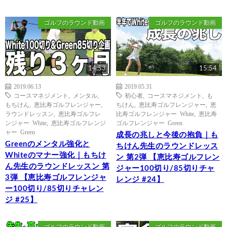
ゴルフのラウンド動画
ゴルフのラウンド動画
14:53
15:54
2019.06.13
2019.05.31
コースマネジメント
,
メンタル
,
初心者
,
コースマネジメント
,
も
もちけん
,
恵比寿ゴルフレンジャー
,
ちけん
,
恵比寿ゴルフレンジャー
,
恵
ラウンドレッスン
,
恵比寿ゴルフレ
比寿ゴルフレンジャー White
,
恵比寿
ンジャー White
,
恵比寿ゴルフレンジ
ゴルフレンジャー Green
ャー Green
成長の兆しと今後の抱負｜も
Greenのメンタル強化と
ちけん先生のラウンドレッス
Whiteのマナー強化｜もちけ
ン 第2弾 【恵比寿ゴルフレン
ん先生のラウンドレッスン 第
ジャー100切り/85切りチャ
3弾 【恵比寿ゴルフレンジャ
レンジ #24】
ー100切り/85切りチャレン
ジ #25】
ゴルフのラウンド動画
ゴルフのラウンド動画