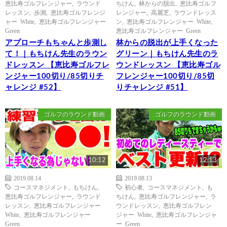
恵比寿ゴルフレンジャー
,
ラウンド
ちけん
,
林からの脱出
,
恵比寿ゴルフ
レッスン
,
歩測
,
恵比寿ゴルフレンジ
レンジャー
,
高麗芝
,
ラウンドレッス
ャー White
,
恵比寿ゴルフレンジャー
ン
,
恵比寿ゴルフレンジャー White
,
Green
恵比寿ゴルフレンジャー Green
アプローチもちゃんと歩測し
林からの脱出が上手くなった
て！｜もちけん先生のラウン
グリーン｜もちけん先生のラ
ドレッスン 【恵比寿ゴルフレ
ウンドレッスン 【恵比寿ゴル
ンジャー100切り/85切りチ
フレンジャー100切り/85切
ャレンジ #52】
りチャレンジ #51】
ゴルフのラウンド動画
ゴルフのラウンド動画
10:12
12:13
2019.08.14
2019.08.13
コースマネジメント
,
もちけん
,
初心者
,
コースマネジメント
,
も
恵比寿ゴルフレンジャー
,
ラウンド
ちけん
,
恵比寿ゴルフレンジャー
,
ラ
レッスン
,
恵比寿ゴルフレンジャー
ウンドレッスン
,
恵比寿ゴルフレン
White
,
恵比寿ゴルフレンジャー
ジャー White
,
恵比寿ゴルフレンジャ
Green
ー Green