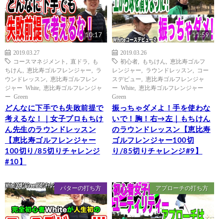
10:17
11:59
2019.03.27
2019.03.26
コースマネジメント
,
直ドラ
,
も
初心者
,
もちけん
,
恵比寿ゴルフ
ちけん
,
恵比寿ゴルフレンジャー
,
ラ
レンジャー
,
ラウンドレッスン
,
コー
ウンドレッスン
,
恵比寿ゴルフレン
スデビュー
,
恵比寿ゴルフレンジャ
ジャー White
,
恵比寿ゴルフレンジャ
ー White
,
恵比寿ゴルフレンジャー
ー Green
Green
どんなに下手でも失敗前提で
振っちゃダメよ！手を使わな
考えるな！｜女子プロもちけ
いで！胸！右→左｜もちけん
ん先生のラウンドレッスン
のラウンドレッスン【恵比寿
【恵比寿ゴルフレンジャー
ゴルフレンジャー100切
100切り/85切りチャレンジ
り/85切りチャレンジ#9】
#10】
パターの打ち方
アプローチの打ち方