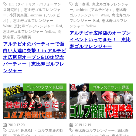
TPI（タイトリストパフォーマン
宮下泰明
,
恵比寿ゴルフレンジャ
ス研究所）
,
恵比寿ゴルフレンジャ
ー
,
archivio（アルチビオ）
,
恵比寿
ー
,
小澤美奈瀬
,
archivio（アルチビ
ゴルフレンジャー White
,
恵比寿ゴル
オ）
,
恵比寿ゴルフレンジャー
フレンジャー Red
,
恵比寿ゴルフレ
White
,
恵比寿ゴルフレンジャー Red
,
ンジャー Yellow
恵比寿ゴルフレンジャー Yellow
,
高
アルチビオ広尾店のオープン
沢奈苗
,
石橋麻美
イベントいってきた！｜恵比
アルチビオのパーティーで面
寿ゴルフレンジャー
白い人達に突撃！ in アルチビ
オ広尾店オープン&10th記念
パーティー｜恵比寿ゴルフレ
ンジャー
ゴルフのラウンド動画
ゴルフのラウンド動画
14:52
13:40
2019.12.20
2019.12.19
ゴルピ ROOM ・ゴルフ馬鹿の動
恵比寿ゴルフレンジャー
,
恵比寿
画・
,
恵比寿ゴルフレンジャー
ゴルフレンジャー White
,
恵比寿ゴル