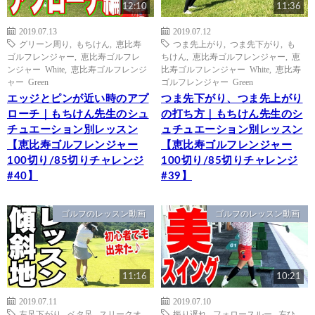
12:10
11:36
2019.07.13
2019.07.12
グリーン周り
,
もちけん
,
恵比寿
つま先上がり
,
つま先下がり
,
も
ゴルフレンジャー
,
恵比寿ゴルフレ
ちけん
,
恵比寿ゴルフレンジャー
,
恵
ンジャー White
,
恵比寿ゴルフレンジ
比寿ゴルフレンジャー White
,
恵比寿
ャー Green
ゴルフレンジャー Green
エッジとピンが近い時のアプ
つま先下がり、つま先上がり
ローチ｜もちけん先生のシュ
の打ち方｜もちけん先生のシ
チュエーション別レッスン
ュチュエーション別レッスン
【恵比寿ゴルフレンジャー
【恵比寿ゴルフレンジャー
100切り/85切りチャレンジ
100切り/85切りチャレンジ
#40】
#39】
ゴルフのレッスン動画
ゴルフのレッスン動画
11:16
10:21
2019.07.11
2019.07.10
左足下がり
,
ベタ足
,
スリークオ
振り遅れ
,
フォロースルー
,
左ひ