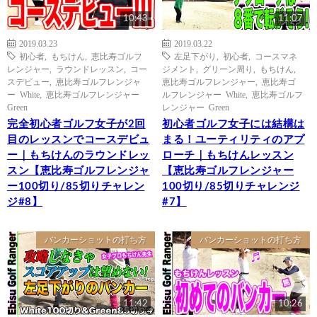
10:43
11:07
2019.03.23
2019.03.22
初心者
,
もちけん
,
恵比寿ゴルフ
左足下がり
,
初心者
,
コースマネ
レンジャー
,
ラウンドレッスン
,
コー
ジメント
,
グリーン周り
,
もちけん
,
スデビュー
,
恵比寿ゴルフレンジャ
恵比寿ゴルフレンジャー
,
恵比寿ゴ
ー White
,
恵比寿ゴルフレンジャー
ルフレンジャー White
,
恵比寿ゴルフ
Green
レンジャー Green
完全初心者ゴルフ女子が2回
初心者ゴルフ女子には結構は
目のレッスンでコースデビュ
まる！ユーティリティのアプ
ー｜もちけんのラウンドレッ
ローチ｜もちけんレッスン
スン【恵比寿ゴルフレンジャ
【恵比寿ゴルフレンジャー
ー100切り/85切りチャレン
100切り/85切りチャレンジ
ジ#8】
#7】
バンカーショットの打ち方
バンカーショットの打ち方
11:42
10:26