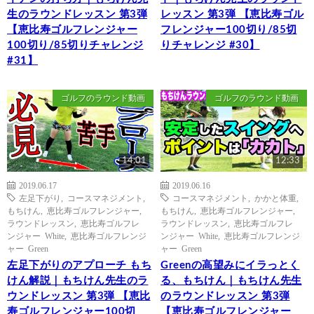
生のラウンドレッスン 第3弾
レッスン 第3弾 【恵比寿ゴル
【恵比寿ゴルフレンジャー
フレンジャー100切り/85切
100切り/85切りチャレンジ
りチャレンジ #30】
#31】
ゴルフのラウンド動画
ゴルフのラウンド動画
14:01
12:33
2019.06.17
2019.06.16
左足下がり
,
コースマネジメント
,
コースマネジメント
,
かかと体重
,
もちけん
,
恵比寿ゴルフレンジャー
,
もちけん
,
恵比寿ゴルフレンジャー
,
ラウンドレッスン
,
恵比寿ゴルフレ
ラウンドレッスン
,
恵比寿ゴルフレ
ンジャー White
,
恵比寿ゴルフレンジ
ンジャー White
,
恵比寿ゴルフレンジ
ャー Green
ャー Green
左足下がりのアプローチ もち
Greenの高望みにイラっとく
けん解説｜もちけん先生のラ
る、もちけん｜もちけん先生
ウンドレッスン 第3弾 【恵比
のラウンドレッスン 第3弾
寿ゴルフレンジャー100切
【恵比寿ゴルフレンジャー