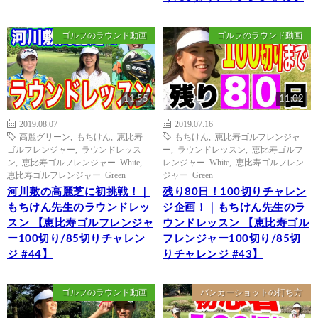
ゴルフのラウンド動画
ゴルフのラウンド動画
11:55
11:02
2019.08.07
2019.07.16
高麗グリーン
,
もちけん
,
恵比寿
もちけん
,
恵比寿ゴルフレンジャ
ゴルフレンジャー
,
ラウンドレッス
ー
,
ラウンドレッスン
,
恵比寿ゴルフ
ン
,
恵比寿ゴルフレンジャー White
,
レンジャー White
,
恵比寿ゴルフレン
恵比寿ゴルフレンジャー Green
ジャー Green
河川敷の高麗芝に初挑戦！｜
残り80日！100切りチャレン
もちけん先生のラウンドレッ
ジ企画！｜もちけん先生のラ
スン 【恵比寿ゴルフレンジャ
ウンドレッスン 【恵比寿ゴル
ー100切り/85切りチャレン
フレンジャー100切り/85切
ジ #44】
りチャレンジ #43】
ゴルフのラウンド動画
バンカーショットの打ち方