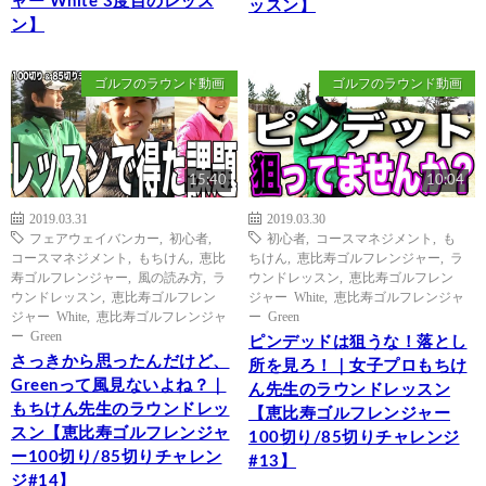
ャー White 3度目のレッス
ッスン】
ン】
ゴルフのラウンド動画
ゴルフのラウンド動画
15:40
10:04
2019.03.31
2019.03.30
フェアウェイバンカー
,
初心者
,
初心者
,
コースマネジメント
,
も
コースマネジメント
,
もちけん
,
恵比
ちけん
,
恵比寿ゴルフレンジャー
,
ラ
寿ゴルフレンジャー
,
風の読み方
,
ラ
ウンドレッスン
,
恵比寿ゴルフレン
ウンドレッスン
,
恵比寿ゴルフレン
ジャー White
,
恵比寿ゴルフレンジャ
ジャー White
,
恵比寿ゴルフレンジャ
ー Green
ー Green
ピンデッドは狙うな！落とし
さっきから思ったんだけど、
所を見ろ！｜女子プロもちけ
Greenって風見ないよね？｜
ん先生のラウンドレッスン
もちけん先生のラウンドレッ
【恵比寿ゴルフレンジャー
スン【恵比寿ゴルフレンジャ
100切り/85切りチャレンジ
ー100切り/85切りチャレン
#13】
ジ#14】