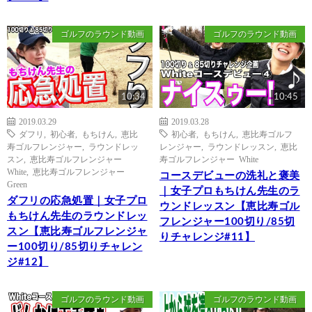
ゴルフのラウンド動画
ゴルフのラウンド動画
10:34
10:45
2019.03.29
2019.03.28
ダフリ
,
初心者
,
もちけん
,
恵比
初心者
,
もちけん
,
恵比寿ゴルフ
寿ゴルフレンジャー
,
ラウンドレッ
レンジャー
,
ラウンドレッスン
,
恵比
スン
,
恵比寿ゴルフレンジャー
寿ゴルフレンジャー White
White
,
恵比寿ゴルフレンジャー
コースデビューの洗礼と褒美
Green
｜女子プロもちけん先生のラ
ダフリの応急処置｜女子プロ
ウンドレッスン【恵比寿ゴル
もちけん先生のラウンドレッ
フレンジャー100切り/85切
スン【恵比寿ゴルフレンジャ
りチャレンジ#11】
ー100切り/85切りチャレン
ジ#12】
ゴルフのラウンド動画
ゴルフのラウンド動画