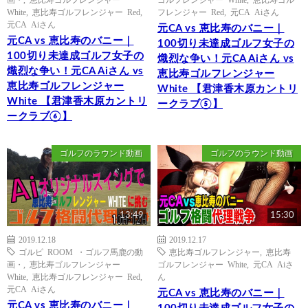
White
,
恵比寿ゴルフレンジャー Red
,
フレンジャー Red
,
元CA Aiさん
元CA Aiさん
元CA vs 恵比寿のバニー｜
元CA vs 恵比寿のバニー｜
100切り未達成ゴルフ女子の
100切り未達成ゴルフ女子の
熾烈な争い！元CA Aiさん vs
熾烈な争い！元CA Aiさん vs
恵比寿ゴルフレンジャー
恵比寿ゴルフレンジャー
White 【君津香木原カントリ
White 【君津香木原カントリ
ークラブ⑤】
ークラブ⑥】
ゴルフのラウンド動画
ゴルフのラウンド動画
13:49
15:30
2019.12.18
2019.12.17
ゴルピ ROOM ・ゴルフ馬鹿の動
恵比寿ゴルフレンジャー
,
恵比寿
画・
,
恵比寿ゴルフレンジャー
ゴルフレンジャー White
,
元CA Aiさ
White
,
恵比寿ゴルフレンジャー Red
,
ん
元CA Aiさん
元CA vs 恵比寿のバニー｜
元CA vs 恵比寿のバニー｜