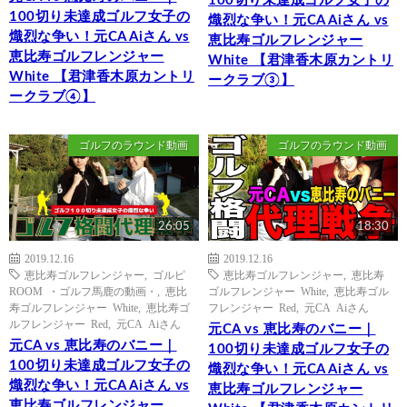
100切り未達成ゴルフ女子の
100切り未達成ゴルフ女子の
熾烈な争い！元CA Aiさん vs
熾烈な争い！元CA Aiさん vs
恵比寿ゴルフレンジャー
恵比寿ゴルフレンジャー
White 【君津香木原カントリ
White 【君津香木原カントリ
ークラブ③】
ークラブ④】
ゴルフのラウンド動画
ゴルフのラウンド動画
26:05
18:30
2019.12.16
2019.12.16
恵比寿ゴルフレンジャー
,
ゴルピ
恵比寿ゴルフレンジャー
,
恵比寿
ROOM ・ゴルフ馬鹿の動画・
,
恵比
ゴルフレンジャー White
,
恵比寿ゴル
寿ゴルフレンジャー White
,
恵比寿ゴ
フレンジャー Red
,
元CA Aiさん
ルフレンジャー Red
,
元CA Aiさん
元CA vs 恵比寿のバニー｜
元CA vs 恵比寿のバニー｜
100切り未達成ゴルフ女子の
100切り未達成ゴルフ女子の
熾烈な争い！元CA Aiさん vs
熾烈な争い！元CA Aiさん vs
恵比寿ゴルフレンジャー
恵比寿ゴルフレンジャー