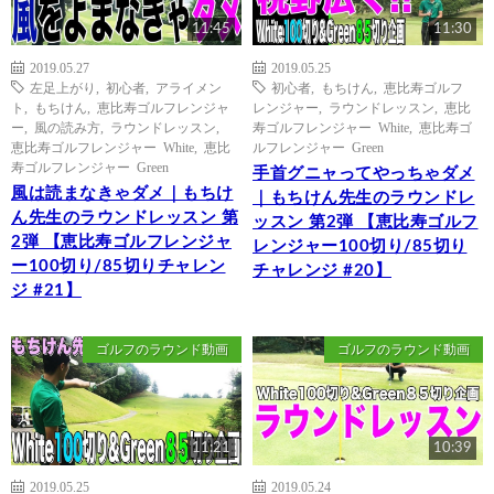
11:45
11:30
2019.05.27
2019.05.25
左足上がり
,
初心者
,
アライメン
初心者
,
もちけん
,
恵比寿ゴルフ
ト
,
もちけん
,
恵比寿ゴルフレンジャ
レンジャー
,
ラウンドレッスン
,
恵比
ー
,
風の読み方
,
ラウンドレッスン
,
寿ゴルフレンジャー White
,
恵比寿ゴ
恵比寿ゴルフレンジャー White
,
恵比
ルフレンジャー Green
寿ゴルフレンジャー Green
手首グニャってやっちゃダメ
風は読まなきゃダメ｜もちけ
｜もちけん先生のラウンドレ
ん先生のラウンドレッスン 第
ッスン 第2弾 【恵比寿ゴルフ
2弾 【恵比寿ゴルフレンジャ
レンジャー100切り/85切り
ー100切り/85切りチャレン
チャレンジ #20】
ジ #21】
ゴルフのラウンド動画
ゴルフのラウンド動画
11:21
10:39
2019.05.25
2019.05.24