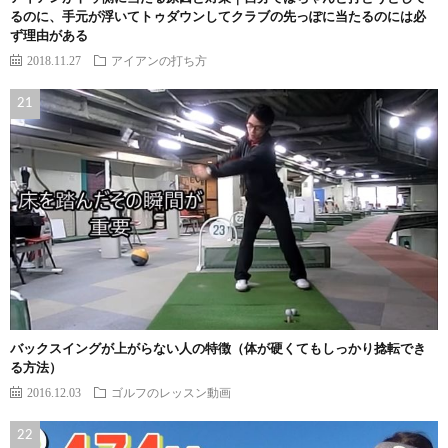
るのに、手元が浮いてトゥダウンしてクラブの先っぽに当たるのには必
ず理由がある
2018.11.27
アイアンの打ち方
バックスイングが上がらない人の特徴（体が硬くてもしっかり捻転でき
る方法）
2016.12.03
ゴルフのレッスン動画