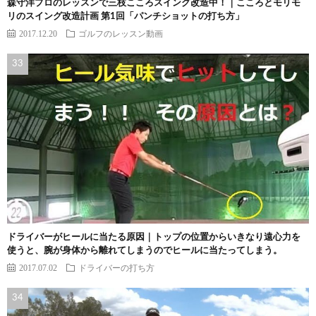
森守洋プロのレッスンで三枝こころスイング改造中！｜こころとモリモ
リのスイング改造計画 第1回「パンチショットの打ち方」
2017.12.20
ゴルフのレッスン動画
ドライバーがヒールに当たる原因｜トップの位置からいきなり遠心力を
使うと、腕が身体から離れてしまうのでヒールに当たってしまう。
2017.07.02
ドライバーの打ち方