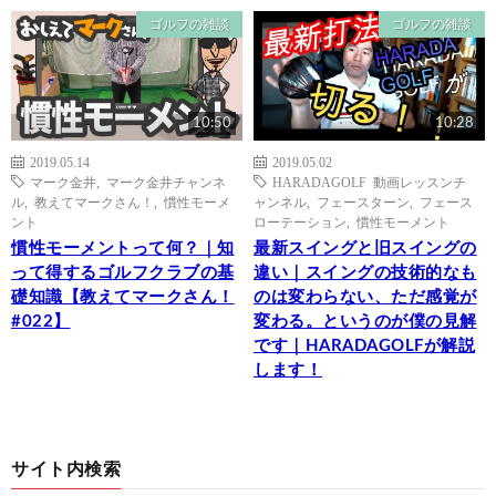
ゴルフの雑談
ゴルフの雑談
10:50
10:28
2019.05.14
2019.05.02
マーク金井
,
マーク金井チャンネ
HARADAGOLF 動画レッスンチ
ル
,
教えてマークさん！
,
慣性モーメ
ャンネル
,
フェースターン
,
フェース
ント
ローテーション
,
慣性モーメント
慣性モーメントって何？｜知
最新スイングと旧スイングの
って得するゴルフクラブの基
違い｜スイングの技術的なも
礎知識【教えてマークさん！
のは変わらない、ただ感覚が
#022】
変わる。というのが僕の見解
です｜HARADAGOLFが解説
します！
サイト内検索