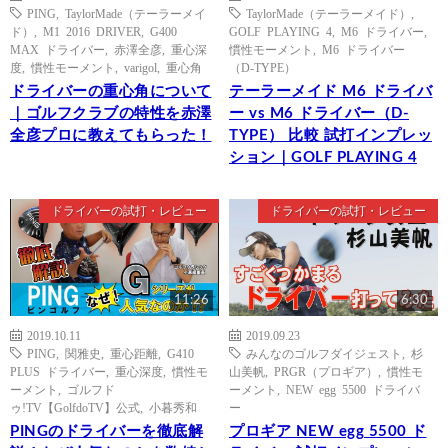
PING
,
TaylorMade（テーラーメイ
TaylorMade（テーラーメイド）
,
ド）
,
M1 2016 DRIVER
,
G400
GOLF PLAYING 4
,
M6 ドライバー
,
MAX ドライバー
,
赤澤全彦
,
重心深
慣性モーメント
,
M6 ドライバー
度
,
慣性モーメント
,
varigol
,
重心角
（D-TYPE）
ドライバーの重心角について
テーラーメイド M6 ドライバ
｜ゴルフクラブの特性を赤澤
ー vs M6 ドライバー（D-
全彦プロに教えてもらった！
TYPE） 比較 試打インプレッ
ション｜GOLF PLAYING 4
ドライバーの試打・レビュー
ドライバーの試打・レビュー
11:26
6:30
2019.10.11
2019.09.23
PING
,
関雅史
,
重心距離
,
G410
みんなのゴルフダイジェスト
,
杉
PLUS ドライバー
,
重心深度
,
慣性モ
山美帆
,
PRGR（プロギア）
,
慣性モ
ーメント
,
ゴルフド
ーメント
,
NEW egg 5500 ドライバ
ゥ!TV【GolfdoTV】公式
,
小暮秀和
ー
PINGのドライバーを徹底解
プロギア NEW egg 5500 ド