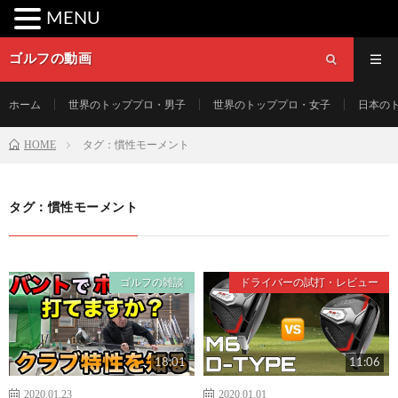
MENU
ゴルフの動画
ホーム
世界のトッププロ・男子
世界のトッププロ・女子
日本の
HOME
タグ：慣性モーメント
タグ：慣性モーメント
ゴルフの雑談
ドライバーの試打・レビュー
18:01
11:06
2020.01.23
2020.01.01