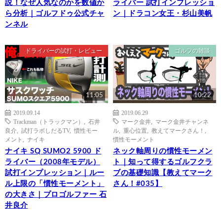
説！なぜ人気なのかを数値か
ライバー 試打インプレッショ
ら分析｜ゴルフドゥ公式チャ
ン｜ドラコン女王・杉山美帆
ンネル
ドライバーの試打・レビュー
ゴルフの雑談
11:05
10:22
2019.09.14
2019.06.29
Trackman（トラックマン）
,
石井
マーク金井
,
マーク金井チャンネ
良介
,
試打ラボしだるTV
,
慣性モー
ル
,
重心位置
,
教えてマークさん！
,
メント
,
ナイキ
慣性モーメント
ナイキ SQ SUMO2 5900 ド
ネック軸周りの慣性モーメン
ライバー（2008年モデル）
ト｜知って得するゴルフクラ
試打インプレッション｜ルー
ブの基礎知識【教えてマーク
ル上限の「慣性モーメント」
さん！#035】
の大きさ｜プロゴルファー 石
井良介