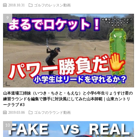
2018.10.31
ゴルフのレッスン動画
山本道場三姉妹（いつき・ちさと・もえな）と小学6年生りょうすけ君の
練習ラウンドを編集で勝手に対決風にしてみた山本師範｜山東カントリ
ークラブ #3
2019.03.06
ゴルフのラウンド動画