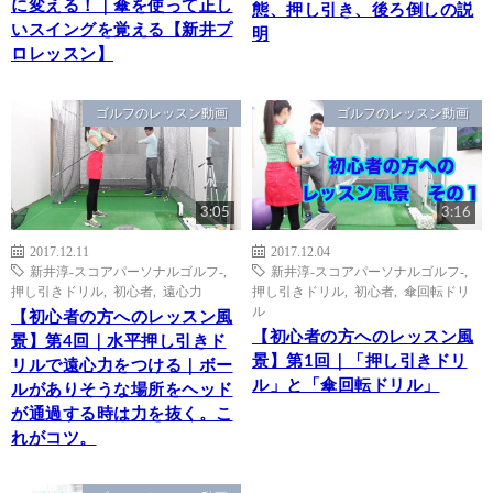
に変える！｜傘を使って正し
態、押し引き、後ろ倒しの説
いスイングを覚える【新井プ
明
ロレッスン】
ゴルフのレッスン動画
ゴルフのレッスン動画
3:05
3:16
2017.12.11
2017.12.04
新井淳-スコアパーソナルゴルフ-
,
新井淳-スコアパーソナルゴルフ-
,
押し引きドリル
,
初心者
,
遠心力
押し引きドリル
,
初心者
,
傘回転ドリ
ル
【初心者の方へのレッスン風
【初心者の方へのレッスン風
景】第4回｜水平押し引きド
景】第1回｜「押し引きドリ
リルで遠心力をつける｜ボー
ル」と「傘回転ドリル」
ルがありそうな場所をヘッド
が通過する時は力を抜く。こ
れがコツ。