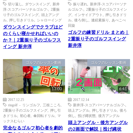
切り返し
,
ダウンスイング
,
新井
振り遅れ
,
新井淳-スコアパーソナ
淳-スコアパーソナルゴルフ-
,
2重振
ルゴルフ-
,
2重振り子のゴルフスイン
り子のゴルフスイング
,
頭上アング
グ
,
インサイドアウト
,
押し引きドリ
ル
,
押し引きドリル
,
シャローイング
ル
,
後ろ倒し
,
連続素振り
,
あべこべ
回旋
ダウンスイングでクラブはど
ゴルフの練習ドリル まとめ｜
のくらい寝かせればいいの
2重振り子のゴルフスイング
か？｜2重振り子のゴルフス
新井淳
イング 新井淳
ゴルフのレッスン動画
ゴルフのレッスン動画
13:00
6:41
2017.12.25
2017.12.14
ringolf - リンゴルフ
,
三枝こころ
,
新井淳-スコアパーソナルゴルフ-
,
2重振り子のゴルフスイング
,
押し引
頭上アングル
,
押し引きドリル
,
後ろ
きドリル
,
初心者
,
傘回転ドリル
,
マ
倒し
,
投げ縄状態
,
後方アングル
ックスむらい
頭上アングル・後方アングル
完全なるゴルフ初心者を劇的
の2画面で解説｜投げ縄状