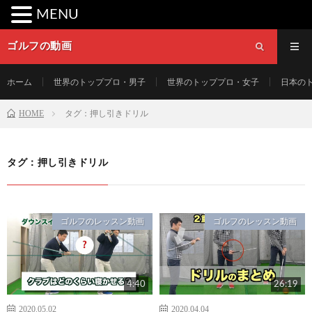
MENU
ゴルフの動画
ホーム
世界のトッププロ・男子
世界のトッププロ・女子
日本の
HOME
タグ：押し引きドリル
タグ：押し引きドリル
ゴルフのレッスン動画
ゴルフのレッスン動画
4:40
26:19
2020.05.02
2020.04.04