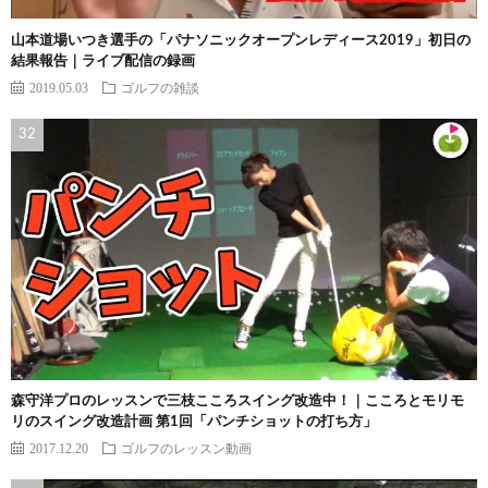
山本道場いつき選手の「パナソニックオープンレディース2019」初日の
結果報告｜ライブ配信の録画
2019.05.03
ゴルフの雑談
森守洋プロのレッスンで三枝こころスイング改造中！｜こころとモリモ
リのスイング改造計画 第1回「パンチショットの打ち方」
2017.12.20
ゴルフのレッスン動画