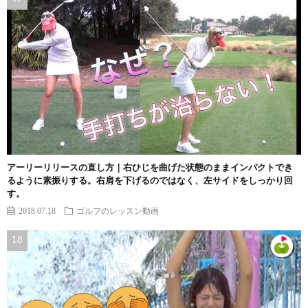
アーリーリリースの直し方｜右ひじを曲げた状態のままインパクトでき
るように素振りする。右肩を下げるのではなく、左サイドをしっかり回
す。
2018.07.18
ゴルフのレッスン動画