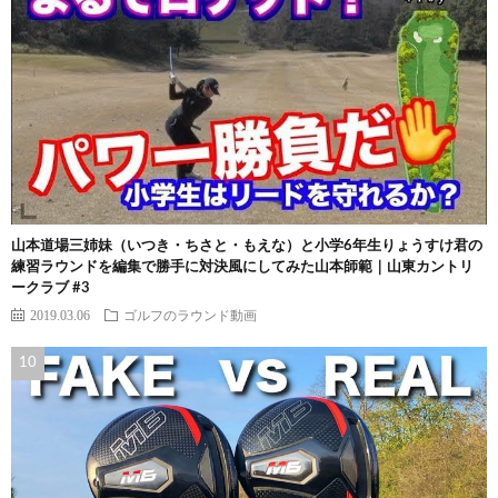
山本道場三姉妹（いつき・ちさと・もえな）と小学6年生りょうすけ君の
練習ラウンドを編集で勝手に対決風にしてみた山本師範｜山東カントリ
ークラブ #3
2019.03.06
ゴルフのラウンド動画