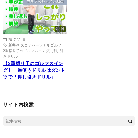
ゴルフのレッスン動画
3:34
2017.05.18
新井淳-スコアパーソナルゴルフ-
,
2重振り子のゴルフスイング
,
押し引
きドリル
【2重振り子のゴルフスイン
グ】一番使うドリルはダント
ツで「押し引きドリル」
サイト内検索