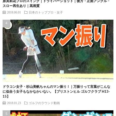
原英莉花プロのスイング｜ドライバーショット｜後方・正面アングル・
スロー再生あり｜高画質
2018.06.01
日本のトッププロ・女子
ドラコン女子・杉山美帆ちゃんのマン振り！｜万振りって言葉がこんな
に似合う女子もなかなかいない。【ブリストンヒル ゴルフクラブ H13-
15】
2018.01.23
ゴルフのラウンド動画