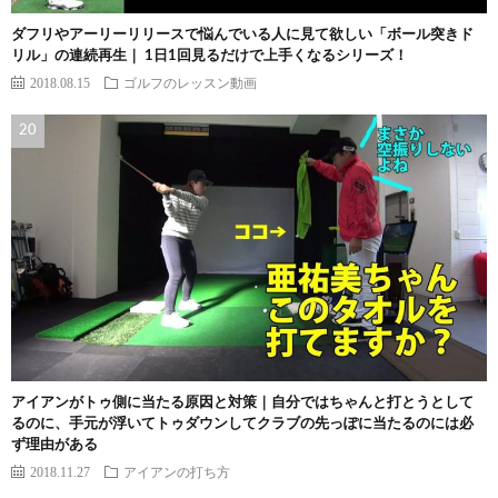
ダフリやアーリーリリースで悩んでいる人に見て欲しい「ボール突きド
リル」の連続再生｜ 1日1回見るだけで上手くなるシリーズ！
2018.08.15
ゴルフのレッスン動画
アイアンがトゥ側に当たる原因と対策｜自分ではちゃんと打とうとして
るのに、手元が浮いてトゥダウンしてクラブの先っぽに当たるのには必
ず理由がある
2018.11.27
アイアンの打ち方