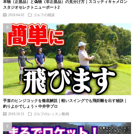
本物（正規品）と偽物（非正規品）の見分け方｜スコッティキャメロン
スタジオセレクトニューポート2
2018.04.02
ゴルフの雑談
手首のヒンジコックを徹底解説｜軽いスイングでも飛距離を出す秘訣｜
釣りよかでしょう × 中井学プロ
2018.10.31
ゴルフのレッスン動画