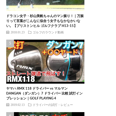
ドラコン女子・杉山美帆ちゃんのマン振り！｜万振
りって言葉がこんなに似合う女子もなかなかいな
い。【ブリストンヒル ゴルフクラブ H13-15】
2018.01.23
ゴルフのラウンド動画
ヤマハ RMX 118 ドライバー vs マルマン
DANGAN（ダンガン）7 ドライバー 比較 試打イン
プレッション｜GOLF PLAYING 4
2019.02.13
ドライバーの試打・レビュー