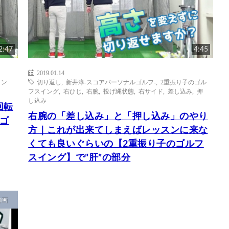
2:47
4:45
2019.01.14
イン
切り返し
,
新井淳-スコアパーソナルゴルフ-
,
2重振り子のゴル
フスイング
,
右ひじ
,
右腕
,
投げ縄状態
,
右サイド
,
差し込み
,
押
し込み
回転
右腕の「差し込み」と「押し込み」のやり
ゴ
方｜これが出来てしまえばレッスンに来な
くても良いぐらいの【2重振り子のゴルフ
スイング】で”肝”の部分
動画