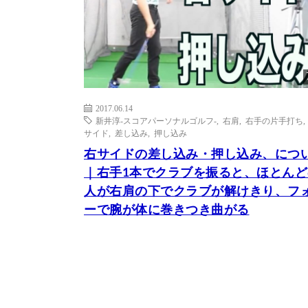
2017.06.14
新井淳-スコアパーソナルゴルフ-
,
右肩
,
右手の片手打ち
サイド
,
差し込み
,
押し込み
右サイドの差し込み・押し込み、につ
｜右手1本でクラブを振ると、ほとんど
人が右肩の下でクラブが解けきり、フ
ーで腕が体に巻きつき曲がる