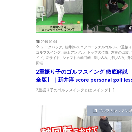
4
2019.02.04
テークバック
,
新井淳-スコアパーソナルゴルフ-
,
2重振
ゴルフスイング
,
頭上アングル
,
トップの位置
,
左腕の回旋
,
イド
,
左サイド
,
シャフトの軸回転
,
差し込み
,
押し込み
,
身
回転
2重振り子のゴルフスイング 徹底解説 
全版】｜新井淳 score personal golf les
2重振り子のゴルフスイングとは スイング […]
ゴルフのレッスン