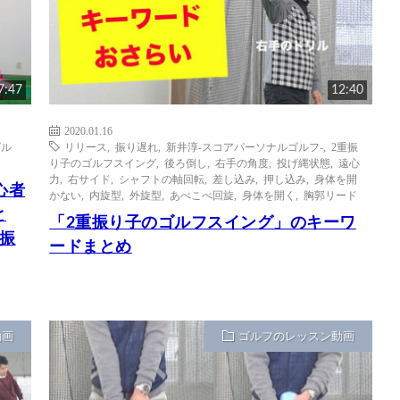
7:47
12:40
2020.01.16
ゴル
リリース
,
振り遅れ
,
新井淳-スコアパーソナルゴルフ-
,
2重振
り子のゴルフスイング
,
後ろ倒し
,
右手の角度
,
投げ縄状態
,
遠心
力
,
右サイド
,
シャフトの軸回転
,
差し込み
,
押し込み
,
身体を開
心者
かない
,
内旋型
,
外旋型
,
あべこべ回旋
,
身体を開く
,
胸郭リード
と
「2重振り子のゴルフスイング」のキーワ
振
ードまとめ
動画
ゴルフのレッスン動画