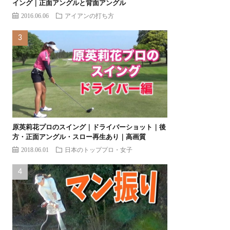
イング｜正面アングルと背面アングル
2016.06.06
アイアンの打ち方
原英莉花プロのスイング｜ドライバーショット｜後
方・正面アングル・スロー再生あり｜高画質
2018.06.01
日本のトッププロ・女子