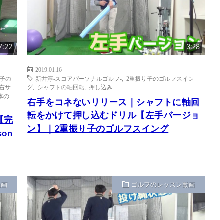
7:22
3:28
2019.01.16
り子の
新井淳-スコアパーソナルゴルフ-
,
2重振り子のゴルフスイン
右サ
グ
,
シャフトの軸回転
,
押し込み
体の
右手をコネないリリース｜シャフトに軸回
転をかけて押し込むドリル【左手バージョ
【完
ン】｜2重振り子のゴルフスイング
son
動画
ゴルフのレッスン動画