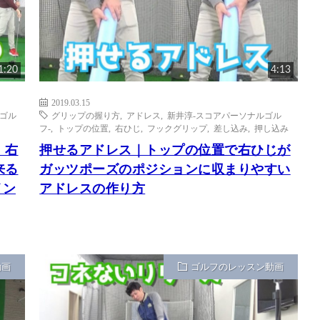
1:20
4:13
2019.03.15
のゴル
グリップの握り方
,
アドレス
,
新井淳-スコアパーソナルゴル
フ-
,
トップの位置
,
右ひじ
,
フックグリップ
,
差し込み
,
押し込み
、右
押せるアドレス｜トップの位置で右ひじが
来る
ガッツポーズのポジションに収まりやすい
イン
アドレスの作り方
動画
ゴルフのレッスン動画