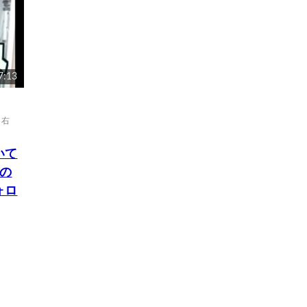
7:13
,
右
いて
の
ォロ