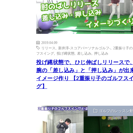
2019.04.09
リリース
,
新井淳-スコアパーソナルゴルフ-
,
2重振り子
フスイング
,
投げ縄状態
,
差し込み
,
押し込み
投げ縄状態で、ひじ伸ばしリリースで
腕の「差し込み」と「押し込み」が出
イメージ作り 【2重振り子のゴルフス
グ】
ゴルフのレッスン