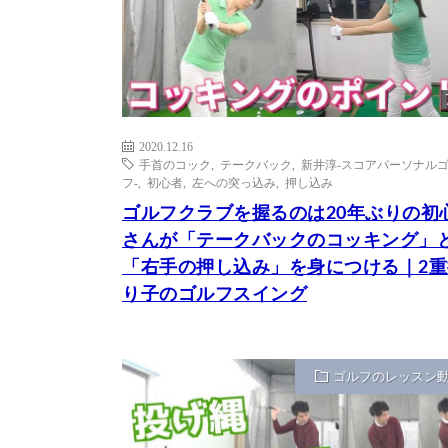
2020.12.16
手首のコック
,
テークバック
,
新井淳-スコアパーソナル
フ-
,
初心者
,
左への突っ込み
,
押し込み
ゴルフクラブを握るのは20年ぶりの初
さんが「テークバックのコッキング」
「右手の押し込み」を身につける｜2重
り子のゴルフスイング
ゴルフのレッスン