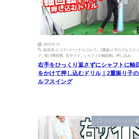
2019.01.15
新井淳-スコアパーソナルゴルフ-
,
2重振り子のゴルフス
グ
,
投げ縄状態
,
右サイド
,
シャフトの軸回転
,
押し込み
右手をひっくり返さずにシャフトに軸
をかけて押し込むドリル｜2重振り子の
ルフスイング
ゴルフのレッスン