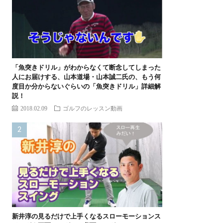
「魚突きドリル」がわからなくて断念してしまった
人にお届けする、山本道場・山本誠二氏の、もう何
度目か分からないぐらいの「魚突きドリル」詳細解
説！
2018.02.09
ゴルフのレッスン動画
新井淳の見るだけで上手くなるスローモーションス