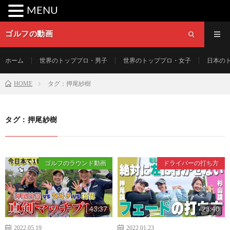
MENU
ゴルフの動画
ホーム
世界のトッププロ・男子
世界のトッププロ・女子
日本の
HOME
タグ：押尾紗樹
タグ：押尾紗樹
ゴルフのラウンド動画
ドライバーの打ち方
43:37
23:40
2022.05.19
2022.01.23