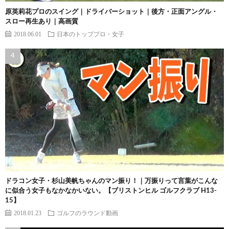
原英莉花プロのスイング｜ドライバーショット｜後方・正面アングル・
スロー再生あり｜高画質
2018.06.01
日本のトッププロ・女子
ドラコン女子・杉山美帆ちゃんのマン振り！｜万振りって言葉がこんな
に似合う女子もなかなかいない。【ブリストンヒル ゴルフクラブ H13-
15】
2018.01.23
ゴルフのラウンド動画