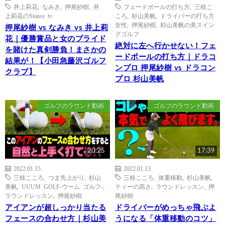
井上莉花
,
なみき
,
押尾紗樹
,
井
フェードボールの打ち方
,
三枝こ
上莉花のStance tv.
ころ
,
杉山美帆
,
ドライバーの打ち方
女性
,
押尾紗樹
,
杉山美帆の美スイン
押尾紗樹 vs なみき vs 井上莉
グゴルフ
花｜優勝賞品と女のプライド
絶対に左へ行かせない！フェ
を賭けた真剣勝負！まさかの
ードボールの打ち方｜ドラコ
結果が！【小田急藤沢ゴルフ
ンプロ 押尾紗樹 vs ドラコン
クラブ】
プロ 杉山美帆
ゴルフのラウンド動画
ゴルフのラウンド動画
20:25
17:39
2022.01.15
2022.01.13
三枝こころ
,
つま先上がり
,
杉山
三枝こころ
,
体重移動
,
杉山美帆
,
美帆
,
UUUM GOLF-ウーム ゴルフ-
,
ティーの高さ
,
ラウンドレッスン
,
押
ラウンドレッスン
,
押尾紗樹
尾紗樹
アイアンが超しっかり当たる
ドライバーがめっちゃ飛ぶよ
フェースの合わせ方｜杉山美
うになる「体重移動のコツ」