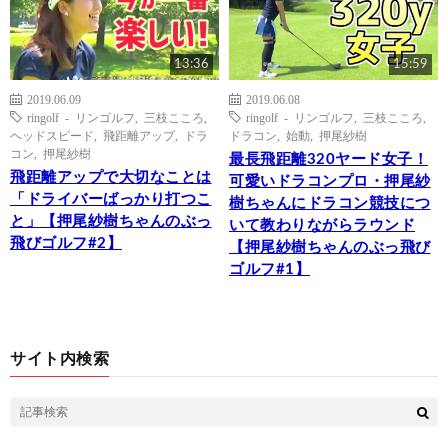
13:36
15:59
2019.06.09
2019.06.08
ringolf - リンゴルフ
,
三枝こころ
,
ringolf - リンゴルフ
,
三枝こころ
,
ヘッドスピード
,
飛距離アップ
,
ドラ
ドラコン
,
始動
,
押尾紗樹
コン
,
押尾紗樹
最長飛距離320ヤード女子！
飛距離アップで大切なことは
可愛いドラコンプロ・押尾紗
「ドライバーばっかり打つこ
樹ちゃんにドラコン競技につ
と」【押尾紗樹ちゃんのぶっ
いて教わりながらラウンド
飛びゴルフ#2】
【押尾紗樹ちゃんのぶっ飛び
ゴルフ#1】
サイト内検索