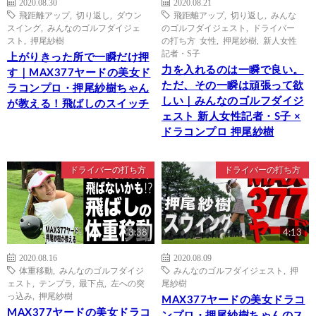
2020.08.30
2020.08.21
飛距離アップ
,
切り返し
,
ダウン
飛距離アップ
,
切り返し
,
みんな
スイング
,
みんなのゴルフダイジェ
のゴルフダイジェスト
,
ドライバー
スト
,
押尾紗樹
の打ち方 女性
,
押尾紗樹
,
新人女性
記者・S子
上がりきった所で一瞬だけ押
力を入れるのは一瞬で良い。
す｜MAX377ヤードの美女ド
ただ、その一瞬は頑張って欲
ラコンプロ・押尾紗樹ちゃん
しい｜みんなのゴルフダイジ
が教える！飛ばしのスイッチ
ェスト 新人女性記者・S子 ×
ドラコンプロ 押尾紗樹
ドライバーの打ち方
ドライバーの打ち方
3:38
4:13
2020.08.16
2020.08.09
体重移動
,
みんなのゴルフダイジ
みんなのゴルフダイジェスト
,
押
ェスト
,
テンプラ
,
最下点
,
左への突
尾紗樹
っ込み
,
押尾紗樹
MAX377ヤードの美女ドラコ
MAX377ヤードの美女ドラコ
ンプロ・押尾紗樹ちゃんのス