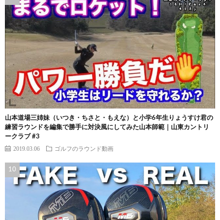
山本道場三姉妹（いつき・ちさと・もえな）と小学6年生りょうすけ君の
練習ラウンドを編集で勝手に対決風にしてみた山本師範｜山東カントリ
ークラブ #3
2019.03.06
ゴルフのラウンド動画