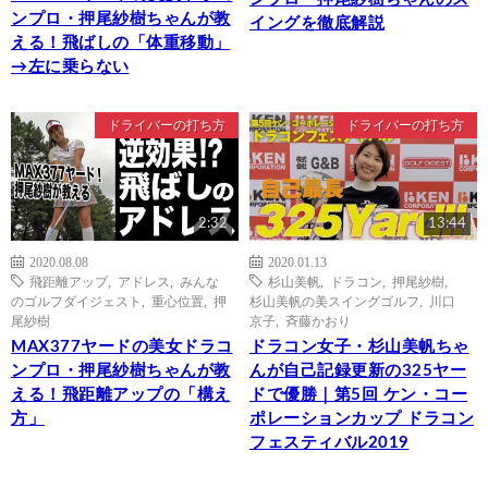
ンプロ・押尾紗樹ちゃんが教
イングを徹底解説
える！飛ばしの「体重移動」
→左に乗らない
ドライバーの打ち方
ドライバーの打ち方
2:32
13:44
2020.08.08
2020.01.13
飛距離アップ
,
アドレス
,
みんな
杉山美帆
,
ドラコン
,
押尾紗樹
,
のゴルフダイジェスト
,
重心位置
,
押
杉山美帆の美スイングゴルフ
,
川口
尾紗樹
京子
,
斉藤かおり
MAX377ヤードの美女ドラコ
ドラコン女子・杉山美帆ちゃ
ンプロ・押尾紗樹ちゃんが教
んが自己記録更新の325ヤー
える！飛距離アップの「構え
ドで優勝｜第5回 ケン・コー
方」
ポレーションカップ ドラコン
フェスティバル2019