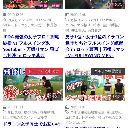
6:31
2019.12.26
2019.12.08
万振りマン -Mr.FULLSWING
万振りマン -Mr.FULLSWING
MEN-
,
ドラコン
,
マン振り
,
押尾紗
MEN-
,
マン振り
,
松本一誠
,
押尾紗
樹
樹
,
井上賢人
,
荻野春菜
JPDA 最強の女子プロ！押尾
男子1位・女子1位のドラコン
紗樹 vs フルスイング系
選手たちとフルスイング練習
YouTuber・万振りマン 飛ば
会 in ロッテ葛西｜万振りマン
し対決 in ロッテ葛西
-Mr.FULLSWING MEN-
ドライバーの打ち方
ゴルフの練習動画
14:32
13:21
2019.11.11
2019.11.01
杉山美帆
,
腰の回転
,
押尾紗樹
,
ゴルフ用の距離測定器
,
杉山美帆
,
杉山美帆の美スイングゴルフ
ユピテル
,
押尾紗樹
,
杉山美帆の美ス
イングゴルフ
ドラコン女子同士でお互いの