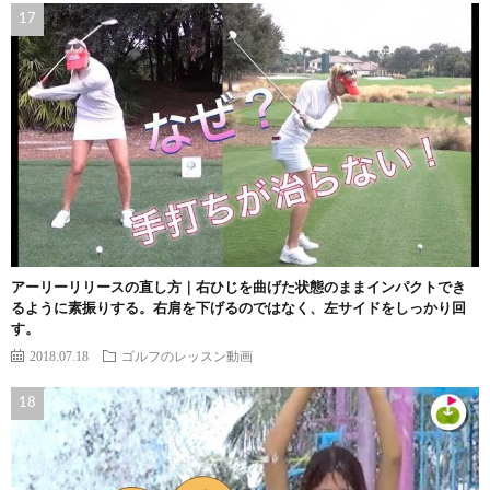
アーリーリリースの直し方｜右ひじを曲げた状態のままインパクトでき
るように素振りする。右肩を下げるのではなく、左サイドをしっかり回
す。
2018.07.18
ゴルフのレッスン動画