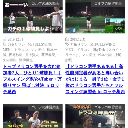
ゴルフの練習動画
ゴルフの練習動画
8:40
6:59
2019.12.31
2019.12.31
万振りマン -Mr.FULLSWING
万振りマン -Mr.FULLSWING
MEN-
,
ドラコン
,
マン振り
,
松本一
MEN-
,
ドラコン
,
SkyTrak（スカイト
誠
,
押尾紗樹
,
井上賢人
,
荻野春菜
,
ラック）
,
マン振り
,
松本一誠
,
押尾
矢内春樹
,
沢柳慎也
紗樹
トップドラコン選手を含む参
【ドラコン選手あるある】高
加者7人、ひとり1球勝負！｜
性能測定器があると奪い合い
フルスイング系YouTuber・万
がはじまる｜男子1位・女子1
振りマン 飛ばし対決 in ロッ
位のドラコン選手たちとフル
テ葛西
スイング練習会 in ロッテ葛西
ゴルフの練習動画
ゴルフの練習動画