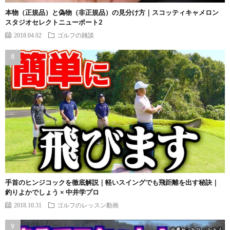
本物（正規品）と偽物（非正規品）の見分け方｜スコッティキャメロン
スタジオセレクトニューポート2
2018.04.02
ゴルフの雑談
手首のヒンジコックを徹底解説｜軽いスイングでも飛距離を出す秘訣｜
釣りよかでしょう × 中井学プロ
2018.10.31
ゴルフのレッスン動画