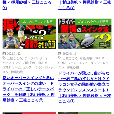
帆 × 押尾紗樹 × 三枝こころ
｜杉山美帆 × 押尾紗樹 × 三枝
④
こころ③
ゴルフのラウンド動画
ゴルフのラウンド動画
11:37
22:14
2022.01.12
2022.01.11
三枝こころ
,
テークバック
,
オー
三枝こころ
,
杉山美帆
,
UUUM
バースイング
,
杉山美帆
,
UUUM
GOLF-ウーム ゴルフ-
,
ラウンドレッ
GOLF-ウーム ゴルフ-
,
ラウンドレッ
スン
,
押尾紗樹
スン
,
押尾紗樹
ドライバーが飛ぶし曲がらな
良いオーバースイングと悪い
い一石二鳥の打ち方とは？ド
オーバースイングの違い｜ド
ラコン女子の飛距離が際立つ
ライバーの「正しいテークバ
ラウンドレッスンスタート！
ック」を解説｜杉山美帆 × 押
｜杉山美帆 × 押尾紗樹 × 三枝
尾紗樹 × 三枝こころ②
こころ①