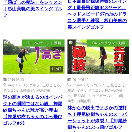
日本最長記録保持者のスイン
「飛ばしの秘訣」をレッスン
グ｜最長飛距離443ヤード、
｜杉山美帆の美スイングゴル
ヘッドスピード67m/sのドラ
フ
コン選手と練習｜杉山美帆の
美スイングゴルフ
ゴルフのラウンド動画
ゴルフのラウンド動画
11:47
13:20
2019.06.13
2019.06.12
ringolf - リンゴルフ
,
三枝こころ
,
ringolf - リンゴルフ
,
三枝こころ
,
ドラコン
,
山崎泰宏
,
押尾紗樹
左足下がり
,
ドラコン
,
林からの脱
出
,
JBEAM（ジェイビーム）
,
山崎
球の高さが決まるのはインパ
泰宏
,
押尾紗樹
クトの瞬間ではない説｜押尾
林からの脱出でまさかの逆打
紗樹ちゃんの球が高い理由
ち！押尾紗樹ちゃんのスーパ
【押尾紗樹ちゃんのぶっ飛び
ーショットが炸裂！【押尾紗
ゴルフ#6】
樹ちゃんのぶっ飛びゴルフ