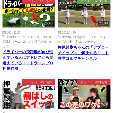
ドライバーの打ち方
アプローチの打ち方
25:48
21:00
2021.12.25
2021.01.30
飛距離アップ
,
アドレス
,
UUUM
中井学
,
押尾紗樹
,
アプローチイ
GOLF-ウーム ゴルフ-
,
押尾紗樹
,
か
ップス
,
中井学ゴルフチャンネル
えで
押尾紗樹ちゃんの「アプロー
ドライバーの飛距離が伸び悩
チイップス」解決する！｜中
んでいる人はアドレスから間
井学ゴルフチャンネル
違えている！｜ドラコンプロ
押尾紗樹
ドライバーの打ち方
ドライバーの打ち方
3:15
7:25