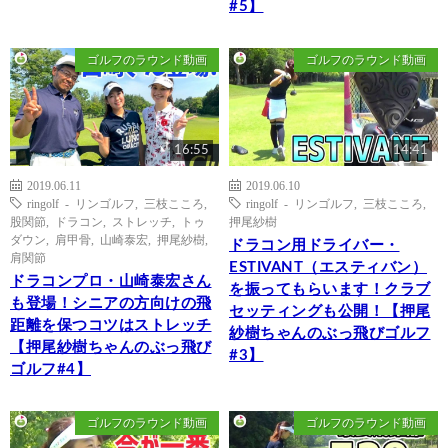
#5】
ゴルフのラウンド動画
ゴルフのラウンド動画
16:55
14:41
2019.06.11
2019.06.10
ringolf - リンゴルフ
,
三枝こころ
,
ringolf - リンゴルフ
,
三枝こころ
,
股関節
,
ドラコン
,
ストレッチ
,
トゥ
押尾紗樹
ダウン
,
肩甲骨
,
山崎泰宏
,
押尾紗樹
,
ドラコン用ドライバー・
肩関節
ESTIVANT（エスティバン）
ドラコンプロ・山崎泰宏さん
を振ってもらいます！クラブ
も登場！シニアの方向けの飛
セッティングも公開！【押尾
距離を保つコツはストレッチ
紗樹ちゃんのぶっ飛びゴルフ
【押尾紗樹ちゃんのぶっ飛び
#3】
ゴルフ#4】
ゴルフのラウンド動画
ゴルフのラウンド動画