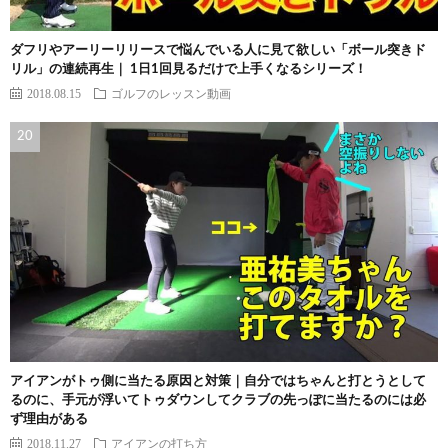
ダフリやアーリーリリースで悩んでいる人に見て欲しい「ボール突きド
リル」の連続再生｜ 1日1回見るだけで上手くなるシリーズ！
2018.08.15
ゴルフのレッスン動画
アイアンがトゥ側に当たる原因と対策｜自分ではちゃんと打とうとして
るのに、手元が浮いてトゥダウンしてクラブの先っぽに当たるのには必
ず理由がある
2018.11.27
アイアンの打ち方