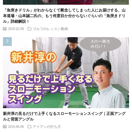
「魚突きドリル」がわからなくて断念してしまった人にお届けする、山
本道場・山本誠二氏の、もう何度目か分からないぐらいの「魚突きドリ
ル」詳細解説！
2018.02.09
ゴルフのレッスン動画
新井淳の見るだけで上手くなるスローモーションスイング｜正面アング
ルと背面アングル
2016.06.06
アイアンの打ち方