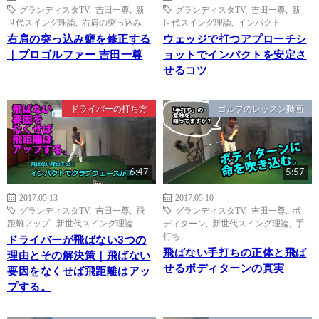
グランディスタTV
,
吉田一尊
,
新
グランディスタTV
,
吉田一尊
,
新
世代スイング理論
,
右肩の突っ込み
世代スイング理論
,
インパクト
右肩の突っ込み癖を修正する
ウェッジで打つアプローチシ
｜プロゴルファー 吉田一尊
ョットでインパクトを安定さ
せるコツ
ドライバーの打ち方
ゴルフのレッスン動画
6:47
5:57
2017.05.13
2017.05.10
グランディスタTV
,
吉田一尊
,
飛
グランディスタTV
,
吉田一尊
,
ボ
距離アップ
,
新世代スイング理論
ディターン
,
新世代スイング理論
,
手
打ち
ドライバーが飛ばない3つの
飛ばない手打ちの正体と飛ば
理由とその解決策｜飛ばない
せるボディターンの真実
要因をなくせば飛距離はアッ
プする。