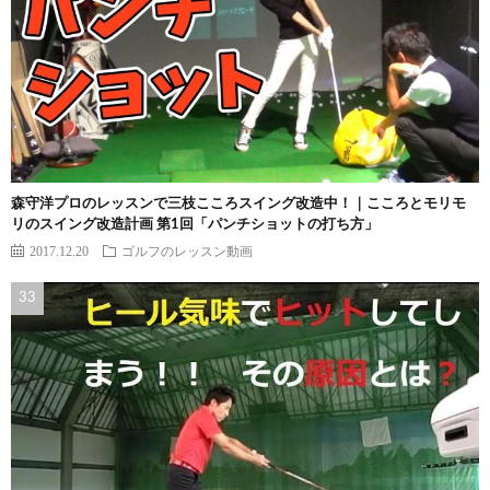
森守洋プロのレッスンで三枝こころスイング改造中！｜こころとモリモ
リのスイング改造計画 第1回「パンチショットの打ち方」
2017.12.20
ゴルフのレッスン動画