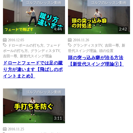
ゴルフのレッスン動画
ゴルフのレッスン動画
4:44
2:42
2016.12.05
2016.11.26
ドローボールの打ち方
,
フェード
グランディスタTV
,
吉田一尊
,
新
ボールの打ち方
,
グランディスタTV
,
世代スイング理論
,
頭の位置
吉田一尊
,
新世代スイング理論
頭の突っ込み癖が治る方法
ドローとフェードでは足の蹴
【新世代スイング理論②】
り方が違います【飛ばしのポ
イントまとめ】
ゴルフのレッスン動画
3:11
2016.11.25