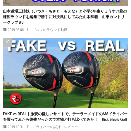
山本道場三姉妹（いつき・ちさと・もえな）と小学6年生りょうすけ君の
練習ラウンドを編集で勝手に対決風にしてみた山本師範｜山東カントリ
ークラブ #3
2019.03.06
ゴルフのラウンド動画
FAKE vs REAL｜激安の怪しいサイトで、テーラーメイドのM6ドライバー
を買ってみたら偽物だったので本物と打ち比べてみた！｜Rick Shiels Golf
2019.10.31
ドライバーの試打・レビュー