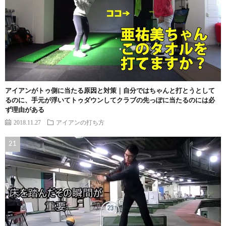
アイアンがトゥ側に当たる原因と対策｜自分ではちゃんと打とうとして
るのに、手元が浮いてトゥダウンしてクラブの先っぽに当たるのには必
ず理由がある
2018.11.27
アイアンの打ち方