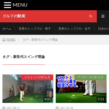
MENU
ゴルフの動画
ホーム
世界のトッププロ・男子
世界のトッププロ・女子
日本の
HOME
タグ：新世代スイング理論
タグ：新世代スイング理論
ドライバーの打ち方
アプローチの打ち方
4:05
2:52
2017.06.12
2017.05.18