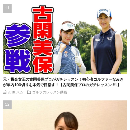
元・賞金女王の古閑美保プロがガチレッスン！初心者ゴルファーなみき
が年内100切りを本気で目指す！【古閑美保プロのガチレッスン #1】
2018.07.27
ゴルフのレッスン動画