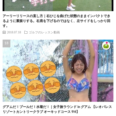
アーリーリリースの直し方｜右ひじを曲げた状態のままインパクトでき
るように素振りする。右肩を下げるのではなく、左サイドをしっかり回
す。
2018.07.18
ゴルフのレッスン動画
グアムだ！プールだ！水着だ！｜女子旅ラウンド in グアム 【レオパレス
リゾートカントリークラブ オーキッドコース 9H】