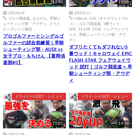
13:45
11:08
2019.04.10
2019.02.12
ゴルフ我流道
,
もちけん
,
早朝シ
Callaway Golf（キャロウェイゴル
ューティング部・アウディ
,
ドライ
フ）
,
ゴルフ我流道
,
5番ウッド
,
ビングレンジ我流
EPIC FLASH STAR フェアウェイウ
ッド
,
早朝シューティング部・アウ
プロゴルファーとシングルゴ
ディ
ルファーの試合前練習｜早朝
ダフリたくてもダフれない5
シューティング部・AUDI vs
番ウッド！キャロウェイ EPIC
女子プロ・もちけん 【富岡倶
FLASH STAR フェアウェイウ
楽部#0】
ッド 試打｜ゴルフ我流道 × 早
朝シューティング部・アウデ
ィ
ドライバーの試打・レビュー
ドライバーの試打・レビュー
11:01
14:38
2019.02.06
2019.02.04