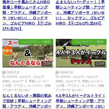
海外コーチ風おじさんHIRO
止まらないバーディー！｜早
登場｜早朝シューティング
朝シューティング部・アウデ
部・アウディ、沖縄アソボー
ィ、沖縄アソボーサ（せいせ
サ（せいせい）、ロックマ
い）、ロックマン、ゴルピア
ン、ゴルピアHIRO 【⑦ゴル
HIRO 【⑥ゴルぴた北6H】
ぴた北7H】
ゴルフのラウンド動画
ゴルフのラウンド動画
12:06
12:04
2019.07.21
2019.07.20
GOLPIA ゴルピア
,
ゴルピア
GOLPIA ゴルピア
,
ゴルピア
HIRO
,
ゴルピア P
,
早朝シューティ
HIRO
,
ゴルピア P
,
早朝シューティ
ング部・アウディ
,
ロックマン
,
沖縄
ング部・アウディ
,
ロックマン
,
沖縄
アソボーサ せいせい
アソボーサ せいせい
なんくるないさ～満面の笑み
4人中3人がイーグルトライ！
で目砂｜早朝シューティング
早朝シューティング部・アウ
部・アウディ、沖縄アソボー
ディ、沖縄アソボーサ（せい