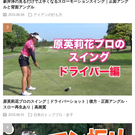
新井淳の見るだけで上手くなるスローモーションスイング｜正面アング
ルと背面アングル
2016.06.06
アイアンの打ち方
原英莉花プロのスイング｜ドライバーショット｜後方・正面アングル・
スロー再生あり｜高画質
2018.06.01
日本のトッププロ・女子