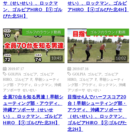
サ（せいせい）、ロックマ
せい）、ロックマン、ゴルピ
ン、ゴルピアHIRO 【⑤ゴル
アHIRO 【④ゴルぴた北4H】
ぴた北5H】
ゴルフのラウンド動画
ゴルフのラウンド動画
10:45
10:02
2019.07.17
2019.07.16
GOLPIA ゴルピア
,
ゴルピア
GOLPIA ゴルピア
,
ゴルピア
HIRO
,
ゴルピア P
,
早朝シューティ
HIRO
,
ゴルピア P
,
早朝シューティ
ング部・アウディ
,
ロックマン
,
沖縄
ング部・アウディ
,
ロックマン
,
沖縄
アソボーサ せいせい
アソボーサ せいせい
全員70台を知る男達！早朝シ
目指せ4人でハーフスコア20
ューティング部・アウディ、
台！早朝シューティング部・
沖縄アソボーサ（せいせ
アウディ、沖縄アソボーサ
い）、ロックマン、ゴルピア
（せいせい）、ロックマン、
HIRO 【③ゴルぴた北3H】
ゴルピアHIRO 【②ゴルぴた
北2H】