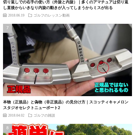
切り返しでの右手の使い方（外旋と内旋）｜多くのアマチュアは切り返
し直後からいきなり内旋の動きが入ってしまうからミスが出る
2018.06.19
ゴルフのレッスン動画
本物（正規品）と偽物（非正規品）の見分け方｜スコッティキャメロン
スタジオセレクトニューポート2
2018.04.02
ゴルフの雑談