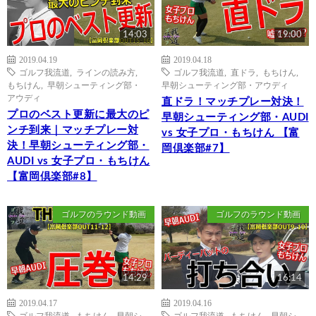
14:03
19:00
2019.04.19
2019.04.18
ゴルフ我流道
,
ラインの読み方
,
ゴルフ我流道
,
直ドラ
,
もちけん
,
もちけん
,
早朝シューティング部・
早朝シューティング部・アウディ
アウディ
直ドラ！マッチプレー対決！
プロのベスト更新に最大のピ
早朝シューティング部・AUDI
ンチ到来｜マッチプレー対
vs 女子プロ・もちけん 【富
決！早朝シューティング部・
岡倶楽部#7】
AUDI vs 女子プロ・もちけん
【富岡倶楽部#8】
ゴルフのラウンド動画
ゴルフのラウンド動画
14:29
16:14
2019.04.17
2019.04.16
ゴルフ我流道
,
もちけん
,
早朝シ
ゴルフ我流道
,
もちけん
,
早朝シ