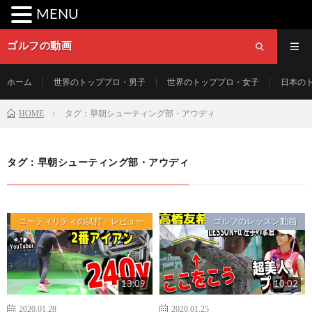
MENU
ゴルフの動画
ホーム
世界のトッププロ・男子
世界のトッププロ・女子
日本の
HOME
タグ：早朝シューティング部・アウディ
タグ：早朝シューティング部・アウディ
ユーティリティの試打・レビュー
ゴルフのレッスン動画
13:09
10:02
2020.01.28
2020.01.25