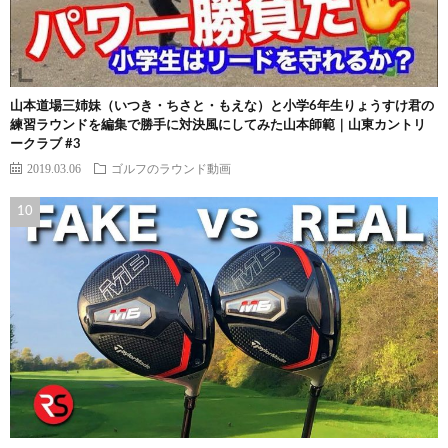
山本道場三姉妹（いつき・ちさと・もえな）と小学6年生りょうすけ君の
練習ラウンドを編集で勝手に対決風にしてみた山本師範｜山東カントリ
ークラブ #3
2019.03.06
ゴルフのラウンド動画