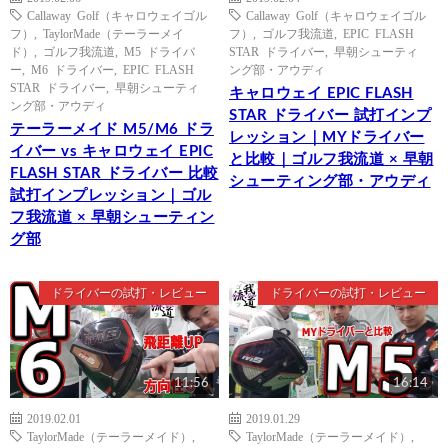
Callaway Golf（キャロウェイゴル
Callaway Golf（キャロウェイゴル
フ）
,
TaylorMade（テーラーメイ
フ）
,
ゴルフ我流道
,
EPIC FLASH
ド）
,
ゴルフ我流道
,
M5 ドライバ
STAR ドライバー
,
早朝シューティ
ー
,
M6 ドライバー
,
EPIC FLASH
ング部・アウディ
STAR ドライバー
,
早朝シューティ
キャロウェイ EPIC FLASH
ング部・アウディ
STAR ドライバー 試打インプ
テーラーメイド M5/M6 ドラ
レッション｜MYドライバー
イバー vs キャロウェイ EPIC
と比較｜ゴルフ我流道 × 早朝
FLASH STAR ドライバー 比較
シューティング部・アウディ
試打インプレッション｜ゴル
フ我流道 × 早朝シューティン
グ部
ドライバーの試打・レビュー
ドライバーの試打・レビュー
11:56
16:14
2019.02.01
2019.01.29
TaylorMade（テーラーメイド）
,
TaylorMade（テーラーメイド）
,