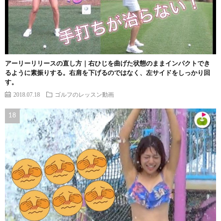
アーリーリリースの直し方｜右ひじを曲げた状態のままインパクトでき
るように素振りする。右肩を下げるのではなく、左サイドをしっかり回
す。
2018.07.18
ゴルフのレッスン動画