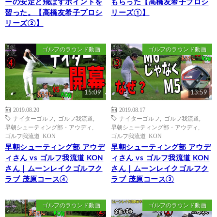
ーの安定と飛ばすポイントを
もらった【高橋友希子プロシ
習った。【高橋友希子プロシ
リーズ①】
リーズ②】
ゴルフのラウンド動画
ゴルフのラウンド動画
15:09
13:59
2019.08.20
2019.08.17
ナイターゴルフ
,
ゴルフ我流道
,
ナイターゴルフ
,
ゴルフ我流道
,
早朝シューティング部・アウディ
,
早朝シューティング部・アウディ
,
ゴルフ我流道 KON
ゴルフ我流道 KON
早朝シューティング部 アウデ
早朝シューティング部 アウデ
ィさん vs ゴルフ我流道 KON
ィさん vs ゴルフ我流道 KON
さん｜ムーンレイクゴルフク
さん｜ムーンレイクゴルフク
ラブ 茂原コース④
ラブ 茂原コース③
ゴルフのラウンド動画
ゴルフのラウンド動画