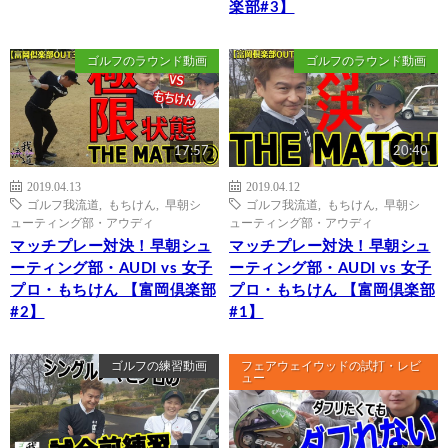
楽部#3】
ゴルフのラウンド動画
ゴルフのラウンド動画
17:57
20:40
2019.04.13
2019.04.12
ゴルフ我流道
,
もちけん
,
早朝シ
ゴルフ我流道
,
もちけん
,
早朝シ
ューティング部・アウディ
ューティング部・アウディ
マッチプレー対決！早朝シュ
マッチプレー対決！早朝シュ
ーティング部・AUDI vs 女子
ーティング部・AUDI vs 女子
プロ・もちけん 【富岡倶楽部
プロ・もちけん 【富岡倶楽部
#2】
#1】
ゴルフの練習動画
フェアウェイウッドの試打・レビ
ュー