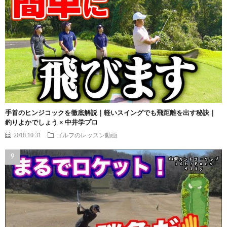
手首のヒンジコックを徹底解説｜軽いスイングでも飛距離を出す秘訣｜
釣りよかでしょう × 中井学プロ
2018.10.31
ゴルフのレッスン動画