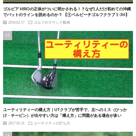
ゴルピア HIROの正体がついに明かされる！？なぜ1人だけ初めての沖縄
でパットのラインを読めるのか？ 【④ベルビーチゴルフクラブ 1-3H】
2018.02.17
ゴルフのラウンド動画
ユーティリティーの構え方｜UTクラブが苦手で、左へのミス（ひっか
け・チーピン）が出やすい方は「構え方」に問題がある場合が多い
2017.05.31
ユーテリティの打ち方