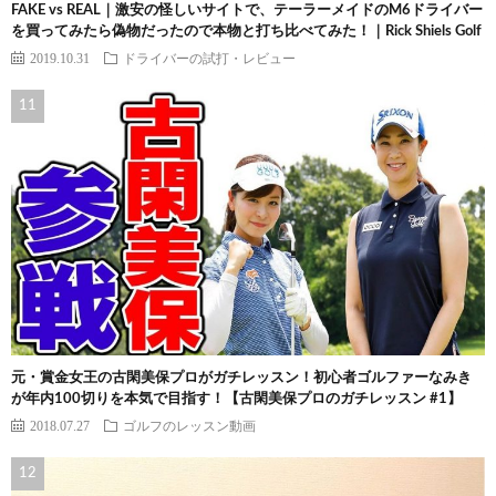
FAKE vs REAL｜激安の怪しいサイトで、テーラーメイドのM6ドライバー
を買ってみたら偽物だったので本物と打ち比べてみた！｜Rick Shiels Golf
2019.10.31
ドライバーの試打・レビュー
元・賞金女王の古閑美保プロがガチレッスン！初心者ゴルファーなみき
が年内100切りを本気で目指す！【古閑美保プロのガチレッスン #1】
2018.07.27
ゴルフのレッスン動画