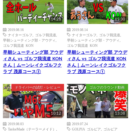
14:28
15:30
2019.08.16
2019.08.14
ナイターゴルフ
,
ゴルフ我流道
,
ナイターゴルフ
,
ゴルフ我流道
,
早朝シューティング部・アウディ
,
早朝シューティング部・アウディ
,
ゴルフ我流道 KON
ゴルフ我流道 KON
早朝シューティング部 アウデ
早朝シューティング部 アウデ
ィさん vs ゴルフ我流道 KON
ィさん vs ゴルフ我流道 KON
さん｜ムーンレイクゴルフク
さん｜ムーンレイクゴルフク
ラブ 茂原コース②
ラブ 茂原コース①
ドライバーの試打・レビュー
ゴルフのラウンド動画
10:12
13:38
2019.08.03
2019.07.24
TaylorMade（テーラーメイド）
,
GOLPIA ゴルピア
,
ゴルピア