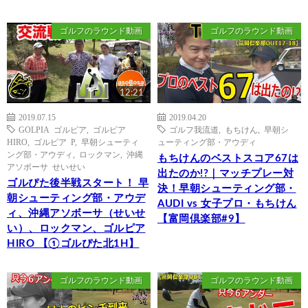
ゴルフのラウンド動画
ゴルフのラウンド動画
12:21
2019.07.15
2019.04.20
GOLPIA ゴルピア
,
ゴルピア
ゴルフ我流道
,
もちけん
,
早朝シ
HIRO
,
ゴルピア P
,
早朝シューティ
ューティング部・アウディ
ング部・アウディ
,
ロックマン
,
沖縄
もちけんのベストスコア67は
アソボーサ せいせい
出たのか!?｜マッチプレー対
ゴルぴた後半戦スタート！ 早
決！早朝シューティング部・
朝シューティング部・アウデ
AUDI vs 女子プロ・もちけん
ィ、沖縄アソボーサ（せいせ
【富岡倶楽部#9】
い）、ロックマン、ゴルピア
HIRO 【①ゴルぴた北1H】
ゴルフのラウンド動画
ゴルフのラウンド動画