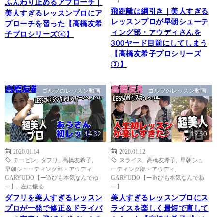
ふんわり止めるアプローチ｜
飛距離は綱引き｜美人すぎる
美人すぎるレッスンプロにア
レッスンプロが早朝シューテ
プローチを習った【高橋友希
ィング部・アウディさんを
子プロシリーズ④】
300ヤード目前にしてしまう
【高橋友希子プロシリーズ
③】
ゴルフのレッスン動画
ゴルフのレッスン動画
14:32
19:50
2020.01.14
2020.01.12
チーピン
,
ダフリ
,
高橋友希子
,
スライス
,
高橋友希子
,
早朝シュ
早朝シューティング部・アウディ
,
ーティング部・アウディ
,
GARYUDO【ー遊びも本気なんでね
GARYUDO【ー遊びも本気なんでね
ー】
,
左に振る
ー】
ダフリを美人すぎるレッスン
美人すぎるレッスンプロにス
プロが一発で修正＆ドライバ
ライスを楽しく最短で直して