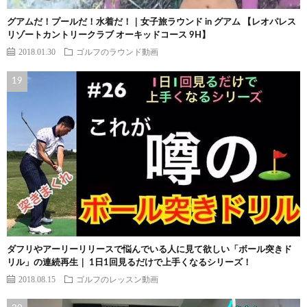
グアムだ！プールだ！水着だ！｜女子旅ラウンド in グアム 【レオパレス
リゾートカントリークラブ オーキッドコース 9H】
2018.01.30
ゴルフのラウンド動画
ダフリやアーリーリリースで悩んでいる人に見て欲しい「ボール突きド
リル」の連続再生｜ 1日1回見るだけで上手くなるシリーズ！
2018.08.15
ゴルフのレッスン動画