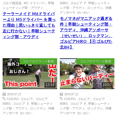
ゴルフ我流道
,
M5 ドライバー
,
早朝
HIRO
,
ゴルピア P
,
早朝シューティ
シューティング部・アウディ
ング部・アウディ
,
ロックマン
,
沖縄
アソボーサ せいせい
テーラーメイド M6ドライバ
モノマネがマニアック過ぎる
ーより M5ドライバー を買っ
件｜早朝シューティング部・
た理由｜思いっきり返しても
アウディ、沖縄アソボーサ
左に行かない｜早朝シューテ
（せいせい）、ロックマン、
ィング部・アウディ
ゴルピアHIRO 【⑧ゴルぴた
北8H】
ゴルフのラウンド動画
ゴルフのラウンド動画
13:19
10:07
2019.07.23
2019.07.22
GOLPIA ゴルピア
,
ゴルピア
GOLPIA ゴルピア
,
ゴルピア
HIRO
,
ゴルピア P
,
早朝シューティ
HIRO
,
ゴルピア P
,
早朝シューティ
ング部・アウディ
,
ロックマン
,
沖縄
ング部・アウディ
,
ロックマン
,
沖縄
アソボーサ せいせい
アソボーサ せいせい