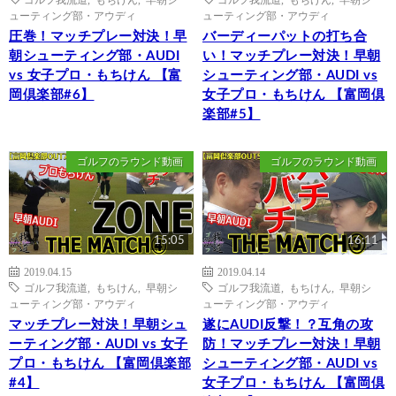
ューティング部・アウディ
ューティング部・アウディ
圧巻！マッチプレー対決！早
バーディーパットの打ち合
朝シューティング部・AUDI
い！マッチプレー対決！早朝
vs 女子プロ・もちけん 【富
シューティング部・AUDI vs
岡倶楽部#6】
女子プロ・もちけん 【富岡倶
楽部#5】
ゴルフのラウンド動画
ゴルフのラウンド動画
15:05
16:11
2019.04.15
2019.04.14
ゴルフ我流道
,
もちけん
,
早朝シ
ゴルフ我流道
,
もちけん
,
早朝シ
ューティング部・アウディ
ューティング部・アウディ
マッチプレー対決！早朝シュ
遂にAUDI反撃！？互角の攻
ーティング部・AUDI vs 女子
防！マッチプレー対決！早朝
プロ・もちけん 【富岡倶楽部
シューティング部・AUDI vs
#4】
女子プロ・もちけん 【富岡倶