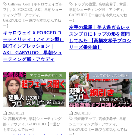
Callaway Golf（キャロウェイゴル
トップの位置
,
高橋友希子
,
掌屈
,
フ）
,
X FORGED
,
AKI
,
早朝シュー
早朝シューティング部・アウディ
,
ティング部・アウディ
,
GARYUDO【ー遊びも本気なんでね
GARYUDO【ー遊びも本気なんでね
ー】
ー】
左手の掌屈｜美人過ぎるレッ
キャロウェイ X FORGED ユ
スンプロにトップの形を質問
ーティリティ（アイアン型）
してみた 【高橋友希子プロシ
試打インプレッション｜
リーズ番外編】
AKI、GARYUDO、早朝シュ
ーティング部・アウディ
アプローチの打ち方
ゴルフのレッスン動画
16:23
20:21
2020.01.21
2020.01.18
高橋友希子
,
早朝シューティング
飛距離アップ
,
高橋友希子
,
早朝
部・アウディ
,
GARYUDO【ー遊び
シューティング部・アウディ
,
も本気なんでねー】
GARYUDO【ー遊びも本気なんでね
ー】