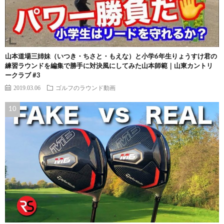
山本道場三姉妹（いつき・ちさと・もえな）と小学6年生りょうすけ君の
練習ラウンドを編集で勝手に対決風にしてみた山本師範｜山東カントリ
ークラブ #3
2019.03.06
ゴルフのラウンド動画