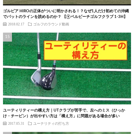
ゴルピア HIROの正体がついに明かされる！？なぜ1人だけ初めての沖縄
でパットのラインを読めるのか？ 【④ベルビーチゴルフクラブ 1-3H】
2018.02.17
ゴルフのラウンド動画
ユーティリティーの構え方｜UTクラブが苦手で、左へのミス（ひっか
け・チーピン）が出やすい方は「構え方」に問題がある場合が多い
2017.05.31
ユーテリティの打ち方