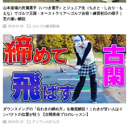
山本道場の所属選手（いつき選手）とジュニア生（ちさと・しおり・も
えな）でゴルフ王国・オーストラリアへゴルフ合宿！練習初日の様子｜
芝の違い解説
2018.01.18
ゴルフの練習動画
ダウンスイングの「右わきの締め方」を徹底解説！｜わきが甘い人はイ
ンパクトの位置が狂う 【古閑美保プロのレッスン】
2019.01.25
アイアンの打ち方