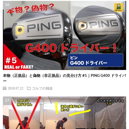
本物（正規品）と偽物（非正規品）の見分け方 #5｜PING G400 ドライバ
ー
2018.07.22
ゴルフの雑談