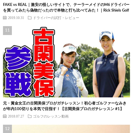
FAKE vs REAL｜激安の怪しいサイトで、テーラーメイドのM6ドライバー
を買ってみたら偽物だったので本物と打ち比べてみた！｜Rick Shiels Golf
2019.10.31
ドライバーの試打・レビュー
元・賞金女王の古閑美保プロがガチレッスン！初心者ゴルファーなみき
が年内100切りを本気で目指す！【古閑美保プロのガチレッスン #1】
2018.07.27
ゴルフのレッスン動画