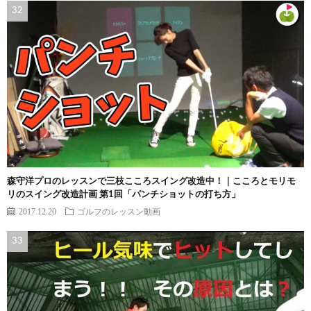
森守洋プロのレッスンで三枝こころスイング改造中！｜こころとモリモ
リのスイング改造計画 第1回「パンチショットの打ち方」
2017.12.20
ゴルフのレッスン動画