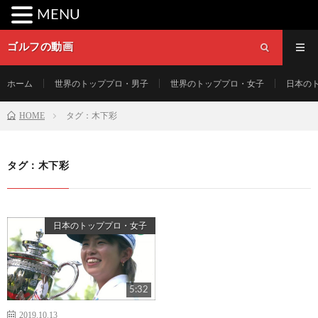
MENU
ゴルフの動画
ホーム
世界のトッププロ・男子
世界のトッププロ・女子
日本の
HOME
タグ：木下彩
タグ：木下彩
日本のトッププロ・女子
5:32
2019.10.13