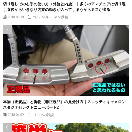
切り返しでの右手の使い方（外旋と内旋）｜多くのアマチュアは切り返
し直後からいきなり内旋の動きが入ってしまうからミスが出る
2018.06.19
ゴルフのレッスン動画
本物（正規品）と偽物（非正規品）の見分け方｜スコッティキャメロン
スタジオセレクトニューポート2
2018.04.02
ゴルフの雑談