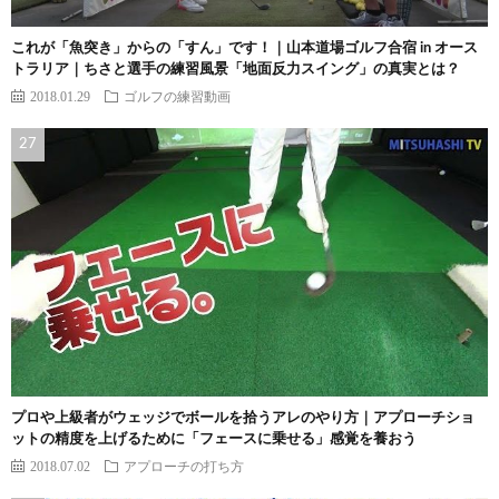
これが「魚突き」からの「すん」です！｜山本道場ゴルフ合宿 in オース
トラリア｜ちさと選手の練習風景「地面反力スイング」の真実とは？
2018.01.29
ゴルフの練習動画
プロや上級者がウェッジでボールを拾うアレのやり方｜アプローチショ
ットの精度を上げるために「フェースに乗せる」感覚を養おう
2018.07.02
アプローチの打ち方