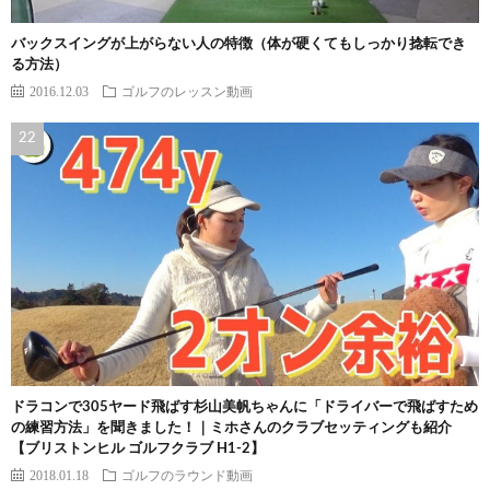
バックスイングが上がらない人の特徴（体が硬くてもしっかり捻転でき
る方法）
2016.12.03
ゴルフのレッスン動画
ドラコンで305ヤード飛ばす杉山美帆ちゃんに「ドライバーで飛ばすため
の練習方法」を聞きました！｜ミホさんのクラブセッティングも紹介
【ブリストンヒル ゴルフクラブ H1-2】
2018.01.18
ゴルフのラウンド動画