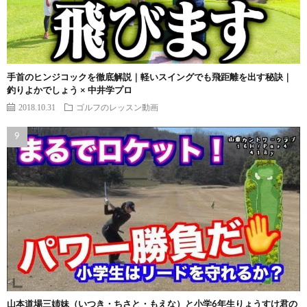
手首のヒンジコックを徹底解説｜軽いスイングでも飛距離を出す秘訣｜
釣りよかでしょう × 中井学プロ
2018.10.31
ゴルフのレッスン動画
山本道場三姉妹（いつき・ちさと・もえな）と小学6年生りょうすけ君の