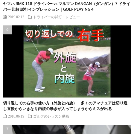
ヤマハ RMX 118 ドライバー vs マルマン DANGAN（ダンガン）7 ドライ
バー 比較 試打インプレッション｜GOLF PLAYING 4
2019.02.13
ドライバーの試打・レビュー
切り返しでの右手の使い方（外旋と内旋）｜多くのアマチュアは切り返
し直後からいきなり内旋の動きが入ってしまうからミスが出る
2018.06.19
ゴルフのレッスン動画