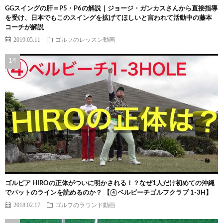
GGスイングの肝＝P5・P6の解説｜ジョージ・ガンカスさんから直接指導
を受け、日本でもこのスイングを拡げてほしいと言われて活動中の藤本
コーチが解説
2019.05.11
ゴルフのレッスン動画
ゴルピア HIROの正体がついに明かされる！？なぜ1人だけ初めての沖縄
でパットのラインを読めるのか？ 【④ベルビーチゴルフクラブ 1-3H】
2018.02.17
ゴルフのラウンド動画