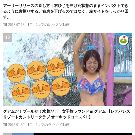
アーリーリリースの直し方｜右ひじを曲げた状態のままインパクトでき
るように素振りする。右肩を下げるのではなく、左サイドをしっかり回
す。
2018.07.18
ゴルフのレッスン動画
グアムだ！プールだ！水着だ！｜女子旅ラウンド in グアム 【レオパレス
リゾートカントリークラブ オーキッドコース 9H】
2018.01.30
ゴルフのラウンド動画