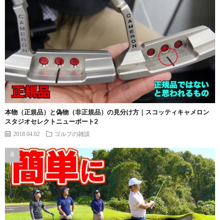
本物（正規品）と偽物（非正規品）の見分け方｜スコッティキャメロン
スタジオセレクトニューポート2
2018.04.02
ゴルフの雑談