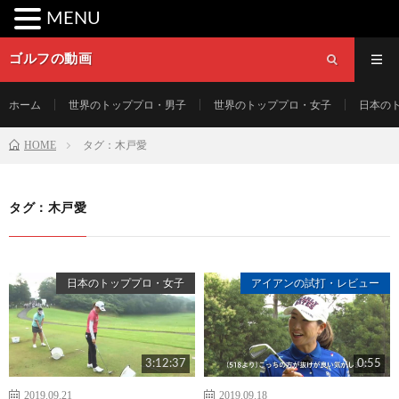
MENU
ゴルフの動画
ホーム
世界のトッププロ・男子
世界のトッププロ・女子
日本の
HOME
タグ：木戸愛
タグ：木戸愛
日本のトッププロ・女子
アイアンの試打・レビュー
3:12:37
0:55
2019.09.21
2019.09.18