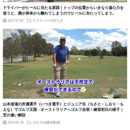
ドライバーがヒールに当たる原因｜トップの位置からいきなり遠心力を
使うと、腕が身体から離れてしまうのでヒールに当たってしまう。
2017.07.02
ドライバーの打ち方
山本道場の所属選手（いつき選手）とジュニア生（ちさと・しおり・も
えな）でゴルフ王国・オーストラリアへゴルフ合宿！練習初日の様子｜
芝の違い解説
2018.01.18
ゴルフの練習動画