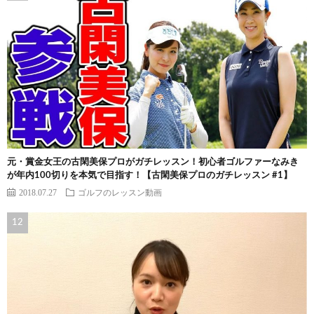
元・賞金女王の古閑美保プロがガチレッスン！初心者ゴルファーなみき
が年内100切りを本気で目指す！【古閑美保プロのガチレッスン #1】
2018.07.27
ゴルフのレッスン動画