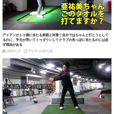
アイアンがトゥ側に当たる原因と対策｜自分ではちゃんと打とうとして
るのに、手元が浮いてトゥダウンしてクラブの先っぽに当たるのには必
ず理由がある
2018.11.27
アイアンの打ち方