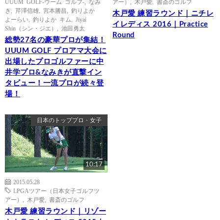
UUUM GOLF-ウーム ゴルフ-
,
なみ
アー）
,
木戸愛
,
書斎のゴルフ
き
,
芹澤信雄
,
宮本勝昌
,
釣りよか
木戸愛 練習ラウンド｜ニチレ
よーらい
,
釣りよか キム
,
Jiyai
イレディス 2016｜Practice
Shin（シン・ジエ）
,
池田勇太
Round
総勢27名の豪華プロが集結！
UUUM GOLF プロアマ大会に
出場したプロゴルファーに中
井学プロ&なみきが直撃イン
タビュー！一流プロが続々登
場！
日本のトッププロ・女子
10:17
2015.05.28
LPGAツアー（日本女子ゴルフツ
アー）
,
木戸愛
,
書斎のゴルフ
木戸愛 練習ラウンド｜リゾー