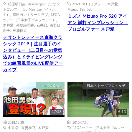
柏原明日架
,
descentegolf（デサン
MIZUNO（ミズノ）
,
木戸愛
,
トゴルフ）
,
Bo-Mee Lee（イ・ボ
Mizuno Pro 520
ミ）
,
黒田カントリークラブ
,
LPGA
ミズノ Mizuno Pro 520 アイ
ツアー（日本女子ゴルフツアー）
,
アン 試打インプレッション｜
木戸愛
,
菊地絵理香
,
石井忍
,
渋野日
プロゴルファー 木戸愛
向子
,
三浦桃香
デサントレディース東海クラ
シック 2019｜注目選手のイ
ンタビュー（二日目への意気
込み）とドライビングレンジ
での練習風景のLIVE配信アー
カイブ
ゴルフの雑談
日本のトッププロ・女子
27:33
5:13
2018.12.30
2016.07.15
中井学
,
香妻琴乃
,
木戸愛
,
LPGAツアー（日本女子ゴルフツ