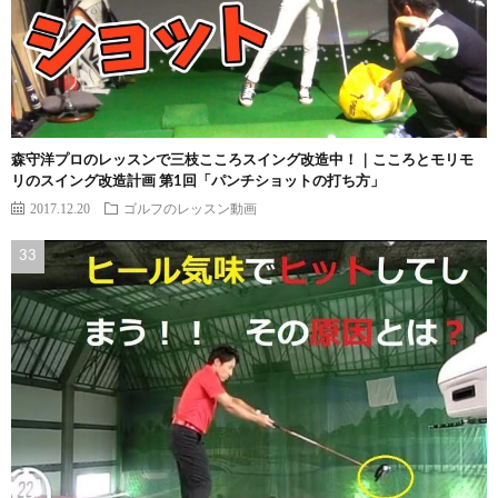
森守洋プロのレッスンで三枝こころスイング改造中！｜こころとモリモ
リのスイング改造計画 第1回「パンチショットの打ち方」
2017.12.20
ゴルフのレッスン動画