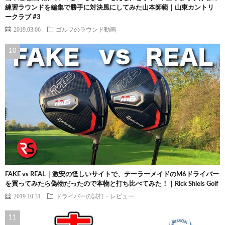
練習ラウンドを編集で勝手に対決風にしてみた山本師範｜山東カントリ
ークラブ #3
2019.03.06
ゴルフのラウンド動画
FAKE vs REAL｜激安の怪しいサイトで、テーラーメイドのM6ドライバー
を買ってみたら偽物だったので本物と打ち比べてみた！｜Rick Shiels Golf
2019.10.31
ドライバーの試打・レビュー