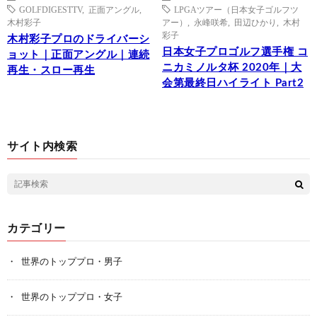
GOLFDIGESTTV
,
正面アングル
,
LPGAツアー（日本女子ゴルフツ
木村彩子
アー）
,
永峰咲希
,
田辺ひかり
,
木村
彩子
木村彩子プロのドライバーシ
日本女子プロゴルフ選手権 コ
ョット｜正面アングル｜連続
ニカミノルタ杯 2020年｜大
再生・スロー再生
会第最終日ハイライト Part2
サイト内検索
カテゴリー
世界のトッププロ・男子
世界のトッププロ・女子