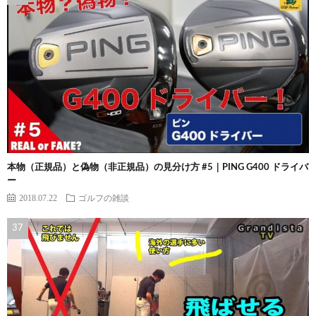
本物（正規品）と偽物（非正規品）の見分け方 #5｜PING G400 ドライバ
ー
2018.07.22
ゴルフの雑談