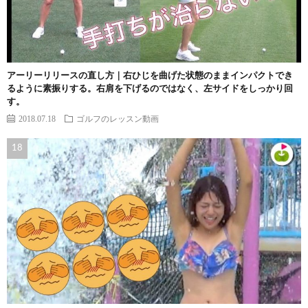
アーリーリリースの直し方｜右ひじを曲げた状態のままインパクトでき
るように素振りする。右肩を下げるのではなく、左サイドをしっかり回
す。
2018.07.18
ゴルフのレッスン動画