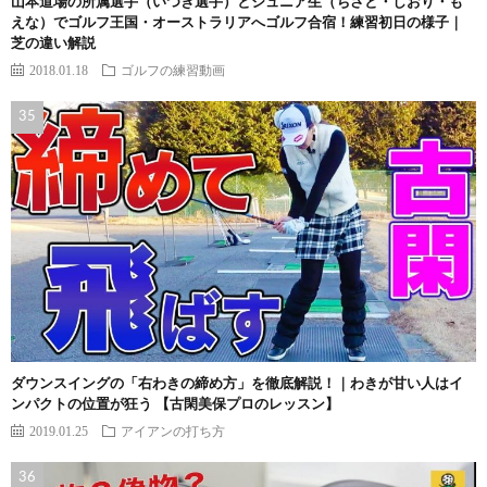
山本道場の所属選手（いつき選手）とジュニア生（ちさと・しおり・も
えな）でゴルフ王国・オーストラリアへゴルフ合宿！練習初日の様子｜
芝の違い解説
2018.01.18
ゴルフの練習動画
ダウンスイングの「右わきの締め方」を徹底解説！｜わきが甘い人はイ
ンパクトの位置が狂う 【古閑美保プロのレッスン】
2019.01.25
アイアンの打ち方