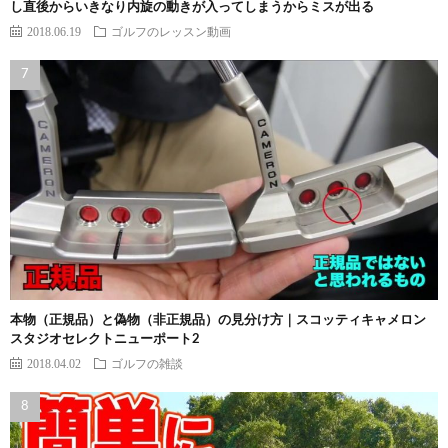
し直後からいきなり内旋の動きが入ってしまうからミスが出る
2018.06.19
ゴルフのレッスン動画
本物（正規品）と偽物（非正規品）の見分け方｜スコッティキャメロン
スタジオセレクトニューポート2
2018.04.02
ゴルフの雑談