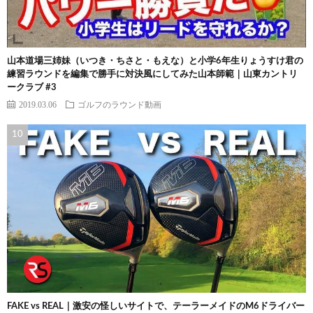
山本道場三姉妹（いつき・ちさと・もえな）と小学6年生りょうすけ君の
練習ラウンドを編集で勝手に対決風にしてみた山本師範｜山東カントリ
ークラブ #3
2019.03.06
ゴルフのラウンド動画
FAKE vs REAL｜激安の怪しいサイトで、テーラーメイドのM6ドライバー