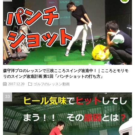
森守洋プロのレッスンで三枝こころスイング改造中！｜こころとモリモ
リのスイング改造計画 第1回「パンチショットの打ち方」
2017.12.20
ゴルフのレッスン動画