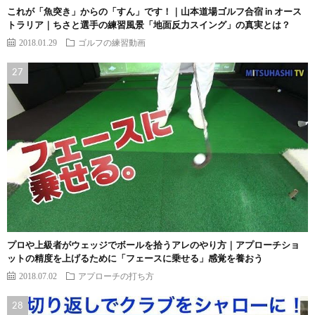
これが「魚突き」からの「すん」です！｜山本道場ゴルフ合宿 in オース
トラリア｜ちさと選手の練習風景「地面反力スイング」の真実とは？
2018.01.29
ゴルフの練習動画
プロや上級者がウェッジでボールを拾うアレのやり方｜アプローチショ
ットの精度を上げるために「フェースに乗せる」感覚を養おう
2018.07.02
アプローチの打ち方