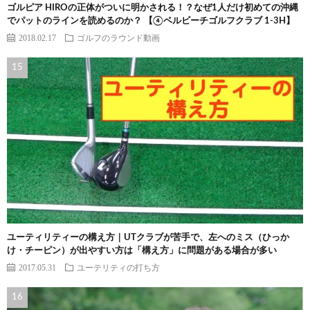
ゴルピア HIROの正体がついに明かされる！？なぜ1人だけ初めての沖縄
でパットのラインを読めるのか？ 【④ベルビーチゴルフクラブ 1-3H】
2018.02.17
ゴルフのラウンド動画
ユーティリティーの構え方｜UTクラブが苦手で、左へのミス（ひっか
け・チーピン）が出やすい方は「構え方」に問題がある場合が多い
2017.05.31
ユーテリティの打ち方