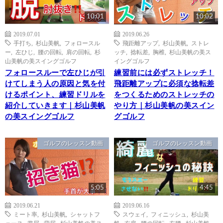
10:01
10:02
2019.07.01
2019.06.26
手打ち
,
杉山美帆
,
フォロースル
飛距離アップ
,
杉山美帆
,
ストレ
ー
,
左ひじ
,
腰の回転
,
肩の回転
,
杉
ッチ
,
捻転差
,
胸椎
,
杉山美帆の美ス
山美帆の美スイングゴルフ
イングゴルフ
フォロースルーで左ひじが引
練習前には必ずストレッチ！
けてしまう人の原因と気を付
飛距離アップに必須な捻転差
けるポイント、練習ドリルを
をつくるためのストレッチの
紹介していきます｜杉山美帆
やり方｜杉山美帆の美スイン
の美スイングゴルフ
グゴルフ
ゴルフのレッスン動画
ゴルフのレッスン動画
5:05
4:45
2019.06.21
2019.06.16
ミート率
,
杉山美帆
,
シャットフ
スウェイ
,
フィニッシュ
,
杉山美