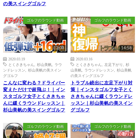
の美スイングゴルフ
ゴルフのラウンド動画
ゴルフのラウンド動画
12:03
14:58
2020.03.19
2020.03.16
とくさきちゃん
,
杉山美帆
,
ラウ
とくさきちゃん
,
左足下がり
,
杉
ンドレッスン
,
杉山美帆の美スイン
山美帆
,
ラウンドレッスン
,
杉山美帆
グゴルフ
の美スイングゴルフ
こんなに変わる？ドライバー
トラブル続出に左足下がり対
変えただけで超飛ぶ！｜イン
策｜インスタゴルフ女子とく
スタゴルフ女子とくさきちゃ
さきちゃんに緩くラウンドレ
んに緩くラウンドレッスン｜
ッスン｜杉山美帆の美スイン
杉山美帆の美スイングゴルフ
グゴルフ
ゴルフのラウンド動画
ゴルフのラウンド動画