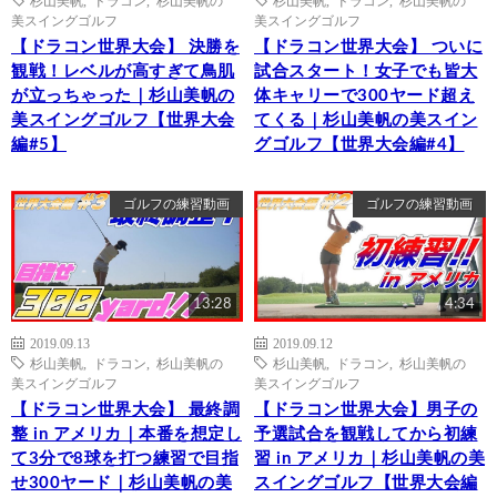
杉山美帆
,
ドラコン
,
杉山美帆の
杉山美帆
,
ドラコン
,
杉山美帆の
美スイングゴルフ
美スイングゴルフ
【ドラコン世界大会】 決勝を
【ドラコン世界大会】 ついに
観戦！レベルが高すぎて鳥肌
試合スタート！女子でも皆大
が立っちゃった｜杉山美帆の
体キャリーで300ヤード超え
美スイングゴルフ【世界大会
てくる｜杉山美帆の美スイン
編#5】
グゴルフ【世界大会編#4】
ゴルフの練習動画
ゴルフの練習動画
13:28
4:34
2019.09.13
2019.09.12
杉山美帆
,
ドラコン
,
杉山美帆の
杉山美帆
,
ドラコン
,
杉山美帆の
美スイングゴルフ
美スイングゴルフ
【ドラコン世界大会】 最終調
【ドラコン世界大会】男子の
整 in アメリカ｜本番を想定し
予選試合を観戦してから初練
て3分で8球を打つ練習で目指
習 in アメリカ｜杉山美帆の美
せ300ヤード｜杉山美帆の美
スイングゴルフ【世界大会編