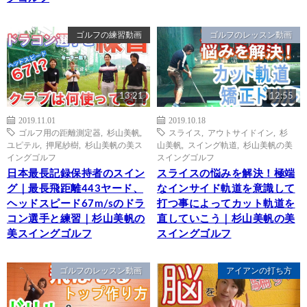
ゴルフの練習動画
ゴルフのレッスン動画
13:21
12:55
2019.11.01
2019.10.18
ゴルフ用の距離測定器
,
杉山美帆
,
スライス
,
アウトサイドイン
,
杉
ユピテル
,
押尾紗樹
,
杉山美帆の美ス
山美帆
,
スイング軌道
,
杉山美帆の美
イングゴルフ
スイングゴルフ
日本最長記録保持者のスイン
スライスの悩みを解決！極端
グ｜最長飛距離443ヤード、
なインサイド軌道を意識して
ヘッドスピード67m/sのドラ
打つ事によってカット軌道を
コン選手と練習｜杉山美帆の
直していこう｜杉山美帆の美
美スイングゴルフ
スイングゴルフ
ゴルフのレッスン動画
アイアンの打ち方