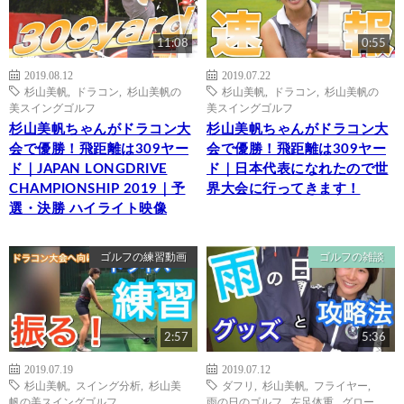
11:08
0:55
2019.08.12
2019.07.22
杉山美帆
,
ドラコン
,
杉山美帆の
杉山美帆
,
ドラコン
,
杉山美帆の
美スイングゴルフ
美スイングゴルフ
杉山美帆ちゃんがドラコン大
杉山美帆ちゃんがドラコン大
会で優勝！飛距離は309ヤー
会で優勝！飛距離は309ヤー
ド｜JAPAN LONGDRIVE
ド｜日本代表になれたので世
CHAMPIONSHIP 2019｜予
界大会に行ってきます！
選・決勝 ハイライト映像
ゴルフの練習動画
ゴルフの雑談
2:57
5:36
2019.07.19
2019.07.12
杉山美帆
,
スイング分析
,
杉山美
ダフリ
,
杉山美帆
,
フライヤー
,
帆の美スイングゴルフ
雨の日のゴルフ
,
左足体重
,
グロー