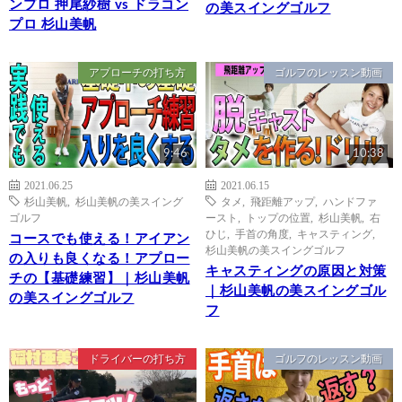
ンプロ 押尾紗樹 vs ドラコン
の美スイングゴルフ
プロ 杉山美帆
アプローチの打ち方
ゴルフのレッスン動画
9:46
10:38
2021.06.25
2021.06.15
杉山美帆
,
杉山美帆の美スイング
タメ
,
飛距離アップ
,
ハンドファ
ゴルフ
ースト
,
トップの位置
,
杉山美帆
,
右
ひじ
,
手首の角度
,
キャスティング
,
コースでも使える！アイアン
杉山美帆の美スイングゴルフ
の入りも良くなる！アプロー
キャスティングの原因と対策
チの【基礎練習】｜杉山美帆
｜杉山美帆の美スイングゴル
の美スイングゴルフ
フ
ドライバーの打ち方
ゴルフのレッスン動画