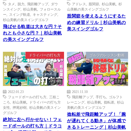
タメ
,
脱力
,
飛距離アップ
,
ダウ
アドレス
,
股関節
,
杉山美帆
,
杉
ンスイング
,
杉山美帆
,
フォロースル
山美帆の美スイングゴルフ
ー
,
スイング軌道
,
キャスティング
,
股関節を使えるようにするた
杉山美帆の美スイングゴルフ
めの練習ドリル｜杉山美帆の
飛ばせる軌道は大きな円？そ
美スイングゴルフ
れとも小さな円？｜杉山美帆
の美スイングゴルフ
ドライバーの打ち方
ゴルフのレッスン動画
23:40
13:14
2022.01.23
2021.11.10
フェードボールの打ち方
,
三枝こ
飛距離アップ
,
手打ち
,
ゴルフト
ころ
,
杉山美帆
,
ドライバーの打ち方
レーニング
,
杉山美帆
,
捻転差
,
杉山
女性
,
押尾紗樹
,
杉山美帆の美スイン
美帆の美スイングゴルフ
グゴルフ
捻転差で飛距離アップ！「腕
絶対に左へ行かせない！フェ
が遅れてくる動き」が体感で
ードボールの打ち方｜ドラコ
きるトレーニング｜杉山美帆