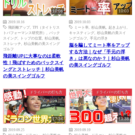
10:06
10:03
2019.10.16
2019.10.03
飛距離アップ
,
TPI（タイトリス
ミート率
,
杉山美帆
,
起き上がり
,
トパフォーマンス研究所）
,
バック
キャスティング
,
杉山美帆の美スイ
スイング
,
トップの位置
,
杉山美帆
,
ングゴルフ
,
手元の浮き
ストレッチ
,
杉山美帆の美スイング
脳を騙してミート率をアップ
ゴルフ
する方法｜なぜ「手元の浮
飛距離UPに大事なのは柔軟
き」は悪なのか？｜杉山美帆
性！飛ばすためのバックスイ
の美スイングゴルフ
ングとストレッチ｜杉山美帆
の美スイングゴルフ
ドライバーの打ち方
ドライバーの打ち方
17:34
13:38
2019.09.25
2019.09.19