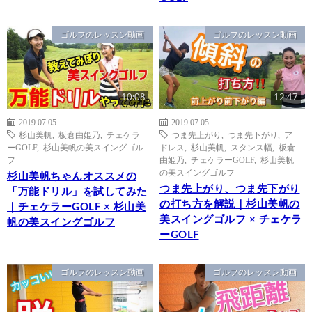
ゴルフのレッスン動画
ゴルフのレッスン動画
10:08
12:47
2019.07.05
2019.07.05
杉山美帆
,
板倉由姫乃
,
チェケラ
つま先上がり
,
つま先下がり
,
ア
ーGOLF
,
杉山美帆の美スイングゴル
ドレス
,
杉山美帆
,
スタンス幅
,
板倉
フ
由姫乃
,
チェケラーGOLF
,
杉山美帆
の美スイングゴルフ
杉山美帆ちゃんオススメの
つま先上がり、つま先下がり
「万能ドリル」を試してみた
の打ち方を解説｜杉山美帆の
｜チェケラーGOLF × 杉山美
美スイングゴルフ × チェケラ
帆の美スイングゴルフ
ーGOLF
ゴルフのレッスン動画
ゴルフのレッスン動画