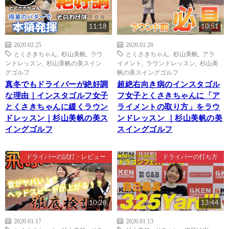
11:18
10:51
2020.02.25
2020.01.26
とくさきちゃん
,
杉山美帆
,
ラウ
とくさきちゃん
,
杉山美帆
,
アラ
ンドレッスン
,
杉山美帆の美スイン
イメント
,
ラウンドレッスン
,
杉山美
グゴルフ
帆の美スイングゴルフ
真冬でもドライバーが絶好調
超絶右向き病のインスタゴル
な理由｜インスタゴルフ女子
フ女子とくさきちゃんに「ア
とくさきちゃんに緩くラウン
ライメントの取り方」をラウ
ドレッスン｜杉山美帆の美ス
ンドレッスン ｜杉山美帆の美
イングゴルフ
スイングゴルフ
ドライバーの試打・レビュー
ドライバーの打ち方
10:28
13:44
2020.01.17
2020.01.13