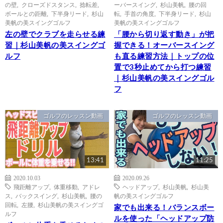
の壁
,
クローズドスタンス
,
捻転差
,
ーバースイング
,
杉山美帆
,
腰の回
ボールとの距離
,
下半身リード
,
杉山
転
,
手首の角度
,
下半身リード
,
杉山
美帆の美スイングゴルフ
美帆の美スイングゴルフ
左の壁でクラブを走らせる練
「腰から切り返す動き」が把
習｜杉山美帆の美スイングゴ
握できる！オーバースイング
ルフ
も直る練習方法｜トップの位
置で3秒止めてから打つ練習
｜杉山美帆の美スイングゴル
フ
ゴルフのレッスン動画
ゴルフのレッスン動画
13:41
11:25
2020.10.03
2020.09.26
飛距離アップ
,
体重移動
,
アドレ
ヘッドアップ
,
杉山美帆
,
杉山美
ス
,
バックスイング
,
杉山美帆
,
腰の
帆の美スイングゴルフ
回転
,
左腰
,
杉山美帆の美スイングゴ
家でも出来る！バランスボー
ルフ
ルを使った「ヘッドアップ防