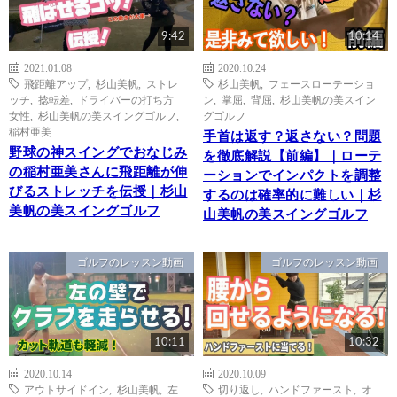
9:42
10:14
2021.01.08
2020.10.24
飛距離アップ
,
杉山美帆
,
ストレ
杉山美帆
,
フェースローテーショ
ッチ
,
捻転差
,
ドライバーの打ち方
ン
,
掌屈
,
背屈
,
杉山美帆の美スイン
女性
,
杉山美帆の美スイングゴルフ
,
グゴルフ
稲村亜美
手首は返す？返さない？問題
野球の神スイングでおなじみ
を徹底解説【前編】｜ローテ
の稲村亜美さんに飛距離が伸
ーションでインパクトを調整
びるストレッチを伝授｜杉山
するのは確率的に難しい｜杉
美帆の美スイングゴルフ
山美帆の美スイングゴルフ
ゴルフのレッスン動画
ゴルフのレッスン動画
10:11
10:32
2020.10.14
2020.10.09
アウトサイドイン
,
杉山美帆
,
左
切り返し
,
ハンドファースト
,
オ