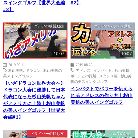
スイングゴルフ【世界大会編
#2】
#3】
ゴルフの練習動画
ゴルフのレッスン動画
10:07
10:07
2019.09.11
2019.08.28
杉山美帆
,
ドラコン
,
杉山美帆の
アドレス
,
インパクト
,
杉山美帆
,
美スイングゴルフ
ボールとの距離
,
スタンス幅
,
杉山美
帆の美スイングゴルフ
【いざドラコン世界大会へ】
インパクトでパワーを伝えら
ドラコン大会に優勝して日本
れるアドレスの作り方｜杉山
代表になった杉山美帆ちゃん
美帆の美スイングゴルフ
がアメリカに上陸｜杉山美帆
の美スイングゴルフ【世界大
会編#1】
ドライバーの打ち方
ゴルフの雑談