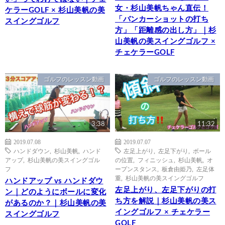
女・杉山美帆ちゃん直伝！
ケラーGOLF × 杉山美帆の美
「バンカーショットの打ち
スイングゴルフ
方」「距離感の出し方」｜杉
山美帆の美スイングゴルフ ×
チェケラーGOLF
ゴルフのレッスン動画
ゴルフのレッスン動画
3:38
11:32
2019.07.08
2019.07.07
ハンドダウン
,
杉山美帆
,
ハンド
左足上がり
,
左足下がり
,
ボール
アップ
,
杉山美帆の美スイングゴル
の位置
,
フィニッシュ
,
杉山美帆
,
オ
フ
ープンスタンス
,
板倉由姫乃
,
左足体
重
,
杉山美帆の美スイングゴルフ
ハンドアップ vs ハンドダウ
左足上がり、左足下がりの打
ン｜どのようにボールに変化
ち方を解説｜杉山美帆の美ス
があるのか？｜杉山美帆の美
イングゴルフ × チェケラー
スイングゴルフ
GOLF