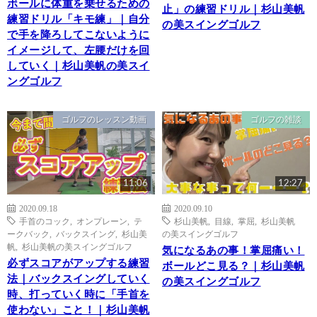
ボールに体重を乗せるための
止」の練習ドリル｜杉山美帆
練習ドリル「キモ練」｜自分
の美スイングゴルフ
で手を降ろしてこないように
イメージして、左腰だけを回
していく｜杉山美帆の美スイ
ングゴルフ
ゴルフのレッスン動画
ゴルフの雑談
11:06
12:27
2020.09.18
2020.09.10
手首のコック
,
オンプレーン
,
テ
杉山美帆
,
目線
,
掌屈
,
杉山美帆
ークバック
,
バックスイング
,
杉山美
の美スイングゴルフ
帆
,
杉山美帆の美スイングゴルフ
気になるあの事！掌屈痛い！
必ずスコアがアップする練習
ボールどこ見る？｜杉山美帆
法｜バックスイングしていく
の美スイングゴルフ
時、打っていく時に「手首を
使わない」こと！｜杉山美帆