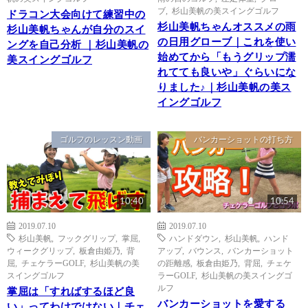
ブ
,
杉山美帆の美スイングゴルフ
ドラコン大会向けて練習中の
杉山美帆ちゃんオススメの雨
杉山美帆ちゃんが自分のスイ
の日用グローブ｜これを使い
ングを自己分析 ｜杉山美帆の
始めてから「もうグリップ濡
美スイングゴルフ
れてても良いや」ぐらいにな
りました♪｜杉山美帆の美ス
イングゴルフ
ゴルフのレッスン動画
バンカーショットの打ち方
10:40
10:54
2019.07.10
2019.07.10
杉山美帆
,
フックグリップ
,
掌屈
,
ハンドダウン
,
杉山美帆
,
ハンド
ウィークグリップ
,
板倉由姫乃
,
背
アップ
,
バウンス
,
バンカーショット
屈
,
チェケラーGOLF
,
杉山美帆の美
の距離感
,
板倉由姫乃
,
背屈
,
チェケ
スイングゴルフ
ラーGOLF
,
杉山美帆の美スイングゴ
ルフ
掌屈は「すればするほど良
バンカーショットを愛する
い」ってわけではない｜チェ