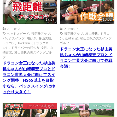
19:59
13:02
2019.08.20
2019.08.15
ヘッドスピード
,
飛距離アップ
,
飛距離アップ
,
杉山美帆
,
ドラコ
バックスイング
,
右ひざ
,
杉山美帆
,
ン
,
山崎泰宏
,
杉山美帆の美スイング
ドラコン
,
Trackman（トラックマ
ゴルフ
ン）
,
ドライバーの打ち方 女性
,
山
ドラコン女王になった杉山美
崎泰宏
,
杉山美帆の美スイングゴル
帆ちゃんが山崎泰宏プロとド
フ
ラコン世界大会に向けて作戦
ドラコン女王になった杉山美
会議！
帆ちゃんが山崎泰宏プロとド
ラコン世界大会に向けてスイ
ング調整｜HS65以上を目指
すなら、バックスイングはゆ
ったり大きく！
ドライバーの打ち方
ゴルフの雑談