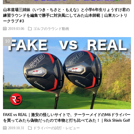
山本道場三姉妹（いつき・ちさと・もえな）と小学6年生りょうすけ君の
練習ラウンドを編集で勝手に対決風にしてみた山本師範｜山東カントリ
ークラブ #3
2019.03.06
ゴルフのラウンド動画
FAKE vs REAL｜激安の怪しいサイトで、テーラーメイドのM6ドライバー
を買ってみたら偽物だったので本物と打ち比べてみた！｜Rick Shiels Golf
2019.10.31
ドライバーの試打・レビュー