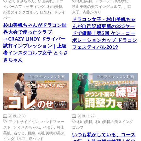
とくさきちゃん
,
杉山美帆
,
ドラ
杉山美帆
,
ドラコン
,
押尾紗樹
,
イバーのフィッティング
,
杉山美帆
杉山美帆の美スイングゴルフ
,
川口
の美スイングゴルフ
,
LINDY ドライ
京子
,
斉藤かおり
バー
ドラコン女子・杉山美帆ちゃ
杉山美帆ちゃんがドラコン世
んが自己記録更新の325ヤー
界大会で使ったクラブ
ドで優勝｜第5回 ケン・コー
→CRAZY LINDY ドライバー
ポレーションカップ ドラコン
試打インプレッション｜上級
フェスティバル2019
者インスタゴルフ女子 とくさ
きちゃん
ゴルフのレッスン動画
ゴルフのレッスン動画
10:50
10:15
2019.12.30
2019.11.22
アウトサイドイン
,
ハンドファー
杉山美帆
,
杉山美帆の美スイング
スト
,
とくさきちゃん
,
ベタ足
,
杉山
ゴルフ
美帆
,
右ひじ
,
目線
,
杉山美帆の美ス
いつも私がしている、コース
イングゴルフ
,
逆ハンド