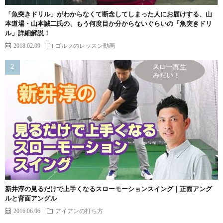
「魚突きドリル」がわからなくて断念してしまった人にお届けする、山
本道場・山本誠二氏の、もう何度目か分からないぐらいの「魚突きドリ
ル」詳細解説！
2018.02.09
ゴルフのレッスン動画
新井淳の見るだけで上手くなるスローモーションスイング｜正面アング
ルと背面アングル
2016.06.06
アイアンの打ち方