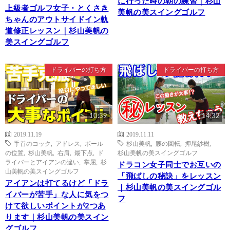
に行った時の朝の練習｜杉山
上級者ゴルフ女子・とくさき
美帆の美スイングゴルフ
ちゃんのアウトサイドイン軌
道修正レッスン｜杉山美帆の
美スイングゴルフ
ドライバーの打ち方
ドライバーの打ち方
10:39
14:32
2019.11.19
2019.11.11
手首のコック
,
アドレス
,
ボール
杉山美帆
,
腰の回転
,
押尾紗樹
,
の位置
,
杉山美帆
,
右肩
,
最下点
,
ド
杉山美帆の美スイングゴルフ
ライバーとアイアンの違い
,
掌屈
,
杉
ドラコン女子同士でお互いの
山美帆の美スイングゴルフ
「飛ばしの秘訣」をレッスン
アイアンは打てるけど「ドラ
｜杉山美帆の美スイングゴル
イバーが苦手」な人に気をつ
フ
けて欲しいポイントが2つあ
ります｜杉山美帆の美スイン
グゴルフ