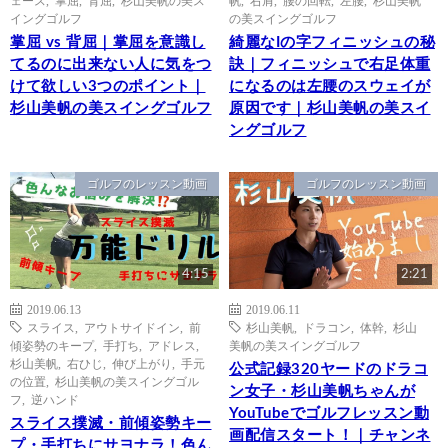
ェース
,
掌屈
,
背屈
,
杉山美帆の美ス
帆
,
右肩
,
腰の回転
,
左腰
,
杉山美帆
イングゴルフ
の美スイングゴルフ
掌屈 vs 背屈｜掌屈を意識し
綺麗なIの字フィニッシュの秘
てるのに出来ない人に気をつ
訣｜フィニッシュで右足体重
けて欲しい3つのポイント｜
になるのは左腰のスウェイが
杉山美帆の美スイングゴルフ
原因です｜杉山美帆の美スイ
ングゴルフ
ゴルフのレッスン動画
ゴルフのレッスン動画
4:15
2:21
2019.06.13
2019.06.11
スライス
,
アウトサイドイン
,
前
杉山美帆
,
ドラコン
,
体幹
,
杉山
傾姿勢のキープ
,
手打ち
,
アドレス
,
美帆の美スイングゴルフ
杉山美帆
,
右ひじ
,
伸び上がり
,
手元
公式記録320ヤードのドラコ
の位置
,
杉山美帆の美スイングゴル
ン女子・杉山美帆ちゃんが
フ
,
逆ハンド
YouTubeでゴルフレッスン動
スライス撲滅・前傾姿勢キー
画配信スタート！｜チャンネ
プ・手打ちにサヨナラ！色ん