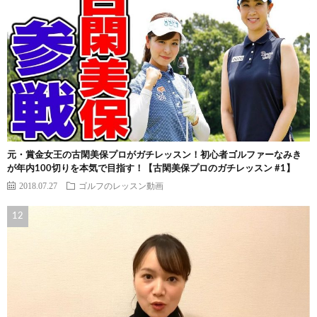
元・賞金女王の古閑美保プロがガチレッスン！初心者ゴルファーなみき
が年内100切りを本気で目指す！【古閑美保プロのガチレッスン #1】
2018.07.27
ゴルフのレッスン動画