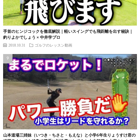
手首のヒンジコックを徹底解説｜軽いスイングでも飛距離を出す秘訣｜
釣りよかでしょう × 中井学プロ
2018.10.31
ゴルフのレッスン動画
山本道場三姉妹（いつき・ちさと・もえな）と小学6年生りょうすけ君の