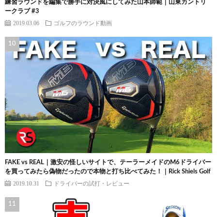
練習ラウンドを編集で勝手に対決風にしてみた山本師範｜山東カントリ
ークラブ #3
2019.03.06
ゴルフのラウンド動画
FAKE vs REAL｜激安の怪しいサイトで、テーラーメイドのM6ドライバー
を買ってみたら偽物だったので本物と打ち比べてみた！｜Rick Shiels Golf
2019.10.31
ドライバーの試打・レビュー