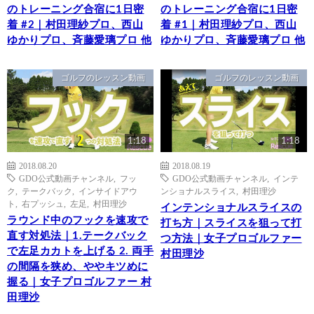
のトレーニング合宿に1日密
のトレーニング合宿に1日密
着 #2｜村田理紗プロ、西山
着 #1｜村田理紗プロ、西山
ゆかりプロ、斉藤愛璃プロ 他
ゆかりプロ、斉藤愛璃プロ 他
ゴルフのレッスン動画
ゴルフのレッスン動画
1:18
1:18
2018.08.20
2018.08.19
GDO公式動画チャンネル
,
フッ
GDO公式動画チャンネル
,
インテ
ク
,
テークバック
,
インサイドアウ
ンショナルスライス
,
村田理沙
ト
,
右プッシュ
,
左足
,
村田理沙
インテンショナルスライスの
ラウンド中のフックを速攻で
打ち方｜スライスを狙って打
直す対処法｜1.テークバック
つ方法｜女子プロゴルファー
で左足カカトを上げる 2. 両手
村田理沙
の間隔を狭め、ややキツめに
握る｜女子プロゴルファー 村
田理沙