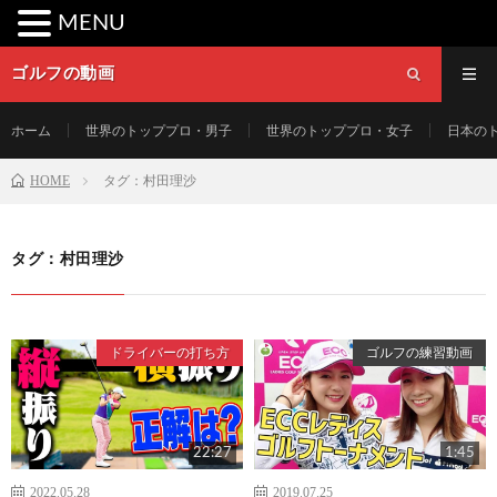
MENU
ゴルフの動画
ホーム
世界のトッププロ・男子
世界のトッププロ・女子
日本の
HOME
タグ：村田理沙
タグ：村田理沙
ドライバーの打ち方
ゴルフの練習動画
22:27
1:45
2022.05.28
2019.07.25