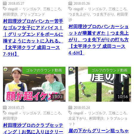
2018.05.27
2018.05.26
ringolf - リンゴルフ
,
三枝こころ
,
ringolf - リンゴルフ
,
三枝こころ
,
村田理沙
,
グリップエンド
つま先上がり
,
つま先下がり
,
村田理
沙
村田理沙プロがバンカー苦手
村田理沙プロのバンカーショ
なゴルフ女子にアドバイス！
ットが華麗すぎた｜つま先上
｜グリップエンドをボールに
がり、つま先下がりの打ち方
挿すようにカットに入れる。
【太平洋クラブ 成田コース
【太平洋クラブ 成田コース
4-6H】
7-9H】
ゴルフのラウンド動画
ゴルフのラウンド動画
13:33
10:56
2018.05.25
2018.05.24
ringolf - リンゴルフ
,
三枝こころ
,
ringolf - リンゴルフ
,
三枝こころ
,
村田理沙
左足下がり
,
村田理沙
,
トラブルショ
ット
村田理沙プロのクラブセッテ
崖の下からグリーン狙っちゃ
ィング｜お気に入りはクリー