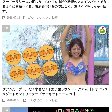
アーリーリリースの直し方｜右ひじを曲げた状態のままインパクトでき
るように素振りする。右肩を下げるのではなく、左サイドをしっかり回
す。
2018.07.18
ゴルフのレッスン動画
グアムだ！プールだ！水着だ！｜女子旅ラウンド in グアム 【レオパレス
リゾートカントリークラブ オーキッドコース 9H】
2018.01.30
ゴルフのラウンド動画