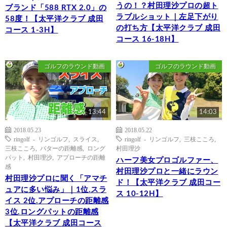
うの！？村田理沙プロの超ト
ブランド「588 RTX 2.0」の
ラブルショット｜左足下がり
58度！【太平洋クラブ 成田
の打ち方【太平洋クラブ 成田
コース 1-3H】
コース 16-18H】
ゴルフのラウンド動画
ゴルフのラウンド動画
13:44
14:03
2018.05.23
2018.05.22
ringolf - リンゴルフ
,
スライス
,
ringolf - リンゴルフ
,
三枝こころ
,
三枝こころ
,
パターの距離感
,
ロング
村田理沙
パット
,
村田理沙
,
アプローチの距離
ハーフ美女プロゴルファー、
感
村田理沙プロと一緒にラウン
村田理沙プロに聞く「アマチ
ド！【太平洋クラブ 成田コー
ュアに多い悩み」｜1位.スラ
ス 10-12H】
イス 2位.アプローチの距離感
3位.ロングパットの距離感
【太平洋クラブ 成田コース