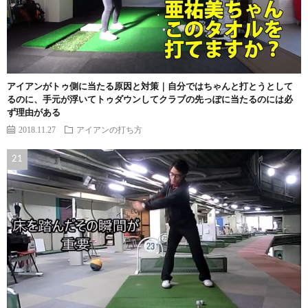
アイアンがトゥ側に当たる原因と対策｜自分ではちゃんと打とうとして
るのに、手元が浮いてトゥダウンしてクラブの先っぽに当たるのには必
ず理由がある
2018.11.27
アイアンの打ち方