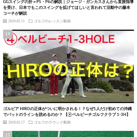
GGスイングの肝＝P5・P6の解説｜ジョージ・ガンカスさんから直接指導
を受け、日本でもこのスイングを拡げてほしいと言われて活動中の藤本
コーチが解説
2019.05.11
ゴルフのレッスン動画
ゴルピア HIROの正体がついに明かされる！？なぜ1人だけ初めての沖縄
でパットのラインを読めるのか？ 【④ベルビーチゴルフクラブ 1-3H】
2018.02.17
ゴルフのラウンド動画