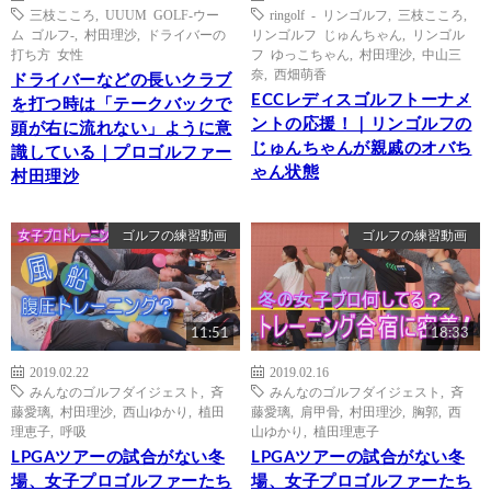
三枝こころ
,
UUUM GOLF-ウー
ringolf - リンゴルフ
,
三枝こころ
,
ム ゴルフ-
,
村田理沙
,
ドライバーの
リンゴルフ じゅんちゃん
,
リンゴル
打ち方 女性
フ ゆっこちゃん
,
村田理沙
,
中山三
奈
,
西畑萌香
ドライバーなどの長いクラブ
ECCレディスゴルフトーナメ
を打つ時は「テークバックで
ントの応援！｜リンゴルフの
頭が右に流れない」ように意
じゅんちゃんが親戚のオバち
識している｜プロゴルファー
ゃん状態
村田理沙
ゴルフの練習動画
ゴルフの練習動画
11:51
18:33
2019.02.22
2019.02.16
みんなのゴルフダイジェスト
,
斉
みんなのゴルフダイジェスト
,
斉
藤愛璃
,
村田理沙
,
西山ゆかり
,
植田
藤愛璃
,
肩甲骨
,
村田理沙
,
胸郭
,
西
理恵子
,
呼吸
山ゆかり
,
植田理恵子
LPGAツアーの試合がない冬
LPGAツアーの試合がない冬
場、女子プロゴルファーたち
場、女子プロゴルファーたち