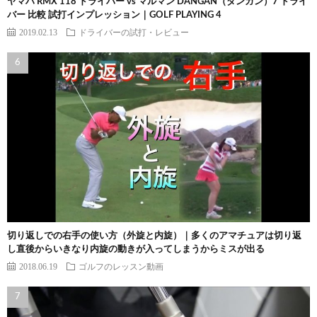
ヤマハ RMX 118 ドライバー vs マルマン DANGAN（ダンガン）7 ドライ
バー 比較 試打インプレッション｜GOLF PLAYING 4
2019.02.13
ドライバーの試打・レビュー
切り返しでの右手の使い方（外旋と内旋）｜多くのアマチュアは切り返
し直後からいきなり内旋の動きが入ってしまうからミスが出る
2018.06.19
ゴルフのレッスン動画