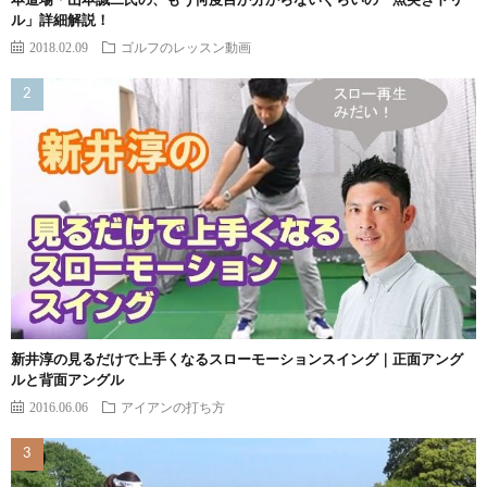
本道場・山本誠二氏の、もう何度目か分からないぐらいの「魚突きドリ
ル」詳細解説！
2018.02.09
ゴルフのレッスン動画
新井淳の見るだけで上手くなるスローモーションスイング｜正面アング
ルと背面アングル
2016.06.06
アイアンの打ち方