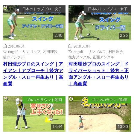
日本のトッププロ・女子
日本のトッププロ・女子
2:40
2:25
2018.06.04
2018.06.04
ringolf - リンゴルフ
,
村田理沙
,
ringolf - リンゴルフ
,
村田理沙
,
後方アングル
後方アングル
,
正面アングル
村田理沙プロのスイング｜ア
村田理沙プロのスイング｜ド
イアン｜アプローチ｜後方ア
ライバーショット｜後方・正
ングル・スロー再生あり｜高
面アングル・スロー再生あり
画質
｜高画質
ゴルフのラウンド動画
ゴルフのラウンド動画
13:44
13:30