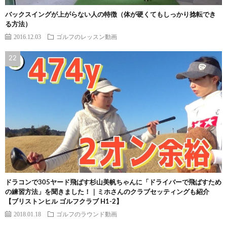
バックスイングが上がらない人の特徴（体が硬くてもしっかり捻転でき
る方法）
2016.12.03
ゴルフのレッスン動画
ドラコンで305ヤード飛ばす杉山美帆ちゃんに「ドライバーで飛ばすため
の練習方法」を聞きました！｜ミホさんのクラブセッティングも紹介
【ブリストンヒル ゴルフクラブ H1-2】
2018.01.18
ゴルフのラウンド動画