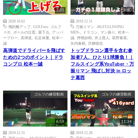
3:35
8:40
2020.10.02
2019.12.31
飛距離アップ
,
GOLFavo ゴルフ
万振りマン -Mr.FULLSWING
ァボ
,
ボールの位置
,
最下点
,
アッパ
MEN-
,
ドラコン
,
マン振り
,
松本一
ーブロー
,
高弾道
,
右足体重
,
松本一
誠
,
押尾紗樹
,
井上賢人
,
荻野春菜
,
誠
矢内春樹
,
沢柳慎也
高弾道でドライバーを飛ばす
トップドラコン選手を含む参
ための2つのポイント｜ドラ
加者7人、ひとり1球勝負！｜
コンプロ 松本一誠
フルスイング系YouTuber・万
振りマン 飛ばし対決 in ロッ
テ葛西
ゴルフの練習動画
ゴルフの練習動画
6:59
11:34
2019.12.31
2019.12.28