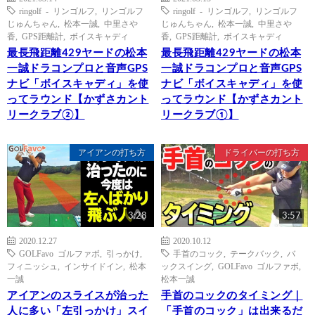
ringolf - リンゴルフ
,
リンゴルフ
ringolf - リンゴルフ
,
リンゴルフ
じゅんちゃん
,
松本一誠
,
中里さや
じゅんちゃん
,
松本一誠
,
中里さや
香
,
GPS距離計
,
ボイスキャディ
香
,
GPS距離計
,
ボイスキャディ
最長飛距離429ヤードの松本
最長飛距離429ヤードの松本
一誠ドラコンプロと音声GPS
一誠ドラコンプロと音声GPS
ナビ「ボイスキャディ」を使
ナビ「ボイスキャディ」を使
ってラウンド【かずさカント
ってラウンド【かずさカント
リークラブ②】
リークラブ①】
アイアンの打ち方
ドライバーの打ち方
3:28
3:57
2020.12.27
2020.10.12
GOLFavo ゴルファボ
,
引っかけ
,
手首のコック
,
テークバック
,
バ
フィニッシュ
,
インサイドイン
,
松本
ックスイング
,
GOLFavo ゴルファボ
,
一誠
松本一誠
アイアンのスライスが治った
手首のコックのタイミング｜
人に多い「左引っかけ」スイ
「手首のコック」は出来るだ