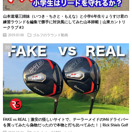
山本道場三姉妹（いつき・ちさと・もえな）と小学6年生りょうすけ君の
練習ラウンドを編集で勝手に対決風にしてみた山本師範｜山東カントリ
ークラブ #3
2019.03.06
ゴルフのラウンド動画
FAKE vs REAL｜激安の怪しいサイトで、テーラーメイドのM6ドライバー
を買ってみたら偽物だったので本物と打ち比べてみた！｜Rick Shiels Golf