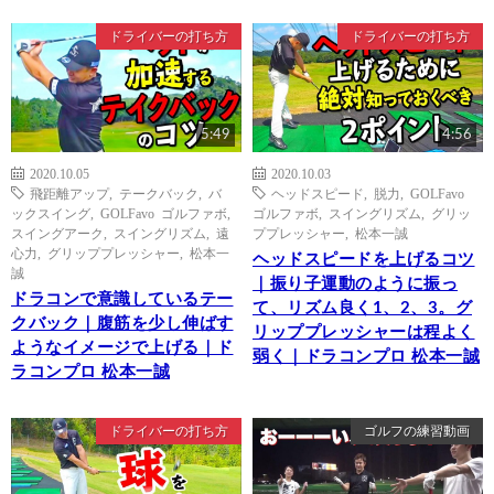
ドライバーの打ち方
ドライバーの打ち方
5:49
4:56
2020.10.05
2020.10.03
飛距離アップ
,
テークバック
,
バ
ヘッドスピード
,
脱力
,
GOLFavo
ックスイング
,
GOLFavo ゴルファボ
,
ゴルファボ
,
スイングリズム
,
グリッ
スイングアーク
,
スイングリズム
,
遠
ププレッシャー
,
松本一誠
心力
,
グリッププレッシャー
,
松本一
ヘッドスピードを上げるコツ
誠
｜振り子運動のように振っ
ドラコンで意識しているテー
て、リズム良く1、2、3。グ
クバック｜腹筋を少し伸ばす
リッププレッシャーは程よく
ようなイメージで上げる｜ド
弱く｜ドラコンプロ 松本一誠
ラコンプロ 松本一誠
ドライバーの打ち方
ゴルフの練習動画