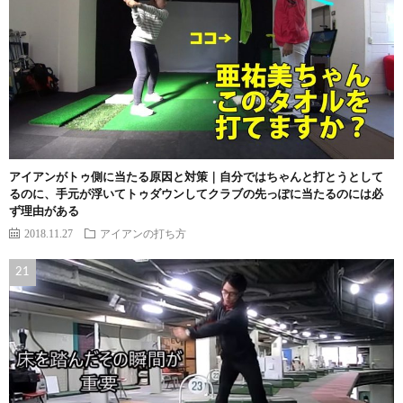
アイアンがトゥ側に当たる原因と対策｜自分ではちゃんと打とうとして
るのに、手元が浮いてトゥダウンしてクラブの先っぽに当たるのには必
ず理由がある
2018.11.27
アイアンの打ち方