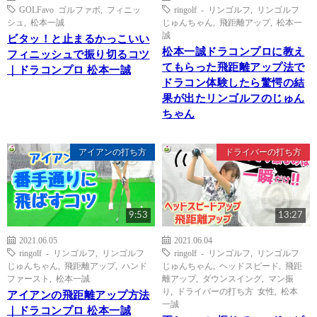
GOLFavo ゴルファボ
,
フィニッ
ringolf - リンゴルフ
,
リンゴルフ
シュ
,
松本一誠
じゅんちゃん
,
飛距離アップ
,
松本一
誠
ビタッ！と止まるかっこいい
松本一誠ドラコンプロに教え
フィニッシュで振り切るコツ
てもらった飛距離アップ法で
｜ドラコンプロ 松本一誠
ドラコン体験したら驚愕の結
果が出たリンゴルフのじゅん
ちゃん
アイアンの打ち方
ドライバーの打ち方
9:53
13:27
2021.06.05
2021.06.04
ringolf - リンゴルフ
,
リンゴルフ
ringolf - リンゴルフ
,
リンゴルフ
じゅんちゃん
,
飛距離アップ
,
ハンド
じゅんちゃん
,
ヘッドスピード
,
飛距
ファースト
,
松本一誠
離アップ
,
ダウンスイング
,
マン振
り
,
ドライバーの打ち方 女性
,
松本
アイアンの飛距離アップ方法
一誠
｜ドラコンプロ 松本一誠