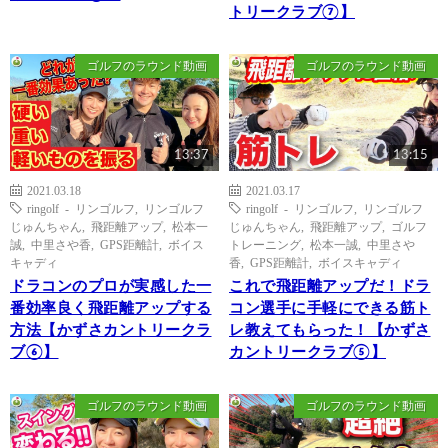
トリークラブ⑦】
ゴルフのラウンド動画
ゴルフのラウンド動画
13:37
13:15
2021.03.18
2021.03.17
ringolf - リンゴルフ
,
リンゴルフ
ringolf - リンゴルフ
,
リンゴルフ
じゅんちゃん
,
飛距離アップ
,
松本一
じゅんちゃん
,
飛距離アップ
,
ゴルフ
誠
,
中里さや香
,
GPS距離計
,
ボイス
トレーニング
,
松本一誠
,
中里さや
キャディ
香
,
GPS距離計
,
ボイスキャディ
ドラコンのプロが実感した一
これで飛距離アップだ！ドラ
番効率良く飛距離アップする
コン選手に手軽にできる筋ト
方法【かずさカントリークラ
レ教えてもらった！【かずさ
ブ⑥】
カントリークラブ⑤】
ゴルフのラウンド動画
ゴルフのラウンド動画