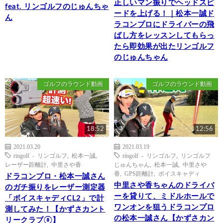
正しいマン振りでヘッドスピ
feat. リンゴルフのじゅんちゃ
ードを上げる！｜松本一誠ド
ん
ラコンプロにドライバーの飛
ばし方をレッスンしてもらっ
たら即効果が出たリンゴルフ
のじゅんちゃん
ゴルフのラウンド動画
ゴルフのラウンド動画
18:52
12:56
2021.03.20
2021.03.19
ringolf - リンゴルフ
,
松本一誠
,
ringolf - リンゴルフ
,
リンゴルフ
レーザー距離計
,
中里さや香
じゅんちゃん
,
松本一誠
,
中里さや
香
,
GPS距離計
,
ボイスキャディ
ドラコンプロ・松本一誠さん
中里さや香ちゃんのドライバ
のガチ振りをレーザー測定器
ーを貸りて、ミドルホールで
「ボイスキャディCL2」で計
ワンオンを狙うドラコンプロ
測してみた！【かずさカント
の松本一誠さん【かずさカン
リークラブ⑧】