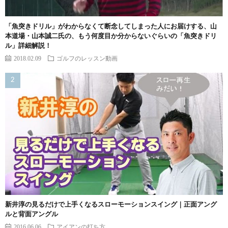
「魚突きドリル」がわからなくて断念してしまった人にお届けする、山
本道場・山本誠二氏の、もう何度目か分からないぐらいの「魚突きドリ
ル」詳細解説！
2018.02.09
ゴルフのレッスン動画
新井淳の見るだけで上手くなるスローモーションスイング｜正面アング
ルと背面アングル
2016.06.06
アイアンの打ち方