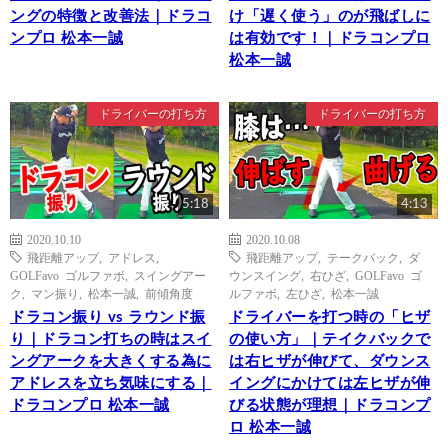
ングの特徴と改善法｜ドラコ
け「遅く使う」のが飛ばしに
ンプロ 松本一誠
は有効です！｜ドラコンプロ
松本一誠
ドライバーの打ち方
ドライバーの打ち方
5:18
4:13
2020.10.10
2020.10.08
飛距離アップ
,
アドレス
,
飛距離アップ
,
テークバック
,
ダ
GOLFavo ゴルファボ
,
スイングアー
ウンスイング
,
右ひざ
,
GOLFavo ゴ
ク
,
マン振り
,
松本一誠
,
前傾角度
ルファボ
,
左ひざ
,
松本一誠
ドラコン振り vs ラウンド振
ドライバーを打つ時の「ヒザ
り｜ドラコン打ちの時はスイ
の使い方」｜テイクバックで
ングアークを大きくする為に
は右ヒザが伸びて、ダウンス
アドレスを立ち気味にする｜
イングにかけては左ヒザが伸
ドラコンプロ 松本一誠
びる状態が理想｜ドラコンプ
ロ 松本一誠