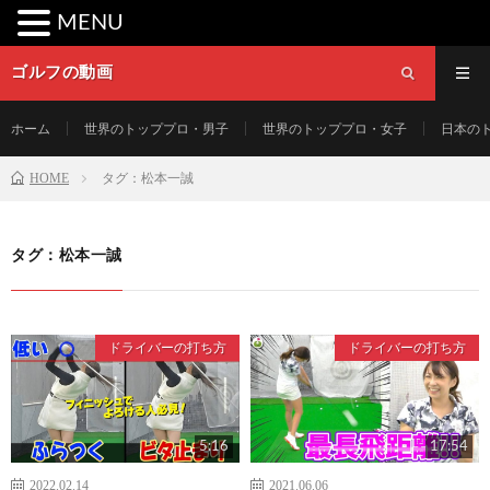
MENU
ゴルフの動画
ホーム
世界のトッププロ・男子
世界のトッププロ・女子
日本の
HOME
タグ：松本一誠
タグ：松本一誠
ドライバーの打ち方
ドライバーの打ち方
5:16
17:54
2022.02.14
2021.06.06