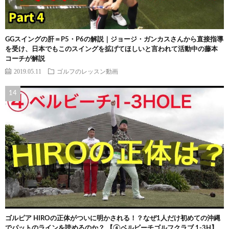
GGスイングの肝＝P5・P6の解説｜ジョージ・ガンカスさんから直接指導
を受け、日本でもこのスイングを拡げてほしいと言われて活動中の藤本
コーチが解説
2019.05.11
ゴルフのレッスン動画
ゴルピア HIROの正体がついに明かされる！？なぜ1人だけ初めての沖縄
でパットのラインを読めるのか？ 【④ベルビーチゴルフクラブ 1-3H】