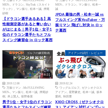
万振りマン -Mr.FULLSWING
万振りマン -Mr.FULLSWING
MEN-
,
ドラコン
,
SkyTrak（スカイト
MEN-
,
ドラコン
,
マン振り
,
松本一
ラック）
,
マン振り
,
松本一誠
,
押尾
誠
紗樹
JPDA 最強の男・松本一誠 vs
【ドラコン選手あるある】高
フルスイング系YouTuber・万
性能測定器があると奪い合い
振りマン 飛ばし対決 in ロッ
がはじまる｜男子1位・女子1
テ葛西
位のドラコン選手たちとフル
スイング練習会 in ロッテ葛西
ゴルフの練習動画
アイアンの試打・レビュー
6:31
2:39
2019.12.08
2019.02.24
万振りマン -Mr.FULLSWING
ワッグルゴルフ
,
ゼクシオクロス
MEN-
,
マン振り
,
松本一誠
,
押尾紗
アイアン
,
星野豪史
,
松本一誠
,
坂本
樹
,
井上賢人
,
荻野春菜
愛莉
,
秋田豊
男子1位・女子1位のドラコン
XXIO CROSS（ゼクシオクロ
選手たちとフルスイング練習
ス）アイアン 試打インプレッ