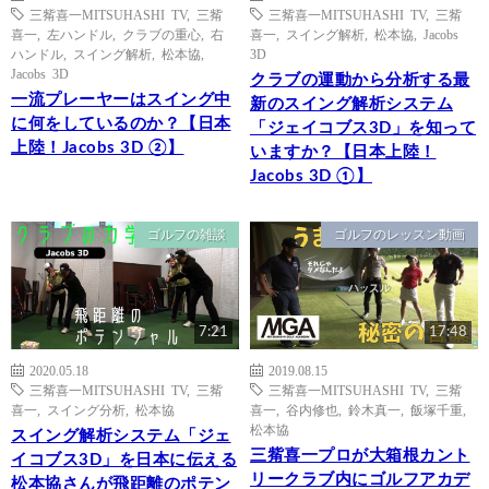
三觜喜一MITSUHASHI TV
,
三觜
三觜喜一MITSUHASHI TV
,
三觜
喜一
,
左ハンドル
,
クラブの重心
,
右
喜一
,
スイング解析
,
松本協
,
Jacobs
ハンドル
,
スイング解析
,
松本協
,
3D
Jacobs 3D
クラブの運動から分析する最
一流プレーヤーはスイング中
新のスイング解析システム
に何をしているのか？【日本
「ジェイコブス3D」を知って
上陸！Jacobs 3D ②】
いますか？【日本上陸！
Jacobs 3D ①】
ゴルフの雑談
ゴルフのレッスン動画
7:21
17:48
2020.05.18
2019.08.15
三觜喜一MITSUHASHI TV
,
三觜
三觜喜一MITSUHASHI TV
,
三觜
喜一
,
スイング分析
,
松本協
喜一
,
谷内修也
,
鈴木真一
,
飯塚千重
,
松本協
スイング解析システム「ジェ
三觜喜一プロが大箱根カント
イコブス3D」を日本に伝える
リークラブ内にゴルフアカデ
松本協さんが飛距離のポテン