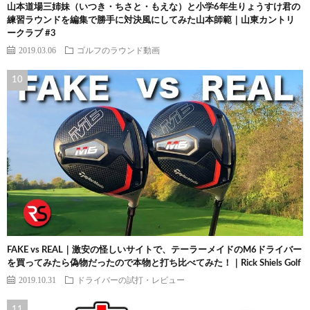
山本道場三姉妹（いつき・ちさと・もえな）と小学6年生りょうすけ君の
練習ラウンドを編集で勝手に対決風にしてみた山本師範｜山東カントリ
ークラブ #3
2019.03.06
ゴルフのラウンド動画
FAKE vs REAL｜激安の怪しいサイトで、テーラーメイドのM6ドライバー
を買ってみたら偽物だったので本物と打ち比べてみた！｜Rick Shiels Golf
2019.10.31
ドライバーの試打・レビュー