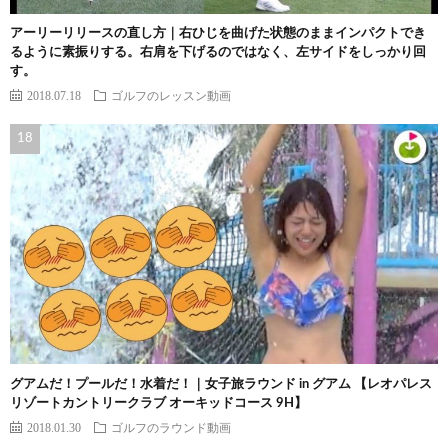
アーリーリリースの直し方｜右ひじを曲げた状態のままインパクトでき
るように素振りする。右肩を下げるのではなく、左サイドをしっかり回
す。
2018.07.18
ゴルフのレッスン動画
グアムだ！プールだ！水着だ！｜女子旅ラウンド in グアム 【レオパレス
リゾートカントリークラブ オーキッドコース 9H】
2018.01.30
ゴルフのラウンド動画