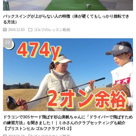
バックスイングが上がらない人の特徴（体が硬くてもしっかり捻転でき
る方法）
2016.12.03
ゴルフのレッスン動画
ドラコンで305ヤード飛ばす杉山美帆ちゃんに「ドライバーで飛ばすため
の練習方法」を聞きました！｜ミホさんのクラブセッティングも紹介
【ブリストンヒル ゴルフクラブ H1-2】
2018.01.18
ゴルフのラウンド動画