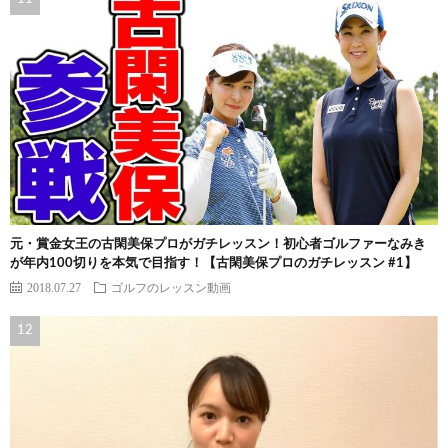
元・賞金女王の古閑美保プロがガチレッスン！初心者ゴルファーなみき
が年内100切りを本気で目指す！【古閑美保プロのガチレッスン #1】
2018.07.27
ゴルフのレッスン動画