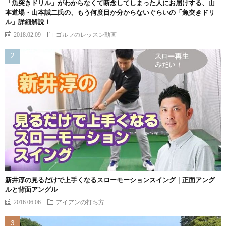
「魚突きドリル」がわからなくて断念してしまった人にお届けする、山
本道場・山本誠二氏の、もう何度目か分からないぐらいの「魚突きドリ
ル」詳細解説！
2018.02.09
ゴルフのレッスン動画
新井淳の見るだけで上手くなるスローモーションスイング｜正面アング
ルと背面アングル
2016.06.06
アイアンの打ち方