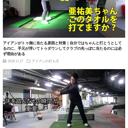
アイアンがトゥ側に当たる原因と対策｜自分ではちゃんと打とうとして
るのに、手元が浮いてトゥダウンしてクラブの先っぽに当たるのには必
ず理由がある
2018.11.27
アイアンの打ち方