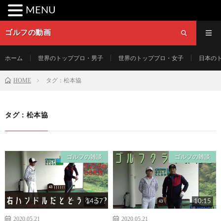
MENU
ゴルフの動画
ホーム
世界のトッププロ・男子
世界のトッププロ・女子
日本の
HOME
タグ：松本協
タグ：松本協
ゴルフの雑談
ゴルフの雑談
14:57
10:15
2020.05.21
2020.05.21