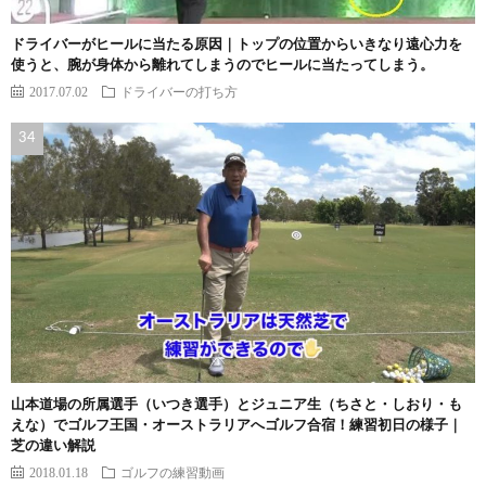
ドライバーがヒールに当たる原因｜トップの位置からいきなり遠心力を
使うと、腕が身体から離れてしまうのでヒールに当たってしまう。
2017.07.02
ドライバーの打ち方
山本道場の所属選手（いつき選手）とジュニア生（ちさと・しおり・も
えな）でゴルフ王国・オーストラリアへゴルフ合宿！練習初日の様子｜
芝の違い解説
2018.01.18
ゴルフの練習動画