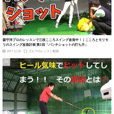
森守洋プロのレッスンで三枝こころスイング改造中！｜こころとモリモ
リのスイング改造計画 第1回「パンチショットの打ち方」
2017.12.20
ゴルフのレッスン動画