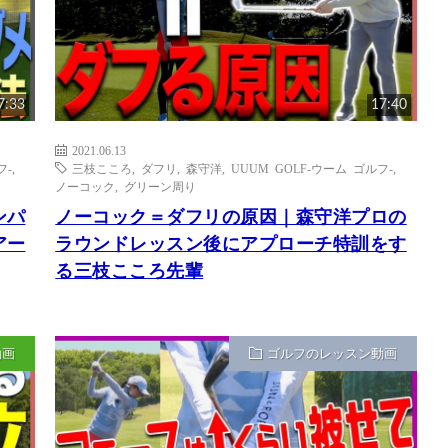
7:33
17:40
2021.06.13
フ-
,
三枝こころ
,
ダフリ
,
森守洋
,
UUUM GOLF-ウーム ゴルフ-
,
ノーコック
,
グリーン周り
ンパ
ノーコック＝ダフリの原因｜森守洋プロの
アー
ラウンドレッスン後にアプローチ特訓をす
る三枝こころ先輩
動画
ゴルフのレッスン動画