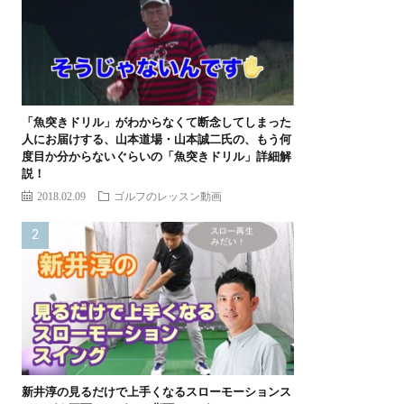
「魚突きドリル」がわからなくて断念してしまった
人にお届けする、山本道場・山本誠二氏の、もう何
度目か分からないぐらいの「魚突きドリル」詳細解
説！
2018.02.09
ゴルフのレッスン動画
新井淳の見るだけで上手くなるスローモーションス