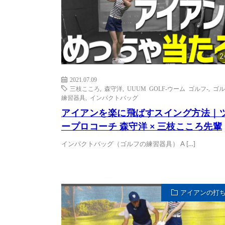
2
2021.07.09
三枝こころ
,
森守洋
,
UUUM GOLF-ウーム ゴルフ-
,
ゴル
練習器具
,
インパクトバッグ
アイアンを楽に飛ばすスイング方法｜
ープロコーチ 森守洋 × 三枝こころ先輩
インパクトバッグ（ゴルフの練習器具） A […]
アイアンの打