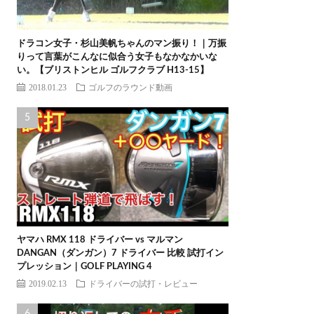
ドラコン女子・杉山美帆ちゃんのマン振り！｜万振
りって言葉がこんなに似合う女子もなかなかいな
い。【ブリストンヒル ゴルフクラブ H13-15】
2018.01.23
ゴルフのラウンド動画
ヤマハ RMX 118 ドライバー vs マルマン
DANGAN（ダンガン）7 ドライバー 比較 試打イン
プレッション｜GOLF PLAYING 4
2019.02.13
ドライバーの試打・レビュー