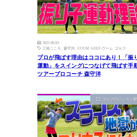
1
2021.06.03
三枝こころ
,
森守洋
,
UUUM GOLF-ウーム ゴルフ-
プロが飛ばす理由はココにあり！「振
運動」をスイングにつなげて飛ばす手
ツアープロコーチ 森守洋
ゴルフのレッスン