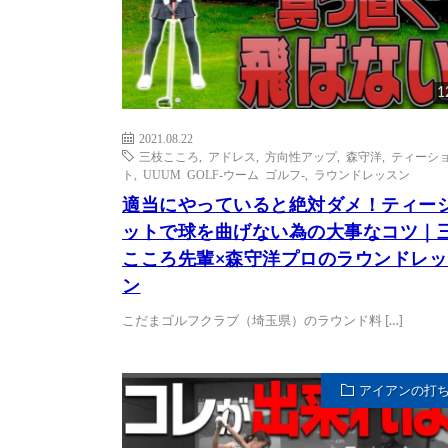
1
2021.08.22
三枝こころ
,
アドレス
,
方向性アップ
,
森守洋
,
ティーシ
ト
,
UUUM GOLF-ウーム ゴルフ-
,
ラウンドレッスン
適当にやっていると絶対ダメ！ティー
ットで球を曲げない為の大事なコツ｜
こころ先輩×森守洋プロのラウンドレッ
ン
こだまゴルフクラブ（埼玉県）のラウンド料 […]
アイアンの打