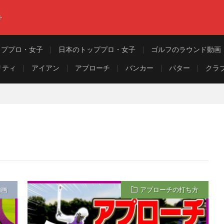
ト
ッププロ・女子
日本のトッププロ・女子
ゴルフのラウンド動画
リティ
アイアン
アプローチ
バンカー
パター
クラ
動画
アプローチの打ち方