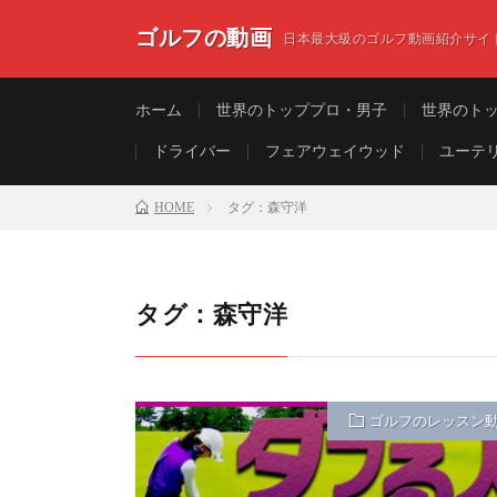
ゴルフの動画
日本最大級のゴルフ動画紹介サイ
ホーム
世界のトッププロ・男子
世界のト
ドライバー
フェアウェイウッド
ユーテ
HOME
タグ：森守洋
タグ：森守洋
ゴルフのレッスン