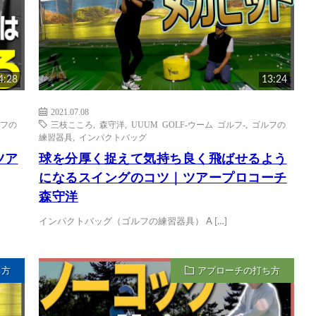
4:28
13:24
2021.07.08
フの
三枝こころ
,
森守洋
,
UUUM GOLF-ウーム ゴルフ-
,
ゴルフの
練習器具
,
インパクトバッグ
ツア
球を分厚く捉えて気持ち良く飛ばせるよう
になるスイングのコツ｜ツアープロコーチ
森守洋
インパクトバッグ（ゴルフの練習器具） A […]
ち方
アプローチの打ち方