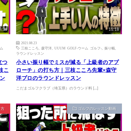
4:34
11:18
2021.08.23
ーム
三枝こころ
,
森守洋
,
UUUM GOLF-ウーム ゴルフ-
,
振り幅
,
ラウンドレッスン
立つ
小さい振り幅でミスが減る「上級者のアプ
枝こ
ローチ」の打ち方｜三枝こころ先輩×森守
ン
洋プロのラウンドレッスン
こだまゴルフクラブ（埼玉県）のラウンド料 […]
ち方
ゴルフのレッスン動画