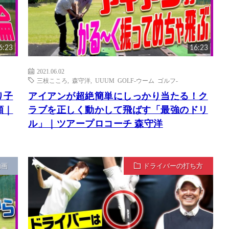
6:23
16:23
2021.06.02
三枝こころ
,
森守洋
,
UUUM GOLF-ウーム ゴルフ-
り子
アイアンが超絶簡単にしっかり当たる！ク
順｜
ラブを正しく動かして飛ばす「最強のドリ
ル」｜ツアープロコーチ 森守洋
動画
ドライバーの打ち方