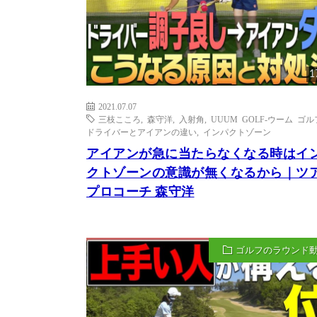
1
2021.07.07
三枝こころ
,
森守洋
,
入射角
,
UUUM GOLF-ウーム ゴル
ドライバーとアイアンの違い
,
インパクトゾーン
アイアンが急に当たらなくなる時はイ
クトゾーンの意識が無くなるから｜ツ
プロコーチ 森守洋
ゴルフのラウンド