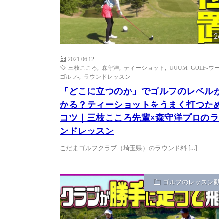
2
2021.06.12
三枝こころ
,
森守洋
,
ティーショット
,
UUUM GOLF-ウ
ゴルフ-
,
ラウンドレッスン
「どこに立つのか」でゴルフのレベル
かる？ティーショットをうまく打つた
コツ｜三枝こころ先輩×森守洋プロのラ
ンドレッスン
こだまゴルフクラブ（埼玉県）のラウンド料 […]
ゴルフのレッスン