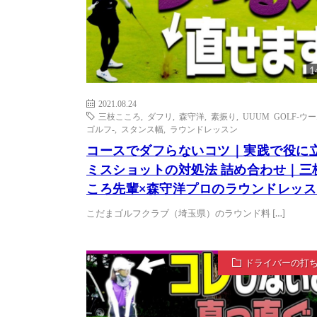
1
2021.08.24
三枝こころ
,
ダフリ
,
森守洋
,
素振り
,
UUUM GOLF-ウ
ゴルフ-
,
スタンス幅
,
ラウンドレッスン
コースでダフらないコツ｜実践で役に
ミスショットの対処法 詰め合わせ｜三
ころ先輩×森守洋プロのラウンドレッス
こだまゴルフクラブ（埼玉県）のラウンド料 […]
ドライバーの打