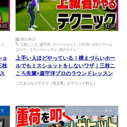
2:25
12:07
2021.08.21
ョッ
三枝こころ
,
森守洋
,
ティーショット
,
UUUM GOLF-ウーム
ゴルフ-
,
ラウンドレッスン
,
肩のライン
ショ
上手い人ほどやっている！構えづらいホー
三枝
ルでもミスショットをしないワザ｜三枝こ
ス
ころ先輩×森守洋プロのラウンドレッスン
こだまゴルフクラブ（埼玉県）のラウンド料 […]
ち方
ゴルフのレッスン動画