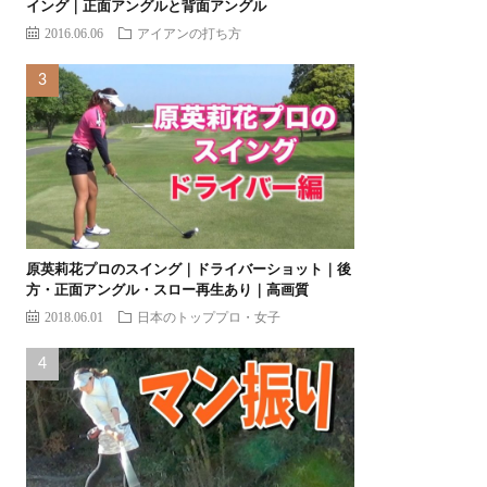
イング｜正面アングルと背面アングル
2016.06.06
アイアンの打ち方
原英莉花プロのスイング｜ドライバーショット｜後
方・正面アングル・スロー再生あり｜高画質
2018.06.01
日本のトッププロ・女子