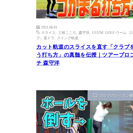
1
2021.06.01
スライス
,
三枝こころ
,
森守洋
,
UUUM GOLF-ウーム ゴ
フ-
,
直ドラ
,
スイング軌道
カット軌道のスライスを直す「クラブ
う打ち方」の真髄を伝授｜ツアープロ
チ 森守洋
ゴルフのレッスン