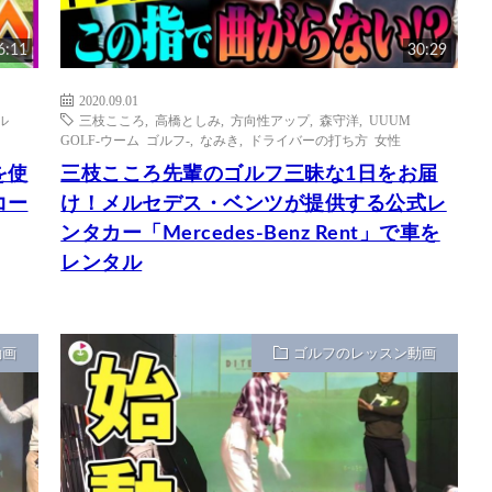
6:11
30:29
2020.09.01
ル
三枝こころ
,
高橋としみ
,
方向性アップ
,
森守洋
,
UUUM
GOLF-ウーム ゴルフ-
,
なみき
,
ドライバーの打ち方 女性
を使
三枝こころ先輩のゴルフ三昧な1日をお届
コー
け！メルセデス・ベンツが提供する公式レ
ンタカー「Mercedes-Benz Rent」で車を
レンタル
動画
ゴルフのレッスン動画