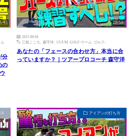
6:43
16:58
2021.06.04
ーム
三枝こころ
,
森守洋
,
UUUM GOLF-ウーム ゴルフ-
あなたの「フェースの合わせ方」本当に合
が分
っていますか？｜ツアープロコーチ 森守洋
めの
ウ
動画
アイアンの打ち方