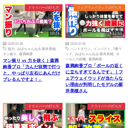
ドライバーの打ち方
フェアウェイウッドの打ち方
10:16
12:11
2020.02.08
2020.02.06
脱力
,
みほちゃんねる/新井美穂
,
ハンドダウン
,
インパクト
,
5番ウ
マン振り
,
森満絢香
ッド
,
みほちゃんねる/新井美穂
,
ボ
ールとの距離
,
森満絢香
マン振り vs 力を抜く｜森満
森満絢香プロ「ボールの近く
絢香プロ「力んだ状態で打つ
に立ちすぎてるんです」｜フ
と、やっぱり左右にあんだけ
ェアウェイウッドが当たらな
ブレるんですよ！」
い理由が判明したモデルの新
井美穂さん
ドライバーの打ち方
ドライバーの打ち方