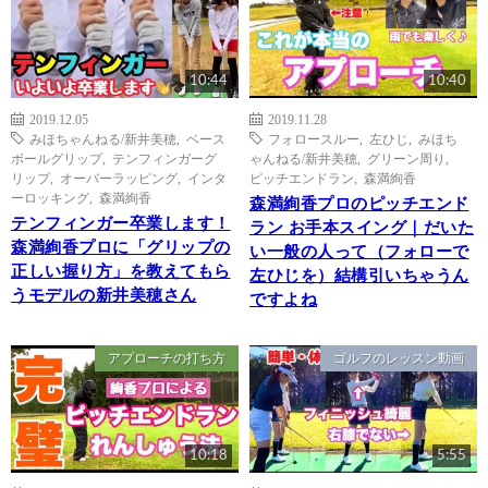
10:44
10:40
2019.12.05
2019.11.28
みほちゃんねる/新井美穂
,
ベース
フォロースルー
,
左ひじ
,
みほち
ボールグリップ
,
テンフィンガーグ
ゃんねる/新井美穂
,
グリーン周り
,
リップ
,
オーバーラッピング
,
インタ
ピッチエンドラン
,
森満絢香
ーロッキング
,
森満絢香
森満絢香プロのピッチエンド
テンフィンガー卒業します！
ラン お手本スイング｜だいた
森満絢香プロに「グリップの
い一般の人って（フォローで
正しい握り方」を教えてもら
左ひじを）結構引いちゃうん
うモデルの新井美穂さん
ですよね
アプローチの打ち方
ゴルフのレッスン動画
10:18
5:55