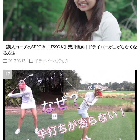
【美人コーチのSPECIAL LESSON】荒川侑奈｜ドライバーが曲がらなくな
る方法
2017.08.15
ドライバーの打ち方