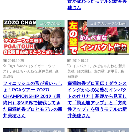
音が変わったモデルの新井美
穂さん
ゴルフの雑談
ゴルフのレッスン動画
8:13
12:03
2019.10.29
2019.10.27
Tiger Woods（タイガー・ウッ
インパクト
,
みほちゃんねる/新井
ズ）
,
みほちゃんねる/新井美穂
,
森
美穂
,
腰の回転
,
左の壁
,
肩甲骨
,
森
満絢香
満絢香
フィニッシュの形が皆いっし
森満絢香プロ直伝！ダウンス
ょ！PGAツアー ZOZO
イングからの完璧なインパク
CHAMPIONSHIP 2019（最
トの作り方｜基礎から見直し
終日）をVIP席で観戦してき
て「飛距離アップ」と「方向
た森満絢香プロとモデルの新
性アップ」を狙うモデルの新
井美穂さん
井美穂さん
ゴルフのレッスン動画
ゴルフのレッスン動画