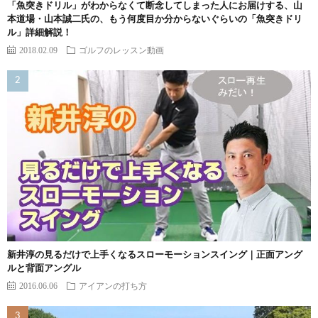
「魚突きドリル」がわからなくて断念してしまった人にお届けする、山
本道場・山本誠二氏の、もう何度目か分からないぐらいの「魚突きドリ
ル」詳細解説！
2018.02.09
ゴルフのレッスン動画
新井淳の見るだけで上手くなるスローモーションスイング｜正面アング
ルと背面アングル
2016.06.06
アイアンの打ち方