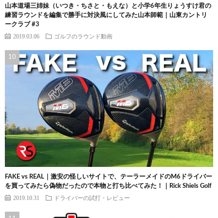
山本道場三姉妹（いつき・ちさと・もえな）と小学6年生りょうすけ君の
練習ラウンドを編集で勝手に対決風にしてみた山本師範｜山東カントリ
ークラブ #3
2019.03.06
ゴルフのラウンド動画
FAKE vs REAL｜激安の怪しいサイトで、テーラーメイドのM6ドライバー
を買ってみたら偽物だったので本物と打ち比べてみた！｜Rick Shiels Golf
2019.10.31
ドライバーの試打・レビュー