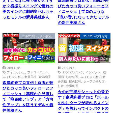
え？こんなに横で良いんです
森満絢香プロ直伝！両腕が伸
か？横振りスイングで憧れの
びたカッコ良いフォローとフ
美スイングに劇的変化しちゃ
ィニッシュ｜プロのような
ったモデルの新井美穂さん
｢良い音｣になってきたモデル
の新井美穂さん
ゴルフのレッスン動画
アイアンの打ち方
10:18
13:26
2019.11.05
2019.10.31
フィニッシュ
,
フォロースルー
,
ダウンスイング
,
インパクト
,
股
みほちゃんねる/新井美穂
,
森満絢香
関節
,
頭の位置
,
みほちゃんねる/新
井美穂
,
腰の回転
,
ターフの取り方
,
森満絢香プロ直伝！両腕が伸
打音
,
森満絢香
びたカッコ良いフォローとフ
今のが完璧なショットの音で
ィニッシュ｜基礎から見直し
す！森満絢香プロに「ボール
て「飛距離アップ」と「方向
の先にターフが取れるスイン
性アップ」を狙うモデルの新
グ」を教わってインパクトの
井美穂さん