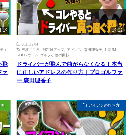
1:19
19:22
2021.12.04
ティ
三枝こころ
,
飛距離アップ
,
アドレス
,
森田理香子
,
UUUM
GOLF-ウーム ゴルフ-
,
腰の回転
ゃ飛
ドライバーが飛んで曲がらなくなる！本当
ファ
に正しいアドレスの作り方｜プロゴルファ
ー 森田理香子
動画
アイアンの打ち方