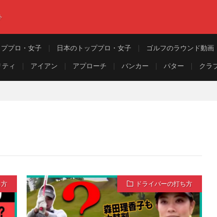
ト
ッププロ・女子
日本のトッププロ・女子
ゴルフのラウンド動画
リティ
アイアン
アプローチ
バンカー
パター
クラ
ち方
ドライバーの打ち方