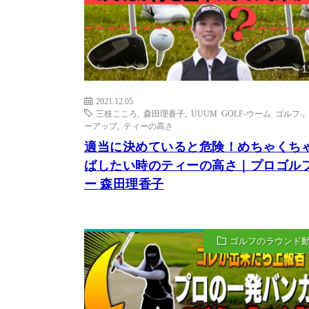
1
2021.12.05
三枝こころ
,
森田理香子
,
UUUM GOLF-ウーム ゴルフ-
,
ーアップ
,
ティーの高さ
適当に決めていると危険！めちゃくち
ばしたい時のティーの高さ｜プロゴル
ー 森田理香子
ゴルフのラウンド