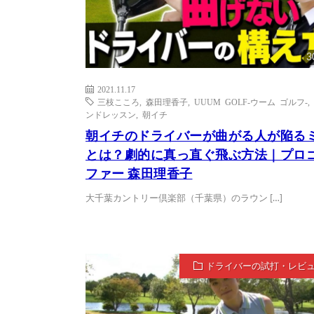
3
2021.11.17
三枝こころ
,
森田理香子
,
UUUM GOLF-ウーム ゴルフ-
,
ンドレッスン
,
朝イチ
朝イチのドライバーが曲がる人が陥る
とは？劇的に真っ直ぐ飛ぶ方法｜プロ
ファー 森田理香子
大千葉カントリー倶楽部（千葉県）のラウン […]
ドライバーの試打・レビ