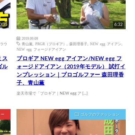
0:35
6:32
2019.09.09
ラウ
青山薫
,
PRGR（プロギア）
,
森田理香子
,
NEW egg アイアン
,
NEW egg フォージドアイアン
ミス
プロギア NEW egg アイアン/NEW egg フ
ゴル
ォージドアイアン（2019年モデル） 試打イ
ンプレッション｜プロゴルファー 森田理香
子、青山薫
楽天市場で「プロギア｜NEW egg ア […]
ュー
ゴルフのファッション