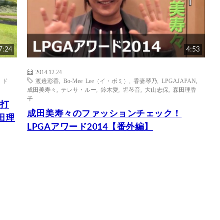
7:24
4:53
2014.12.24
0 ド
渡邉彩香
,
Bo-Mee Lee（イ・ボミ）
,
香妻琴乃
,
LPGAJAPAN
,
成田美寿々
,
テレサ・ルー
,
鈴木愛
,
堀琴音
,
大山志保
,
森田理香
子
試打
成田美寿々のファッションチェック！
田理
LPGAアワード2014【番外編】