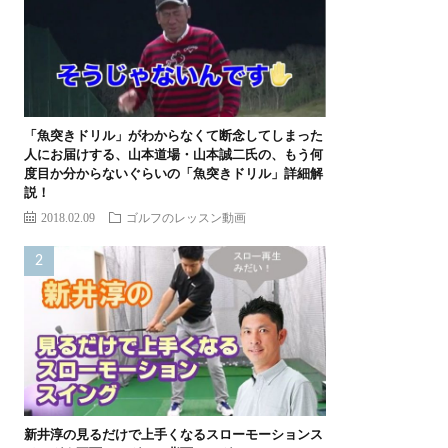
「魚突きドリル」がわからなくて断念してしまった
人にお届けする、山本道場・山本誠二氏の、もう何
度目か分からないぐらいの「魚突きドリル」詳細解
説！
2018.02.09
ゴルフのレッスン動画
新井淳の見るだけで上手くなるスローモーションス