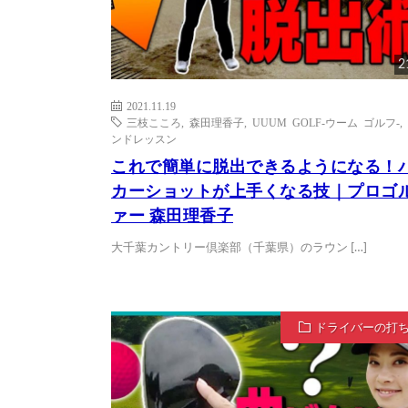
2
2021.11.19
三枝こころ
,
森田理香子
,
UUUM GOLF-ウーム ゴルフ-
,
ンドレッスン
これで簡単に脱出できるようになる！
カーショットが上手くなる技｜プロゴ
ァー 森田理香子
大千葉カントリー倶楽部（千葉県）のラウン […]
ドライバーの打