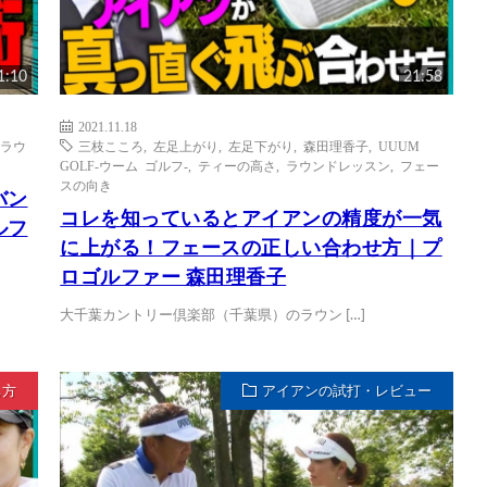
1:10
21:58
2021.11.18
ラウ
三枝こころ
,
左足上がり
,
左足下がり
,
森田理香子
,
UUUM
GOLF-ウーム ゴルフ-
,
ティーの高さ
,
ラウンドレッスン
,
フェー
スの向き
バン
コレを知っているとアイアンの精度が一気
ルフ
に上がる！フェースの正しい合わせ方｜プ
ロゴルファー 森田理香子
大千葉カントリー倶楽部（千葉県）のラウン […]
ち方
アイアンの試打・レビュー