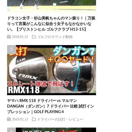
ドラコン女子・杉山美帆ちゃんのマン振り！｜万振
りって言葉がこんなに似合う女子もなかなかいな
い。【ブリストンヒル ゴルフクラブ H13-15】
2018.01.23
ゴルフのラウンド動画
ヤマハ RMX 118 ドライバー vs マルマン
DANGAN（ダンガン）7 ドライバー 比較 試打イン
プレッション｜GOLF PLAYING 4
2019.02.13
ドライバーの試打・レビュー