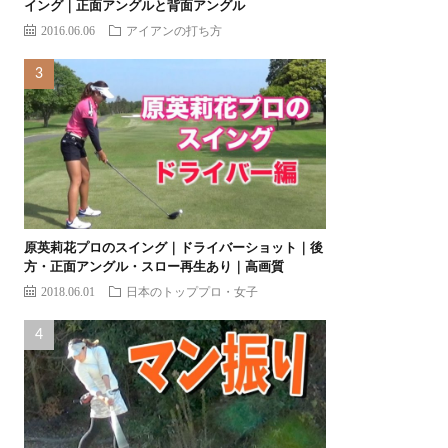
イング｜正面アングルと背面アングル
2016.06.06
アイアンの打ち方
原英莉花プロのスイング｜ドライバーショット｜後
方・正面アングル・スロー再生あり｜高画質
2018.06.01
日本のトッププロ・女子