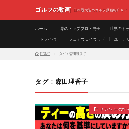
ゴルフの動画
日本最大級のゴルフ動画紹介サイ
ホーム
世界のトッププロ・男子
世界のト
ドライバー
フェアウェイウッド
ユーテ
HOME
タグ：森田理香子
タグ：森田理香子
ドライバーの打