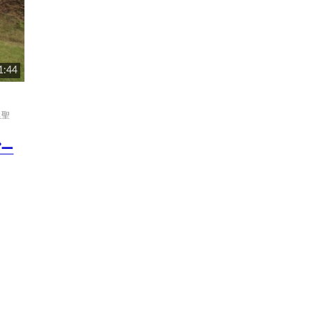
1:44
里聖
ピー