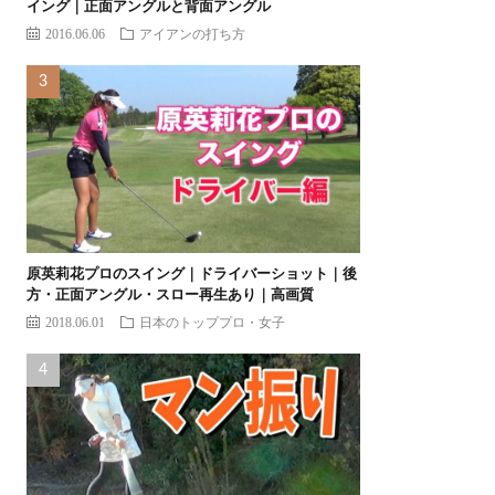
イング｜正面アングルと背面アングル
2016.06.06
アイアンの打ち方
原英莉花プロのスイング｜ドライバーショット｜後
方・正面アングル・スロー再生あり｜高画質
2018.06.01
日本のトッププロ・女子