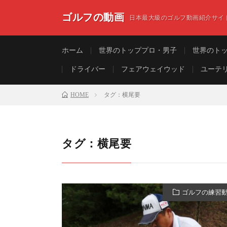
ゴルフの動画
日本最大級のゴルフ動画紹介サイ
ホーム
世界のトッププロ・男子
世界のト
ドライバー
フェアウェイウッド
ユーテ
HOME
タグ：横尾要
タグ：横尾要
ゴルフの練習