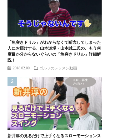
「魚突きドリル」がわからなくて断念してしまった
人にお届けする、山本道場・山本誠二氏の、もう何
度目か分からないぐらいの「魚突きドリル」詳細解
説！
2018.02.09
ゴルフのレッスン動画
新井淳の見るだけで上手くなるスローモーションス