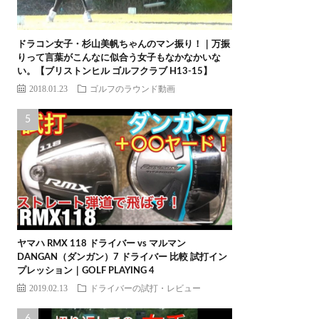
ドラコン女子・杉山美帆ちゃんのマン振り！｜万振
りって言葉がこんなに似合う女子もなかなかいな
い。【ブリストンヒル ゴルフクラブ H13-15】
2018.01.23
ゴルフのラウンド動画
ヤマハ RMX 118 ドライバー vs マルマン
DANGAN（ダンガン）7 ドライバー 比較 試打イン
プレッション｜GOLF PLAYING 4
2019.02.13
ドライバーの試打・レビュー