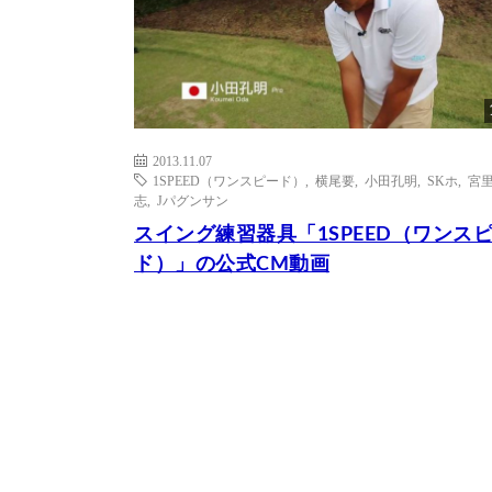
2013.11.07
1SPEED（ワンスピード）
,
横尾要
,
小田孔明
,
SKホ
,
宮
志
,
Jパグンサン
スイング練習器具「1SPEED（ワンス
ド）」の公式CM動画