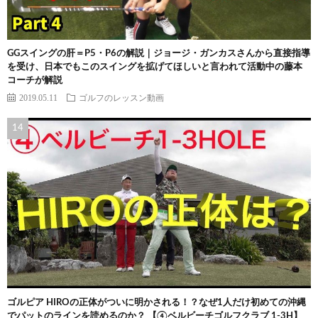
GGスイングの肝＝P5・P6の解説｜ジョージ・ガンカスさんから直接指導
を受け、日本でもこのスイングを拡げてほしいと言われて活動中の藤本
コーチが解説
2019.05.11
ゴルフのレッスン動画
ゴルピア HIROの正体がついに明かされる！？なぜ1人だけ初めての沖縄
でパットのラインを読めるのか？ 【④ベルビーチゴルフクラブ 1-3H】