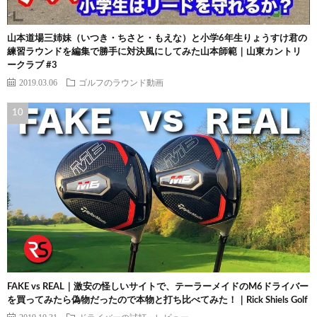
山本道場三姉妹（いつき・ちさと・もえな）と小学6年生りょうすけ君の
練習ラウンドを編集で勝手に対決風にしてみた山本師範｜山東カントリ
ークラブ #3
2019.03.06
ゴルフのラウンド動画
FAKE vs REAL｜激安の怪しいサイトで、テーラーメイドのM6ドライバー
を買ってみたら偽物だったので本物と打ち比べてみた！｜Rick Shiels Golf
2019.10.31
ドライバーの試打・レビュー