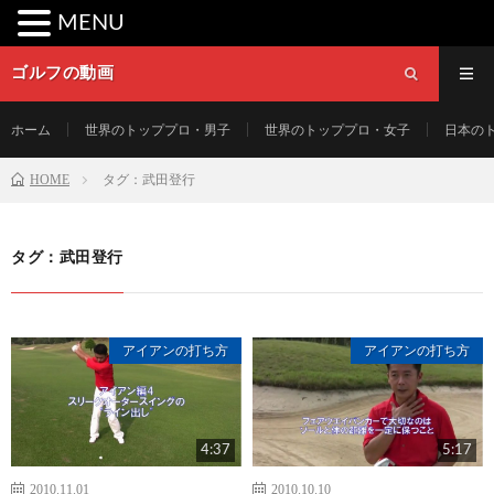
MENU
ゴルフの動画
ホーム
世界のトッププロ・男子
世界のトッププロ・女子
日本の
HOME
タグ：武田登行
タグ：武田登行
アイアンの打ち方
アイアンの打ち方
4:37
5:17
2010.11.01
2010.10.10