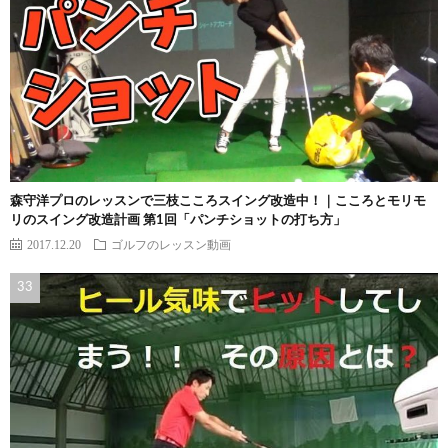
森守洋プロのレッスンで三枝こころスイング改造中！｜こころとモリモ
リのスイング改造計画 第1回「パンチショットの打ち方」
2017.12.20
ゴルフのレッスン動画