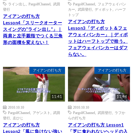
ライン出し
,
PargolfChannel
,
武田
PargolfChannel
,
フェアウェイバン
登行
カー
,
武田登行
,
ディボット
,
ハーフ
トップ
アイアンの打ち方
アイアンの打ち方
Lesson4「スリークオーター
Lesson3「ディボット＆フェ
スイングの”ライン出し”」｜
アウェイバンカー」｜ディボ
両肩と左手親指でつくる三角
ットはハーフトップで拾う。
形の面積を変えない！
フェアウェイバンカーはダフ
らない。
アイアンの打ち方
アイアンの打ち方
11:41
11:44
2010.10.10
2010.10.10
PargolfChannel
,
アゲンスト
,
武田
PargolfChannel
,
武田登行
,
ラフか
登行
,
左ひじ
らの打ち方
アイアンの打ち方
アイアンの打ち方 Lesson1
Lesson2「風に負けない強い
「芝に食われないヘッドの入