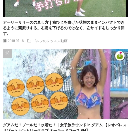
アーリーリリースの直し方｜右ひじを曲げた状態のままインパクトでき
るように素振りする。右肩を下げるのではなく、左サイドをしっかり回
す。
2018.07.18
ゴルフのレッスン動画
グアムだ！プールだ！水着だ！｜女子旅ラウンド in グアム 【レオパレス
リゾートカントリークラブ オーキッドコース 9H】