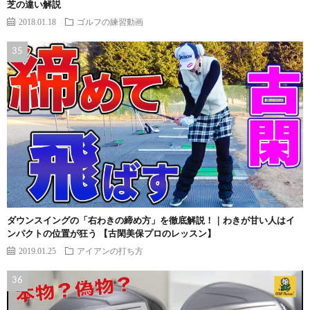
芝の違い解説
2018.01.18
ゴルフの練習動画
ダウンスイングの「右わきの締め方」を徹底解説！｜わきが甘い人はイ
ンパクトの位置が狂う 【古閑美保プロのレッスン】
2019.01.25
アイアンの打ち方