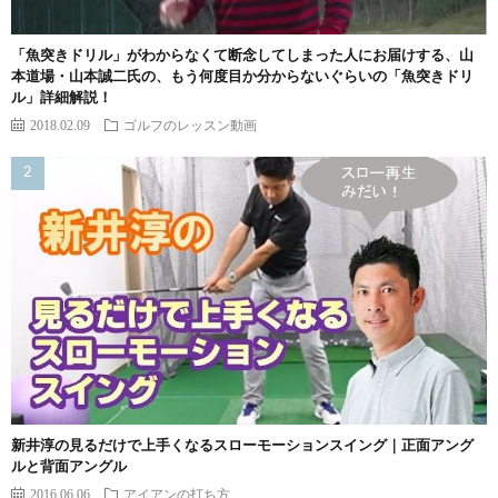
「魚突きドリル」がわからなくて断念してしまった人にお届けする、山
本道場・山本誠二氏の、もう何度目か分からないぐらいの「魚突きドリ
ル」詳細解説！
2018.02.09
ゴルフのレッスン動画
新井淳の見るだけで上手くなるスローモーションスイング｜正面アング
ルと背面アングル
2016.06.06
アイアンの打ち方