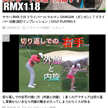
ヤマハ RMX 118 ドライバー vs マルマン DANGAN（ダンガン）7 ドライ
バー 比較 試打インプレッション｜GOLF PLAYING 4
2019.02.13
ドライバーの試打・レビュー
切り返しでの右手の使い方（外旋と内旋）｜多くのアマチュアは切り返
し直後からいきなり内旋の動きが入ってしまうからミスが出る
2018.06.19
ゴルフのレッスン動画