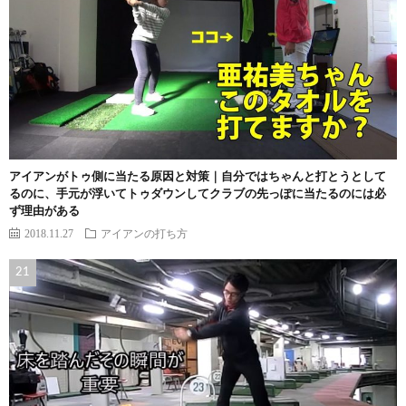
アイアンがトゥ側に当たる原因と対策｜自分ではちゃんと打とうとして
るのに、手元が浮いてトゥダウンしてクラブの先っぽに当たるのには必
ず理由がある
2018.11.27
アイアンの打ち方