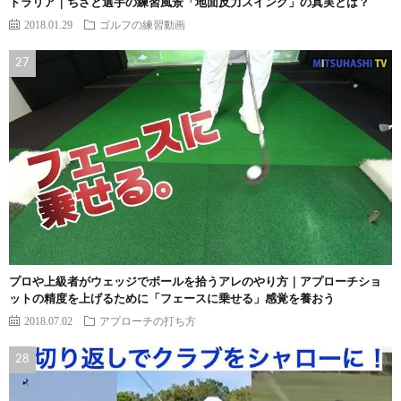
トラリア｜ちさと選手の練習風景「地面反力スイング」の真実とは？
2018.01.29
ゴルフの練習動画
プロや上級者がウェッジでボールを拾うアレのやり方｜アプローチショ
ットの精度を上げるために「フェースに乗せる」感覚を養おう
2018.07.02
アプローチの打ち方