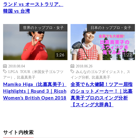
ランド vs オーストラリア、
韓国 vs 台湾
世界のトッププロ・女子
日本のトッププロ・女子
1:26
1:22
2018.08.04
2018.06.26
LPGA TOUR（米国女子ゴルフツ
みんなのゴルフダイジェスト
,
ス
アー）
,
比嘉真美子
イング分析
,
比嘉真美子
Mamiko Higa（比嘉真美子）
全英でも大健闘！ツアー屈指
Highlights｜Round 3｜Ricoh
のショットメーカー！｜比嘉
Women’s British Open 2018
真美子プロのスイング分析
【スイング大辞典】
サイト内検索