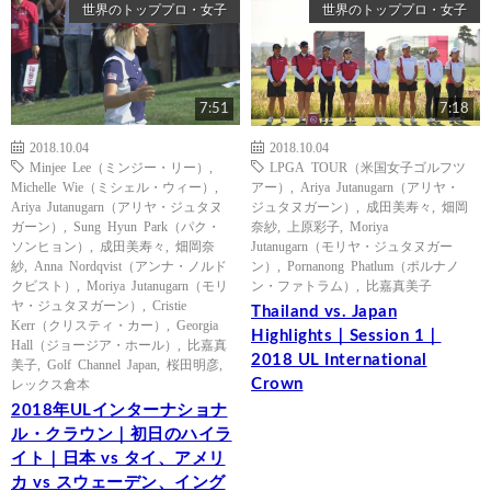
世界のトッププロ・女子
世界のトッププロ・女子
7:51
7:18
2018.10.04
2018.10.04
Minjee Lee（ミンジー・リー）
,
LPGA TOUR（米国女子ゴルフツ
Michelle Wie（ミシェル・ウィー）
,
アー）
,
Ariya Jutanugarn（アリヤ・
Ariya Jutanugarn（アリヤ・ジュタヌ
ジュタヌガーン）
,
成田美寿々
,
畑岡
ガーン）
,
Sung Hyun Park（パク・
奈紗
,
上原彩子
,
Moriya
ソンヒョン）
,
成田美寿々
,
畑岡奈
Jutanugarn（モリヤ・ジュタヌガー
紗
,
Anna Nordqvist（アンナ・ノルド
ン）
,
Pornanong Phatlum（ポルナノ
クビスト）
,
Moriya Jutanugarn（モリ
ン・ファトラム）
,
比嘉真美子
ヤ・ジュタヌガーン）
,
Cristie
Thailand vs. Japan
Kerr（クリスティ・カー）
,
Georgia
Highlights｜Session 1｜
Hall（ジョージア・ホール）
,
比嘉真
2018 UL International
美子
,
Golf Channel Japan
,
桜田明彦
,
Crown
レックス倉本
2018年ULインターナショナ
ル・クラウン｜初日のハイラ
イト｜日本 vs タイ、アメリ
カ vs スウェーデン、イング