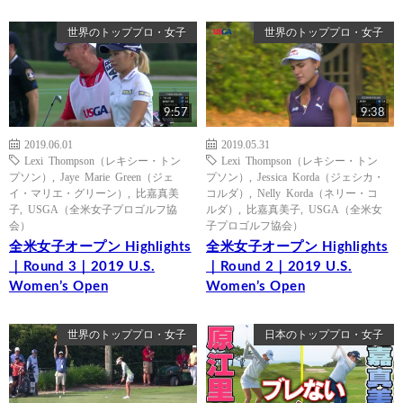
世界のトッププロ・女子
世界のトッププロ・女子
9:57
9:38
2019.06.01
2019.05.31
Lexi Thompson（レキシー・トン
Lexi Thompson（レキシー・トン
プソン）
,
Jaye Marie Green（ジェ
プソン）
,
Jessica Korda（ジェシカ・
イ・マリエ・グリーン）
,
比嘉真美
コルダ）
,
Nelly Korda（ネリー・コ
子
,
USGA（全米女子プロゴルフ協
ルダ）
,
比嘉真美子
,
USGA（全米女
会）
子プロゴルフ協会）
全米女子オープン Highlights
全米女子オープン Highlights
｜Round 3｜2019 U.S.
｜Round 2｜2019 U.S.
Women’s Open
Women’s Open
世界のトッププロ・女子
日本のトッププロ・女子