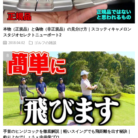
本物（正規品）と偽物（非正規品）の見分け方｜スコッティキャメロン
スタジオセレクトニューポート2
2018.04.02
ゴルフの雑談
手首のヒンジコックを徹底解説｜軽いスイングでも飛距離を出す秘訣｜
釣りよかでしょう × 中井学プロ