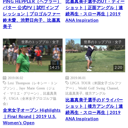
PING HEPPLER（ヘプラー）
比嘉真美子選手のUT・ティー
パター 公式PV｜試打インプ
ショット｜正面アングル｜連
レッション｜プロゴルファー
続再生・スロー再生｜2019
鈴木愛、渋野日向子、比嘉真
ANA Inspiration
美子
世界のトッププロ・女子
世界のトッププロ・女子
14:25
2:20
2019.06.02
2019.06.01
Lexi Thompson（レキシー・トン
LPGA TOUR（米国女子ゴルフツ
プソン）
,
Jaye Marie Green（ジェ
アー）
,
World Golf Swing Channel
,
イ・マリエ・グリーン）
,
比嘉真美
比嘉真美子
,
後方アングル
子
,
USGA（全米女子プロゴルフ協
比嘉真美子選手のドライバー
会）
ショット｜後方アングル｜連
全米女子オープン Highlights
続再生・スロー再生｜2019
｜Final Round｜2019 U.S.
ANA Inspiration
Women’s Open