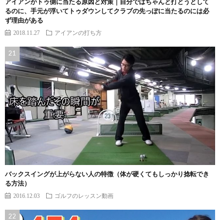
アイアンがトゥ側に当たる原因と対策｜自分ではちゃんと打とうとして
るのに、手元が浮いてトゥダウンしてクラブの先っぽに当たるのには必
ず理由がある
2018.11.27
アイアンの打ち方
バックスイングが上がらない人の特徴（体が硬くてもしっかり捻転でき
る方法）
2016.12.03
ゴルフのレッスン動画