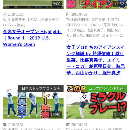
9:00
14:52
2019.05.30
2019.04.06
比嘉真美子
,
USGA（全米女子プ
柏原明日架
,
原江里菜
,
UUUM
ロゴルフ協会）
GOLF-ウーム ゴルフ-
,
芹澤信雄
,
ス
イング解説
,
比嘉真美子
,
西山ゆか
全米女子オープン Highlights
り
,
脇元華
,
服部真夕
,
エイミー・コ
｜Round 1｜2019 U.S.
ガ
Women’s Open
女子プロたちのアイアンスイ
ング解説 by 芹澤信雄｜原江
里菜、比嘉真美子、エイミ
ー・コガ、柏原明日架、脇元
華、西山ゆかり、服部真夕
日本のトッププロ・女子
ゴルフのラウンド動画
16:40
15:34
2019.03.31
2019.03.23
中井学
,
UUUM GOLF-ウーム ゴ
中井学
,
つま先上がり
,
原江里菜
,