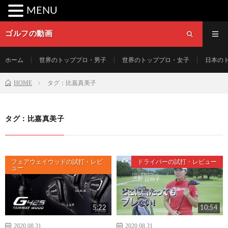
MENU
ゴルフの動画
ホーム
世界のトッププロ・男子
世界のトッププロ・女子
日本の
HOME
タグ：比嘉真美子
タグ：比嘉真美子
フェアウェイウッドの試打・レビ
ドライバーの試打・レビュー
ュー
5:22
10:54
2020.08.31
2020.08.31