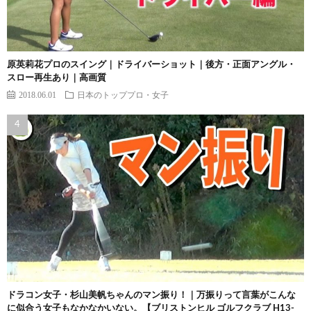
原英莉花プロのスイング｜ドライバーショット｜後方・正面アングル・
スロー再生あり｜高画質
2018.06.01
日本のトッププロ・女子
ドラコン女子・杉山美帆ちゃんのマン振り！｜万振りって言葉がこんな
に似合う女子もなかなかいない。【ブリストンヒル ゴルフクラブ H13-