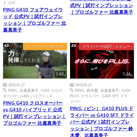
ド LST
式PV｜試打インプレッション
PING G410 フェアウェイウ
｜プロゴルファー 比嘉真美子
ッド 公式PV｜試打インプレ
ッション｜プロゴルファー 比
嘉真美子
ユーテリティの打ち方
ドライバーの試打・レビュー
2:49
5:36
2019.01.22
2019.01.22
PING
,
比嘉真美子
,
G410 クロス
PING
,
鈴木愛
,
比嘉真美子
,
G410
オーバー
,
G410 ハイブリッド
PLUS ドライバー
,
G410 SFT ドラ
イバー
PING G410 クロスオーバー
PING（ピン） G410 PLUS ド
vs G410 ハイブリッド 公式
ライバー vs G410 SFT ドライ
PV｜試打インプレッション｜
バー 公式PV｜試打インプレ
プロゴルファー 比嘉真美子
ッション｜プロゴルファー 鈴
木愛、比嘉真美子