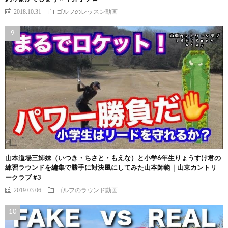
2018.10.31
ゴルフのレッスン動画
山本道場三姉妹（いつき・ちさと・もえな）と小学6年生りょうすけ君の
練習ラウンドを編集で勝手に対決風にしてみた山本師範｜山東カントリ
ークラブ #3
2019.03.06
ゴルフのラウンド動画