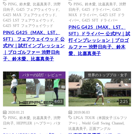
PING
,
鈴木愛
,
比嘉真美子
,
渋野
PING
,
鈴木愛
,
比嘉真美子
,
渋野
日向子
,
G425 フェアウェイウッド
,
日向子
,
G425 ドライバー
,
G425
G425 MAX フェアウェイウッド
,
MAX ドライバー
,
G425 LST ドラ
G425 LST フェアウェイウッド
,
イバー
,
G425 SFT ドライバー
G425 SFT フェアウェイウッド
PING G425（MAX、LST、
PING G425（MAX、LST、
SFT）ドライバー 公式PV｜試
SFT） フェアウェイウッド 公
打インプレッション｜プロゴ
式PV｜試打インプレッション
ルファー 渋野日向子、鈴木
｜プロゴルファー 渋野日向
愛、比嘉真美子
子、鈴木愛、比嘉真美子
パターの試打・レビュー
世界のトッププロ・女子
6:03
2:25
2020.01.21
2019.06.03
PING
,
鈴木愛
,
比嘉真美子
,
渋野
LPGA TOUR（米国女子ゴルフツ
日向子
,
HEPPLER（ヘプラー）パタ
アー）
,
World Golf Swing Channel
,
ー
比嘉真美子
,
正面アングル