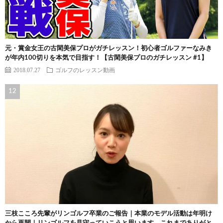
元・賞金女王の古閑美保プロがガチレッスン！初心者ゴルファーなみき
が年内100切りを本気で目指す！【古閑美保プロのガチレッスン #1】
2018.07.27
ゴルフのレッスン動画
三枝こころ先輩がリンゴルフ卒業のご報告｜本業のモデル活動は年明け