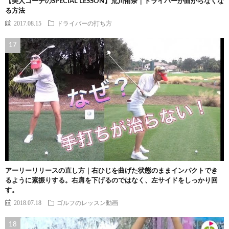
【美人コーチのSPECIAL LESSON】荒川侑奈｜ドライバーが曲がらなくな
る方法
2017.08.15
ドライバーの打ち方
アーリーリリースの直し方｜右ひじを曲げた状態のままインパクトでき
るように素振りする。右肩を下げるのではなく、左サイドをしっかり回
す。
2018.07.18
ゴルフのレッスン動画