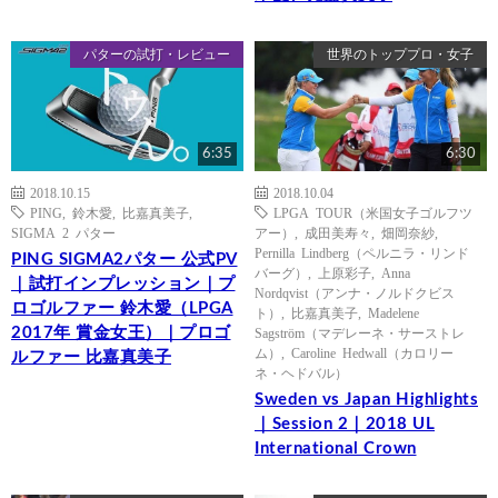
パターの試打・レビュー
世界のトッププロ・女子
6:35
6:30
2018.10.15
2018.10.04
PING
,
鈴木愛
,
比嘉真美子
,
LPGA TOUR（米国女子ゴルフツ
SIGMA 2 パター
アー）
,
成田美寿々
,
畑岡奈紗
,
Pernilla Lindberg（ペルニラ・リンド
PING SIGMA2パター 公式PV
バーグ）
,
上原彩子
,
Anna
｜試打インプレッション｜プ
Nordqvist（アンナ・ノルドクビス
ロゴルファー 鈴木愛（LPGA
ト）
,
比嘉真美子
,
Madelene
2017年 賞金女王）｜プロゴ
Sagström（マデレーネ・サーストレ
ム）
,
Caroline Hedwall（カロリー
ルファー 比嘉真美子
ネ・ヘドバル）
Sweden vs Japan Highlights
｜Session 2｜2018 UL
International Crown