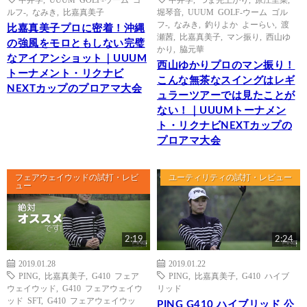
ルフ-
,
なみき
,
比嘉真美子
堀琴音
,
UUUM GOLF-ウーム ゴル
フ-
,
なみき
,
釣りよか よーらい
,
渡
比嘉真美子プロに密着！沖縄
瀬茜
,
比嘉真美子
,
マン振り
,
西山ゆ
の強風をモロともしない完璧
かり
,
脇元華
なアイアンショット｜UUUM
西山ゆかりプロのマン振り！
トーナメント・リクナビ
こんな無茶なスイングはレギ
NEXTカップのプロアマ大会
ュラーツアーでは見たことが
ない！｜UUUMトーナメン
ト・リクナビNEXTカップの
プロアマ大会
フェアウェイウッドの試打・レビ
ユーティリティの試打・レビュー
ュー
2:19
2:24
2019.01.28
2019.01.22
PING
,
比嘉真美子
,
G410 フェア
PING
,
比嘉真美子
,
G410 ハイブ
ウェイウッド
,
G410 フェアウェイウ
リッド
ッド SFT
,
G410 フェアウェイウッ
PING G410 ハイブリッド 公