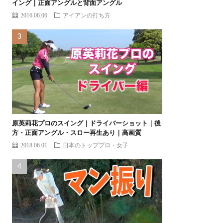
イング｜正面アングルと背面アングル
2016.06.06
アイアンの打ち方
原英莉花プロのスイング｜ドライバーショット｜後
方・正面アングル・スロー再生あり｜高画質
2018.06.01
日本のトッププロ・女子