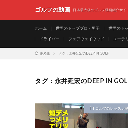
ゴルフの動画
日本最大級のゴルフ動画紹介サイ
ホーム
世界のトッププロ・男子
世界のト
ドライバー
フェアウェイウッド
ユーテ
HOME
タグ：永井延宏のDEEP IN GOLF
タグ：永井延宏のDEEP IN GOL
ゴルフのレッスン