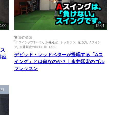
0:00
12:01
2017.05.21
スイングプレーン
,
永井延宏
,
トゥダウン
,
遠心力
,
Aスイン
グ
,
永井延宏のDEEP IN GOLF
Aス
デビッド・レッドベターが提唱する「Aス
井延
イング」とは何なのか？｜永井延宏のゴル
フレッスン
動画