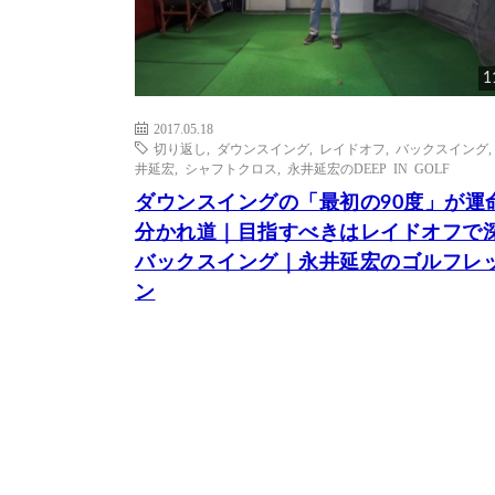
1
2017.05.18
切り返し
,
ダウンスイング
,
レイドオフ
,
バックスイング
井延宏
,
シャフトクロス
,
永井延宏のDEEP IN GOLF
ダウンスイングの「最初の90度」が運
分かれ道｜目指すべきはレイドオフで
バックスイング｜永井延宏のゴルフレ
ン