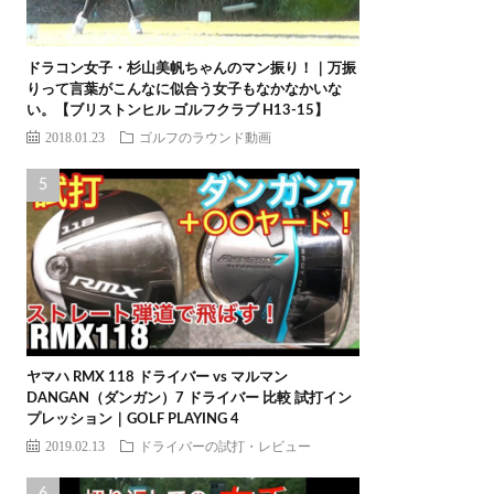
ドラコン女子・杉山美帆ちゃんのマン振り！｜万振
りって言葉がこんなに似合う女子もなかなかいな
い。【ブリストンヒル ゴルフクラブ H13-15】
2018.01.23
ゴルフのラウンド動画
ヤマハ RMX 118 ドライバー vs マルマン
DANGAN（ダンガン）7 ドライバー 比較 試打イン
プレッション｜GOLF PLAYING 4
2019.02.13
ドライバーの試打・レビュー