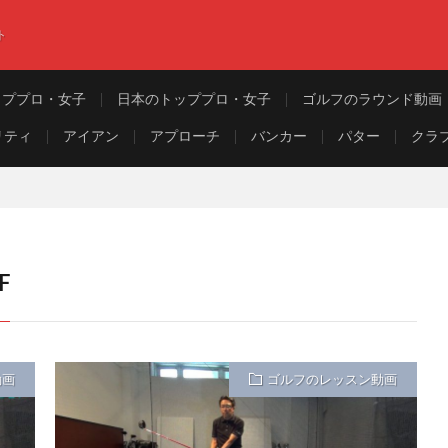
ト
ッププロ・女子
日本のトッププロ・女子
ゴルフのラウンド動画
リティ
アイアン
アプローチ
バンカー
パター
クラ
F
動画
ゴルフのレッスン動画