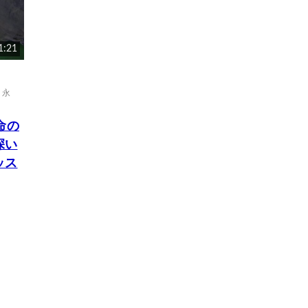
1:21
,
永
命の
深い
ッス