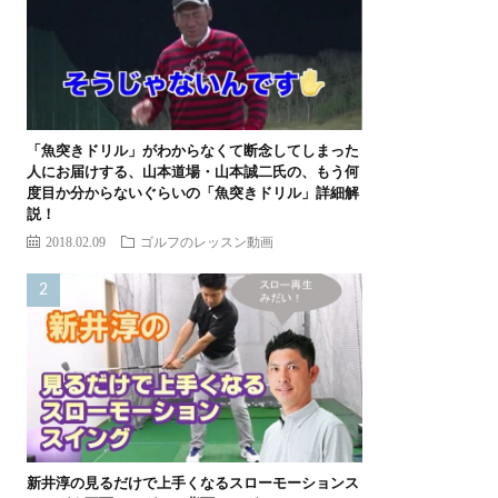
「魚突きドリル」がわからなくて断念してしまった
人にお届けする、山本道場・山本誠二氏の、もう何
度目か分からないぐらいの「魚突きドリル」詳細解
説！
2018.02.09
ゴルフのレッスン動画
新井淳の見るだけで上手くなるスローモーションス