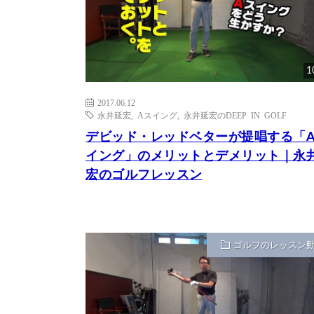
1
2017.06.12
永井延宏
,
Aスイング
,
永井延宏のDEEP IN GOLF
デビッド・レッドベターが提唱する「
イング」のメリットとデメリット｜永
宏のゴルフレッスン
ゴルフのレッスン