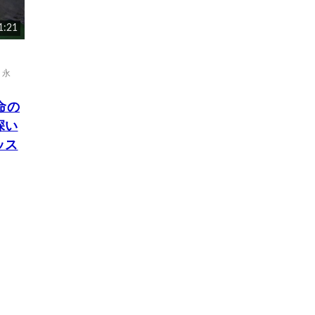
1:21
,
永
命の
深い
ッス