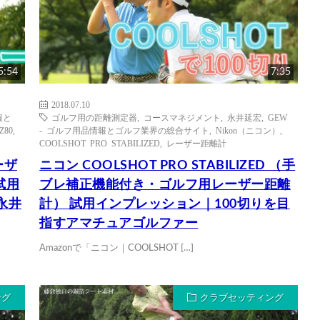
5:54
7:35
2018.07.10
報と
ゴルフ用の距離測定器
,
コースマネジメント
,
永井延宏
,
GEW
Z80
,
- ゴルフ用品情報とゴルフ業界の総合サイト
,
Nikon（ニコン）
,
COOLSHOT PRO STABILIZED
,
レーザー距離計
ーザ
ニコン COOLSHOT PRO STABILIZED （手
 試用
ブレ補正機能付き・ゴルフ用レーザー距離
永井
計） 試用インプレッション｜100切りを目
指すアマチュアゴルファー
Amazonで「ニコン｜COOLSHOT […]
ング
クラブセッティング