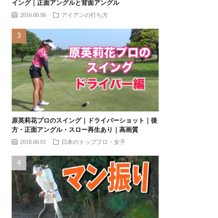
イング｜正面アングルと背面アングル
2016.06.06
アイアンの打ち方
原英莉花プロのスイング｜ドライバーショット｜後
方・正面アングル・スロー再生あり｜高画質
2018.06.01
日本のトッププロ・女子