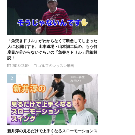
「魚突きドリル」がわからなくて断念してしまった
人にお届けする、山本道場・山本誠二氏の、もう何
度目か分からないぐらいの「魚突きドリル」詳細解
説！
2018.02.09
ゴルフのレッスン動画
新井淳の見るだけで上手くなるスローモーションス