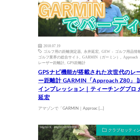
2018.07.19
ゴルフ用の距離測定器
,
永井延宏
,
GEW - ゴルフ用品情
ゴルフ業界の総合サイト
,
GARMIN（ガーミン）
,
Approach 
レーザー距離計
,
GPS距離計
GPSナビ機能が搭載された次世代のレ
ー距離計 GARMIN「Approach Z80」
インプレッション｜ティーチングプロ 
延宏
アマゾンで「GARMIN｜Approac […]
クラブセッティ