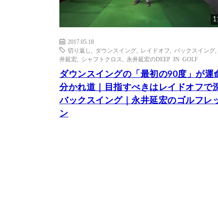
1
2017.05.18
切り返し
,
ダウンスイング
,
レイドオフ
,
バックスイング
井延宏
,
シャフトクロス
,
永井延宏のDEEP IN GOLF
ダウンスイングの「最初の90度」が運
分かれ道｜目指すべきはレイドオフで
バックスイング｜永井延宏のゴルフレ
ン