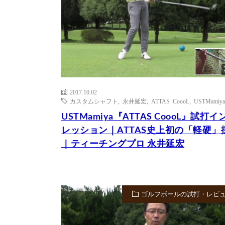
2017.10.02
カスタムシャフト
,
永井延宏
,
ATTAS CoooL
,
USTMamiya
USTMamiya『ATTAS CoooL』試打イ
レッション｜ATTAS史上初の「軽硬」
｜ティーチングプロ 永井延宏
ゴルフボールの試打・レビ