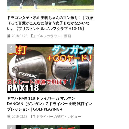
ドラコン女子・杉山美帆ちゃんのマン振り！｜万振
りって言葉がこんなに似合う女子もなかなかいな
い。【ブリストンヒル ゴルフクラブ H13-15】
2018.01.23
ゴルフのラウンド動画
ヤマハ RMX 118 ドライバー vs マルマン
DANGAN（ダンガン）7 ドライバー 比較 試打イン
プレッション｜GOLF PLAYING 4
2019.02.13
ドライバーの試打・レビュー