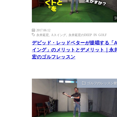
1
2017.06.12
永井延宏
,
Aスイング
,
永井延宏のDEEP IN GOLF
デビッド・レッドベターが提唱する「
イング」のメリットとデメリット｜永
宏のゴルフレッスン
ゴルフのレッスン