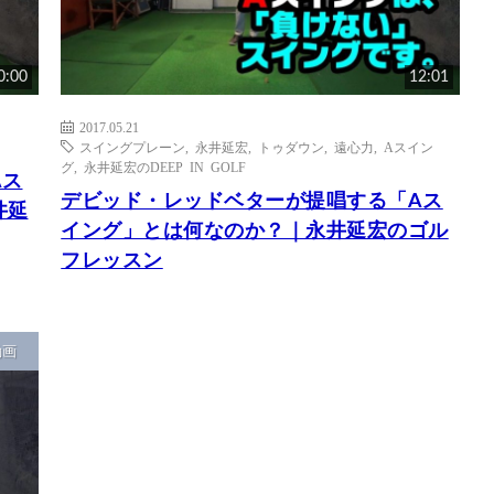
0:00
12:01
2017.05.21
スイングプレーン
,
永井延宏
,
トゥダウン
,
遠心力
,
Aスイン
グ
,
永井延宏のDEEP IN GOLF
Aス
デビッド・レッドベターが提唱する「Aス
井延
イング」とは何なのか？｜永井延宏のゴル
フレッスン
動画