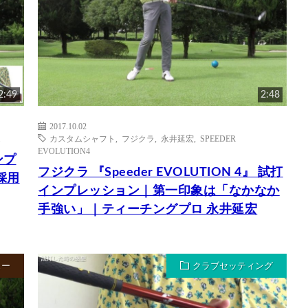
2:49
2:48
2017.10.02
カスタムシャフト
,
フジクラ
,
永井延宏
,
SPEEDER
EVOLUTION4
ンプ
フジクラ 『Speeder EVOLUTION 4』 試打
採用
インプレッション｜第一印象は「なかなか
手強い」｜ティーチングプロ 永井延宏
ュー
クラブセッティング