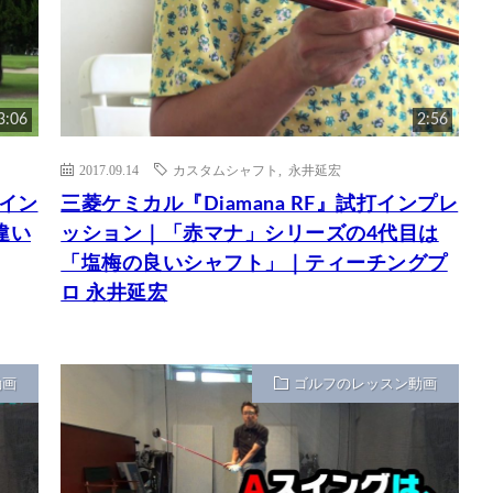
3:06
2:56
2017.09.14
カスタムシャフト
,
永井延宏
打イン
三菱ケミカル『Diamana RF』試打インプレ
違い
ッション｜「赤マナ」シリーズの4代目は
「塩梅の良いシャフト」｜ティーチングプ
ロ 永井延宏
動画
ゴルフのレッスン動画