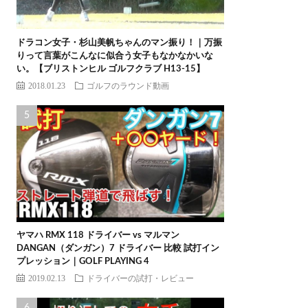
ドラコン女子・杉山美帆ちゃんのマン振り！｜万振
りって言葉がこんなに似合う女子もなかなかいな
い。【ブリストンヒル ゴルフクラブ H13-15】
2018.01.23
ゴルフのラウンド動画
ヤマハ RMX 118 ドライバー vs マルマン
DANGAN（ダンガン）7 ドライバー 比較 試打イン
プレッション｜GOLF PLAYING 4
2019.02.13
ドライバーの試打・レビュー