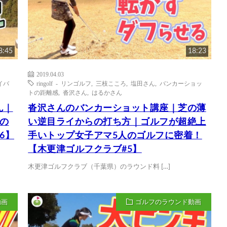
8:45
18:23
2019.04.03
イバ
ringolf - リンゴルフ
,
三枝こころ
,
塩田さん
,
バンカーショッ
トの距離感
,
沓沢さん
,
はるかさん
ん｜
沓沢さんのバンカーショット講座｜芝の薄
の
い逆目ライからの打ち方｜ゴルフが超絶上
6】
手いトップ女子アマ5人のゴルフに密着！
【木更津ゴルフクラブ#5】
木更津ゴルフクラブ（千葉県）のラウンド料 […]
動画
ゴルフのラウンド動画