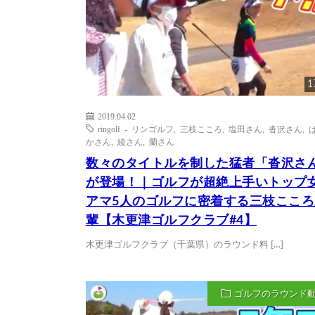
1
2019.04.02
ringolf - リンゴルフ
,
三枝こころ
,
塩田さん
,
沓沢さん
,
かさん
,
綾さん
,
蘭さん
数々のタイトルを制した猛者「沓沢さ
が登場！｜ゴルフが超絶上手いトップ
アマ5人のゴルフに密着する三枝こころ
輩【木更津ゴルフクラブ#4】
木更津ゴルフクラブ（千葉県）のラウンド料 […]
ゴルフのラウンド