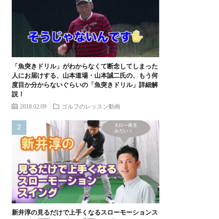
「魚突きドリル」がわからなくて断念してしまった
人にお届けする、山本道場・山本誠二氏の、もう何
度目か分からないぐらいの「魚突きドリル」詳細解
説！
2018.02.09
ゴルフのレッスン動画
新井淳の見るだけで上手くなるスローモーションス