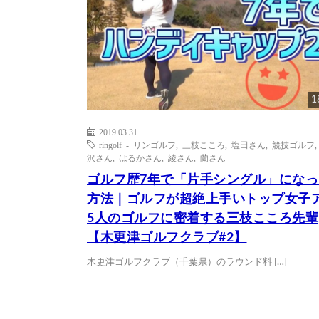
1
2019.03.31
ringolf - リンゴルフ
,
三枝こころ
,
塩田さん
,
競技ゴルフ
沢さん
,
はるかさん
,
綾さん
,
蘭さん
ゴルフ歴7年で「片手シングル」になっ
方法｜ゴルフが超絶上手いトップ女子
5人のゴルフに密着する三枝こころ先輩
【木更津ゴルフクラブ#2】
木更津ゴルフクラブ（千葉県）のラウンド料 […]