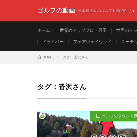
ゴルフの動画
日本最大級のゴルフ動画紹介サイ
ホーム
世界のトッププロ・男子
世界のト
ドライバー
フェアウェイウッド
ユーテ
HOME
タグ：沓沢さん
タグ：沓沢さん
ゴルフのラウンド