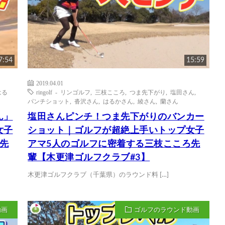
7:54
15:59
2019.04.01
はる
ringolf - リンゴルフ
,
三枝こころ
,
つま先下がり
,
塩田さん
,
パンチショット
,
沓沢さん
,
はるかさん
,
綾さん
,
蘭さん
ん」
塩田さんピンチ！つま先下がりのバンカー
女子
ショット｜ゴルフが超絶上手いトップ女子
先
アマ5人のゴルフに密着する三枝こころ先
輩【木更津ゴルフクラブ#3】
木更津ゴルフクラブ（千葉県）のラウンド料 […]
動画
ゴルフのラウンド動画