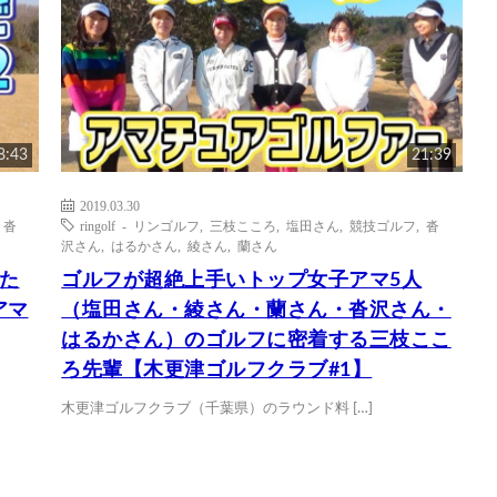
8:43
21:39
2019.03.30
,
沓
ringolf - リンゴルフ
,
三枝こころ
,
塩田さん
,
競技ゴルフ
,
沓
沢さん
,
はるかさん
,
綾さん
,
蘭さん
た
ゴルフが超絶上手いトップ女子アマ5人
アマ
（塩田さん・綾さん・蘭さん・沓沢さん・
はるかさん）のゴルフに密着する三枝ここ
ろ先輩【木更津ゴルフクラブ#1】
木更津ゴルフクラブ（千葉県）のラウンド料 […]