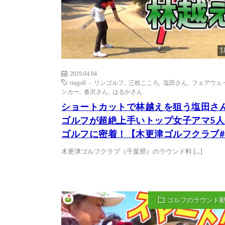
1
2019.04.04
ringolf - リンゴルフ
,
三枝こころ
,
塩田さん
,
フェアウェ
ンカー
,
沓沢さん
,
はるかさん
ショートカットで林越えを狙う塩田さ
ゴルフが超絶上手いトップ女子アマ5人
ゴルフに密着！【木更津ゴルフクラブ#
木更津ゴルフクラブ（千葉県）のラウンド料 […]
ゴルフのラウンド