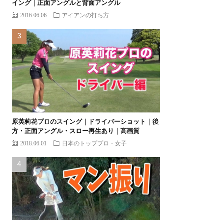
イング｜正面アングルと背面アングル
2016.06.06
アイアンの打ち方
原英莉花プロのスイング｜ドライバーショット｜後
方・正面アングル・スロー再生あり｜高画質
2018.06.01
日本のトッププロ・女子