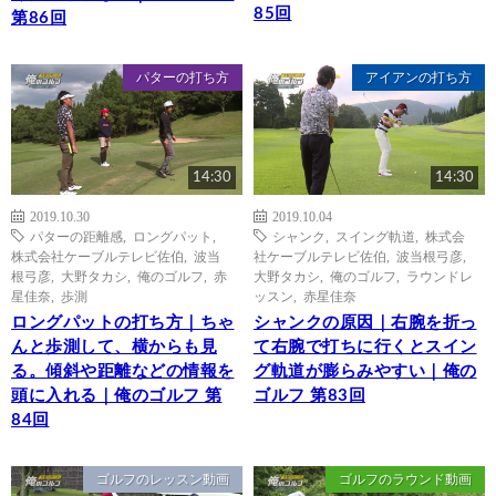
85回
第86回
パターの打ち方
アイアンの打ち方
14:30
14:30
2019.10.30
2019.10.04
パターの距離感
,
ロングパット
,
シャンク
,
スイング軌道
,
株式会
株式会社ケーブルテレビ佐伯
,
波当
社ケーブルテレビ佐伯
,
波当根弓彦
,
根弓彦
,
大野タカシ
,
俺のゴルフ
,
赤
大野タカシ
,
俺のゴルフ
,
ラウンドレ
星佳奈
,
歩測
ッスン
,
赤星佳奈
ロングパットの打ち方｜ちゃ
シャンクの原因｜右腕を折っ
んと歩測して、横からも見
て右腕で打ちに行くとスイン
る。傾斜や距離などの情報を
グ軌道が膨らみやすい｜俺の
頭に入れる｜俺のゴルフ 第
ゴルフ 第83回
84回
ゴルフのレッスン動画
ゴルフのラウンド動画