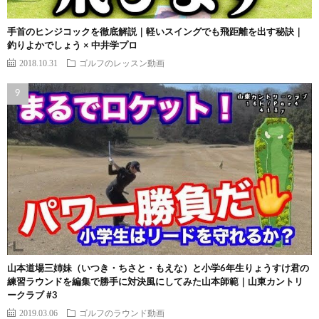
手首のヒンジコックを徹底解説｜軽いスイングでも飛距離を出す秘訣｜
釣りよかでしょう × 中井学プロ
2018.10.31
ゴルフのレッスン動画
山本道場三姉妹（いつき・ちさと・もえな）と小学6年生りょうすけ君の
練習ラウンドを編集で勝手に対決風にしてみた山本師範｜山東カントリ
ークラブ #3
2019.03.06
ゴルフのラウンド動画