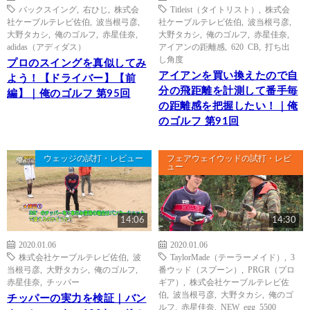
バックスイング
,
右ひじ
,
株式会
Titleist（タイトリスト）
,
株式会
社ケーブルテレビ佐伯
,
波当根弓彦
,
社ケーブルテレビ佐伯
,
波当根弓彦
,
大野タカシ
,
俺のゴルフ
,
赤星佳奈
,
大野タカシ
,
俺のゴルフ
,
赤星佳奈
,
adidas（アディダス）
アイアンの距離感
,
620 CB
,
打ち出
し角度
プロのスイングを真似してみ
アイアンを買い換えたので自
よう！【ドライバー】【前
分の飛距離を計測して番手毎
編】｜俺のゴルフ 第95回
の距離感を把握したい！｜俺
のゴルフ 第91回
ウェッジの試打・レビュー
フェアウェイウッドの試打・レビ
ュー
14:06
14:30
2020.01.06
2020.01.06
株式会社ケーブルテレビ佐伯
,
波
TaylorMade（テーラーメイド）
,
3
当根弓彦
,
大野タカシ
,
俺のゴルフ
,
番ウッド（スプーン）
,
PRGR（プロ
赤星佳奈
,
チッパー
ギア）
,
株式会社ケーブルテレビ佐
伯
,
波当根弓彦
,
大野タカシ
,
俺のゴ
チッパーの実力を検証｜バン
ルフ
,
赤星佳奈
,
NEW egg 5500