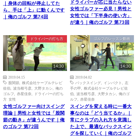
ドライバーが芯に当たらない
｜身体の回転が停止してた
女性ゴルファー必見！男性と
ら、手は「上」に動くんです
女性では「下半身の使い方」
｜俺のゴルフ 第74回
が違う｜俺のゴルフ 第73回
ドライバーの打ち方
ゴルフのレッスン動画
14:30
14:30
2019.04.15
2019.04.02
股関節
,
株式会社ケーブルテレビ
バックスイング
,
インパクト
,
左
佐伯
,
波当根弓彦
,
大野タカシ
,
俺の
手の甲
,
株式会社ケーブルテレビ佐
ゴルフ
,
赤星佳奈
,
ドライバーの打ち
伯
,
波当根弓彦
,
大野タカシ
,
俺のゴ
方 女性
ルフ
,
赤星佳奈
女性ゴルファー向けスイング
スイングを変える時に一番大
理論｜男性と女性では「股関
事なのは「どう当てるか」｜
節の動き」が違うんです｜俺
常にクラブの入れ方を意識し
のゴルフ 第72回
た上で、最適なバックスイン
グを探していく｜俺のゴルフ