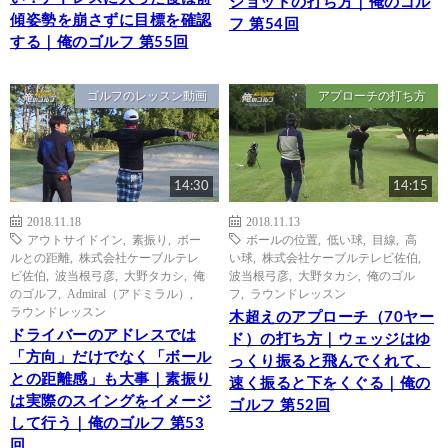
ショットの打ち方｜俺のゴル
傾姿勢を崩さずに目標を確認
フ 第54回
する｜俺のゴルフ 第55回
ゴルフのレッスン動画
アプローチの打ち方
14:30
14:15
2018.11.18
2018.11.13
アウトサイドイン
,
素振り
,
ボー
ボールの位置
,
低い球
,
目線
,
高
ルとの距離
,
株式会社ケーブルテレ
い球
,
株式会社ケーブルテレビ佐伯
,
ビ佐伯
,
波当根弓彦
,
大野タカシ
,
俺
波当根弓彦
,
大野タカシ
,
俺のゴル
のゴルフ
,
Admiral（アドミラル）
,
フ
,
ラウンドレッスン
ラウンドレッスン
木超えのアプローチ（70ヤー
ドライバーのアドレスでは
ド）の打ち方｜ウェッジはゆ
「方向」だけでなく「ボール
っくり振ると飛んでくれて、
との距離感」も大事｜素振り
速く振ると下をくぐる｜俺の
は実際のスイングをイメージ
ゴルフ 第52回
して行う｜俺のゴルフ 第53
回