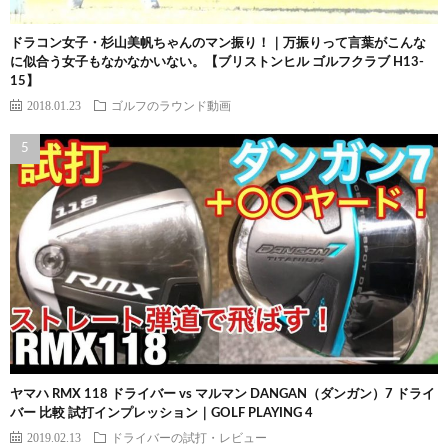
ドラコン女子・杉山美帆ちゃんのマン振り！｜万振りって言葉がこんな
に似合う女子もなかなかいない。【ブリストンヒル ゴルフクラブ H13-
15】
2018.01.23
ゴルフのラウンド動画
ヤマハ RMX 118 ドライバー vs マルマン DANGAN（ダンガン）7 ドライ
バー 比較 試打インプレッション｜GOLF PLAYING 4
2019.02.13
ドライバーの試打・レビュー