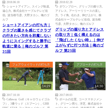
2018.06.18
2018.02.28
ショートアイアン
,
スイング軌道
,
ダウンブロー
,
グリップの握り方
,
遠心力
,
株式会社ケーブルテレビ佐
アドレス
,
アーリーリリースの直し
伯
,
波当根弓彦
,
大野タカシ
,
俺のゴ
方
,
ライ角
,
右わき
,
伸び上がり
,
株
ルフ
式会社ケーブルテレビ佐伯
,
波当根
弓彦
,
大野タカシ
,
俺のゴルフ
ショートアイアンの打ち方｜
グリップの握り方とアドレス
クラブの重さを感じてクラブ
の取り方｜低く構えるのは
の行きたい方向を邪魔しない
「飛ばしたくない時」｜伸び
ようにスイングすると勝手に
上がらずに打つ方法｜俺のゴ
軌道に乗る｜俺のゴルフ 第
ルフ 第25回
31回
フェアウェイウッドの打ち方
アプローチの打ち方
14:29
14:30
2017.10.18
2017.09.03
Callaway Golf（キャロウェイゴル
ボールの位置
,
コースマネジメン
フ）
,
3番ウッド（スプーン）
,
GBB
ト
,
グリーン周り
,
洋芝
,
株式会社ケ
EPIC STAR フェアウェイウッド
,
逆
ーブルテレビ佐伯
,
波当根弓彦
,
大野