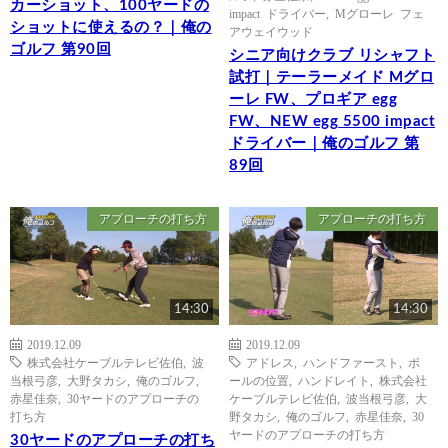
カーショット、100ヤードの
impact ドライバー
,
Mグローレ フェ
ショットに使えるの？｜俺の
アウェイウッド
ゴルフ 第90回
シニア向けクラブ リシャフト
試打｜テーラーメイド Mグロ
ーレ FW、プロギア egg
FW、NEW egg 5500 impact
ドライバー｜俺のゴルフ 第
89回
アプローチの打ち方
アプローチの打ち方
14:30
14:30
2019.12.09
2019.12.09
株式会社ケーブルテレビ佐伯
,
波
アドレス
,
ハンドファースト
,
ボ
当根弓彦
,
大野タカシ
,
俺のゴルフ
,
ールの位置
,
ハンドレイト
,
株式会社
赤星佳奈
,
30ヤードのアプローチの
ケーブルテレビ佐伯
,
波当根弓彦
,
大
打ち方
野タカシ
,
俺のゴルフ
,
赤星佳奈
,
30
ヤードのアプローチの打ち方
30ヤードのアプローチの打ち