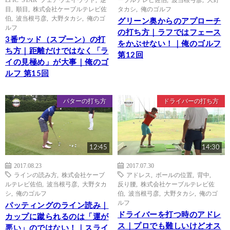
目
,
順目
,
株式会社ケーブルテレビ佐
タカシ
,
俺のゴルフ
伯
,
波当根弓彦
,
大野タカシ
,
俺のゴ
グリーン奥からのアプローチ
ルフ
の打ち方｜ラフではフェース
3番ウッド（スプーン）の打
をかぶせない！｜俺のゴルフ
ち方｜距離だけではなく「ラ
第12回
イの見極め」が大事｜俺のゴ
ルフ 第15回
パターの打ち方
ドライバーの打ち方
12:45
14:30
2017.08.23
2017.07.30
ラインの読み方
,
株式会社ケーブ
アドレス
,
ボールの位置
,
背中
,
ルテレビ佐伯
,
波当根弓彦
,
大野タカ
反り腰
,
株式会社ケーブルテレビ佐
シ
,
俺のゴルフ
伯
,
波当根弓彦
,
大野タカシ
,
俺のゴ
ルフ
パッティングのライン読み｜
ドライバーを打つ時のアドレ
カップに蹴られるのは「運が
ス｜プロでも難しいけどオス
悪い」のではない！｜スライ