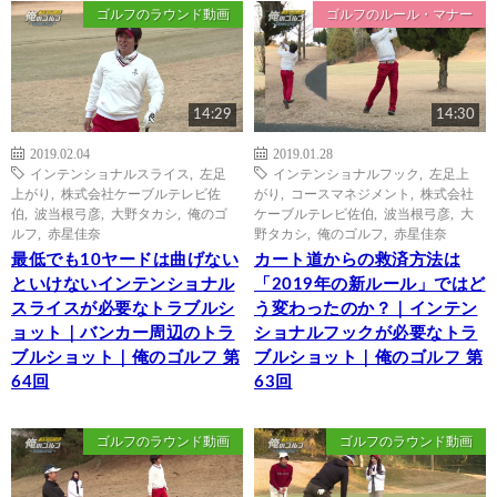
ゴルフのラウンド動画
ゴルフのルール・マナー
14:29
14:30
2019.02.04
2019.01.28
インテンショナルスライス
,
左足
インテンショナルフック
,
左足上
上がり
,
株式会社ケーブルテレビ佐
がり
,
コースマネジメント
,
株式会社
伯
,
波当根弓彦
,
大野タカシ
,
俺のゴ
ケーブルテレビ佐伯
,
波当根弓彦
,
大
ルフ
,
赤星佳奈
野タカシ
,
俺のゴルフ
,
赤星佳奈
最低でも10ヤードは曲げない
カート道からの救済方法は
といけないインテンショナル
「2019年の新ルール」ではど
スライスが必要なトラブルシ
う変わったのか？｜インテン
ョット｜バンカー周辺のトラ
ショナルフックが必要なトラ
ブルショット｜俺のゴルフ 第
ブルショット｜俺のゴルフ 第
64回
63回
ゴルフのラウンド動画
ゴルフのラウンド動画