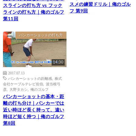
スメの練習ドリル｜俺のゴル
スラインの打ち方 vs フック
フ 第9回
ラインの打ち方｜俺のゴルフ
第11回
バンカーショットの打ち方
14:30
2017.07.13
バンカーショットの距離感
,
株式
会社ケーブルテレビ佐伯
,
波当根弓
彦
,
大野タカシ
,
俺のゴルフ
バンカーショットの基本・距
離の打ち分け｜バンカーでは
近い時ほど長く持って、遠い
時ほど短く持つ｜俺のゴルフ
第8回