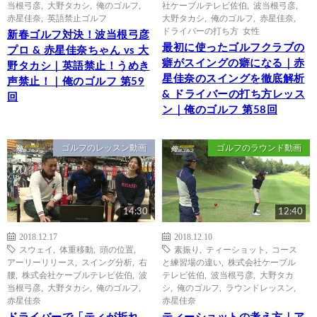
当根弓彦
,
大野タカシ
,
俺のゴルフ
,
社ケーブルテレビ佐伯
,
波当根弓彦
,
赤星佳奈
,
英語禁止ゴルフ
大野タカシ
,
俺のゴルフ
,
赤星佳奈
,
ドライバーの打ち方 女性
新春ゴルフ対決！波当根弓彦
最初に使ったゴルフクラブの
プロ & 赤星佳奈ちゃん vs 大
癖がスイングの癖になる｜赤
野タカシ｜英語禁止！うめき
星佳奈のスイングを徹底解析
声禁止！｜俺のゴルフ 第59
& ドライバーの打ち方レッス
回
ン｜俺のゴルフ 第58回
ゴルフのレッスン動画
ゴルフのラウンド動画
14:30
12:40
2018.12.17
2018.12.10
スウェイ
,
体重移動
,
頭の位置
,
素振り
,
ティーショット
,
コース
アーリーリリース
,
スイング分析
,
右
と練習場の違い
,
株式会社ケーブル
腰
,
株式会社ケーブルテレビ佐伯
,
波
テレビ佐伯
,
波当根弓彦
,
大野タカ
当根弓彦
,
大野タカシ
,
俺のゴルフ
,
シ
,
俺のゴルフ
,
ラウンドレッスン
,
赤星佳奈
赤星佳奈