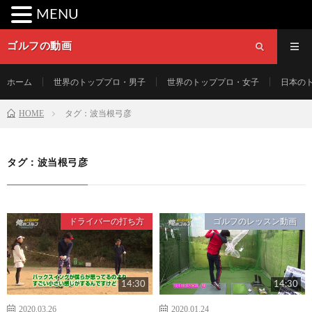
MENU
ゴルフの動画
ホーム
世界のトッププロ・男子
世界のトッププロ・女子
日本の
HOME
タグ：波当根弓彦
タグ：波当根弓彦
ドライバーの打ち方
ゴルフのレッスン動画
14:30
14:30
2020.03.26
2020.01.24