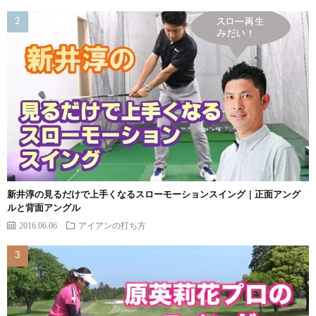
新井淳の見るだけで上手くなるスローモーションスイング｜正面アング
ルと背面アングル
2016.06.06
アイアンの打ち方