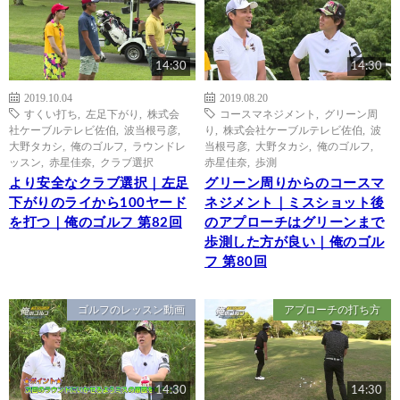
14:30
14:30
2019.10.04
2019.08.20
すくい打ち
,
左足下がり
,
株式会
コースマネジメント
,
グリーン周
社ケーブルテレビ佐伯
,
波当根弓彦
,
り
,
株式会社ケーブルテレビ佐伯
,
波
大野タカシ
,
俺のゴルフ
,
ラウンドレ
当根弓彦
,
大野タカシ
,
俺のゴルフ
,
ッスン
,
赤星佳奈
,
クラブ選択
赤星佳奈
,
歩測
より安全なクラブ選択｜左足
グリーン周りからのコースマ
下がりのライから100ヤード
ネジメント｜ミスショット後
を打つ｜俺のゴルフ 第82回
のアプローチはグリーンまで
歩測した方が良い｜俺のゴル
フ 第80回
ゴルフのレッスン動画
アプローチの打ち方
14:30
14:30