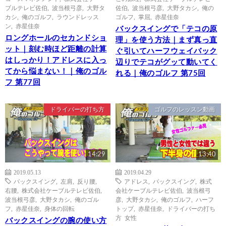
ブルテレビ佐伯
,
波当根弓彦
,
大野タ
佐伯
,
波当根弓彦
,
大野タカシ
,
俺の
カシ
,
俺のゴルフ
,
ラウンドレッス
ゴルフ
,
掌屈
,
赤星佳奈
ン
,
赤星佳奈
バックスイングで「テコの原
ロングホールのセカンドショ
理」を使う方法｜まず真っ直
ット｜刻む時ほど距離の計算
ぐ引いてハーフウェイバック
はしっかり！アドレスに入っ
辺りでテコがグッて動いてく
てから悩まない！｜俺のゴル
れる｜俺のゴルフ 第75回
フ 第77回
ドライバーの打ち方
ゴルフのレッスン動画
14:29
13:40
2019.05.13
2019.04.29
バックスイング
,
左肩
,
反り腰
,
アドレス
,
バックスイング
,
株式
右腰
,
株式会社ケーブルテレビ佐伯
,
会社ケーブルテレビ佐伯
,
波当根弓
波当根弓彦
,
大野タカシ
,
俺のゴル
彦
,
大野タカシ
,
俺のゴルフ
,
ハーフ
フ
,
赤星佳奈
,
身体の回転
トップ
,
赤星佳奈
,
ドライバーの打ち
方 女性
バックスイングの腕の使い方