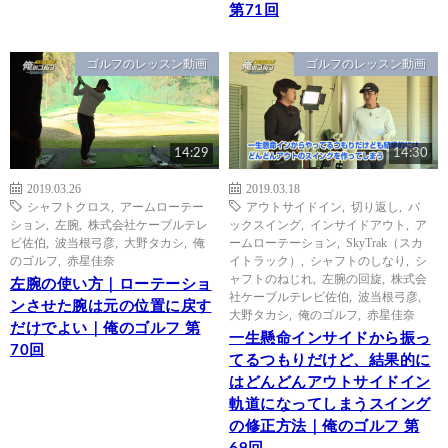
第71回
ゴルフのレッスン動画
ゴルフのレッスン動画
14:29
14:30
2019.03.26
2019.03.18
シャフトクロス
,
アームローテー
アウトサイドイン
,
切り返し
,
バ
ション
,
左腕
,
株式会社ケーブルテレ
ックスイング
,
インサイドアウト
,
ア
ビ佐伯
,
波当根弓彦
,
大野タカシ
,
俺
ームローテーション
,
SkyTrak（スカ
のゴルフ
,
赤星佳奈
イトラック）
,
シャフトのしなり
,
シ
ャフトのねじれ
,
左腕の回旋
,
株式会
左腕の使い方｜ローテーショ
社ケーブルテレビ佐伯
,
波当根弓彦
,
ンさせた腕は元の位置に戻す
大野タカシ
,
俺のゴルフ
,
赤星佳奈
だけでよい｜俺のゴルフ 第
一生懸命インサイドから振っ
70回
てるつもりだけど、結果的に
はどんどんアウトサイドイン
軌道になってしまうスイング
の修正方法｜俺のゴルフ 第