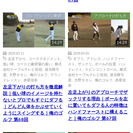
69回
ゴルフのレッスン動画
アプローチの打ち方
14:29
14:29
2019.03.11
2019.03.05
左足下がり
,
コースマネジメント
,
ダフリ
,
アドレス
,
ハンドファー
低い球
,
コースと練習場の違い
,
株式
スト
,
ザックリ
,
ボールの位置
,
ハン
会社ケーブルテレビ佐伯
,
波当根弓
ドレイト
,
スピンコントロール
,
株式
彦
,
大野タカシ
,
俺のゴルフ
,
ラウン
会社ケーブルテレビ佐伯
,
波当根弓
ドレッスン
,
赤星佳奈
彦
,
大野タカシ
,
俺のゴルフ
,
赤星佳
奈
左足下がりの打ち方を徹底解
左足上がりのアプローチでザ
説｜低い球のイメージを持た
ックリする理由｜ボールを左
ないとプロでもすぐにダフる
に置いてもダフる人の特徴は
｜どんどん体をかぶせていく
ハンドファーストに構えるこ
ようにスイングする｜俺のゴ
と｜俺のゴルフ 第67回
ルフ 第68回