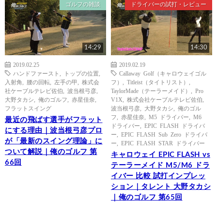
ゴルフの雑談
ドライバーの試打・レビュー
14:29
14:30
2019.02.25
2019.02.19
ハンドファースト
,
トップの位置
,
Callaway Golf（キャロウェイゴル
入射角
,
腰の回転
,
左手の甲
,
株式会
フ）
,
Titleist（タイトリスト）
,
社ケーブルテレビ佐伯
,
波当根弓彦
,
TaylorMade（テーラーメイド）
,
Pro
大野タカシ
,
俺のゴルフ
,
赤星佳奈
,
V1X
,
株式会社ケーブルテレビ佐伯
,
フラットスイング
波当根弓彦
,
大野タカシ
,
俺のゴル
フ
,
赤星佳奈
,
M5 ドライバー
,
M6
最近の飛ばす選手がフラット
ドライバー
,
EPIC FLASH ドライバ
にする理由｜波当根弓彦プロ
ー
,
EPIC FLASH Sub Zero ドライバ
が「最新のスイング理論」に
ー
,
EPIC FLASH STAR ドライバー
ついて解説｜俺のゴルフ 第
キャロウェイ EPIC FLASH vs
66回
テーラーメイド M5/M6 ドラ
イバー 比較 試打インプレッ
ション｜タレント 大野タカシ
｜俺のゴルフ 第65回