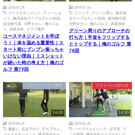
2019.07.29
2019.07.16
コースマネジメント
,
ティーショ
フリップ
,
グリーン周り
,
株式会
ット
,
株式会社ケーブルテレビ佐伯
,
社ケーブルテレビ佐伯
,
波当根弓彦
,
波当根弓彦
,
大野タカシ
,
俺のゴル
大野タカシ
,
俺のゴルフ
,
赤星佳奈
フ
,
赤星佳奈
,
クラブ選択
グリーン周りのアプローチの
コースマネジメントを学ぼ
打ち方｜手首をフリップする
う！｜体を温める重要性｜ス
とトップする｜俺のゴルフ 第
タート前にブンブン振っちゃ
78回
いけない理由｜ミスショット
が続いた時の考え方｜俺のゴ
ルフ 第79回
ゴルフのレッスン動画
ドライバーの打ち方
14:30
14:30
2019.06.24
2019.05.28
素振り
,
左足下がり
,
打ち下ろし
,
ハーフウェイバック
,
左手首
,
て
コースマネジメント
,
株式会社ケー
この原理
,
株式会社ケーブルテレビ