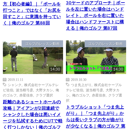
30ヤードのアプローチ｜ボー
方【初心者編】｜「ボールを
ルを左に置いた場合はハンド
打つこと」ではなく「お尻を
レイト、ボールを右に置いた
回すこと」に意識を持ってい
場合はハンドファーストに構
く｜俺のゴルフ 第88回
える｜俺のゴルフ 第87回
ゴルフのレッスン動画
ゴルフのレッスン動画
14:30
14:30
2019.11.11
2019.10.30
シャンク
,
株式会社ケーブルテレ
つま先上がり
,
株式会社ケーブル
ビ佐伯
,
波当根弓彦
,
大野タカシ
,
俺
テレビ佐伯
,
波当根弓彦
,
大野タカ
のゴルフ
,
赤星佳奈
,
クラブ選択
シ
,
俺のゴルフ
,
赤星佳奈
,
クラブ選
択
距離のあるショートホールの
トラブルショット「つま先上
攻略｜アイアンが2回連続で
がり」｜「つま先上がり」か
シャンクした場合は悪いイメ
らは長いクラブの方が曲がり
ージを払拭するためにUTで軽
が少なくなる｜俺のゴルフ 第
く打つしかない｜俺のゴルフ