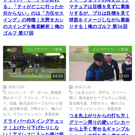
ドライバーで「ティが折れ
ティーショットの考え方｜ア
る」「ティがどこに行ったか
マチュアは目標を見ずに素振
分からない」のは「力任せス
りするが、プロは目標を見て
イング」の特徴｜大野タカシ
球筋をイメージしながら素振
のスイングを徹底解析｜俺の
りする｜俺のゴルフ 第56回
ゴルフ 第57回
ゴルフのラウンド動画
ゴルフのラウンド動画
14:30
13:00
2018.12.05
2018.11.26
ビハインド・ザ・ボール
,
前傾姿
つま先上がり
,
手打ち
,
グリーン
勢のキープ
,
アドレス
,
アライメン
周り
,
株式会社ケーブルテレビ佐伯
,
ト
,
目線
,
株式会社ケーブルテレビ佐
波当根弓彦
,
大野タカシ
,
俺のゴル
伯
,
波当根弓彦
,
大野タカシ
,
俺のゴ
フ
,
ラウンドレッスン
,
赤星佳奈
ルフ
,
ラウンドレッスン
,
赤星佳奈
つま先上がりからの打ち方｜
ドライバーのスイングチェッ
グリーン周りの硬いバンカー
ク｜上げたり下げたりしな
から上手く寄せるギャンブル
い！アドレスに入った後は前