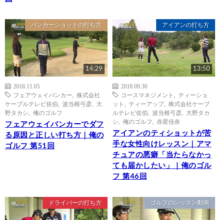
バンカーショットの打ち方
アイアンの打ち方
14:29
13:50
2018.11.05
2018.09.30
フェアウェイバンカー
,
株式会社
コースマネジメント
,
ティーショ
ケーブルテレビ佐伯
,
波当根弓彦
,
大
ット
,
ティーアップ
,
株式会社ケーブ
野タカシ
,
俺のゴルフ
ルテレビ佐伯
,
波当根弓彦
,
大野タカ
シ
,
俺のゴルフ
,
赤星佳奈
フェアウェイバンカーでダフ
アイアンのティショットが苦
る原因と正しい打ち方｜俺の
手な女性向けレッスン｜アマ
ゴルフ 第51回
チュアの悪癖「当たらなかっ
ても届かしたい」｜俺のゴル
フ 第46回
ドライバーの打ち方
ゴルフのレッスン動画