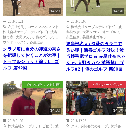
14:29
14:30
2019.01.21
2019.01.07
左足上がり
,
コースマネジメント
,
株式会社ケーブルテレビ佐伯
,
波
株式会社ケーブルテレビ佐伯
,
波当
当根弓彦
,
大野タカシ
,
俺のゴルフ
,
根弓彦
,
大野タカシ
,
俺のゴルフ
,
ラ
赤星佳奈
,
英語禁止ゴルフ
ウンドレッスン
,
赤星佳奈
波当根名人が3番のタラコで
クラブ毎に自分の弾道の高さ
良い球｜新春ゴルフ対決！波
を把握しておくことが大事｜
当根弓彦プロ & 赤星佳奈ちゃ
トラブルショット編 #1｜ゴ
ん vs 大野タカシ 英語禁止ゴ
ルフ 第62回
ルフ#2｜俺のゴルフ 第60回
ゴルフのラウンド動画
ドライバーの打ち方
14:30
14:30
2019.01.02
2018.12.26
株式会社ケーブルテレビ佐伯
,
波
タメ
,
前傾姿勢のキープ
,
株式会