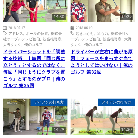
14:30
14:29
2018.07.17
2018.06.19
アドレス
,
ボールの位置
,
株式会
起き上がり
,
遠心力
,
株式会社ケ
社ケーブルテレビ佐伯
,
波当根弓彦
,
ーブルテレビ佐伯
,
波当根弓彦
,
大野
大野タカシ
,
俺のゴルフ
タカシ
,
俺のゴルフ
ドライバーショットを「調整
ドライバーが左右に曲がる原
する技術」｜毎回「同じ所に
因｜フェースをまっすぐ当て
立とう」とするのではなく、
ようとしてはいけない｜俺の
毎回「同じようにクラブを置
ゴルフ 第32回
こう」とするのがプロ｜俺の
ゴルフ 第35回
アイアンの打ち方
アイアンの打ち方
14:29
14:30