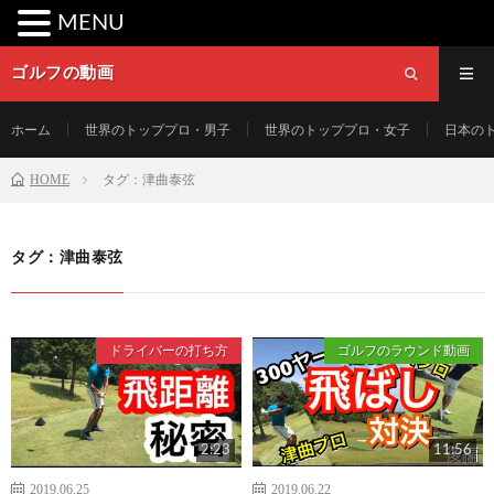
MENU
ゴルフの動画
ホーム
世界のトッププロ・男子
世界のトッププロ・女子
日本の
HOME
タグ：津曲泰弦
タグ：津曲泰弦
ドライバーの打ち方
ゴルフのラウンド動画
2:23
11:56
2019.06.25
2019.06.22