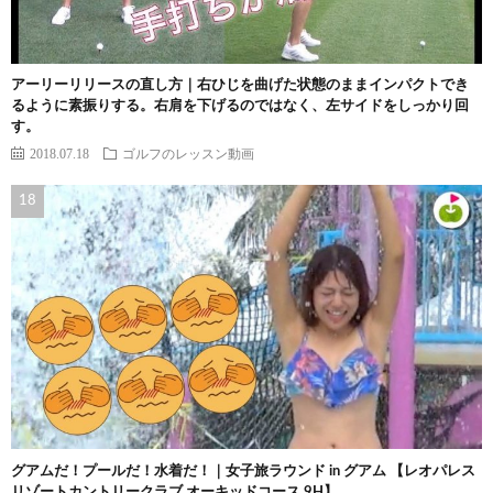
アーリーリリースの直し方｜右ひじを曲げた状態のままインパクトでき
るように素振りする。右肩を下げるのではなく、左サイドをしっかり回
す。
2018.07.18
ゴルフのレッスン動画
グアムだ！プールだ！水着だ！｜女子旅ラウンド in グアム 【レオパレス
リゾートカントリークラブ オーキッドコース 9H】