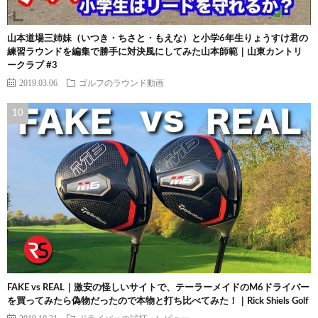
山本道場三姉妹（いつき・ちさと・もえな）と小学6年生りょうすけ君の
練習ラウンドを編集で勝手に対決風にしてみた山本師範｜山東カントリ
ークラブ #3
2019.03.06
ゴルフのラウンド動画
FAKE vs REAL｜激安の怪しいサイトで、テーラーメイドのM6ドライバー
を買ってみたら偽物だったので本物と打ち比べてみた！｜Rick Shiels Golf
2019.10.31
ドライバーの試打・レビュー