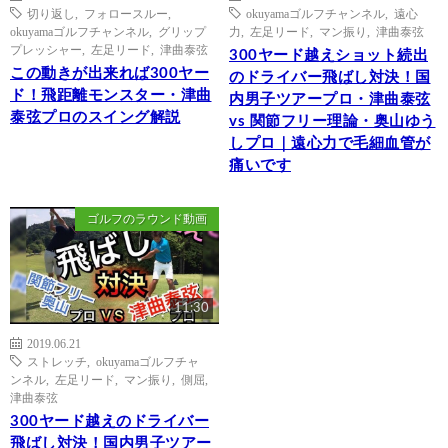
切り返し
,
フォロースルー
,
okuyamaゴルフチャンネル
,
遠心
okuyamaゴルフチャンネル
,
グリップ
力
,
左足リード
,
マン振り
,
津曲泰弦
プレッシャー
,
左足リード
,
津曲泰弦
300ヤード越えショット続出
この動きが出来れば300ヤー
のドライバー飛ばし対決！国
ド！飛距離モンスター・津曲
内男子ツアープロ・津曲泰弦
泰弦プロのスイング解説
vs 関節フリー理論・奥山ゆう
しプロ｜遠心力で毛細血管が
痛いです
ゴルフのラウンド動画
11:30
2019.06.21
ストレッチ
,
okuyamaゴルフチャ
ンネル
,
左足リード
,
マン振り
,
側屈
,
津曲泰弦
300ヤード越えのドライバー
飛ばし対決！国内男子ツアー