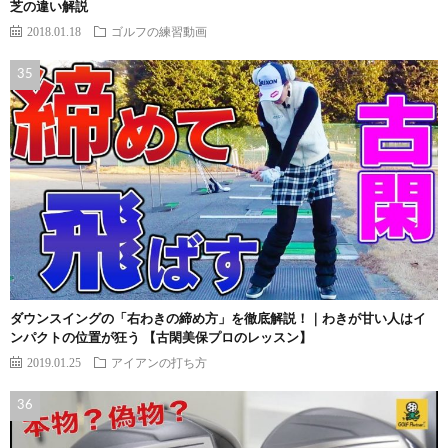
芝の違い解説
2018.01.18
ゴルフの練習動画
ダウンスイングの「右わきの締め方」を徹底解説！｜わきが甘い人はイ
ンパクトの位置が狂う 【古閑美保プロのレッスン】
2019.01.25
アイアンの打ち方