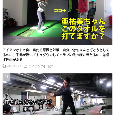
アイアンがトゥ側に当たる原因と対策｜自分ではちゃんと打とうとして
るのに、手元が浮いてトゥダウンしてクラブの先っぽに当たるのには必
ず理由がある
2018.11.27
アイアンの打ち方