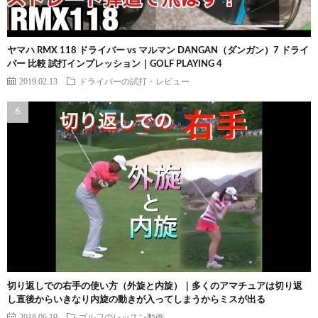
ヤマハ RMX 118 ドライバー vs マルマン DANGAN（ダンガン）7 ドライ
バー 比較 試打インプレッション｜GOLF PLAYING 4
2019.02.13
ドライバーの試打・レビュー
切り返しでの右手の使い方（外旋と内旋）｜多くのアマチュアは切り返
し直後からいきなり内旋の動きが入ってしまうからミスが出る
2018.06.19
ゴルフのレッスン動画