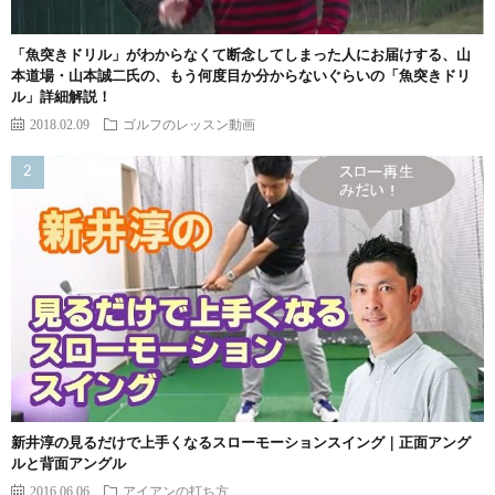
「魚突きドリル」がわからなくて断念してしまった人にお届けする、山
本道場・山本誠二氏の、もう何度目か分からないぐらいの「魚突きドリ
ル」詳細解説！
2018.02.09
ゴルフのレッスン動画
新井淳の見るだけで上手くなるスローモーションスイング｜正面アング
ルと背面アングル
2016.06.06
アイアンの打ち方