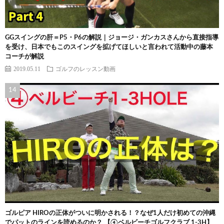
GGスイングの肝＝P5・P6の解説｜ジョージ・ガンカスさんから直接指導
を受け、日本でもこのスイングを拡げてほしいと言われて活動中の藤本
コーチが解説
2019.05.11
ゴルフのレッスン動画
ゴルピア HIROの正体がついに明かされる！？なぜ1人だけ初めての沖縄
でパットのラインを読めるのか？ 【④ベルビーチゴルフクラブ 1-3H】