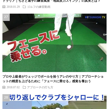
トラリア｜ちさと選手の練習風景「地面反力スイング」の真実とは？
2018.01.29
ゴルフの練習動画
プロや上級者がウェッジでボールを拾うアレのやり方｜アプローチショ
ットの精度を上げるために「フェースに乗せる」感覚を養おう
2018.07.02
アプローチの打ち方