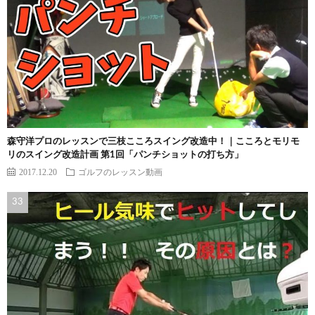
森守洋プロのレッスンで三枝こころスイング改造中！｜こころとモリモ
リのスイング改造計画 第1回「パンチショットの打ち方」
2017.12.20
ゴルフのレッスン動画