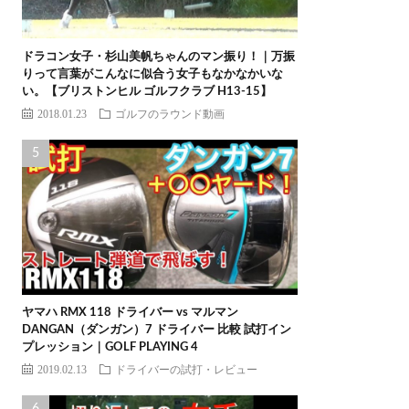
ドラコン女子・杉山美帆ちゃんのマン振り！｜万振
りって言葉がこんなに似合う女子もなかなかいな
い。【ブリストンヒル ゴルフクラブ H13-15】
2018.01.23
ゴルフのラウンド動画
ヤマハ RMX 118 ドライバー vs マルマン
DANGAN（ダンガン）7 ドライバー 比較 試打イン
プレッション｜GOLF PLAYING 4
2019.02.13
ドライバーの試打・レビュー