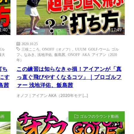
1:40
17:49
2020.10.25
ゴル
三枝こころ
,
ONOFF（オノフ）
,
UUUM GOLF-ウーム ゴル
藤大
フ-
,
なみき
,
浅地洋佑
,
飯島茜
,
ONOFF AKA アイアン（2020
年）
打ち
この練習は知らなきゃ損！アイアンが「真
にす
っ直ぐ飛びやすくなるコツ」｜プロゴルフ
島茜
ァー 浅地洋佑、飯島茜
オノフ｜アイアン AKA（2020年モデ […]
動画
ゴルフのラウンド動画