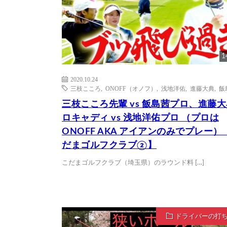
1
2020.10.24
三枝こころ
,
ONOFF（オノフ）
,
浅地洋佑
,
進藤大典
,
飯
三枝こころ先輩 vs 飯島茜プロ、進藤
ロキャディ vs 浅地洋佑プロ （プロは
ONOFF AKA アイアンのみでプレー）
だまゴルフクラブ②】
こだまゴルフクラブ（埼玉県）のラウンド料 […]
ドライバーの打