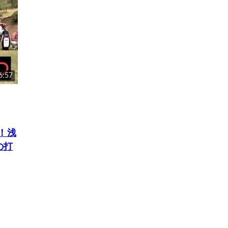
6:57
！浅
の打