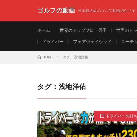
ゴルフの動画
日本最大級のゴルフ動画紹介サイ
ホーム
世界のトッププロ・男子
世界のト
ドライバー
フェアウェイウッド
ユーテ
HOME
タグ：浅地洋佑
タグ：浅地洋佑
ドライバーの打