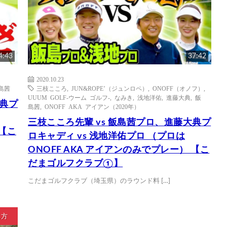
4:43
37:42
2020.10.23
島茜
三枝こころ
,
JUN&ROPE’（ジュンロペ）
,
ONOFF（オノフ）
,
UUUM GOLF-ウーム ゴルフ-
,
なみき
,
浅地洋佑
,
進藤大典
,
飯
大典プ
島茜
,
ONOFF AKA アイアン（2020年）
三枝こころ先輩 vs 飯島茜プロ、進藤大典プ
 【こ
ロキャディ vs 浅地洋佑プロ （プロは
ONOFF AKA アイアンのみでプレー） 【こ
だまゴルフクラブ①】
こだまゴルフクラブ（埼玉県）のラウンド料 […]
ち方