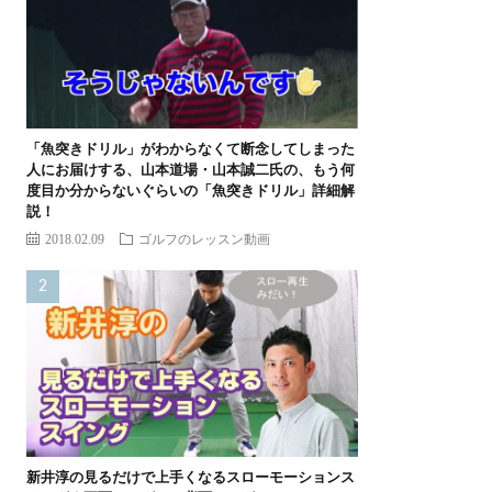
「魚突きドリル」がわからなくて断念してしまった
人にお届けする、山本道場・山本誠二氏の、もう何
度目か分からないぐらいの「魚突きドリル」詳細解
説！
2018.02.09
ゴルフのレッスン動画
新井淳の見るだけで上手くなるスローモーションス