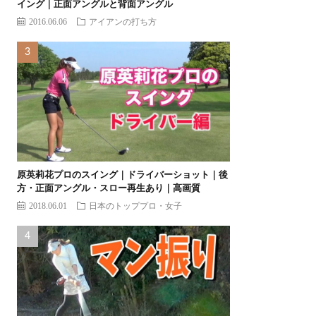
イング｜正面アングルと背面アングル
2016.06.06
アイアンの打ち方
原英莉花プロのスイング｜ドライバーショット｜後
方・正面アングル・スロー再生あり｜高画質
2018.06.01
日本のトッププロ・女子