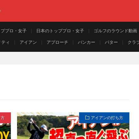
ト
ッププロ・女子
日本のトッププロ・女子
ゴルフのラウンド動画
リティ
アイアン
アプローチ
バンカー
パター
クラ
ち方
アイアンの打ち方