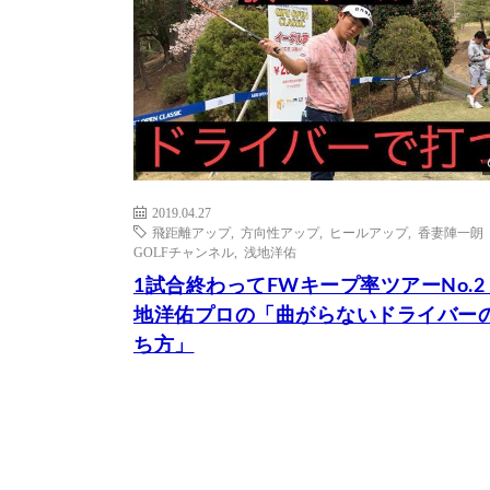
2019.04.27
飛距離アップ
,
方向性アップ
,
ヒールアップ
,
香妻陣一朗
GOLFチャンネル
,
浅地洋佑
1試合終わってFWキープ率ツアーNo.2
地洋佑プロの「曲がらないドライバー
ち方」