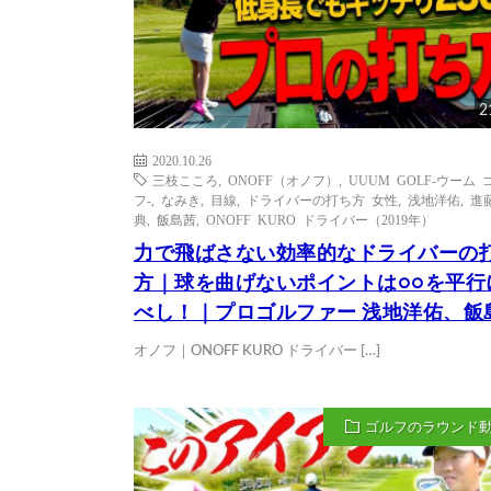
2
2020.10.26
三枝こころ
,
ONOFF（オノフ）
,
UUUM GOLF-ウーム 
フ-
,
なみき
,
目線
,
ドライバーの打ち方 女性
,
浅地洋佑
,
進
典
,
飯島茜
,
ONOFF KURO ドライバー（2019年）
力で飛ばさない効率的なドライバーの
方｜球を曲げないポイントは○○を平行
べし！｜プロゴルファー 浅地洋佑、飯
オノフ｜ONOFF KURO ドライバー […]
ゴルフのラウンド