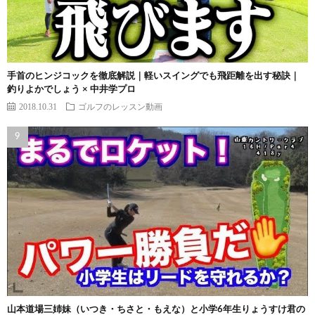
手首のヒンジコックを徹底解説｜軽いスイングでも飛距離を出す秘訣｜
釣りよかでしょう × 中井学プロ
2018.10.31
ゴルフのレッスン動画
山本道場三姉妹（いつき・ちさと・もえな）と小学6年生りょうすけ君の