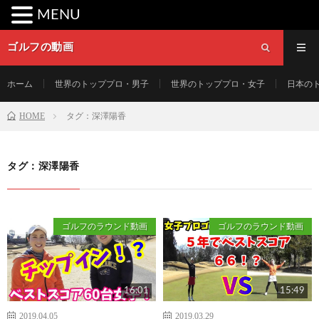
MENU
ゴルフの動画
ホーム
世界のトッププロ・男子
世界のトッププロ・女子
日本の
HOME
タグ：深澤陽香
タグ：深澤陽香
ゴルフのラウンド動画
ゴルフのラウンド動画
16:01
15:49
2019.04.05
2019.03.29