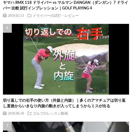
ヤマハ RMX 118 ドライバー vs マルマン DANGAN（ダンガン）7 ドライ
バー 比較 試打インプレッション｜GOLF PLAYING 4
2019.02.13
ドライバーの試打・レビュー
切り返しでの右手の使い方（外旋と内旋）｜多くのアマチュアは切り返
し直後からいきなり内旋の動きが入ってしまうからミスが出る
2018.06.19
ゴルフのレッスン動画