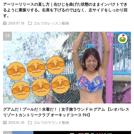
アーリーリリースの直し方｜右ひじを曲げた状態のままインパクトでき
るように素振りする。右肩を下げるのではなく、左サイドをしっかり回
す。
2018.07.18
ゴルフのレッスン動画
グアムだ！プールだ！水着だ！｜女子旅ラウンド in グアム 【レオパレス
リゾートカントリークラブ オーキッドコース 9H】
2018.01.30
ゴルフのラウンド動画