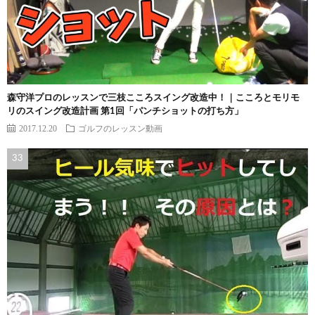
森守洋プロのレッスンで三枝こころスイング改造中！｜こころとモリモ
リのスイング改造計画 第1回「パンチショットの打ち方」
2017.12.20
ゴルフのレッスン動画