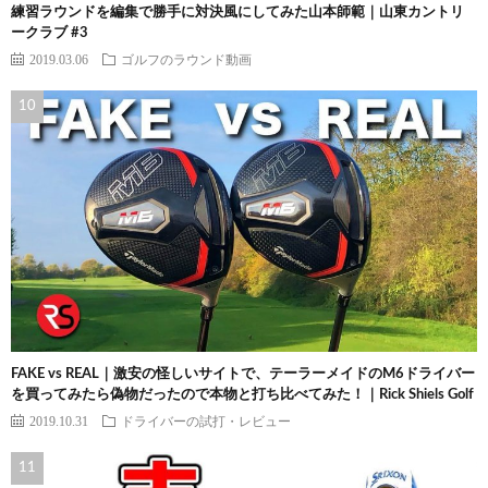
練習ラウンドを編集で勝手に対決風にしてみた山本師範｜山東カントリ
ークラブ #3
2019.03.06
ゴルフのラウンド動画
FAKE vs REAL｜激安の怪しいサイトで、テーラーメイドのM6ドライバー
を買ってみたら偽物だったので本物と打ち比べてみた！｜Rick Shiels Golf
2019.10.31
ドライバーの試打・レビュー