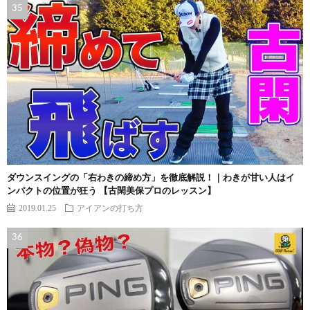
ダウンスイングの「右わきの締め方」を徹底解説！｜わきが甘い人はイ
ンパクトの位置が狂う 【古閑美保プロのレッスン】
2019.01.25
アイアンの打ち方