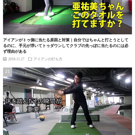
アイアンがトゥ側に当たる原因と対策｜自分ではちゃんと打とうとして
るのに、手元が浮いてトゥダウンしてクラブの先っぽに当たるのには必
ず理由がある
2018.11.27
アイアンの打ち方