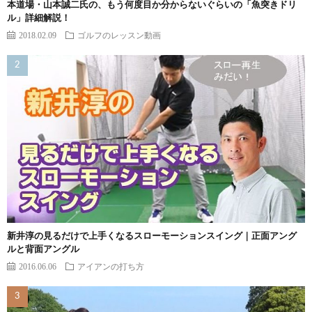
本道場・山本誠二氏の、もう何度目か分からないぐらいの「魚突きドリ
ル」詳細解説！
2018.02.09
ゴルフのレッスン動画
新井淳の見るだけで上手くなるスローモーションスイング｜正面アング
ルと背面アングル
2016.06.06
アイアンの打ち方