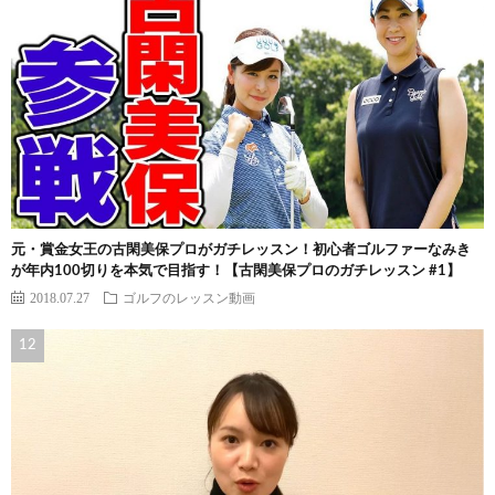
元・賞金女王の古閑美保プロがガチレッスン！初心者ゴルファーなみき
が年内100切りを本気で目指す！【古閑美保プロのガチレッスン #1】
2018.07.27
ゴルフのレッスン動画