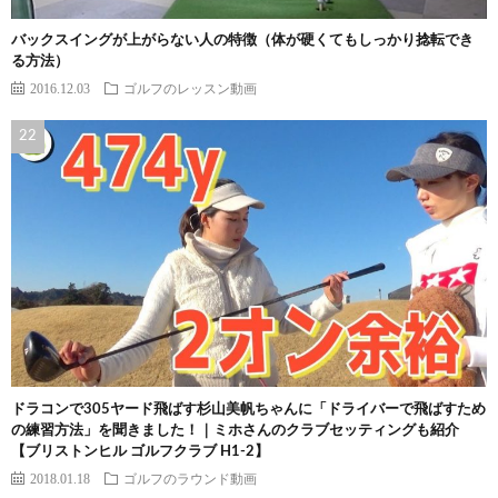
バックスイングが上がらない人の特徴（体が硬くてもしっかり捻転でき
る方法）
2016.12.03
ゴルフのレッスン動画
ドラコンで305ヤード飛ばす杉山美帆ちゃんに「ドライバーで飛ばすため
の練習方法」を聞きました！｜ミホさんのクラブセッティングも紹介
【ブリストンヒル ゴルフクラブ H1-2】
2018.01.18
ゴルフのラウンド動画