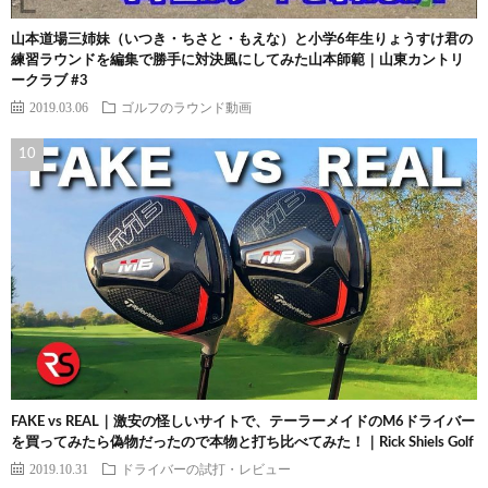
山本道場三姉妹（いつき・ちさと・もえな）と小学6年生りょうすけ君の
練習ラウンドを編集で勝手に対決風にしてみた山本師範｜山東カントリ
ークラブ #3
2019.03.06
ゴルフのラウンド動画
FAKE vs REAL｜激安の怪しいサイトで、テーラーメイドのM6ドライバー
を買ってみたら偽物だったので本物と打ち比べてみた！｜Rick Shiels Golf
2019.10.31
ドライバーの試打・レビュー