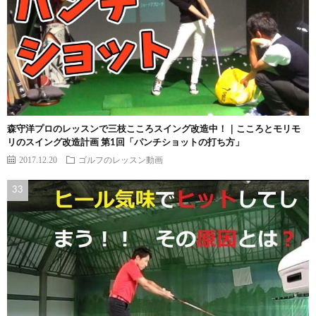
森守洋プロのレッスンで三枝こころスイング改造中！｜こころとモリモ
リのスイング改造計画 第1回「パンチショットの打ち方」
2017.12.20
ゴルフのレッスン動画