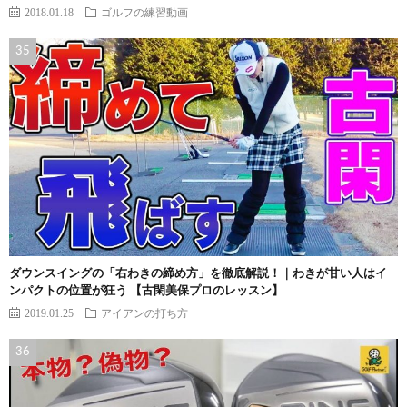
2018.01.18
ゴルフの練習動画
ダウンスイングの「右わきの締め方」を徹底解説！｜わきが甘い人はイ
ンパクトの位置が狂う 【古閑美保プロのレッスン】
2019.01.25
アイアンの打ち方