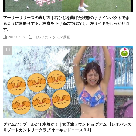
アーリーリリースの直し方｜右ひじを曲げた状態のままインパクトでき
るように素振りする。右肩を下げるのではなく、左サイドをしっかり回
す。
2018.07.18
ゴルフのレッスン動画
グアムだ！プールだ！水着だ！｜女子旅ラウンド in グアム 【レオパレス
リゾートカントリークラブ オーキッドコース 9H】