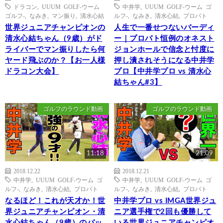
ドラコン
,
UUUM GOLF-ウーム
中井学
,
UUUM GOLF-ウーム ゴ
ゴルフ-
,
なみき
,
マン振り
,
清水心結
ルフ-
,
なみき
,
清水心結
,
プロバト
世界ジュニアチャンピオンの
人生で一番せつないバーディ
清水心結ちゃん（9歳）がド
ー｜プロバト恒例のオネスト
ライバーでマン振りしたら何
ジョンホールで信念と忖度に
ヤード飛ぶのか？【お一人様
押し潰されそうになる中井学
ドラコン大会】
プロ【中井学プロ vs 清水心
結ちゃん#3】
ゴルフのラウンド動画
ゴルフのラウンド動画
11:18
21:09
2018.12.22
2018.12.21
中井学
,
UUUM GOLF-ウーム ゴ
中井学
,
UUUM GOLF-ウーム ゴ
ルフ-
,
なみき
,
清水心結
,
プロバト
ルフ-
,
なみき
,
清水心結
,
プロバト
なるほど！これが天才か！世
中井学プロ vs IMGA世界ジュ
界ジュニアチャンピオン・清
ニア選手権で2回も優勝して
水心結ちゃん（9歳）のバッ
いる世界ジュニアチャンピオ