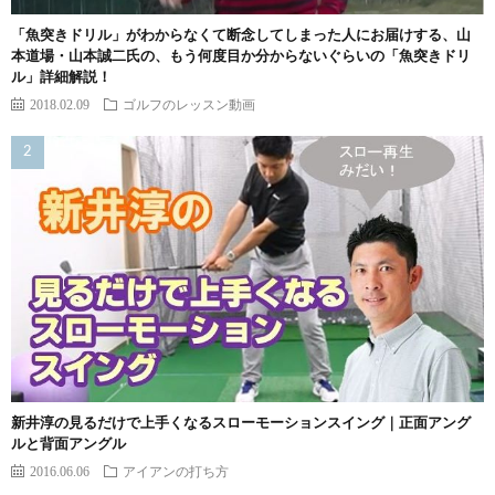
「魚突きドリル」がわからなくて断念してしまった人にお届けする、山
本道場・山本誠二氏の、もう何度目か分からないぐらいの「魚突きドリ
ル」詳細解説！
2018.02.09
ゴルフのレッスン動画
新井淳の見るだけで上手くなるスローモーションスイング｜正面アング
ルと背面アングル
2016.06.06
アイアンの打ち方