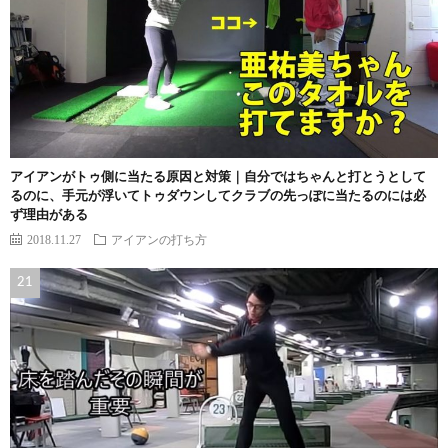
アイアンがトゥ側に当たる原因と対策｜自分ではちゃんと打とうとして
るのに、手元が浮いてトゥダウンしてクラブの先っぽに当たるのには必
ず理由がある
2018.11.27
アイアンの打ち方