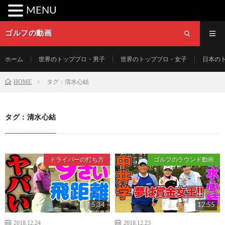
MENU
ゴルフの動画
ホーム
世界のトッププロ・男子
世界のトッププロ・女子
日本の
HOME
タグ：清水心結
タグ：清水心結
ドライバーの打ち方
ゴルフのラウンド動画
5:34
12:55
2018.12.24
2018.12.23