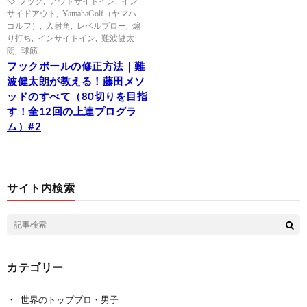
フック
,
アウトサイドイン
,
イン
サイドアウト
,
YamahaGolf（ヤマハ
ゴルフ）
,
入射角
,
レベルブロー
,
煽
り打ち
,
インサイドイン
,
難波健太
朗
,
球筋
フックボールの修正方法｜難
波健太朗が教える！藤田メソ
ッドのすべて（80切りを目指
す！全12回の上達プログラ
ム）#2
サイト内検索
カテゴリー
世界のトッププロ・男子