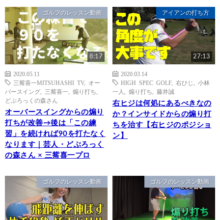
ゴルフのレッスン動画
アイアンの打ち方
8:17
27:13
2020.05.11
2020.03.14
三觜喜一MITSUHASHI TV
,
オー
HIGH SPEC GOLF
,
右ひじ
,
小林
バースイング
,
三觜喜一
,
煽り打ち
,
一人
,
煽り打ち
,
藤井誠
どぶろっくの森さん
右ヒジは何処にあるべきなの
オーバースイングからの煽り
か？インサイドからの煽り打
打ちが改善→後は「この練
ちを治す【右ヒジのポジショ
習」を続ければ90を打たなく
ン】
なります｜芸人・どぶろっく
の森さん × 三觜喜一プロ
ゴルフのレッスン動画
ゴルフのレッスン動画