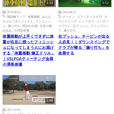
3:34
3:52
2019.06.01
2018.08.11
飛距離アップ
,
体重移動
,
みんな
チーピン
,
グランディスタTV
,
ダ
のゴルフダイジェスト
,
フィニッシ
ウンスイング
,
レイドオフ
,
インサイ
ュ
,
煽り打ち
,
明治の大砲
,
左足の踏
ドアウト
,
右プッシュ
,
グリップエン
み込み
,
小澤美奈瀬
ド
,
煽り打ち
体重移動が上手くできずに体
右プッシュ、チーピンが出る
重が右足に残ったフィニッシ
人必見！｜ダウンスイングで
ュになってしまう人にお届け
クラブが寝る「煽り打ち」を
する「体重移動 矯正ドリル」
改善する
｜USLPGAティーチング会員
小澤美奈瀬
ゴルフのレッスン動画
3:40
2017.03.05