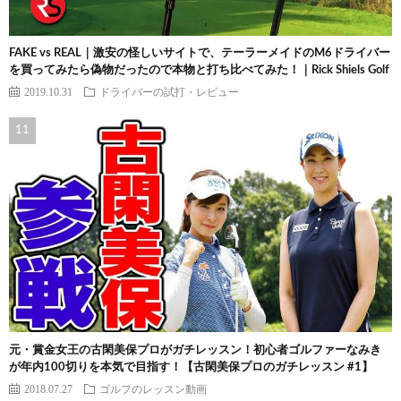
FAKE vs REAL｜激安の怪しいサイトで、テーラーメイドのM6ドライバー
を買ってみたら偽物だったので本物と打ち比べてみた！｜Rick Shiels Golf
2019.10.31
ドライバーの試打・レビュー
元・賞金女王の古閑美保プロがガチレッスン！初心者ゴルファーなみき
が年内100切りを本気で目指す！【古閑美保プロのガチレッスン #1】
2018.07.27
ゴルフのレッスン動画