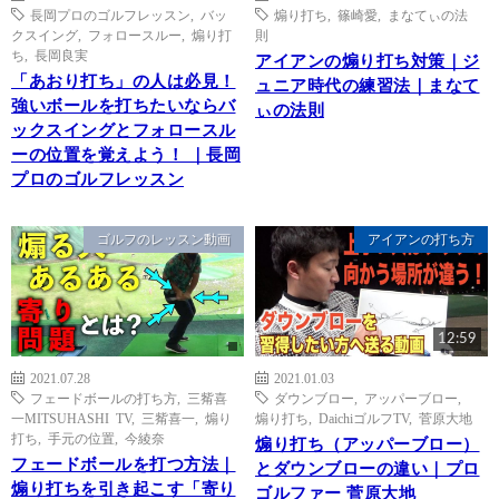
長岡プロのゴルフレッスン
,
バッ
煽り打ち
,
篠崎愛
,
まなてぃの法
クスイング
,
フォロースルー
,
煽り打
則
ち
,
長岡良実
アイアンの煽り打ち対策｜ジ
「あおり打ち」の人は必見！
ュニア時代の練習法｜まなて
強いボールを打ちたいならバ
ぃの法則
ックスイングとフォロースル
ーの位置を覚えよう！ ｜長岡
プロのゴルフレッスン
ゴルフのレッスン動画
アイアンの打ち方
12:59
2021.07.28
2021.01.03
フェードボールの打ち方
,
三觜喜
ダウンブロー
,
アッパーブロー
,
一MITSUHASHI TV
,
三觜喜一
,
煽り
煽り打ち
,
DaichiゴルフTV
,
菅原大地
打ち
,
手元の位置
,
今綾奈
煽り打ち（アッパーブロー）
フェードボールを打つ方法｜
とダウンブローの違い｜プロ
煽り打ちを引き起こす「寄り
ゴルファー 菅原大地