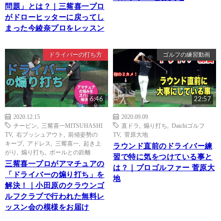
問題」とは？｜三觜喜一プロ
がドローヒッターに戻ってし
まった今綾奈プロをレッスン
ドライバーの打ち方
ゴルフの練習動画
6:46
22:57
2020.12.15
2020.09.09
チーピン
,
三觜喜一MITSUHASHI
直ドラ
,
煽り打ち
,
Daichiゴルフ
TV
,
右プッシュアウト
,
前傾姿勢の
TV
,
菅原大地
キープ
,
アドレス
,
三觜喜一
,
起き上
ラウンド直前のドライバー練
がり
,
煽り打ち
,
ボールとの距離
習で特に気をつけている事と
三觜喜一プロがアマチュアの
は？｜プロゴルファー 菅原大
「ドライバーの煽り打ち」を
地
解決！｜小田原のクラウンゴ
ルフクラブで行われた無料レ
ッスン会の模様をお届け