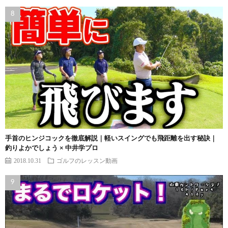
手首のヒンジコックを徹底解説｜軽いスイングでも飛距離を出す秘訣｜
釣りよかでしょう × 中井学プロ
2018.10.31
ゴルフのレッスン動画