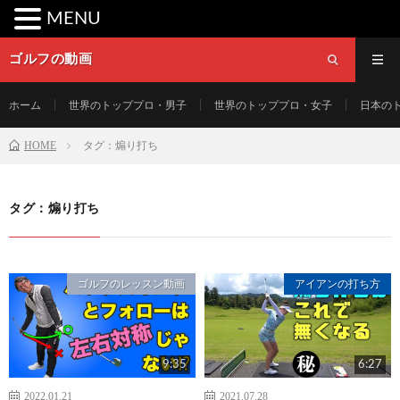
MENU
ゴルフの動画
ホーム
世界のトッププロ・男子
世界のトッププロ・女子
日本の
HOME
タグ：煽り打ち
タグ：煽り打ち
ゴルフのレッスン動画
アイアンの打ち方
9:35
6:27
2022.01.21
2021.07.28