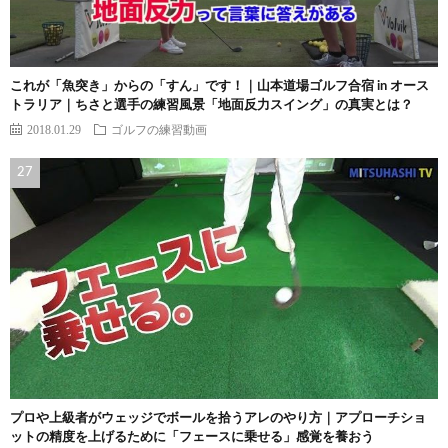
これが「魚突き」からの「すん」です！｜山本道場ゴルフ合宿 in オース
トラリア｜ちさと選手の練習風景「地面反力スイング」の真実とは？
2018.01.29
ゴルフの練習動画
プロや上級者がウェッジでボールを拾うアレのやり方｜アプローチショ
ットの精度を上げるために「フェースに乗せる」感覚を養おう