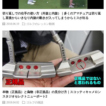
切り返しでの右手の使い方（外旋と内旋）｜多くのアマチュアは切り返
し直後からいきなり内旋の動きが入ってしまうからミスが出る
2018.06.19
ゴルフのレッスン動画
本物（正規品）と偽物（非正規品）の見分け方｜スコッティキャメロン
スタジオセレクトニューポート2
2018.04.02
ゴルフの雑談