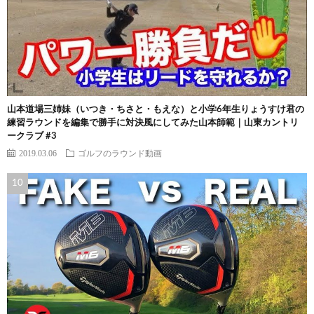
山本道場三姉妹（いつき・ちさと・もえな）と小学6年生りょうすけ君の
練習ラウンドを編集で勝手に対決風にしてみた山本師範｜山東カントリ
ークラブ #3
2019.03.06
ゴルフのラウンド動画