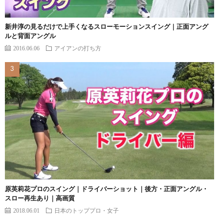
新井淳の見るだけで上手くなるスローモーションスイング｜正面アング
ルと背面アングル
2016.06.06
アイアンの打ち方
原英莉花プロのスイング｜ドライバーショット｜後方・正面アングル・
スロー再生あり｜高画質
2018.06.01
日本のトッププロ・女子