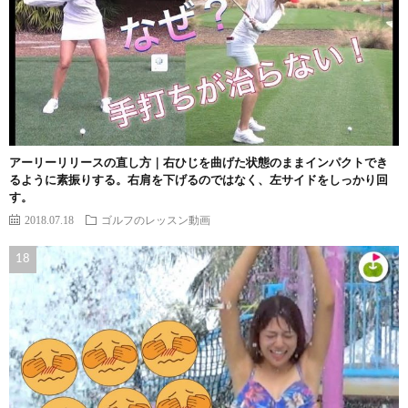
アーリーリリースの直し方｜右ひじを曲げた状態のままインパクトでき
るように素振りする。右肩を下げるのではなく、左サイドをしっかり回
す。
2018.07.18
ゴルフのレッスン動画