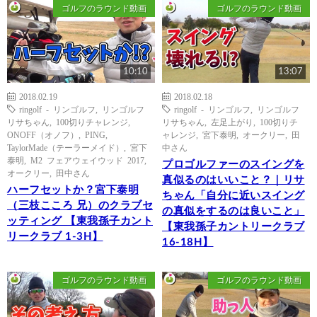
ゴルフのラウンド動画
ゴルフのラウンド動画
10:10
13:07
2018.02.19
2018.02.18
ringolf - リンゴルフ
,
リンゴルフ
ringolf - リンゴルフ
,
リンゴルフ
リサちゃん
,
100切りチャレンジ
,
リサちゃん
,
左足上がり
,
100切りチ
ONOFF（オノフ）
,
PING
,
ャレンジ
,
宮下泰明
,
オークリー
,
田
TaylorMade（テーラーメイド）
,
宮下
中さん
泰明
,
M2 フェアウェイウッド 2017
,
プロゴルファーのスイングを
オークリー
,
田中さん
真似るのはいいこと？｜リサ
ハーフセットか？宮下泰明
ちゃん「自分に近いスイング
（三枝こころ 兄）のクラブセ
の真似をするのは良いこと」
ッティング 【東我孫子カント
【東我孫子カントリークラブ
リークラブ 1-3H】
16-18H】
ゴルフのラウンド動画
ゴルフのラウンド動画