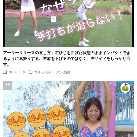
アーリーリリースの直し方｜右ひじを曲げた状態のままインパクトでき
るように素振りする。右肩を下げるのではなく、左サイドをしっかり回
す。
2018.07.18
ゴルフのレッスン動画