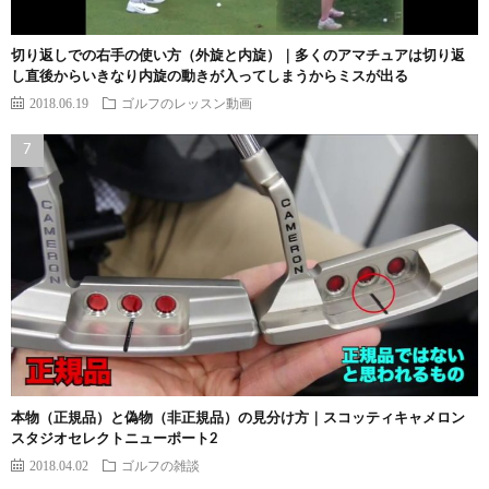
切り返しでの右手の使い方（外旋と内旋）｜多くのアマチュアは切り返
し直後からいきなり内旋の動きが入ってしまうからミスが出る
2018.06.19
ゴルフのレッスン動画
本物（正規品）と偽物（非正規品）の見分け方｜スコッティキャメロン
スタジオセレクトニューポート2
2018.04.02
ゴルフの雑談