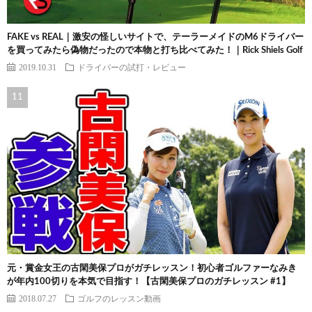
FAKE vs REAL｜激安の怪しいサイトで、テーラーメイドのM6ドライバー
を買ってみたら偽物だったので本物と打ち比べてみた！｜Rick Shiels Golf
2019.10.31
ドライバーの試打・レビュー
元・賞金女王の古閑美保プロがガチレッスン！初心者ゴルファーなみき
が年内100切りを本気で目指す！【古閑美保プロのガチレッスン #1】
2018.07.27
ゴルフのレッスン動画