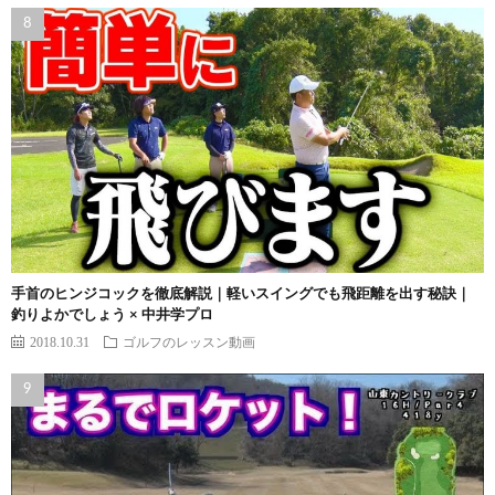
手首のヒンジコックを徹底解説｜軽いスイングでも飛距離を出す秘訣｜
釣りよかでしょう × 中井学プロ
2018.10.31
ゴルフのレッスン動画