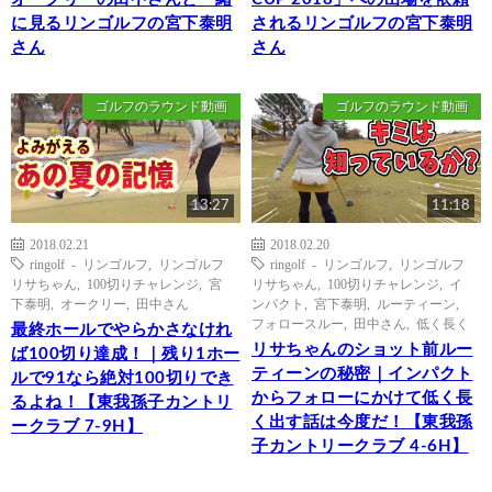
に見るリンゴルフの宮下泰明
されるリンゴルフの宮下泰明
さん
さん
ゴルフのラウンド動画
ゴルフのラウンド動画
13:27
11:18
2018.02.21
2018.02.20
ringolf - リンゴルフ
,
リンゴルフ
ringolf - リンゴルフ
,
リンゴルフ
リサちゃん
,
100切りチャレンジ
,
宮
リサちゃん
,
100切りチャレンジ
,
イ
下泰明
,
オークリー
,
田中さん
ンパクト
,
宮下泰明
,
ルーティーン
,
フォロースルー
,
田中さん
,
低く長く
最終ホールでやらかさなけれ
リサちゃんのショット前ルー
ば100切り達成！｜残り1ホー
ティーンの秘密｜インパクト
ルで91なら絶対100切りでき
からフォローにかけて低く長
るよね！【東我孫子カントリ
く出す話は今度だ！【東我孫
ークラブ 7-9H】
子カントリークラブ 4-6H】