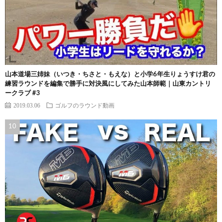
山本道場三姉妹（いつき・ちさと・もえな）と小学6年生りょうすけ君の
練習ラウンドを編集で勝手に対決風にしてみた山本師範｜山東カントリ
ークラブ #3
2019.03.06
ゴルフのラウンド動画