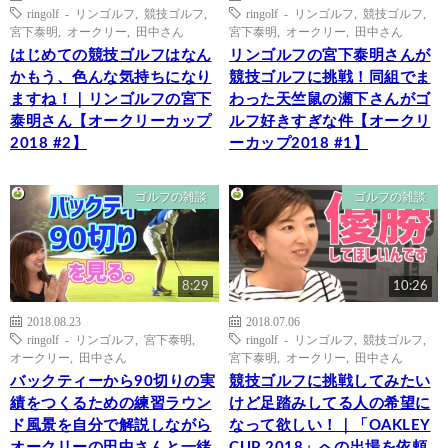
ringolf - リンゴルフ
,
競技ゴルフ
,
ringolf - リンゴルフ
,
競技ゴルフ
,
宮下泰明
,
オークリー
,
田中さん
宮下泰明
,
オークリー
,
田中さん
はじめての競技ゴルフはなん
リンゴルフの宮下泰明さんが
かもう、色んな気持ちになり
競技ゴルフに挑戦！同組でま
ますね！｜リンゴルフの宮下
わった天竺鼠の瀬下さんがゴ
泰明さん【オークリーカップ
ルフ好きすぎな件【オークリ
2018 #2】
ーカップ2018 #1】
ゴルフの雑談
ゴルフの雑談
8:29
10:26
2018.08.23
2018.07.06
ringolf - リンゴルフ
,
宮下泰明
,
ringolf - リンゴルフ
,
競技ゴルフ
,
オークリー
,
田中さん
宮下泰明
,
オークリー
,
田中さん
バックティーから90切りの実
競技ゴルフに挑戦してみたい
績をつくるための練習ラウン
けど足踏みしてる人の希望に
ド風景を自分で解説しながら
なって欲しい！｜「OAKLEY
オークリーの田中さんと一緒
CUP 2018」への出場を依頼