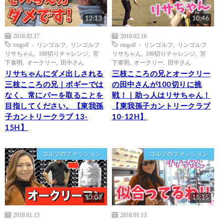
12:13
10:46
2018.02.17
2018.02.16
ringolf - リンゴルフ
,
リンゴルフ
ringolf - リンゴルフ
,
リンゴルフ
リサちゃん
,
100切りチャレンジ
,
宮
リサちゃん
,
100切りチャレンジ
,
宮
下泰明
,
オークリー
,
田中さん
下泰明
,
オークリー
,
田中さん
リサちゃんにダメ出しされる
三枝こころの兄とオークリー
三枝こころの兄｜ボギーでは
の田中さんが100切りに挑
なく、常にパーを取ることを
戦！｜助っ人はリサちゃん！
目指してください。【東我孫
【東我孫子カントリークラブ
子カントリークラブ 13-
10-12H】
15H】
ゴルフのファッション
ゴルフのファッション
13:03
15:15
2018.01.13
2018.01.13