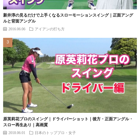
新井淳の見るだけで上手くなるスローモーションスイング｜正面アング
ルと背面アングル
2016.06.06
アイアンの打ち方
原英莉花プロのスイング｜ドライバーショット｜後方・正面アングル・
スロー再生あり｜高画質
2018.06.01
日本のトッププロ・女子