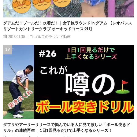
グアムだ！プールだ！水着だ！｜女子旅ラウンド in グアム 【レオパレス
リゾートカントリークラブ オーキッドコース 9H】
2018.01.30
ゴルフのラウンド動画
ダフリやアーリーリリースで悩んでいる人に見て欲しい「ボール突きド
リル」の連続再生｜ 1日1回見るだけで上手くなるシリーズ！