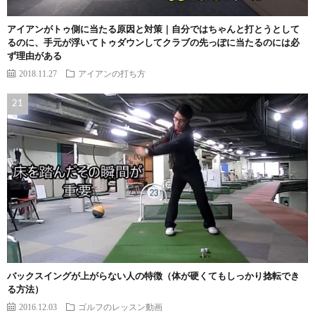
アイアンがトゥ側に当たる原因と対策｜自分ではちゃんと打とうとして
るのに、手元が浮いてトゥダウンしてクラブの先っぽに当たるのには必
ず理由がある
2018.11.27
アイアンの打ち方
バックスイングが上がらない人の特徴（体が硬くてもしっかり捻転でき
る方法）
2016.12.03
ゴルフのレッスン動画