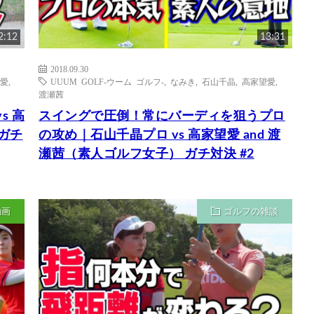
2:12
13:31
2018.09.30
愛
,
UUUM GOLF-ウーム ゴルフ-
,
なみき
,
石山千晶
,
高家望愛
,
渡瀬茜
s 高
スイングで圧倒！常にバーディを狙うプロ
 ガチ
の攻め｜石山千晶プロ vs 高家望愛 and 渡
瀬茜（素人ゴルフ女子） ガチ対決 #2
動画
ゴルフの雑談