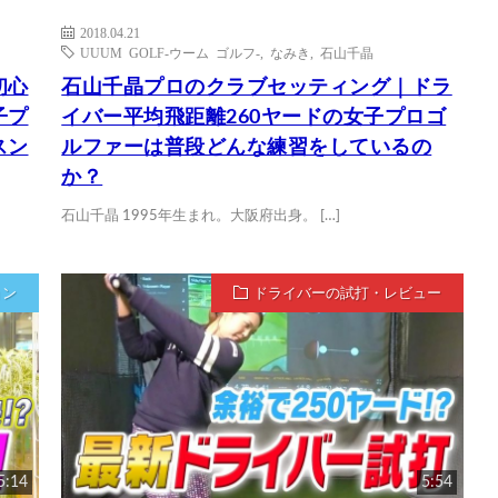
2018.04.21
UUUM GOLF-ウーム ゴルフ-
,
なみき
,
石山千晶
初心
石山千晶プロのクラブセッティング｜ドラ
子プ
イバー平均飛距離260ヤードの女子プロゴ
スン
ルファーは普段どんな練習をしているの
か？
石山千晶 1995年生まれ。大阪府出身。 […]
ョン
ドライバーの試打・レビュー
5:14
5:54