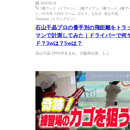
2018.06.28
3番ウッド（スプーン）
,
5番アイアン
,
5番ウッド
,
4番ア
ン
,
UUUM GOLF-ウーム ゴルフ-
,
なみき
,
石山千晶
,
Trackman（トラックマン）
石山千晶プロの番手別の飛距離をトラ
マンで計測してみた｜ドライバーで何
ド？3wは？5wは？
石山千晶 1995年生まれ。大阪府出身。 […]
ゴルフのレッスン