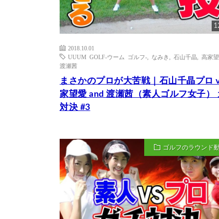
1
2018.10.01
UUUM GOLF-ウーム ゴルフ-
,
なみき
,
石山千晶
,
高家望
渡瀬茜
まさかのプロが大苦戦｜石山千晶プロ v
家望愛 and 渡瀬茜（素人ゴルフ女子）
対決 #3
ゴルフのラウンド