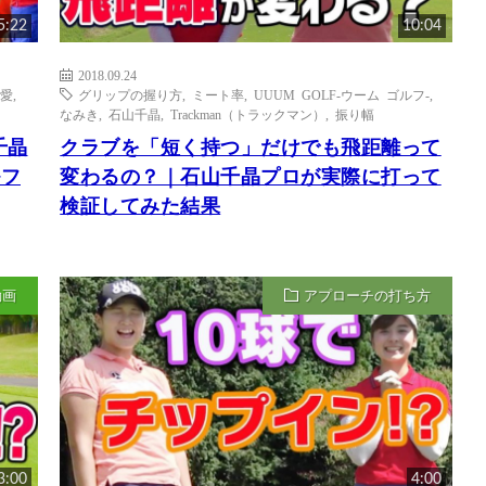
5:22
10:04
2018.09.24
愛
,
グリップの握り方
,
ミート率
,
UUUM GOLF-ウーム ゴルフ-
,
なみき
,
石山千晶
,
Trackman（トラックマン）
,
振り幅
千晶
クラブを「短く持つ」だけでも飛距離って
ルフ
変わるの？｜石山千晶プロが実際に打って
検証してみた結果
動画
アプローチの打ち方
3:00
4:00