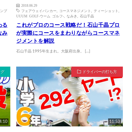
2018.06.29
ンブ
フェアウェイバンカー
,
コースマネジメント
,
ティーショット
,
UUUM GOLF-ウーム ゴルフ-
,
なみき
,
石山千晶
わる
これがプロのコース戦略だ！石山千晶プロ
なみ
が実際にコースをまわりながらコースマネ
ジメントを解説
石山千晶 1995年生まれ。大阪府出身。 […]
ング
ドライバーの打ち方
4:10
11:53