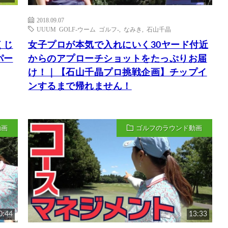
2018.09.07
UUUM GOLF-ウーム ゴルフ-
,
なみき
,
石山千晶
くじ
女子プロが本気で入れにいく30ヤード付近
パー
からのアプローチショットをたっぷりお届
け！｜【石山千晶プロ挑戦企画】チップイ
ンするまで帰れません！
動画
ゴルフのラウンド動画
0:44
13:33