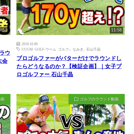
9:52
11:58
2018.10.06
UUUM GOLF-ウーム ゴルフ-
,
なみき
,
石山千晶
でラウ
プロゴルファーがパターだけでラウンドし
大会
たらどうなるのか？【検証企画】｜女子プ
ロゴルファー 石山千晶
動画
ゴルフのラウンド動画