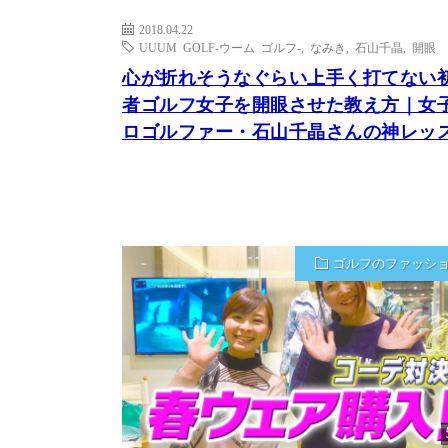
2018.04.22
UUUM GOLF-ウーム ゴルフ-
,
なみき
,
石山千晶
,
開眼
心が折れそうなぐらい上手く打てない
者ゴルフ女子を開眼させた教え方｜女
ロゴルファー・石山千晶さんの神レッ
ゴルフのファッシ