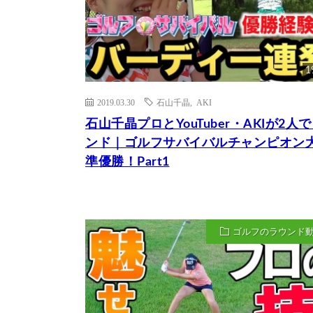
1
2019.03.30
石山千晶
,
AKI
石山千晶プロとYouTuber・AKIが2人
ンド｜ゴルフサバイバルチャンピオン
準優勝！Part1
ゴルフのラウンド