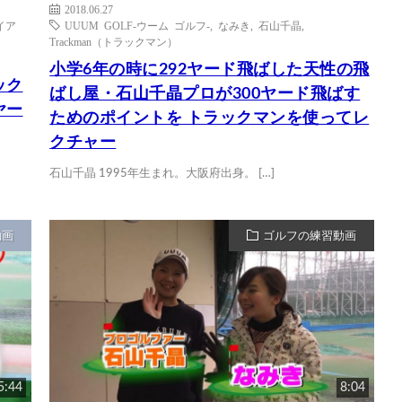
2018.06.27
イア
UUUM GOLF-ウーム ゴルフ-
,
なみき
,
石山千晶
,
Trackman（トラックマン）
小学6年の時に292ヤード飛ばした天性の飛
ック
ばし屋・石山千晶プロが300ヤード飛ばす
ヤー
ためのポイントを トラックマンを使ってレ
クチャー
石山千晶 1995年生まれ。大阪府出身。 […]
動画
ゴルフの練習動画
5:44
8:04