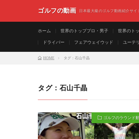
ゴルフの動画
日本最大級のゴルフ動画紹介サイ
ホーム
世界のトッププロ・男子
世界のト
ドライバー
フェアウェイウッド
ユーテ
HOME
タグ：石山千晶
タグ：石山千晶
ゴルフのラウンド