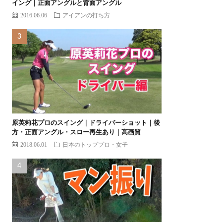
イング｜正面アングルと背面アングル
2016.06.06
アイアンの打ち方
原英莉花プロのスイング｜ドライバーショット｜後
方・正面アングル・スロー再生あり｜高画質
2018.06.01
日本のトッププロ・女子