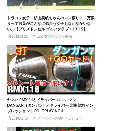
ドラコン女子・杉山美帆ちゃんのマン振り！｜万振
りって言葉がこんなに似合う女子もなかなかいな
い。【ブリストンヒル ゴルフクラブ H13-15】
2018.01.23
ゴルフのラウンド動画
ヤマハ RMX 118 ドライバー vs マルマン
DANGAN（ダンガン）7 ドライバー 比較 試打イン
プレッション｜GOLF PLAYING 4
2019.02.13
ドライバーの試打・レビュー