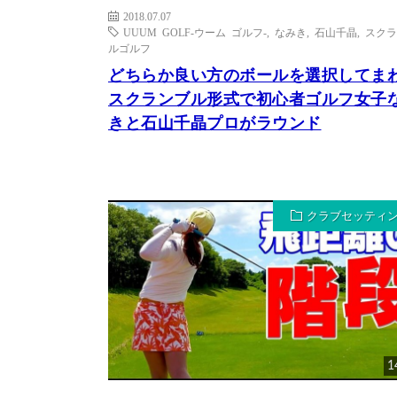
2018.07.07
UUUM GOLF-ウーム ゴルフ-
,
なみき
,
石山千晶
,
スクラ
ルゴルフ
どちらか良い方のボールを選択してま
スクランブル形式で初心者ゴルフ女子
きと石山千晶プロがラウンド
クラブセッティ
1