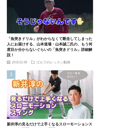
「魚突きドリル」がわからなくて断念してしまった
人にお届けする、山本道場・山本誠二氏の、もう何
度目か分からないぐらいの「魚突きドリル」詳細解
説！
2018.02.09
ゴルフのレッスン動画
新井淳の見るだけで上手くなるスローモーションス