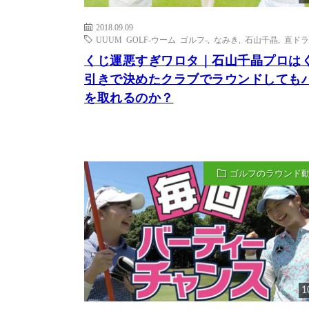
2018.09.09
UUUM GOLF-ウーム ゴルフ-
,
なみき
,
石山千晶
,
直ドラ
くじ運悪すぎワロタ｜石山千晶プロは
引きで決めたクラブでラウンドしても
を取れるのか？
ゴルフのラウンド
1