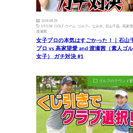
1
2018.09.29
UUUM GOLF-ウーム ゴルフ-
,
なみき
,
石山千晶
,
高家望
渡瀬茜
女子プロの本気はすごかった！｜石山
プロ vs 高家望愛 and 渡瀬茜（素人ゴ
女子） ガチ対決 #1
ゴルフのラウンド
1