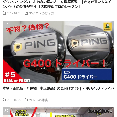
ダウンスイングの「右わきの締め方」を徹底解説！｜わきが甘い人はイ
ンパクトの位置が狂う 【古閑美保プロのレッスン】
2019.01.25
アイアンの打ち方
本物（正規品）と偽物（非正規品）の見分け方 #5｜PING G400 ドライバ
ー
2018.07.22
ゴルフの雑談