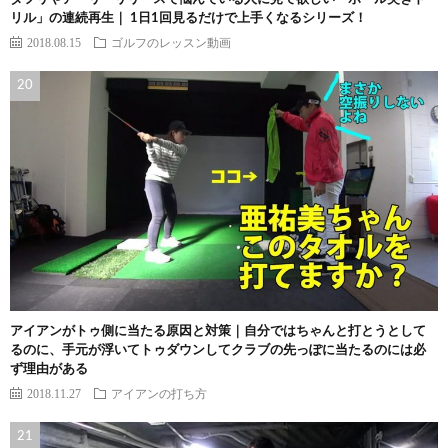
リル」の連続再生｜ 1日1回見るだけで上手くなるシリーズ！
2018.08.15
ゴルフのレッスン動画
アイアンがトゥ側に当たる原因と対策｜自分ではちゃんと打とうとして
るのに、手元が浮いてトゥダウンしてクラブの先っぽに当たるのには必
ず理由がある
2018.11.27
アイアンの打ち方