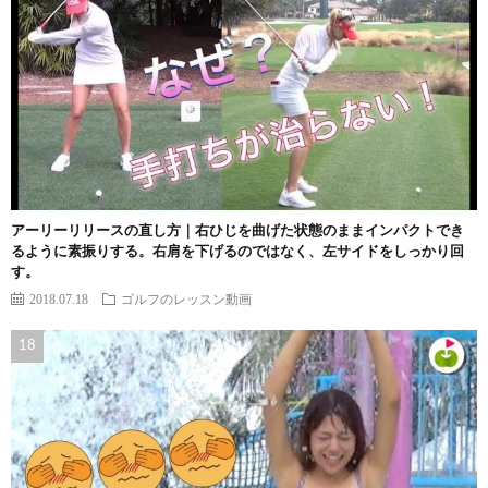
アーリーリリースの直し方｜右ひじを曲げた状態のままインパクトでき
るように素振りする。右肩を下げるのではなく、左サイドをしっかり回
す。
2018.07.18
ゴルフのレッスン動画