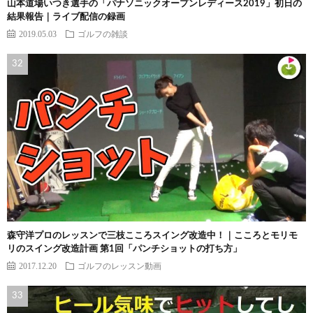
山本道場いつき選手の「パナソニックオープンレディース2019」初日の
結果報告｜ライブ配信の録画
2019.05.03
ゴルフの雑談
森守洋プロのレッスンで三枝こころスイング改造中！｜こころとモリモ
リのスイング改造計画 第1回「パンチショットの打ち方」
2017.12.20
ゴルフのレッスン動画