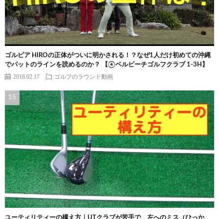
ゴルピア HIROの正体がついに明かされる！？なぜ1人だけ初めての沖縄
でパットのラインを読めるのか？ 【④ベルビーチゴルフクラブ 1-3H】
2018.02.17
ゴルフのラウンド動画
ユーティリティーの構え方｜UTクラブが苦手で、左へのミス（ひっか