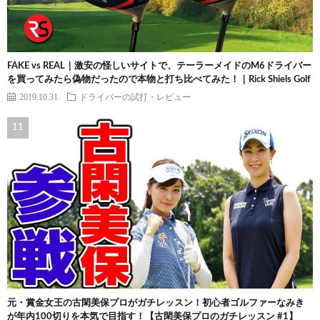
FAKE vs REAL｜激安の怪しいサイトで、テーラーメイドのM6ドライバー
を買ってみたら偽物だったので本物と打ち比べてみた！｜Rick Shiels Golf
2019.10.31
ドライバーの試打・レビュー
元・賞金女王の古閑美保プロがガチレッスン！初心者ゴルファーなみき
が年内100切りを本気で目指す！【古閑美保プロのガチレッスン #1】