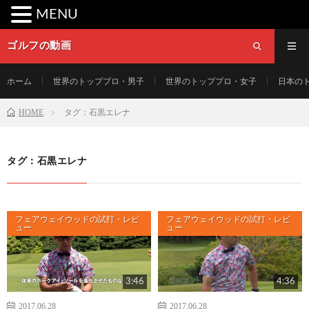
MENU
ゴルフの動画
ホーム
世界のトッププロ・男子
世界のトッププロ・女子
日本の
HOME
タグ：石黒エレナ
タグ：石黒エレナ
フェアウェイウッドの試打・レビ
フェアウェイウッドの試打・レビ
ュー
ュー
3:46
4:36
2017.06.28
2017.06.28