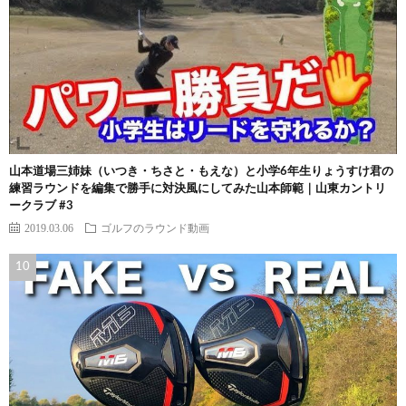
山本道場三姉妹（いつき・ちさと・もえな）と小学6年生りょうすけ君の
練習ラウンドを編集で勝手に対決風にしてみた山本師範｜山東カントリ
ークラブ #3
2019.03.06
ゴルフのラウンド動画