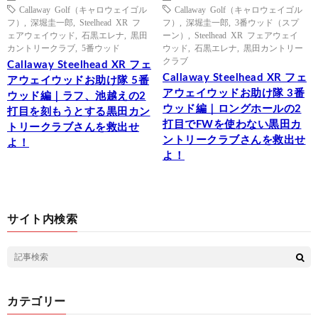
Callaway Golf（キャロウェイゴル
Callaway Golf（キャロウェイゴル
フ）
,
深堀圭一郎
,
Steelhead XR フ
フ）
,
深堀圭一郎
,
3番ウッド（スプ
ェアウェイウッド
,
石黒エレナ
,
黒田
ーン）
,
Steelhead XR フェアウェイ
カントリークラブ
,
5番ウッド
ウッド
,
石黒エレナ
,
黒田カントリー
クラブ
Callaway Steelhead XR フェ
Callaway Steelhead XR フェ
アウェイウッドお助け隊 5番
アウェイウッドお助け隊 3番
ウッド編｜ラフ、池越えの2
ウッド編｜ロングホールの2
打目を刻もうとする黒田カン
打目でFWを使わない黒田カ
トリークラブさんを救出せ
ントリークラブさんを救出せ
よ！
よ！
サイト内検索
カテゴリー