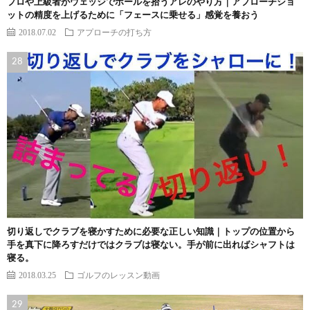
プロや上級者がウェッジでボールを拾うアレのやり方｜アプローチショ
ットの精度を上げるために「フェースに乗せる」感覚を養おう
2018.07.02
アプローチの打ち方
切り返しでクラブを寝かすために必要な正しい知識｜トップの位置から
手を真下に降ろすだけではクラブは寝ない。手が前に出ればシャフトは
寝る。
2018.03.25
ゴルフのレッスン動画