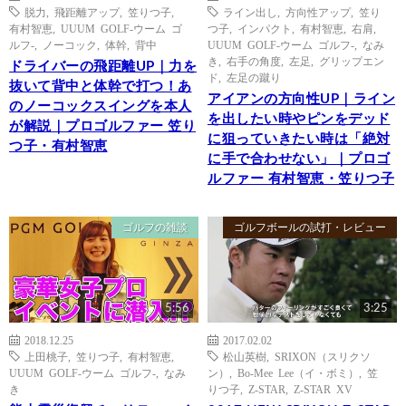
脱力
,
飛距離アップ
,
笠りつ子
,
ライン出し
,
方向性アップ
,
笠り
有村智恵
,
UUUM GOLF-ウーム ゴ
つ子
,
インパクト
,
有村智恵
,
右肩
,
ルフ-
,
ノーコック
,
体幹
,
背中
UUUM GOLF-ウーム ゴルフ-
,
なみ
き
,
右手の角度
,
左足
,
グリップエン
ドライバーの飛距離UP｜力を
ド
,
左足の蹴り
抜いて背中と体幹で打つ！あ
アイアンの方向性UP｜ライン
のノーコックスイングを本人
を出したい時やピンをデッド
が解説｜プロゴルファー 笠り
に狙っていきたい時は「絶対
つ子・有村智恵
に手で合わせない」｜プロゴ
ルファー 有村智恵・笠りつ子
ゴルフの雑談
ゴルフボールの試打・レビュー
5:56
3:25
2018.12.25
2017.02.02
上田桃子
,
笠りつ子
,
有村智恵
,
松山英樹
,
SRIXON（スリクソ
UUUM GOLF-ウーム ゴルフ-
,
なみ
ン）
,
Bo-Mee Lee（イ・ボミ）
,
笠
き
りつ子
,
Z-STAR
,
Z-STAR XV