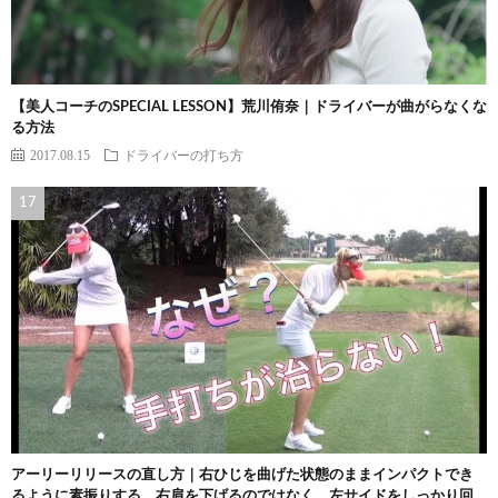
【美人コーチのSPECIAL LESSON】荒川侑奈｜ドライバーが曲がらなくな
る方法
2017.08.15
ドライバーの打ち方
アーリーリリースの直し方｜右ひじを曲げた状態のままインパクトでき
るように素振りする。右肩を下げるのではなく、左サイドをしっかり回