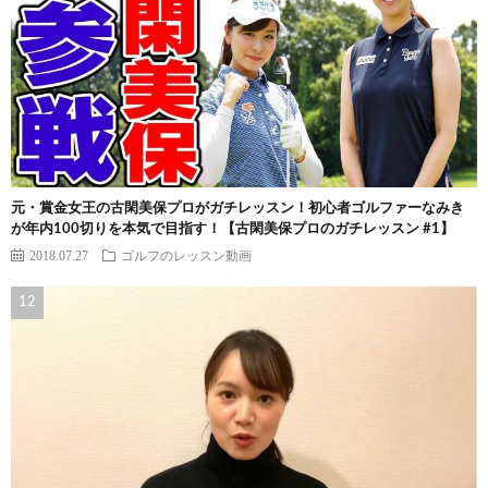
元・賞金女王の古閑美保プロがガチレッスン！初心者ゴルファーなみき
が年内100切りを本気で目指す！【古閑美保プロのガチレッスン #1】
2018.07.27
ゴルフのレッスン動画