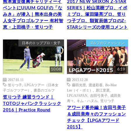
熊本震災復興チャリティーイ
2017 NEW SRIXON Z-STAR
ベントにUUUM GOLFの「な
SERIES｜松山英樹プロ、イボ
みき」が潜入｜熊本出身の美
ミプロ、塚田陽亮プロ、笠り
人女子プロゴルファー 有村智
つ子プロ、額賀辰徳プロのZ-
恵・上田桃子・笠りつ子
STARシリーズの使用コメント
日本のトッププロ・女子
ゴルフのファッション
10:08
6:19
2017.01.11
2015.12.28
笠りつ子
,
LPGAツアー（日本女
藤田光里
,
渡邉彩香
,
Bo-Mee
子ゴルフツアー）
,
書斎のゴルフ
Lee（イ・ボミ）
,
原江里菜
,
LPGAJAPAN
,
吉田弓美子
,
成田美
笠りつ子 練習ラウンド｜
寿々
,
キム・ハヌル
,
笠りつ子
TOTOジャパンクラッシック
アワード番外編！吉田弓美子
2016｜Practice Round
＆成田美寿々のファッション
チェック【LPGAアワード
2015】