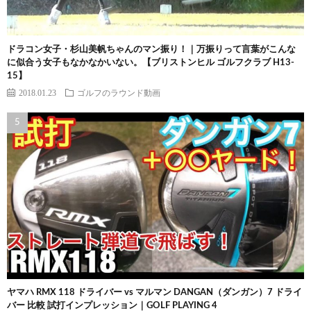
ドラコン女子・杉山美帆ちゃんのマン振り！｜万振りって言葉がこんな
に似合う女子もなかなかいない。【ブリストンヒル ゴルフクラブ H13-
15】
2018.01.23
ゴルフのラウンド動画
ヤマハ RMX 118 ドライバー vs マルマン DANGAN（ダンガン）7 ドライ
バー 比較 試打インプレッション｜GOLF PLAYING 4