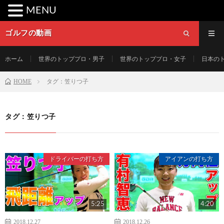
MENU
ゴルフの動画
ホーム
世界のトッププロ・男子
世界のトッププロ・女子
日本の
HOME
タグ：笠りつ子
タグ：笠りつ子
ドライバーの打ち方
アイアンの打ち方
5:25
4:20
2018.12.27
2018.12.26