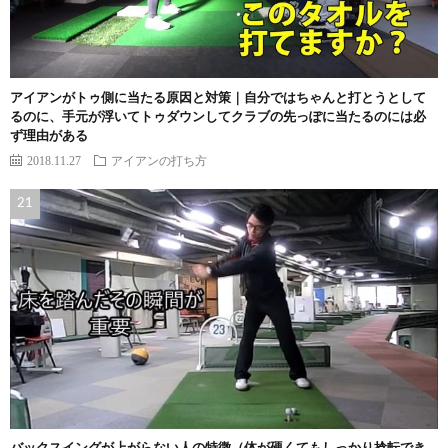
アイアンがトゥ側に当たる原因と対策｜自分ではちゃんと打とうとして
るのに、手元が浮いてトゥダウンしてクラブの先っぽに当たるのには必
ず理由がある
2018.11.27
アイアンの打ち方