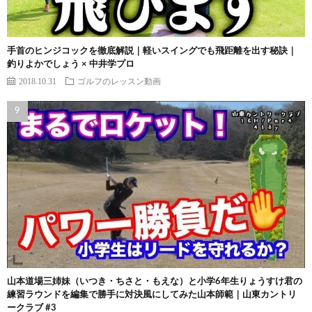
手首のヒンジコックを徹底解説｜軽いスイングでも飛距離を出す秘訣｜
釣りよかでしょう × 中井学プロ
2018.10.31
ゴルフのレッスン動画
山本道場三姉妹（いつき・ちさと・もえな）と小学6年生りょうすけ君の
練習ラウンドを編集で勝手に対決風にしてみた山本師範｜山東カントリ
ークラブ #3