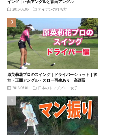
イング｜正面アングルと背面アングル
2016.06.06
アイアンの打ち方
原英莉花プロのスイング｜ドライバーショット｜後
方・正面アングル・スロー再生あり｜高画質
2018.06.01
日本のトッププロ・女子