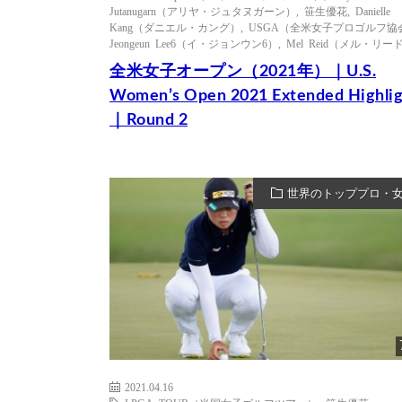
Jutanugarn（アリヤ・ジュタヌガーン）
,
笹生優花
,
Danielle
Kang（ダニエル・カング）
,
USGA（全米女子プロゴルフ協
Jeongeun Lee6（イ・ジョンウン6）
,
Mel Reid（メル・リー
全米女子オープン（2021年）｜U.S.
Women’s Open 2021 Extended Highlig
｜Round 2
世界のトッププロ・
2021.04.16