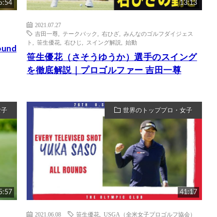
5:54
13:13
2021.07.27
吉田一尊
,
テークバック
,
右ひざ
,
みんなのゴルフダイジェス
ト
,
笹生優花
,
右ひじ
,
スイング解説
,
始動
ound
笹生優花（さそうゆうか）選手のスイング
を徹底解説｜プロゴルファー 吉田一尊
女子
世界のトッププロ・女子
5:57
41:17
2021.06.08
笹生優花
,
USGA（全米女子プロゴルフ協会）