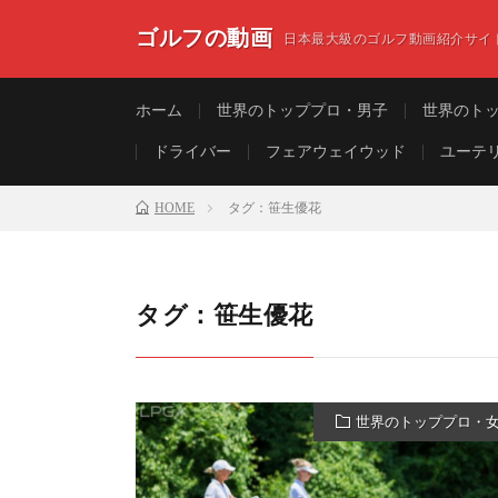
ゴルフの動画
日本最大級のゴルフ動画紹介サイ
ホーム
世界のトッププロ・男子
世界のト
ドライバー
フェアウェイウッド
ユーテ
HOME
タグ：笹生優花
タグ：笹生優花
世界のトッププロ・