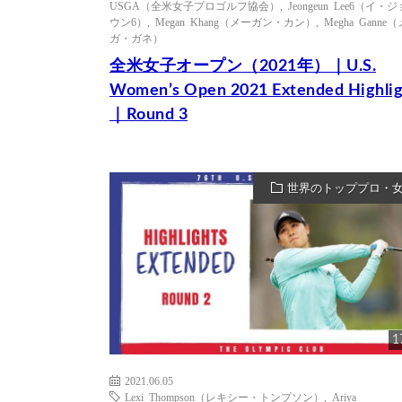
USGA（全米女子プロゴルフ協会）
,
Jeongeun Lee6（イ・
ウン6）
,
Megan Khang（メーガン・カン）
,
Megha Ganne（
ガ・ガネ）
全米女子オープン（2021年）｜U.S.
Women’s Open 2021 Extended Highlig
｜Round 3
世界のトッププロ・
1
2021.06.05
Lexi Thompson（レキシー・トンプソン）
,
Ariya