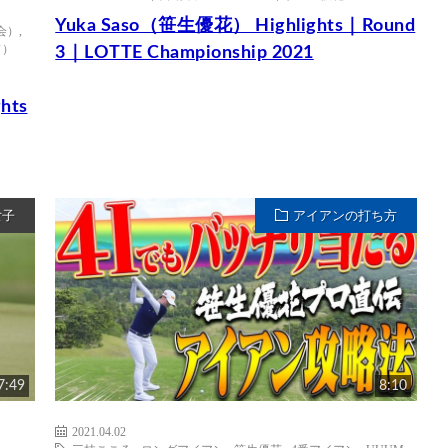
Yuka Saso（笹生優花） Highlights｜Round
会）
,
ド）
3｜LOTTE Championship 2021
hts
女子
アイアンの打ち方
7:49
8:10
2021.04.02