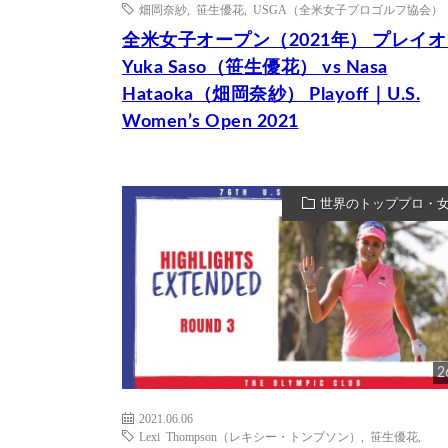
畑岡奈紗
,
笹生優花
,
USGA（全米女子プロゴルフ協会）
全米女子オープン（2021年） プレイ
Yuka Saso（笹生優花） vs Nasa
Hataoka（畑岡奈紗） Playoff｜U.S.
Women’s Open 2021
世界のトッププロ・
2
2021.06.06
Lexi Thompson（レキシー・トンプソン）
,
笹生優花
,