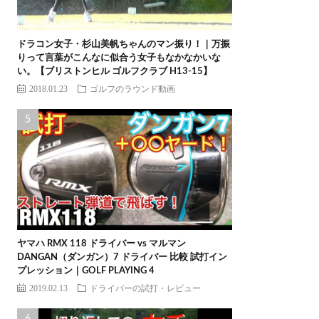
ドラコン女子・杉山美帆ちゃんのマン振り！｜万振
りって言葉がこんなに似合う女子もなかなかいな
い。【ブリストンヒル ゴルフクラブ H13-15】
2018.01.23
ゴルフのラウンド動画
ヤマハ RMX 118 ドライバー vs マルマン
DANGAN（ダンガン）7 ドライバー 比較 試打イン
プレッション｜GOLF PLAYING 4
2019.02.13
ドライバーの試打・レビュー