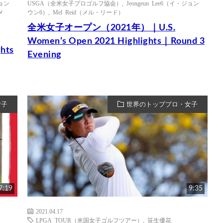
ジョン
USGA（全米女子プロゴルフ協会）
,
Jeongeun Lee6（イ・ジョン
メ
ウン6）
,
Mel Reid（メル・リード）
全米女子オープン（2021年）｜U.S.
Women’s Open 2021 Highlights｜Round 3
hts
Evening
女子
世界のトッププロ・女子
7:19
9:35
2021.04.17
LPGA TOUR（米国女子ゴルフツアー）
,
笹生優花