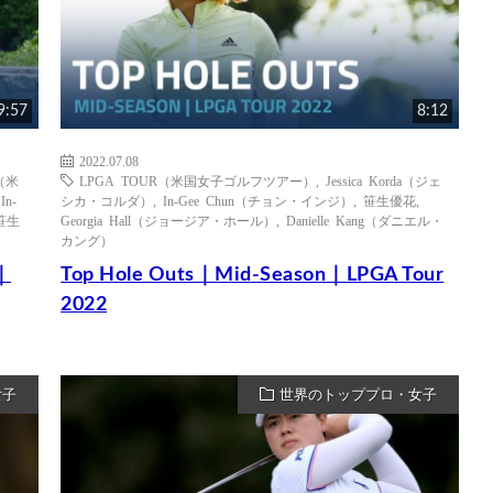
9:57
8:12
2022.07.08
（米
LPGA TOUR（米国女子ゴルフツアー）
,
Jessica Korda（ジェ
,
In-
シカ・コルダ）
,
In-Gee Chun（チョン・インジ）
,
笹生優花
,
笹生
Georgia Hall（ジョージア・ホール）
,
Danielle Kang（ダニエル・
カング）
n｜
Top Hole Outs｜Mid-Season｜LPGA Tour
2022
女子
世界のトッププロ・女子