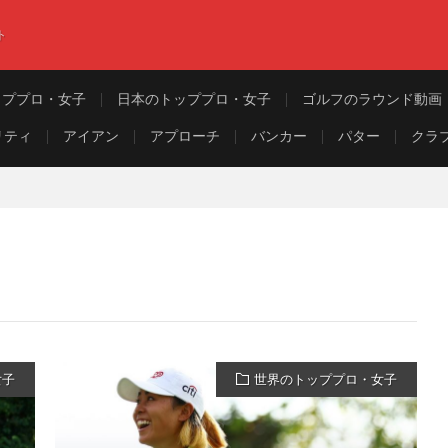
ト
ッププロ・女子
日本のトッププロ・女子
ゴルフのラウンド動画
リティ
アイアン
アプローチ
バンカー
パター
クラ
女子
世界のトッププロ・女子