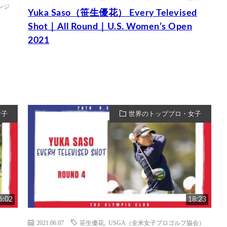
ミンジ
Yuka Saso（笹生優花） Every Televised
Shot｜All Round｜U.S. Women’s Open
2021
女子
世界のトッププロ・女子
6:02
18:23
2021.06.07
笹生優花
,
USGA（全米女子プロゴルフ協会）