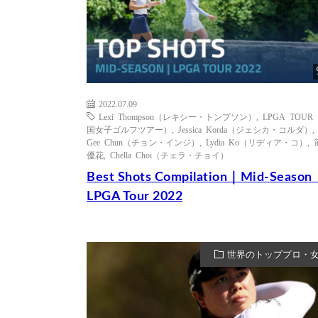
2022.07.09
Lexi Thompson（レキシー・トンプソン）
,
LPGA TOUR
国女子ゴルフツアー）
,
Jessica Korda（ジェシカ・コルダ）
Gee Chun（チョン・インジ）
,
Lydia Ko（リディア・コ）
,
優花
,
Chella Choi（チェラ・チョイ）
Best Shots Compilation｜Mid-Seaso
LPGA Tour 2022
世界のトッププロ・