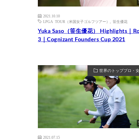
2021.10.10
LPGA TOUR（米国女子ゴルフツアー）
,
笹生優花
Yuka Saso（笹生優花） Highlights｜R
3｜Cognizant Founders Cup 2021
世界のトッププロ・
2021.07.15