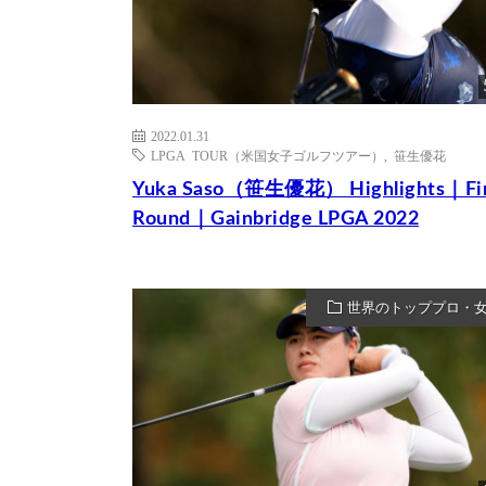
2022.01.31
LPGA TOUR（米国女子ゴルフツアー）
,
笹生優花
Yuka Saso（笹生優花） Highlights｜Fin
Round｜Gainbridge LPGA 2022
世界のトッププロ・