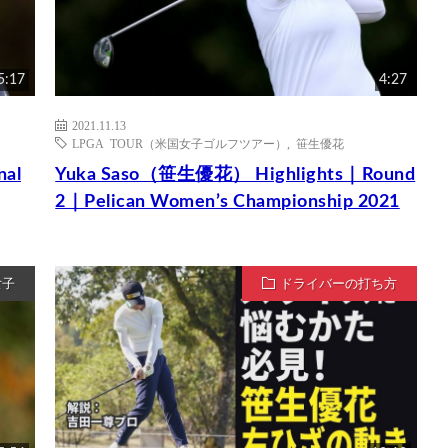
5:17
4:27
2021.11.13
LPGA TOUR（米国女子ゴルフツアー）
,
笹生優花
al
Yuka Saso（笹生優花） Highlights｜Round
2｜Pelican Women’s Championship 2021
女子
ドライバーの打ち方