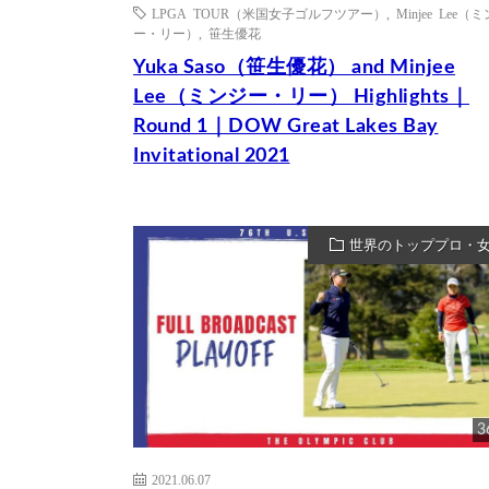
LPGA TOUR（米国女子ゴルフツアー）
,
Minjee Lee（
ー・リー）
,
笹生優花
Yuka Saso（笹生優花） and Minjee
Lee（ミンジー・リー） Highlights｜
Round 1｜DOW Great Lakes Bay
Invitational 2021
世界のトッププロ・
3
2021.06.07