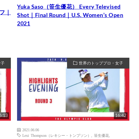
Yuka Saso（笹生優花） Every Televised
オフ｜
Shot｜Final Round｜U.S. Women’s Open
2021
女子
世界のトッププロ・女子
6:13
16:42
2021.06.06
Lexi Thompson（レキシー・トンプソン）
,
笹生優花
,