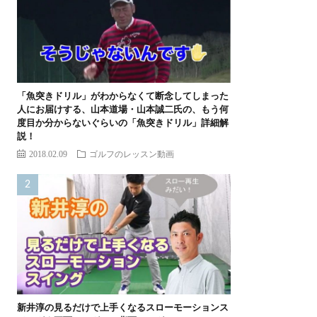
「魚突きドリル」がわからなくて断念してしまった
人にお届けする、山本道場・山本誠二氏の、もう何
度目か分からないぐらいの「魚突きドリル」詳細解
説！
2018.02.09
ゴルフのレッスン動画
新井淳の見るだけで上手くなるスローモーションス