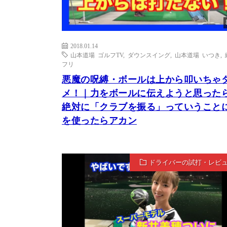
2018.01.14
山本道場 ゴルフTV
,
ダウンスイング
,
山本道場 いつき
,
フリ
悪魔の呪縛・ボールは上から叩いちゃ
メ！｜力をボールに伝えようと思った
絶対に「クラブを振る」っていうこと
を使ったらアカン
ドライバーの試打・レビ