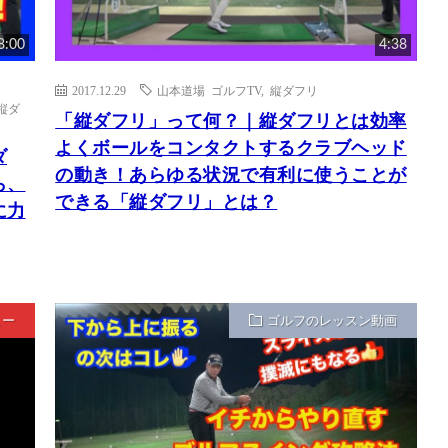
8:00
4:38
2017.12.29
山本道場 ゴルフTV
,
縦ダフリ
縦ダ
「縦ダフリ」って何？｜縦ダフリとは効率
よくボールをコンタクトするクラブヘッド
ダ
の動き！あらゆる状況で有利に使うことが
ら、
できる「縦ダフリ」とは？
に力
ュー
ゴルフのレッスン動画