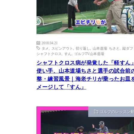
1
2018.04.21
タメ
,
スピンアウト
,
切り返し
,
山本道場 ちさと
,
縦ダフ
シャフトクロス
,
すん
,
ゴルフTV山本道場
シャフトクロス病が発覚した「軽すん
使い手、山本道場ちさと選手の試合前
整・練習風景｜海老チリが乗ったお皿
メージして「すん」
ゴルフのレッスン