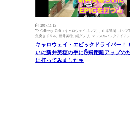
2017.11.15
Callaway Golf（キャロウェイゴルフ）
,
山本道場 ゴルフT
魚突きドリル
,
新井美穂
,
縦ダフリ
,
マッスルバックアイア
キャロウェイ・エピックドライバー！
いに新井美穂の手に✋飛距離アップの
に打ってみました👊