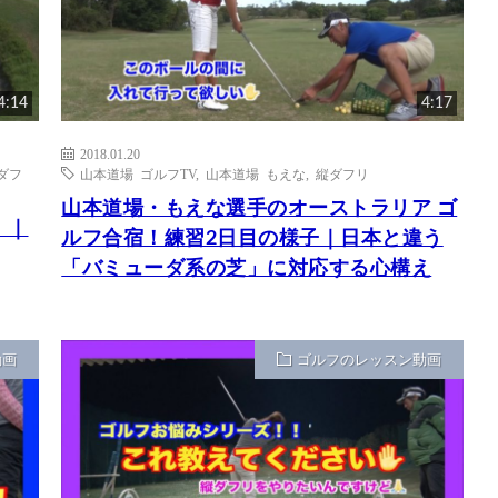
4:14
4:17
2018.01.20
ダフ
山本道場 ゴルフTV
,
山本道場 もえな
,
縦ダフリ
山本道場・もえな選手のオーストラリア ゴ
」｜
ルフ合宿！練習2日目の様子｜日本と違う
「バミューダ系の芝」に対応する心構え
動画
ゴルフのレッスン動画