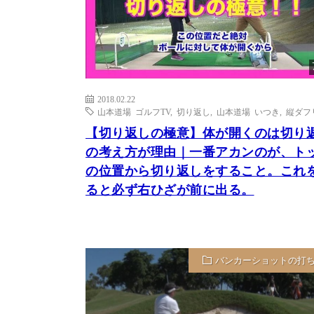
2018.02.22
山本道場 ゴルフTV
,
切り返し
,
山本道場 いつき
,
縦ダフ
【切り返しの極意】体が開くのは切り
の考え方が理由｜一番アカンのが、ト
の位置から切り返しをすること。これ
ると必ず右ひざが前に出る。
バンカーショットの打