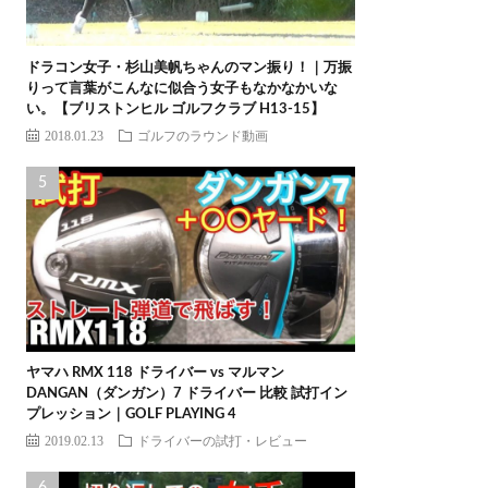
ドラコン女子・杉山美帆ちゃんのマン振り！｜万振
りって言葉がこんなに似合う女子もなかなかいな
い。【ブリストンヒル ゴルフクラブ H13-15】
2018.01.23
ゴルフのラウンド動画
ヤマハ RMX 118 ドライバー vs マルマン
DANGAN（ダンガン）7 ドライバー 比較 試打イン
プレッション｜GOLF PLAYING 4
2019.02.13
ドライバーの試打・レビュー