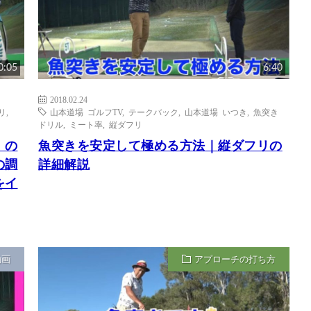
0:05
6:40
2018.02.24
リ
,
山本道場 ゴルフTV
,
テークバック
,
山本道場 いつき
,
魚突き
ドリル
,
ミート率
,
縦ダフリ
」の
魚突きを安定して極める方法｜縦ダフリの
の調
詳細解説
をイ
動画
アプローチの打ち方