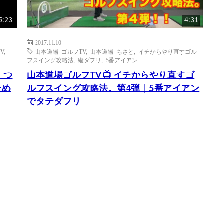
5:23
4:31
2017.11.10
V
,
山本道場 ゴルフTV
,
山本道場 ちさと
,
イチからやり直すゴル
ン
フスイング攻略法
,
縦ダフリ
,
5番アイアン
！つ
山本道場ゴルフTV📺 イチからやり直すゴ
ため
ルフスイング攻略法。第4弾｜5番アイアン
でタテダフリ