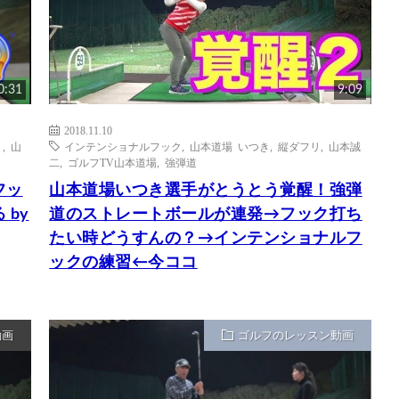
0:31
9:09
2018.11.10
リ
,
山
インテンショナルフック
,
山本道場 いつき
,
縦ダフリ
,
山本誠
二
,
ゴルフTV山本道場
,
強弾道
フッ
山本道場いつき選手がとうとう覚醒！強弾
by
道のストレートボールが連発→フック打ち
たい時どうすんの？→インテンショナルフ
ックの練習←今ココ
動画
ゴルフのレッスン動画