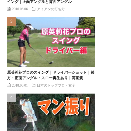
イング｜正面アングルと背面アングル
2016.06.06
アイアンの打ち方
原英莉花プロのスイング｜ドライバーショット｜後
方・正面アングル・スロー再生あり｜高画質
2018.06.01
日本のトッププロ・女子