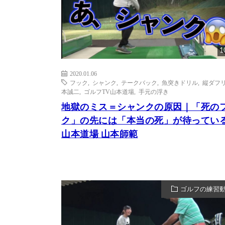
1
2020.01.06
フック
,
シャンク
,
テークバック
,
魚突きドリル
,
縦ダフ
本誠二
,
ゴルフTV山本道場
,
手元の浮き
地獄のミス＝シャンクの原因｜「死の
ク」の先には「本当の死」が待っている 
山本道場 山本師範
ゴルフの練習