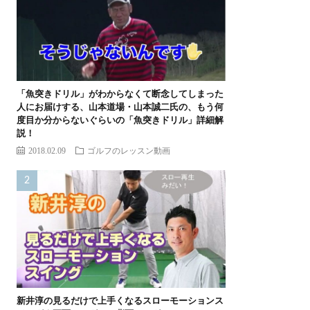
「魚突きドリル」がわからなくて断念してしまった
人にお届けする、山本道場・山本誠二氏の、もう何
度目か分からないぐらいの「魚突きドリル」詳細解
説！
2018.02.09
ゴルフのレッスン動画
新井淳の見るだけで上手くなるスローモーションス