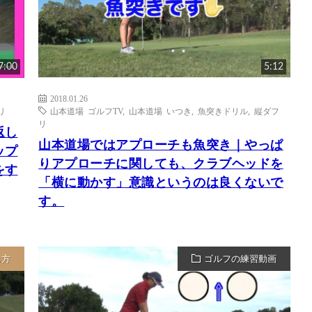
7:00
5:12
2018.01.26
リ
山本道場 ゴルフTV
,
山本道場 いつき
,
魚突きドリル
,
縦ダフ
リ
返し
山本道場ではアプローチも魚突き｜やっぱ
ップ
りアプローチに関しても、クラブヘッドを
をす
「横に動かす」意識というのは良くないで
す。
ち方
ゴルフの練習動画