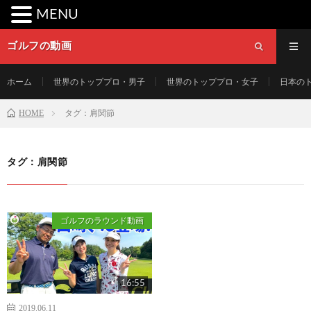
MENU
ゴルフの動画
ホーム
世界のトッププロ・男子
世界のトッププロ・女子
日本の
HOME
タグ：肩関節
タグ：肩関節
ゴルフのラウンド動画
16:55
2019.06.11