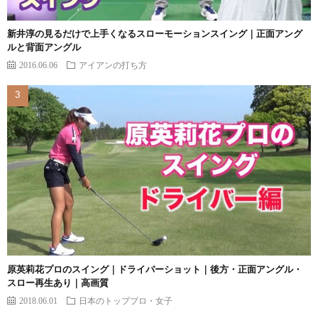
新井淳の見るだけで上手くなるスローモーションスイング｜正面アング
ルと背面アングル
2016.06.06
アイアンの打ち方
原英莉花プロのスイング｜ドライバーショット｜後方・正面アングル・
スロー再生あり｜高画質
2018.06.01
日本のトッププロ・女子