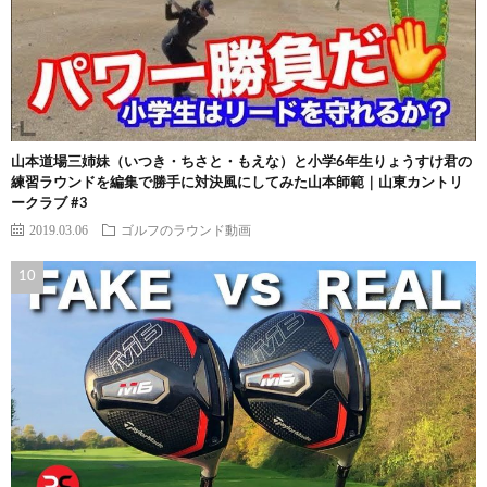
山本道場三姉妹（いつき・ちさと・もえな）と小学6年生りょうすけ君の
練習ラウンドを編集で勝手に対決風にしてみた山本師範｜山東カントリ
ークラブ #3
2019.03.06
ゴルフのラウンド動画