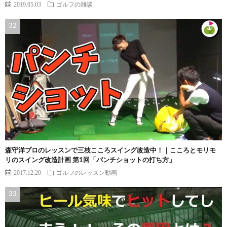
2019.05.03
ゴルフの雑談
森守洋プロのレッスンで三枝こころスイング改造中！｜こころとモリモ
リのスイング改造計画 第1回「パンチショットの打ち方」
2017.12.20
ゴルフのレッスン動画