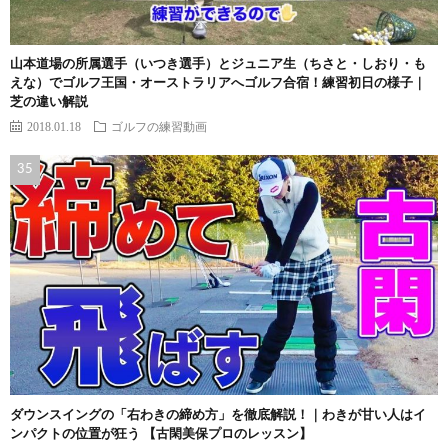
山本道場の所属選手（いつき選手）とジュニア生（ちさと・しおり・も
えな）でゴルフ王国・オーストラリアへゴルフ合宿！練習初日の様子｜
芝の違い解説
2018.01.18
ゴルフの練習動画
ダウンスイングの「右わきの締め方」を徹底解説！｜わきが甘い人はイ
ンパクトの位置が狂う 【古閑美保プロのレッスン】