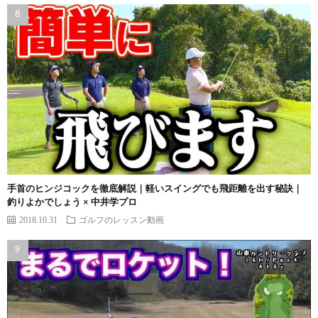
手首のヒンジコックを徹底解説｜軽いスイングでも飛距離を出す秘訣｜
釣りよかでしょう × 中井学プロ
2018.10.31
ゴルフのレッスン動画