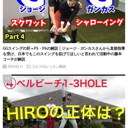
GGスイングの肝＝P5・P6の解説｜ジョージ・ガンカスさんから直接指導
を受け、日本でもこのスイングを拡げてほしいと言われて活動中の藤本
コーチが解説
2019.05.11
ゴルフのレッスン動画