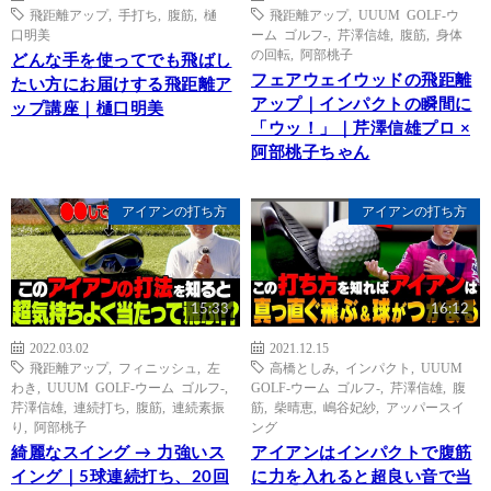
飛距離アップ
,
手打ち
,
腹筋
,
樋
飛距離アップ
,
UUUM GOLF-ウ
口明美
ーム ゴルフ-
,
芹澤信雄
,
腹筋
,
身体
の回転
,
阿部桃子
どんな手を使ってでも飛ばし
フェアウェイウッドの飛距離
たい方にお届けする飛距離ア
アップ｜インパクトの瞬間に
ップ講座｜樋口明美
「ウッ！」｜芹澤信雄プロ ×
阿部桃子ちゃん
アイアンの打ち方
アイアンの打ち方
15:33
16:12
2022.03.02
2021.12.15
飛距離アップ
,
フィニッシュ
,
左
高橋としみ
,
インパクト
,
UUUM
わき
,
UUUM GOLF-ウーム ゴルフ-
,
GOLF-ウーム ゴルフ-
,
芹澤信雄
,
腹
芹澤信雄
,
連続打ち
,
腹筋
,
連続素振
筋
,
柴晴恵
,
嶋谷妃紗
,
アッパースイ
り
,
阿部桃子
ング
綺麗なスイング → 力強いス
アイアンはインパクトで腹筋
イング｜5球連続打ち、20回
に力を入れると超良い音で当