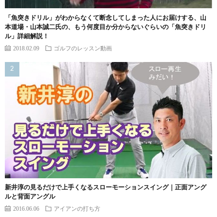
「魚突きドリル」がわからなくて断念してしまった人にお届けする、山
本道場・山本誠二氏の、もう何度目か分からないぐらいの「魚突きドリ
ル」詳細解説！
2018.02.09
ゴルフのレッスン動画
新井淳の見るだけで上手くなるスローモーションスイング｜正面アング
ルと背面アングル
2016.06.06
アイアンの打ち方