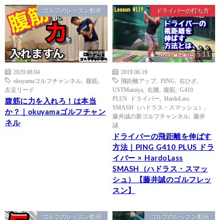
ゴルフのレッスン動画
ドライバーの打ち方
3:24
5:11
2020.08.04
2019.06.19
okuyamaゴルフチャンネル
,
腹筋
,
飛距離アップ
,
PING
,
右ひざ
,
左足リード
USTMamiya
,
右腰
,
腹筋
,
G410
PLUS ドライバー
,
HardoLass
腹筋に力を入れろ！は本当
SMASH（ハドラス・スマッシュ）
,
か？｜okuyamaゴルフチャン
藤井誠の新ゴルフチャンネル
,
藤井
ネル
誠
ドライバーの飛距離を伸ばす
方法｜PING G410 PLUS ドラ
イバー × HardoLass
SMASH（ハドラス・スマッ
シュ）【藤井誠のゴルフレッ
スン】
ゴルフのレッスン動画
ゴルフのレッスン動画