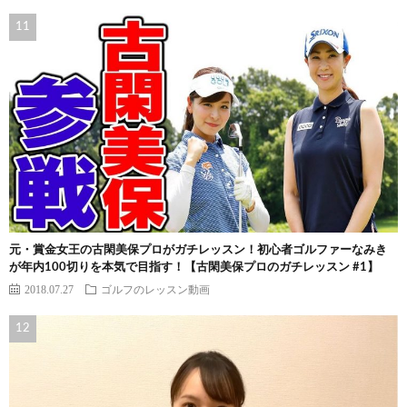
元・賞金女王の古閑美保プロがガチレッスン！初心者ゴルファーなみき
が年内100切りを本気で目指す！【古閑美保プロのガチレッスン #1】
2018.07.27
ゴルフのレッスン動画