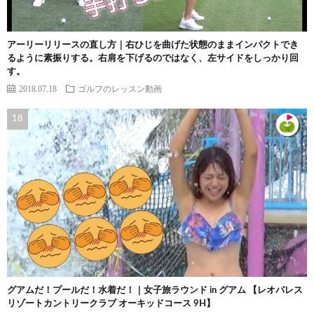
アーリーリリースの直し方｜右ひじを曲げた状態のままインパクトでき
るように素振りする。右肩を下げるのではなく、左サイドをしっかり回
す。
2018.07.18
ゴルフのレッスン動画
グアムだ！プールだ！水着だ！｜女子旅ラウンド in グアム 【レオパレス
リゾートカントリークラブ オーキッドコース 9H】