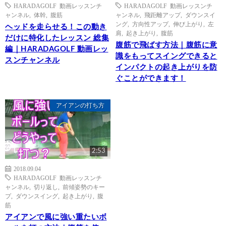
HARADAGOLF 動画レッスンチ
HARADAGOLF 動画レッスンチ
ャンネル
,
体幹
,
腹筋
ャンネル
,
飛距離アップ
,
ダウンスイ
ング
,
方向性アップ
,
伸び上がり
,
左
ヘッドを走らせる！この動き
肩
,
起き上がり
,
腹筋
だけに特化したレッスン 総集
腹筋で飛ばす方法｜腹筋に意
編｜HARADAGOLF 動画レッ
識をもってスイングできると
スンチャンネル
インパクトの起き上がりを防
ぐことができます！
アイアンの打ち方
2:53
2018.09.04
HARADAGOLF 動画レッスンチ
ャンネル
,
切り返し
,
前傾姿勢のキー
プ
,
ダウンスイング
,
起き上がり
,
腹
筋
アイアンで風に強い重たいボ