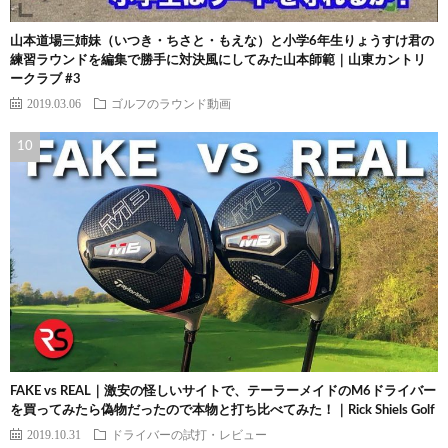
山本道場三姉妹（いつき・ちさと・もえな）と小学6年生りょうすけ君の
練習ラウンドを編集で勝手に対決風にしてみた山本師範｜山東カントリ
ークラブ #3
2019.03.06
ゴルフのラウンド動画
FAKE vs REAL｜激安の怪しいサイトで、テーラーメイドのM6ドライバー
を買ってみたら偽物だったので本物と打ち比べてみた！｜Rick Shiels Golf
2019.10.31
ドライバーの試打・レビュー