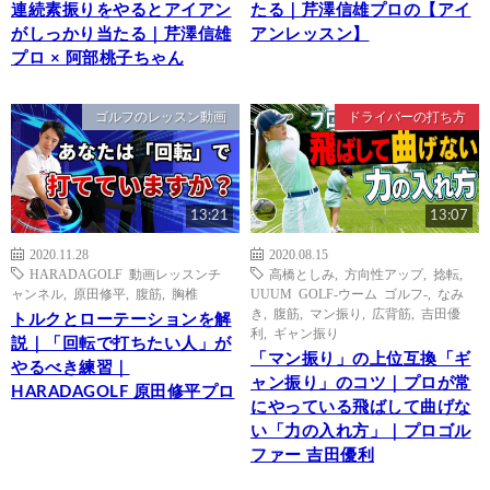
連続素振りをやるとアイアン
たる｜芹澤信雄プロの【アイ
がしっかり当たる｜芹澤信雄
アンレッスン】
プロ × 阿部桃子ちゃん
ゴルフのレッスン動画
ドライバーの打ち方
13:21
13:07
2020.11.28
2020.08.15
HARADAGOLF 動画レッスンチ
高橋としみ
,
方向性アップ
,
捻転
,
ャンネル
,
原田修平
,
腹筋
,
胸椎
UUUM GOLF-ウーム ゴルフ-
,
なみ
き
,
腹筋
,
マン振り
,
広背筋
,
吉田優
トルクとローテーションを解
利
,
ギャン振り
説｜「回転で打ちたい人」が
「マン振り」の上位互換「ギ
やるべき練習｜
ャン振り」のコツ｜プロが常
HARADAGOLF 原田修平プロ
にやっている飛ばして曲げな
い「力の入れ方」｜プロゴル
ファー 吉田優利