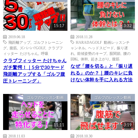
15:17
3:32
2019.06.18
2018.11.28
飛距離アップ
,
ゴルフトレーニン
HARADAGOLF 動画レッスンチ
グ
,
腹筋
,
ズバババ!GOLF
,
クラブフ
ャンネル
,
ヘッドスピード
,
振り遅
ィッター たけちゃん
,
呼吸
れ
,
前傾姿勢のキープ
,
股関節
,
腰の
回転
,
体幹
,
起き上がり
,
腹筋
クラブフィッター たけちゃん
なぜ「腰を切る」と「振り遅
ガチ驚愕！｜5分で30ヤード
れる」のか？｜腰のキレに負
飛距離アップする「ゴルフ腹
けない体幹を手に入れる方法
圧トレーニング」
ゴルフのレッスン動画
ゴルフのレッスン動画
11:11
3:19
2018.11.03
2018.10.30