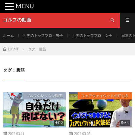
MENU
ゴルフの動画
ホーム
世界のトッププロ・男子
世界のトッププロ・女子
日本の
HOME
タグ：腹筋
タグ：腹筋
ゴルフのレッスン動画
フェアウェイウッドの打ち方
4:02
8:54
2022.03.11
2022.03.05