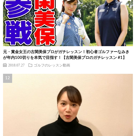
元・賞金女王の古閑美保プロがガチレッスン！初心者ゴルファーなみき
が年内100切りを本気で目指す！【古閑美保プロのガチレッスン #1】
2018.07.27
ゴルフのレッスン動画