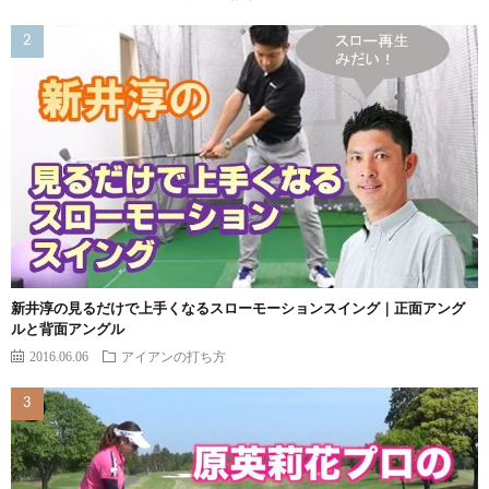
新井淳の見るだけで上手くなるスローモーションスイング｜正面アング
ルと背面アングル
2016.06.06
アイアンの打ち方