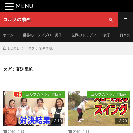
MENU
ゴルフの動画
ホーム
世界のトッププロ・男子
世界のトッププロ・女子
日本の
HOME
タグ：花渕里帆
タグ：花渕里帆
ゴルフのラウンド動画
ゴルフのラウンド動画
13:10
13:20
2019.12.15
2019.12.14