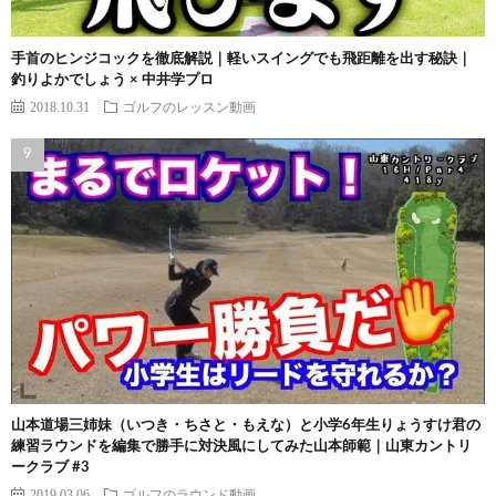
手首のヒンジコックを徹底解説｜軽いスイングでも飛距離を出す秘訣｜
釣りよかでしょう × 中井学プロ
2018.10.31
ゴルフのレッスン動画
山本道場三姉妹（いつき・ちさと・もえな）と小学6年生りょうすけ君の
練習ラウンドを編集で勝手に対決風にしてみた山本師範｜山東カントリ
ークラブ #3
2019.03.06
ゴルフのラウンド動画