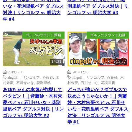
いな・花渕里帆ペア ダブルス
渕里帆ペア ダブルス対決｜リ
対決｜リンゴルフ vs 明治大
ンゴルフ vs 明治大学 #3
学 #4
ゴルフのラウンド動画
ゴルフのラウンド動画
14:31
13:27
2019.12.11
2019.12.10
ringolf - リンゴルフ
,
斉藤妙
,
木
ringolf - リンゴルフ
,
斉藤妙
,
木
村朱夢
,
石川せいな
,
花渕里帆
村朱夢
,
石川せいな
,
花渕里帆
あゆちゃんの本気が炸裂して
どっちが強いか？ダブルスで
ベタピン！｜斉藤妙・木村朱
決めようじゃないか！｜斉藤
夢ペア vs 石川せいな・花渕
妙・木村朱夢ペア vs 石川せ
里帆ペア ダブルス対決｜リン
いな・花渕里帆ペア ダブルス
ゴルフ vs 明治大学 #2
対決｜リンゴルフ vs 明治大
学 #1