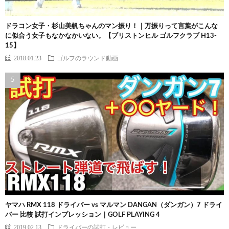
ドラコン女子・杉山美帆ちゃんのマン振り！｜万振りって言葉がこんな
に似合う女子もなかなかいない。【ブリストンヒル ゴルフクラブ H13-
15】
2018.01.23
ゴルフのラウンド動画
ヤマハ RMX 118 ドライバー vs マルマン DANGAN（ダンガン）7 ドライ
バー 比較 試打インプレッション｜GOLF PLAYING 4
2019.02.13
ドライバーの試打・レビュー