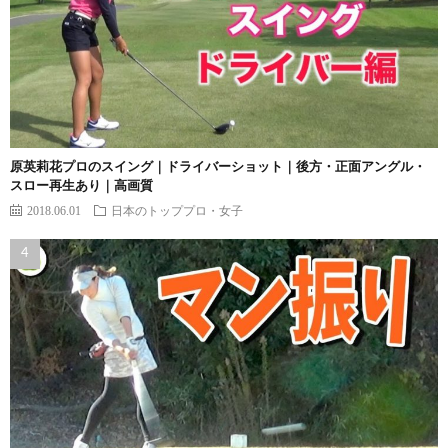
原英莉花プロのスイング｜ドライバーショット｜後方・正面アングル・
スロー再生あり｜高画質
2018.06.01
日本のトッププロ・女子