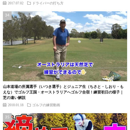
2017.07.02
ドライバーの打ち方
山本道場の所属選手（いつき選手）とジュニア生（ちさと・しおり・も
えな）でゴルフ王国・オーストラリアへゴルフ合宿！練習初日の様子｜
芝の違い解説
2018.01.18
ゴルフの練習動画