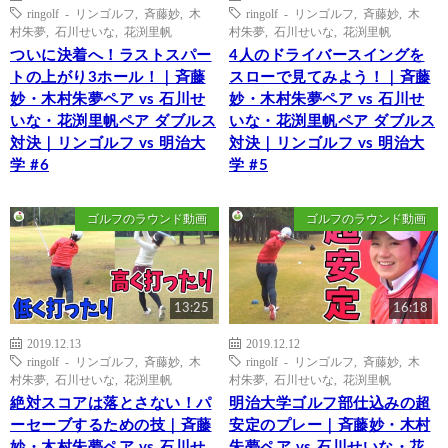
ringolf - リンゴルフ
,
斉藤妙
,
木
ringolf - リンゴルフ
,
斉藤妙
,
木
村朱夢
,
石川せいな
,
花渕里帆
村朱夢
,
石川せいな
,
花渕里帆
ついに決着へ！ラストスパー
4人のドライバースイングを
トの上がり3ホール！｜斉藤
スローで見てみよう！｜斉藤
妙・木村朱夢ペア vs 石川せ
妙・木村朱夢ペア vs 石川せ
いな・花渕里帆ペア ダブルス
いな・花渕里帆ペア ダブルス
対決｜リンゴルフ vs 明治大
対決｜リンゴルフ vs 明治大
学 #6
学 #5
ゴルフのラウンド動画
ゴルフのラウンド動画
13:25
16:18
2019.12.13
2019.12.12
ringolf - リンゴルフ
,
斉藤妙
,
木
ringolf - リンゴルフ
,
斉藤妙
,
木
村朱夢
,
石川せいな
,
花渕里帆
村朱夢
,
石川せいな
,
花渕里帆
絶対スコアは落とさない！パ
明治大学ゴルフ部仕込みの超
ーセーブするための技｜斉藤
安定のプレー｜斉藤妙・木村
妙・木村朱夢ペア vs 石川せ
朱夢ペア vs 石川せいな・花