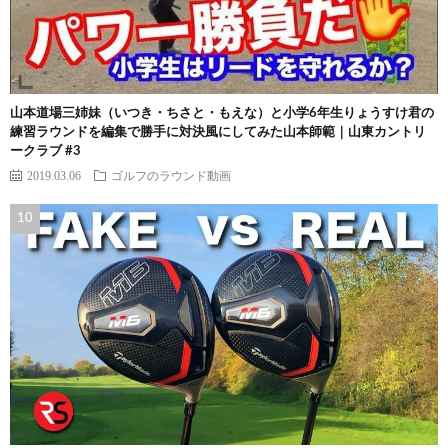
山本道場三姉妹（いつき・ちさと・もえな）と小学6年生りょうすけ君の
練習ラウンドを編集で勝手に対決風にしてみた山本師範｜山東カントリ
ークラブ #3
2019.03.06
ゴルフのラウンド動画