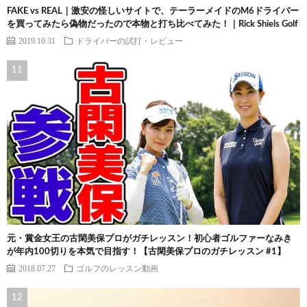
FAKE vs REAL｜激安の怪しいサイトで、テーラーメイドのM6ドライバー
を買ってみたら偽物だったので本物と打ち比べてみた！｜Rick Shiels Golf
2019.10.31
ドライバーの試打・レビュー
元・賞金女王の古閑美保プロがガチレッスン！初心者ゴルファーなみき
が年内100切りを本気で目指す！【古閑美保プロのガチレッスン #1】
2018.07.27
ゴルフのレッスン動画