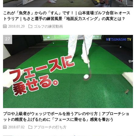
これが「魚突き」からの「すん」です！｜山本道場ゴルフ合宿 in オース
トラリア｜ちさと選手の練習風景「地面反力スイング」の真実とは？
2018.01.29
ゴルフの練習動画
プロや上級者がウェッジでボールを拾うアレのやり方｜アプローチショ
ットの精度を上げるために「フェースに乗せる」感覚を養おう
2018.07.02
アプローチの打ち方