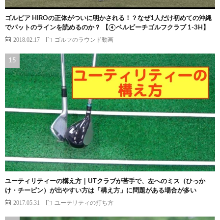
ゴルピア HIROの正体がついに明かされる！？なぜ1人だけ初めての沖縄
でパットのラインを読めるのか？ 【④ベルビーチゴルフクラブ 1-3H】
2018.02.17
ゴルフのラウンド動画
ユーティリティーの構え方｜UTクラブが苦手で、左へのミス（ひっか
け・チーピン）が出やすい方は「構え方」に問題がある場合が多い
2017.05.31
ユーテリティの打ち方