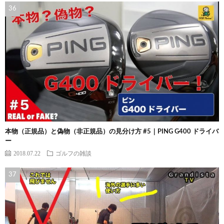
本物（正規品）と偽物（非正規品）の見分け方 #5｜PING G400 ドライバ
ー
2018.07.22
ゴルフの雑談