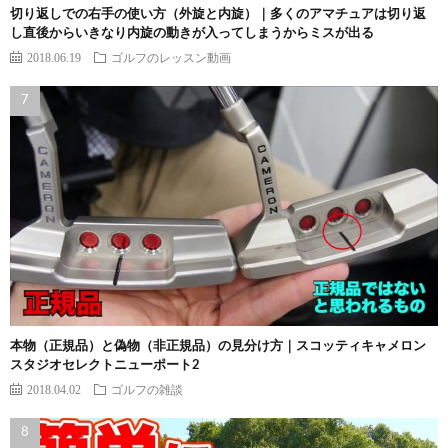
切り返しでの右手の使い方（外旋と内旋）｜多くのアマチュアは切り返
し直後からいきなり内旋の動きが入ってしまうからミスが出る
2018.06.19
ゴルフのレッスン動画
本物（正規品）と偽物（非正規品）の見分け方｜スコッティキャメロン
スタジオセレクトニューポート2
2018.04.02
ゴルフの雑談