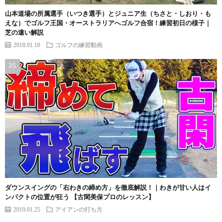
山本道場の所属選手（いつき選手）とジュニア生（ちさと・しおり・も
えな）でゴルフ王国・オーストラリアへゴルフ合宿！練習初日の様子｜
芝の違い解説
2018.01.18
ゴルフの練習動画
ダウンスイングの「右わきの締め方」を徹底解説！｜わきが甘い人はイ
ンパクトの位置が狂う 【古閑美保プロのレッスン】
2019.01.25
アイアンの打ち方