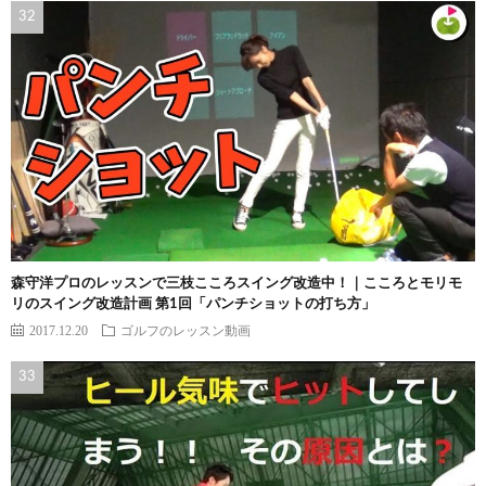
森守洋プロのレッスンで三枝こころスイング改造中！｜こころとモリモ
リのスイング改造計画 第1回「パンチショットの打ち方」
2017.12.20
ゴルフのレッスン動画