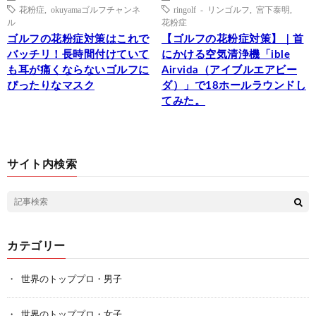
花粉症
,
okuyamaゴルフチャンネ
ringolf - リンゴルフ
,
宮下泰明
,
ル
花粉症
ゴルフの花粉症対策はこれで
【ゴルフの花粉症対策】｜首
バッチリ！長時間付けていて
にかける空気清浄機「ible
も耳が痛くならないゴルフに
Airvida（アイブルエアビー
ぴったりなマスク
ダ）」で18ホールラウンドし
てみた。
サイト内検索
カテゴリー
世界のトッププロ・男子
世界のトッププロ・女子