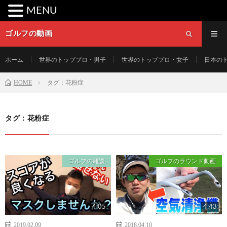
MENU
ゴルフの動画
ホーム
世界のトッププロ・男子
世界のトッププロ・女子
日本の
HOME
タグ：花粉症
タグ：花粉症
ゴルフの雑談
ゴルフのラウンド動画
4:05
4:43
2019.02.09
2018.04.10