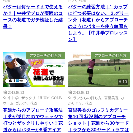
パターは何ヤードまで使える
パターの練習方法｜1.カップ
か？｜中井学プロが実際のコ
に打つ必要はない。 2.グリー
ースの花道でガチ検証した結
ン外（花道）からアプローチ
果！
のようにパターを使う練習も
しよう。【中井学プロレッス
ン】
アプローチの打ち方
アプローチの打ち方
4:08
5:10
2018.03.23
2013.03.13
中井学
,
ザックリ
,
UUUM GOLF-
ラフからの打ち方
,
宮里美香
,
ひ
ウーム ゴルフ-
,
花道
かりＴＶ
,
花道
花道からのアプローチ攻略法
宮里美香のゴルフミカデミー
｜芝が逆目なのでウェッジで
第10回 状況別のアプローチ
打つとザックリしやすい！花
ショット｜花道から30ヤード
道からはパターか8番アイア
｜ラフから30ヤード（ラフは