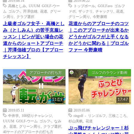
2019.08.14
2019.06.22
高橋としみ
,
UUUM GOLF-ウー
トップボール
,
GOLFavo ゴルフ
ム ゴルフ-
,
芹澤信雄
,
花道
,
グリー
ァボ
,
ザックリ
,
チャックリ
,
花道
,
ン周り
,
クラブ選択
グリーン周り
,
今野康晴
上級者ゴルフ女子・ 高橋とし
花道からのアプローチのコツ
み（としみん）の苦手克服レ
｜このアプローチが出来るか
ッスン｜ピンが近い場合の花
どうかがゴルフが上手くなる
道からのショートアプローチ
かどうかに関わる｜プロゴル
｜芹澤信雄プロの【アプロー
ファー 今野康晴
チレッスン】
アプローチの打ち方
ゴルフのラウンド動画
11:19
17:47
2019.05.11
2019.05.06
中井学
,
100切りチャレンジ
,
ringolf - リンゴルフ
,
三枝こころ
,
UUUM GOLF-ウーム ゴルフ-
,
なみ
杉山美帆
,
花道
き
,
花道
,
グリーン周り
,
クラブ選択
,
ぶっ飛びチャレンジャー！杉
40ヤードのアプローチの打ち方