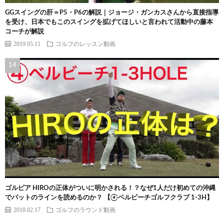
GGスイングの肝＝P5・P6の解説｜ジョージ・ガンカスさんから直接指導
を受け、日本でもこのスイングを拡げてほしいと言われて活動中の藤本
コーチが解説
2019.05.11
ゴルフのレッスン動画
ゴルピア HIROの正体がついに明かされる！？なぜ1人だけ初めての沖縄
でパットのラインを読めるのか？ 【④ベルビーチゴルフクラブ 1-3H】
2018.02.17
ゴルフのラウンド動画