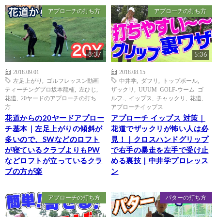
アプローチの打ち方
アプローチの打ち方
3:37
5:36
2018.09.01
2018.08.15
左足上がり
,
ゴルフレッスン動画
中井学
,
ダフリ
,
トップボール
,
ティーチングプロ坂本龍楠
,
左ひじ
,
ザックリ
,
UUUM GOLF-ウーム ゴ
花道
,
20ヤードのアプローチの打ち
ルフ-
,
イップス
,
チャックリ
,
花道
,
方
アプローチイップス
花道からの20ヤードアプロー
アプローチ イップス 対策｜
チ基本｜左足上がりの傾斜が
花道でザックリが怖い人は必
多いので、SWなどのロフト
見！｜クロスハンドグリップ
が寝ているクラブよりもPW
で右手の暴走を左手で受け止
などロフトが立っているクラ
める裏技｜中井学プロレッス
ブの方が楽
ン
アプローチの打ち方
パターの打ち方