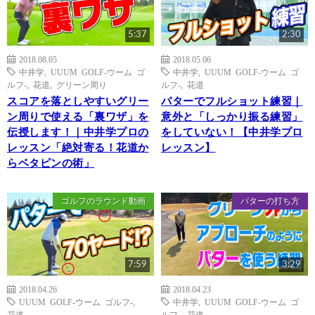
5:37
2:30
2018.08.05
2018.05.06
中井学
,
UUUM GOLF-ウーム ゴ
中井学
,
UUUM GOLF-ウーム ゴ
ルフ-
,
花道
,
グリーン周り
ルフ-
,
花道
スコアを落としやすいグリー
パターでフルショット練習｜
ン周りで使える「裏ワザ」を
意外と「しっかり振る練習」
伝授します！｜中井学プロの
をしていない！【中井学プロ
レッスン「絶対寄る！花道か
レッスン】
らベタピンの術」
ゴルフのラウンド動画
パターの打ち方
7:59
3:29
2018.04.26
2018.04.23
UUUM GOLF-ウーム ゴルフ-
,
中井学
,
UUUM GOLF-ウーム ゴ
花道
ルフ-
,
花道