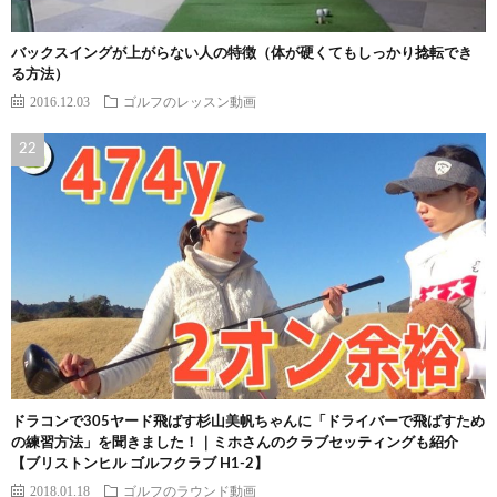
バックスイングが上がらない人の特徴（体が硬くてもしっかり捻転でき
る方法）
2016.12.03
ゴルフのレッスン動画
ドラコンで305ヤード飛ばす杉山美帆ちゃんに「ドライバーで飛ばすため
の練習方法」を聞きました！｜ミホさんのクラブセッティングも紹介
【ブリストンヒル ゴルフクラブ H1-2】
2018.01.18
ゴルフのラウンド動画