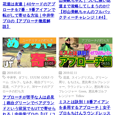
山美帆ちゃん｜ついに狭い花
花道は友達｜40ヤードのアプ
道まで攻略してしまうのか!?
ローチを7番・9番アイアンで
【杉山美帆ちゃんのフルバッ
転がして寄せる方法｜中井学
クティーチャレンジ！#4】
プロの【アプローチ徹底解
説】
ユーテリティの打ち方
アプローチの打ち方
15:05
14:55
2019.05.05
2019.02.11
中井学
,
ダフリ
,
UUUM GOLF-ウ
花道
,
スイングリズム
,
グリーン
ーム ゴルフ-
,
なみき
,
砲台グリーン
,
周り
,
もちけん
,
恵比寿ゴルフレンジ
花道
,
ベアグランド
,
30ヤードのアプ
ャー
,
ラウンドレッスン
,
恵比寿ゴル
ローチの打ち方
フレンジャー Green
,
恵比寿ゴルフ
レンジャー Yellow
アプローチが苦手な人は必見
ミスとは訣別！8番アイアン
｜砲台グリーンでベアグラン
を多用するアプローチ｜女子
ドという状況でもUTで寄せら
プロもちけんラウンドレッス
れる｜中井学プロの【UT（ユ