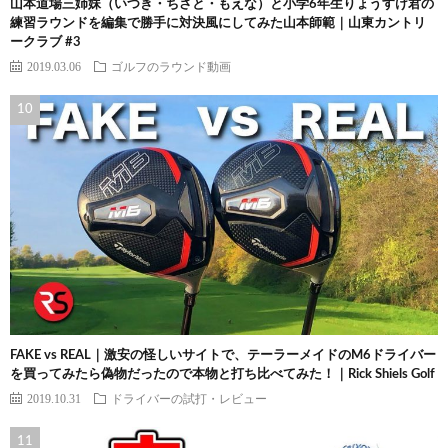
山本道場三姉妹（いつき・ちさと・もえな）と小学6年生りょうすけ君の
練習ラウンドを編集で勝手に対決風にしてみた山本師範｜山東カントリ
ークラブ #3
2019.03.06
ゴルフのラウンド動画
FAKE vs REAL｜激安の怪しいサイトで、テーラーメイドのM6ドライバー
を買ってみたら偽物だったので本物と打ち比べてみた！｜Rick Shiels Golf
2019.10.31
ドライバーの試打・レビュー