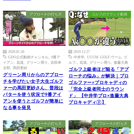
アプローチの打ち方
ゴルフのラウンド動画
2:15
17:18
2020.01.20
2019.12.27
GDO公式動画チャンネル
,
9番ア
中井学
,
UUUM GOLF-ウーム ゴ
イアン
,
花道
,
グリーン周り
,
吉田幸
ルフ-
,
花道
,
グリーン周り
,
進藤大典
太郎
,
馬田更紗
ゴルフ上級者ほど陥る「アプ
グリーン周りからのアプロー
ローチの悩み」が解決｜プロ
チを学びたい女子大生ゴルフ
ゴルファー×プロキャディの
ァーの馬田更紗さん、普段は
「完全上級者同士のラウン
パターを使う状況で9番アイ
ド」 【中井学プロ×進藤大典
アンを使うとゴルフが簡単に
プロキャディ②】
なる事を発見
アプローチの打ち方
アプローチの打ち方