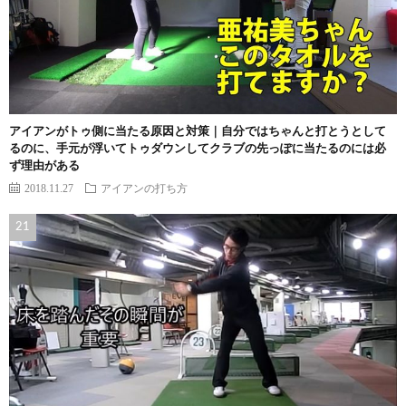
アイアンがトゥ側に当たる原因と対策｜自分ではちゃんと打とうとして
るのに、手元が浮いてトゥダウンしてクラブの先っぽに当たるのには必
ず理由がある
2018.11.27
アイアンの打ち方