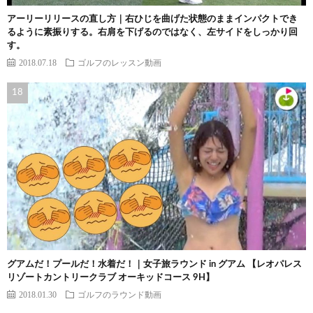
アーリーリリースの直し方｜右ひじを曲げた状態のままインパクトでき
るように素振りする。右肩を下げるのではなく、左サイドをしっかり回
す。
2018.07.18
ゴルフのレッスン動画
グアムだ！プールだ！水着だ！｜女子旅ラウンド in グアム 【レオパレス
リゾートカントリークラブ オーキッドコース 9H】
2018.01.30
ゴルフのラウンド動画