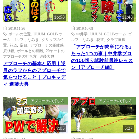
16:58
11:48
2019.11.26
2019.10.08
ボールの位置
,
UUUM GOLF-ウ
中井学
,
UUUM GOLF-ウーム ゴ
ーム ゴルフ-
,
なみき
,
グリップの位
ルフ-
,
なみき
,
花道
,
クラブ選択
置
,
花道
,
逆目
,
アプローチの距離感
,
「アプローチが簡単になる」
振り幅
,
ボールとの距離
,
20ヤードの
たった1つの事｜中井学プロ
アプローチの打ち方
,
進藤大典
の100切り試験前最終レッス
アプローチの基本と応用｜逆
ン【アプローチ編】
目のラフからのアプローチで
気をつけること｜プロキャデ
ィ 進藤大典
アプローチの打ち方
アプローチの打ち方
9:05
5:27