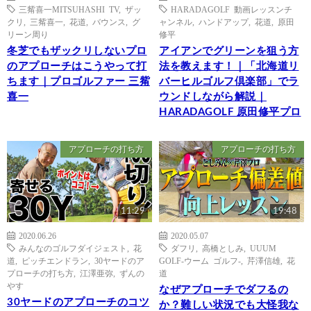
三觜喜一MITSUHASHI TV
,
ザッ
HARADAGOLF 動画レッスンチ
クリ
,
三觜喜一
,
花道
,
バウンス
,
グ
ャンネル
,
ハンドアップ
,
花道
,
原田
リーン周り
修平
冬芝でもザックリしないプロ
アイアンでグリーンを狙う方
のアプローチはこうやって打
法を教えます！｜「北海道リ
ちます｜プロゴルファー 三觜
バーヒルゴルフ倶楽部」でラ
喜一
ウンドしながら解説｜
HARADAGOLF 原田修平プロ
アプローチの打ち方
アプローチの打ち方
11:29
19:48
2020.06.26
2020.05.07
みんなのゴルフダイジェスト
,
花
ダフリ
,
高橋としみ
,
UUUM
道
,
ピッチエンドラン
,
30ヤードのア
GOLF-ウーム ゴルフ-
,
芹澤信雄
,
花
プローチの打ち方
,
江澤亜弥
,
ずんの
道
やす
なぜアプローチでダフるの
30ヤードのアプローチのコツ
か？難しい状況でも大怪我な