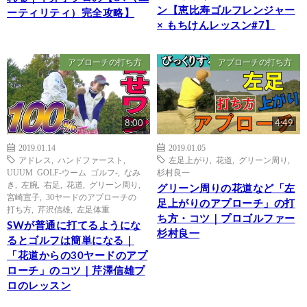
ン【恵比寿ゴルフレンジャー
ーティリティ）完全攻略】
× もちけんレッスン#7】
アプローチの打ち方
アプローチの打ち方
8:00
4:49
2019.01.14
2019.01.05
アドレス
,
ハンドファースト
,
左足上がり
,
花道
,
グリーン周り
,
UUUM GOLF-ウーム ゴルフ-
,
なみ
杉村良一
き
,
左腕
,
右足
,
花道
,
グリーン周り
,
グリーン周りの花道など「左
宮崎宣子
,
30ヤードのアプローチの
足上がりのアプローチ」の打
打ち方
,
芹沢信雄
,
左足体重
ち方・コツ｜プロゴルファー
SWが普通に打てるようにな
杉村良一
るとゴルフは簡単になる｜
「花道からの30ヤードのアプ
ローチ」のコツ｜芹澤信雄プ
ロのレッスン