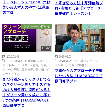
｜アベレージスコア105のお
く寄せ切る方法｜芹澤信雄プ
笑い芸人ずんのやす×江澤亜
ロ×高橋としみ【アプローチ
弥プロ
偏差値向上レッスン】
アプローチの打ち方
ゴルフの雑談
12:32
7:35
2020.02.03
2020.02.03
HARADAGOLF 動画レッスンチ
HARADAGOLF 動画レッスンチ
ャンネル
,
ザックリ
,
入射角
,
花道
,
ャンネル
,
花道
,
原田修平
グリーン周り
,
原田修平
,
振り幅
,
イ
花道からのアプローチで失敗
ンサイドイン
しない方法｜HARADAGOLF
まだ花道からザックリしてる
原田修平プロ
の？グリーン周りでミスする
のは入射角度に問題がある！
｜グリーン周りを成功に導く
3つの条件｜HARADAGOLF
原田修平プロ