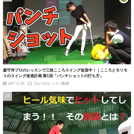
森守洋プロのレッスンで三枝こころスイング改造中！｜こころとモリモ
リのスイング改造計画 第1回「パンチショットの打ち方」
2017.12.20
ゴルフのレッスン動画