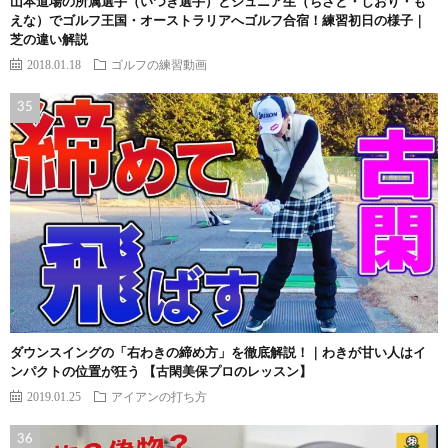
山本道場の所属選手（いつき選手）とジュニア生（ちさと・しおり・も
えな）でゴルフ王国・オーストラリアへゴルフ合宿！練習初日の様子｜
芝の違い解説
2018.01.18
ゴルフの練習動画
ダウンスイングの「右わきの締め方」を徹底解説！｜わきが甘い人はイ
ンパクトの位置が狂う 【古閑美保プロのレッスン】
2019.01.25
アイアンの打ち方