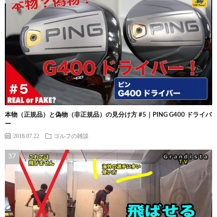
本物（正規品）と偽物（非正規品）の見分け方 #5｜PING G400 ドライバ
ー
2018.07.22
ゴルフの雑談