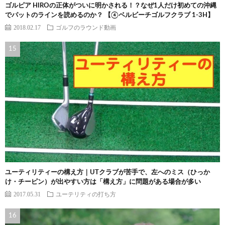
ゴルピア HIROの正体がついに明かされる！？なぜ1人だけ初めての沖縄
でパットのラインを読めるのか？ 【④ベルビーチゴルフクラブ 1-3H】
2018.02.17
ゴルフのラウンド動画
ユーティリティーの構え方｜UTクラブが苦手で、左へのミス（ひっか
け・チーピン）が出やすい方は「構え方」に問題がある場合が多い
2017.05.31
ユーテリティの打ち方