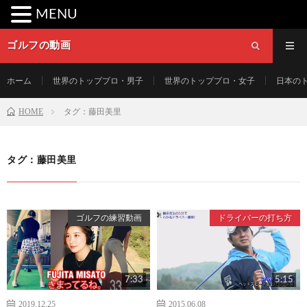
MENU
ゴルフの動画
ホーム
世界のトッププロ・男子
世界のトッププロ・女子
日本の
HOME
タグ：藤田美里
タグ：藤田美里
ゴルフの練習動画
ドライバーの打ち方
7:33
5:15
2019.12.25
2015.06.08