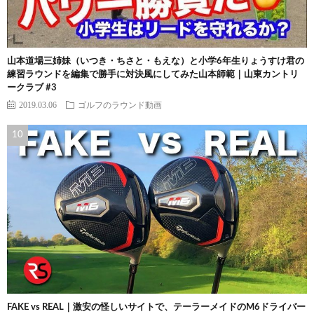
山本道場三姉妹（いつき・ちさと・もえな）と小学6年生りょうすけ君の
練習ラウンドを編集で勝手に対決風にしてみた山本師範｜山東カントリ
ークラブ #3
2019.03.06
ゴルフのラウンド動画
FAKE vs REAL｜激安の怪しいサイトで、テーラーメイドのM6ドライバー