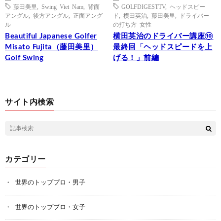
藤田美里
,
Swing Viet Nam
,
背面
GOLFDIGESTTV
,
ヘッドスピー
アングル
,
後方アングル
,
正面アング
ド
,
横田英治
,
藤田美里
,
ドライバー
ル
の打ち方 女性
Beautiful Japanese Golfer
横田英治のドライバー講座⑩
Misato Fujita（藤田美里）
最終回「ヘッドスピードを上
Golf Swing
げる！」前編
サイト内検索
カテゴリー
世界のトッププロ・男子
世界のトッププロ・女子