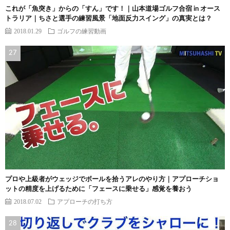
これが「魚突き」からの「すん」です！｜山本道場ゴルフ合宿 in オース
トラリア｜ちさと選手の練習風景「地面反力スイング」の真実とは？
2018.01.29
ゴルフの練習動画
プロや上級者がウェッジでボールを拾うアレのやり方｜アプローチショ
ットの精度を上げるために「フェースに乗せる」感覚を養おう
2018.07.02
アプローチの打ち方