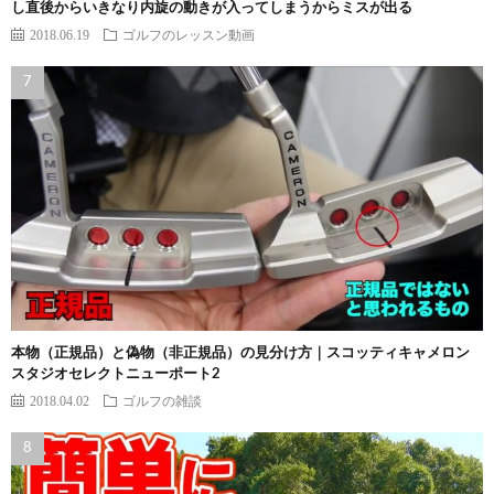
し直後からいきなり内旋の動きが入ってしまうからミスが出る
2018.06.19
ゴルフのレッスン動画
本物（正規品）と偽物（非正規品）の見分け方｜スコッティキャメロン
スタジオセレクトニューポート2
2018.04.02
ゴルフの雑談