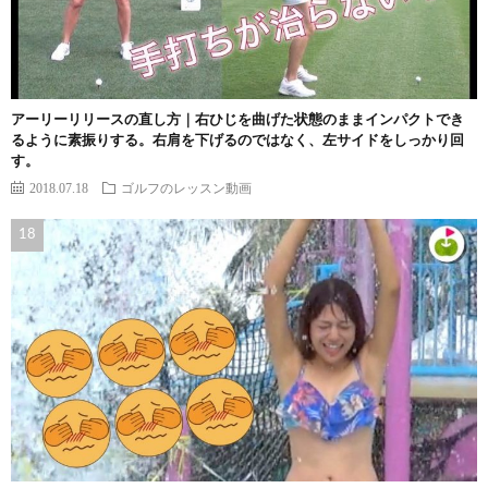
アーリーリリースの直し方｜右ひじを曲げた状態のままインパクトでき
るように素振りする。右肩を下げるのではなく、左サイドをしっかり回
す。
2018.07.18
ゴルフのレッスン動画