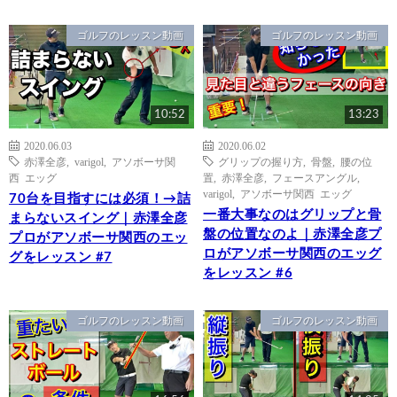
ゴルフのレッスン動画
ゴルフのレッスン動画
10:52
13:23
2020.06.03
2020.06.02
赤澤全彦
,
varigol
,
アソボーサ関
グリップの握り方
,
骨盤
,
腰の位
西 エッグ
置
,
赤澤全彦
,
フェースアングル
,
varigol
,
アソボーサ関西 エッグ
70台を目指すには必須！→詰
一番大事なのはグリップと骨
まらないスイング｜赤澤全彦
盤の位置なのよ｜赤澤全彦プ
プロがアソボーサ関西のエッ
ロがアソボーサ関西のエッグ
グをレッスン #7
をレッスン #6
ゴルフのレッスン動画
ゴルフのレッスン動画