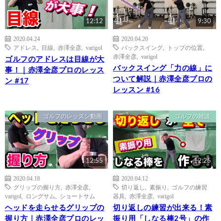
12:12
9:30
2020.04.24
2020.04.20
アドレス
,
目線
,
赤澤全彦
,
varigol
バックスイング
,
トップの位置
,
赤澤全彦
,
varigol
ゴルフのアドレスは目線が大
バックスイング「力の線」に
事！｜赤澤全彦プロのレッス
ついて解説｜赤澤全彦プロの
ン #17
レッスン #16
ゴルフのレッスン動画
ゴルフの雑談
12:55
12:25
2020.04.18
2020.04.12
グリップの握り方
,
赤澤全彦
,
切り返し
,
素振り
,
ゴルフの練習
varigol
,
ロングサム
,
ショートサム
器具
,
赤澤全彦
,
varigol
ヘッドを走らせるグリップの
切り返しの練習が出来る！素
握り方｜赤澤全彦プロのレッ
振り用「しなる棒2号」の作