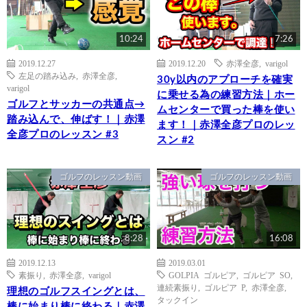
10:24
7:26
2019.12.27
2019.12.20
赤澤全彦
,
varigol
左足の踏み込み
,
赤澤全彦
,
30y以内のアプローチを確実
varigol
に乗せる為の練習方法｜ホー
ゴルフとサッカーの共通点→
ムセンターで買った棒を使い
踏み込んで、伸ばす！｜赤澤
ます！｜赤澤全彦プロのレッ
全彦プロのレッスン #3
スン #2
ゴルフのレッスン動画
ゴルフのレッスン動画
8:28
16:08
2019.12.13
2019.03.01
素振り
,
赤澤全彦
,
varigol
GOLPIA ゴルピア
,
ゴルピア SO
,
連続素振り
,
ゴルピア P
,
赤澤全彦
,
理想のゴルフスイングとは、
タックイン
棒に始まり棒に終わる｜赤澤