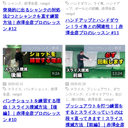
シャンク
,
赤澤全彦
,
varigol
ハンドダウン
,
ライ角
,
ハンドア
ップ
,
ボールとの距離
,
赤澤全彦
,
突発的に出るシャンクの対処
varigol
法2つとシャンクを直す練習
ハンドアップとハンドダウ
方法｜赤澤全彦プロのレッス
ン！ライ角との関連性！｜赤
ン #12
澤全彦プロのレッスン #11
ゴルフのレッスン動画
ゴルフのレッスン動画
9:26
13:24
2020.02.21
2020.02.20
スライス
,
パンチショット
,
赤澤
スライス
,
プッシュアウト
,
ダウ
全彦
,
varigol
ンスイング
,
インサイドアウト
,
右ひ
じ
,
腰の回転
,
赤澤全彦
,
varigol
パンチショットを練習する理
プッシュアウトを打つ練習を
由！スライス撲滅方法 【後
するとスライスっていうのは
編】｜赤澤全彦プロのレッス
段々直ってきます！スライス
ン #10
撲滅方法 【前編】｜赤澤全彦