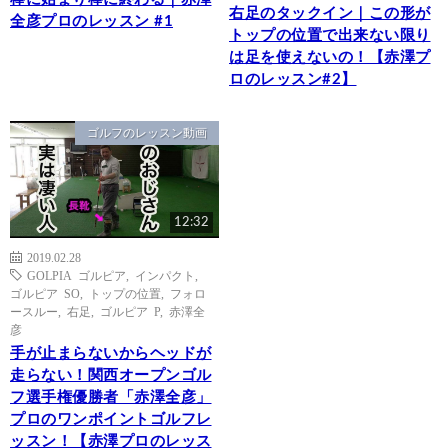
右足のタックイン｜この形が
全彦プロのレッスン #1
トップの位置で出来ない限り
は足を使えないの！【赤澤プ
ロのレッスン#2】
ゴルフのレッスン動画
12:32
2019.02.28
GOLPIA ゴルピア
,
インパクト
,
ゴルピア SO
,
トップの位置
,
フォロ
ースルー
,
右足
,
ゴルピア P
,
赤澤全
彦
手が止まらないからヘッドが
走らない！関西オープンゴル
フ選手権優勝者「赤澤全彦」
プロのワンポイントゴルフレ
ッスン！【赤澤プロのレッス