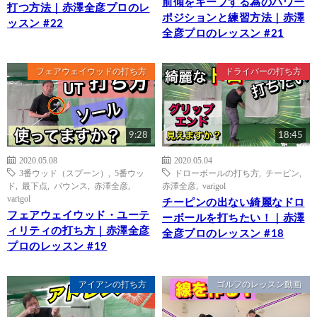
前傾をキープする為のパワー
打つ方法｜赤澤全彦プロのレ
ポジションと練習方法｜赤澤
ッスン #22
全彦プロのレッスン #21
フェアウェイウッドの打ち方
ドライバーの打ち方
9:28
18:45
2020.05.08
2020.05.04
3番ウッド（スプーン）
,
5番ウッ
ドローボールの打ち方
,
チーピン
,
ド
,
最下点
,
バウンス
,
赤澤全彦
,
赤澤全彦
,
varigol
varigol
チーピンの出ない綺麗なドロ
フェアウェイウッド・ユーテ
ーボールを打ちたい！｜赤澤
ィリティの打ち方｜赤澤全彦
全彦プロのレッスン #18
プロのレッスン #19
アイアンの打ち方
ゴルフのレッスン動画