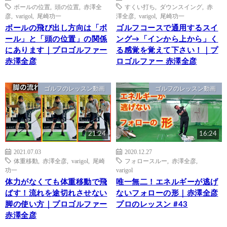
ボールの位置
,
頭の位置
,
赤澤全
すくい打ち
,
ダウンスイング
,
赤
彦
,
varigol
,
尾崎功一
澤全彦
,
varigol
,
尾崎功一
ボールの飛び出し方向は「ボ
ゴルフコースで通用するスイ
ール」と「頭の位置」の関係
ング→「インから上から」く
にあります｜プロゴルファー
る感覚を覚えて下さい！｜プ
赤澤全彦
ロゴルファー 赤澤全彦
ゴルフのレッスン動画
ゴルフのレッスン動画
21:24
16:24
2021.07.03
2020.12.27
体重移動
,
赤澤全彦
,
varigol
,
尾崎
フォロースルー
,
赤澤全彦
,
功一
varigol
体力がなくても体重移動で飛
唯一無二！エネルギーが逃げ
ばす！流れを途切れさせない
ないフォローの形｜赤澤全彦
脚の使い方｜プロゴルファー
プロのレッスン #43
赤澤全彦