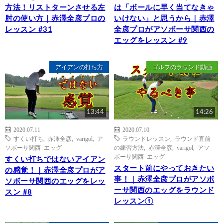
方法！リストターンさせる左
は「ボールに早く当てなきゃ
肘の使い方｜赤澤全彦プロの
いけない」と思うから｜赤澤
レッスン #31
全彦プロがアソボーサ関西の
エッグをレッスン #9
アイアンの打ち方
ゴルフのラウンド動画
13:44
14:26
2020.07.11
2020.07.10
すくい打ち
,
赤澤全彦
,
varigol
,
ア
ラウンドレッスン
,
ラウンド直前
ソボーサ関西 エッグ
の練習方法
,
赤澤全彦
,
varigol
,
アソ
ボーサ関西 エッグ
すくい打ちではないアイアン
スタート前にやっておきたい
の感覚！｜赤澤全彦プロがア
事！｜赤澤全彦プロがアソボ
ソボーサ関西のエッグをレッ
ーサ関西のエッグをラウンド
スン #8
レッスン①