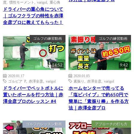
度
,
慣性モーメント
,
varigol
,
重心角
ドライバーの重心角について
｜ゴルフクラブの特性を赤澤
全彦プロに教えてもらった！
ゴルフの練習動画
ゴルフの練習動画
14:52
9:42
2020.01.17
2020.01.05
ゴルピア P
,
赤澤全彦
,
varigol
素振り
,
赤澤全彦
,
varigol
ドライバーでペットボトルに
ホームセンターで売ってる
置いたボールを打つ方法｜赤
「塩ビパイプ」で約650円で
澤全彦プロのレッスン #4
簡単に「素振り棒」を作る方
法｜赤澤全彦プロ
ゴルフのレッスン動画
アプローチの打ち方