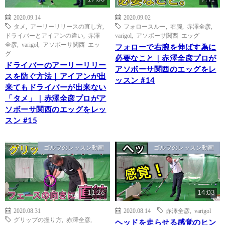
2020.09.14
2020.09.02
タメ
,
アーリーリリースの直し方
,
フォロースルー
,
右腕
,
赤澤全彦
,
ドライバーとアイアンの違い
,
赤澤
varigol
,
アソボーサ関西 エッグ
全彦
,
varigol
,
アソボーサ関西 エッ
フォローで右腕を伸ばす為に
グ
必要なこと｜赤澤全彦プロが
ドライバーのアーリーリリー
アソボーサ関西のエッグをレ
スを防ぐ方法｜アイアンが出
ッスン #14
来てもドライバーが出来ない
「タメ」｜赤澤全彦プロがア
ソボーサ関西のエッグをレッ
スン #15
ゴルフのレッスン動画
ゴルフのレッスン動画
11:26
14:03
2020.08.31
2020.08.14
赤澤全彦
,
varigol
グリップの握り方
,
赤澤全彦
,
ヘッドを走らせる感覚のヒン