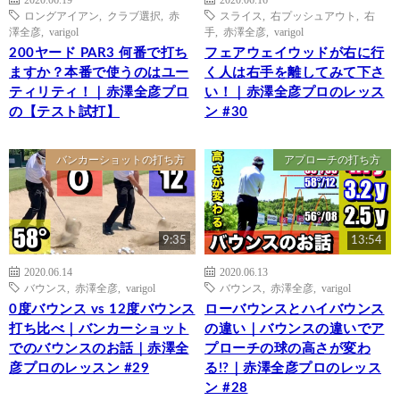
ロングアイアン
,
クラブ選択
,
赤
スライス
,
右プッシュアウト
,
右
澤全彦
,
varigol
手
,
赤澤全彦
,
varigol
200ヤード PAR3 何番で打ち
フェアウェイウッドが右に行
ますか？本番で使うのはユー
く人は右手を離してみて下さ
ティリティ！｜赤澤全彦プロ
い！｜赤澤全彦プロのレッス
の【テスト試打】
ン #30
バンカーショットの打ち方
アプローチの打ち方
9:35
13:54
2020.06.14
2020.06.13
バウンス
,
赤澤全彦
,
varigol
バウンス
,
赤澤全彦
,
varigol
0度バウンス vs 12度バウンス
ローバウンスとハイバウンス
打ち比べ｜バンカーショット
の違い｜バウンスの違いでア
でのバウンスのお話｜赤澤全
プローチの球の高さが変わ
彦プロのレッスン #29
る!?｜赤澤全彦プロのレッス
ン #28