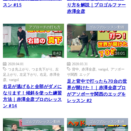
スン #15
り方を解説｜プロゴルファー
赤澤全彦
アプローチの打ち方
ゴルフのレッスン動画
8:42
18:01
2020.04.01
2020.03.31
つま先上がり
,
つま先下がり
,
左
背中
,
赤澤全彦
,
varigol
,
アソボー
足上がり
,
左足下がり
,
右足
,
赤澤全
サ関西 エッグ
彦
,
varigol
足と背中で打ったら70台の世
右足が逃げると全部がダメに
界が開けた！｜赤澤全彦プロ
なります！傾斜を使った練習
がアソボーサ関西のエッグを
方法｜赤澤全彦プロのレッス
レッスン #2
ン #14
ゴルフのレッスン動画
ゴルフのレッスン動画