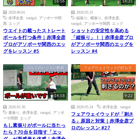
16:56
14:35
2020.06.01
2020.05.31
赤澤全彦
,
varigol
,
アソボーサ関
縦振り
,
横振り
,
赤澤全彦
,
西 エッグ
varigol
,
アソボーサ関西 エッグ
ウエイトの載ったストレート
ショットの安定性を高める
ボールを打つ条件｜赤澤全彦
「縦振り」！｜赤澤全彦プロ
プロがアソボーサ関西のエッ
がアソボーサ関西のエッグを
グをレッスン #5
レッスン #4
ゴルフのレッスン動画
フェアウェイウッドの打ち方
14:18
9:22
2020.05.30
2020.05.24
赤澤全彦
,
varigol
素振り
,
赤澤全彦
,
varigol
,
アソボ
フェアウェイウッドが「刺さ
ーサ関西 エッグ
る」原因と対策｜赤澤全彦プ
もし素振りがボールに当たっ
ロのレッスン #27
たら？70台を目指す「エッ