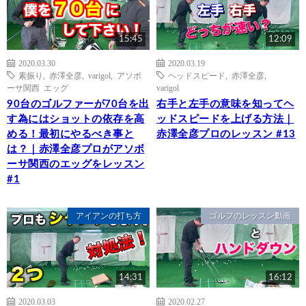
15:45
12:09
2020.03.30
2020.03.19
素振り
,
赤澤全彦
,
varigol
,
アソボ
ヘッドスピード
,
赤澤全彦
,
ーサ関西 エッグ
varigol
90台のゴルファーが70台を出
右手と左手の意味を知ってヘ
す為にはショットの依存を高
ッドスピードを上げる方法｜
める！最初にやるべき事と
赤澤全彦プロのレッスン #13
は？｜赤澤全彦プロがアソボ
ーサ関西のエッグをレッスン
#1
アイアンの打ち方
ゴルフのレッスン動画
14:31
16:12
2020.03.03
2020.02.27