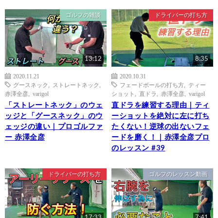
ゴルフの雑談
ドライバーの打ち方
13:12
8:35
2020.11.21
2020.10.31
グースネック
,
ストレートネック
,
フェードボールの打ち方
,
ティー
赤澤全彦
,
varigol
ショット
,
直ドラ
,
赤澤全彦
,
varigol
「ストレートネック」のウェ
直ドラを練習する理由｜ティ
ッジと「グースネック」のウ
ーショットを絶対に左に打ち
ェッジの違い｜プロゴルファ
たくない！逆球の出ないフェ
ー 赤澤全彦
ードを磨く！｜赤澤全彦プロ
のレッスン #39
ドライバーの打ち方
ゴルフのレッスン動画
17:33
7:41