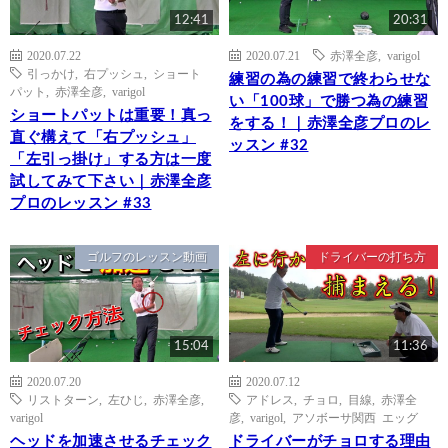
12:41
20:31
2020.07.22
2020.07.21
赤澤全彦
,
varigol
引っかけ
,
右プッシュ
,
ショート
練習の為の練習で終わらせな
パット
,
赤澤全彦
,
varigol
い「100球」で勝つ為の練習
ショートパットは重要！真っ
をする！｜赤澤全彦プロのレ
直ぐ構えて「右プッシュ」
ッスン #32
「左引っ掛け」する方は一度
試してみて下さい｜赤澤全彦
プロのレッスン #33
ゴルフのレッスン動画
ドライバーの打ち方
15:04
11:36
2020.07.20
2020.07.12
リストターン
,
左ひじ
,
赤澤全彦
,
アドレス
,
チョロ
,
目線
,
赤澤全
varigol
彦
,
varigol
,
アソボーサ関西 エッグ
ヘッドを加速させるチェック
ドライバーがチョロする理由