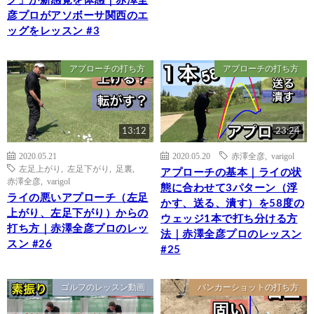
グ」が新感覚を体感｜赤澤全
彦プロがアソボーサ関西のエ
ッグをレッスン #3
アプローチの打ち方
アプローチの打ち方
13:12
23:24
2020.05.21
2020.05.20
赤澤全彦
,
varigol
左足上がり
,
左足下がり
,
足裏
,
アプローチの基本｜ライの状
赤澤全彦
,
varigol
態に合わせて3パターン（浮
ライの悪いアプローチ（左足
かす、送る、潰す）を58度の
上がり、左足下がり）からの
ウェッジ1本で打ち分ける方
打ち方｜赤澤全彦プロのレッ
法｜赤澤全彦プロのレッスン
スン #26
#25
ゴルフのレッスン動画
バンカーショットの打ち方