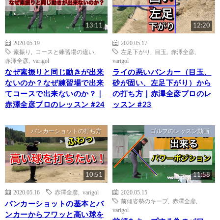
13:11
12:20
2020.05.19
2020.05.17
素振り
,
コースと練習場の違い
,
左足下がり
,
目玉
,
赤澤全彦
,
赤澤全彦
,
varigol
varigol
なぜ素振りと同じ動きが出来
ライの悪いバンカー（目玉、
ないのか？なぜ練習場で出来
砂が固い、左足下がり）から
てコースで出来ないのか？｜
の打ち方｜赤澤全彦プロのレ
赤澤全彦プロのレッスン #24
ッスン #23
バンカーショットの打ち方
ゴルフのレッスン動画
10:51
11:58
2020.05.16
赤澤全彦
,
varigol
2020.05.15
前傾姿勢のキープ
,
赤澤全彦
,
バンカーショットの基本とバ
varigol
ンカーからフワッと高い球を