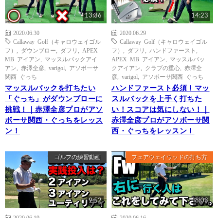
13:36
14:23
2020.06.30
2020.06.29
Callaway Golf（キャロウェイゴル
Callaway Golf（キャロウェイゴル
フ）
,
ダウンブロー
,
ダフリ
,
APEX
フ）
,
ダフリ
,
ハンドファースト
,
MB アイアン
,
マッスルバックアイ
APEX MB アイアン
,
マッスルバッ
アン
,
赤澤全彦
,
varigol
,
アソボーサ
クアイアン
,
クラブの重心
,
赤澤全
関西 ぐっち
彦
,
varigol
,
アソボーサ関西 ぐっち
マッスルバックを打ちたい
ハンドファースト必須！マッ
「ぐっち」がダウンブローに
スルバックを上手く打ちた
挑戦！｜赤澤全彦プロがアソ
い！スコアは気にしない！｜
ボーサ関西・ぐっちをレッス
赤澤全彦プロがアソボーサ関
ン！
西・ぐっちをレッスン！
ゴルフの練習動画
フェアウェイウッドの打ち方
9:52
8:03
2020.06.19
2020.06.16