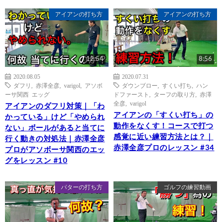
アイアンの打ち方
アイアンの打ち方
12:54
8:56
2020.08.05
2020.07.31
ダフリ
,
赤澤全彦
,
varigol
,
アソボ
ダウンブロー
,
すくい打ち
,
ハン
ーサ関西 エッグ
ドファースト
,
ターフの取り方
,
赤澤
全彦
,
varigol
アイアンのダフリ対策｜「わ
アイアンの「すくい打ち」の
かっている」けど「やめられ
動作をなくす！コースで打つ
ない」ボールがあると当てに
感覚に近い練習方法とは？｜
行く動きの対処法｜赤澤全彦
赤澤全彦プロのレッスン #34
プロがアソボーサ関西のエッ
グをレッスン #10
パターの打ち方
ゴルフの練習動画