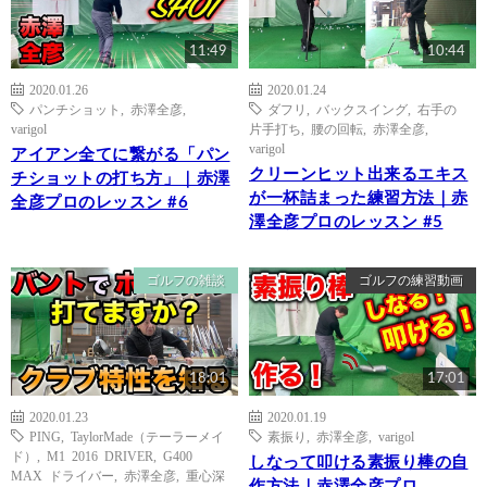
11:49
10:44
2020.01.26
2020.01.24
パンチショット
,
赤澤全彦
,
ダフリ
,
バックスイング
,
右手の
varigol
片手打ち
,
腰の回転
,
赤澤全彦
,
varigol
アイアン全てに繋がる「パン
クリーンヒット出来るエキス
チショットの打ち方」｜赤澤
が一杯詰まった練習方法｜赤
全彦プロのレッスン #6
澤全彦プロのレッスン #5
ゴルフの雑談
ゴルフの練習動画
18:01
17:01
2020.01.23
2020.01.19
PING
,
TaylorMade（テーラーメイ
素振り
,
赤澤全彦
,
varigol
ド）
,
M1 2016 DRIVER
,
G400
しなって叩ける素振り棒の自
MAX ドライバー
,
赤澤全彦
,
重心深
作方法｜赤澤全彦プロ