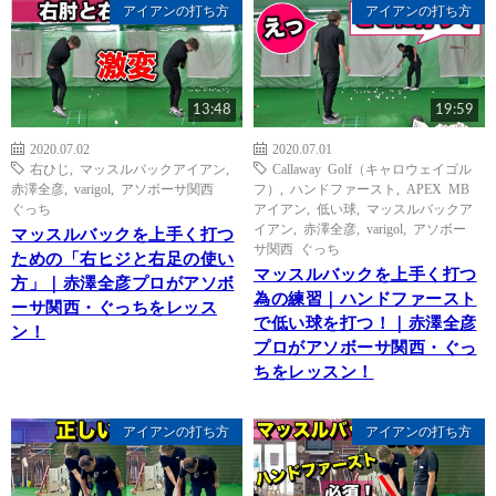
アイアンの打ち方
アイアンの打ち方
13:48
19:59
2020.07.02
2020.07.01
右ひじ
,
マッスルバックアイアン
,
Callaway Golf（キャロウェイゴル
赤澤全彦
,
varigol
,
アソボーサ関西
フ）
,
ハンドファースト
,
APEX MB
ぐっち
アイアン
,
低い球
,
マッスルバックア
イアン
,
赤澤全彦
,
varigol
,
アソボー
マッスルバックを上手く打つ
サ関西 ぐっち
ための「右ヒジと右足の使い
マッスルバックを上手く打つ
方」｜赤澤全彦プロがアソボ
為の練習｜ハンドファースト
ーサ関西・ぐっちをレッス
で低い球を打つ！｜赤澤全彦
ン！
プロがアソボーサ関西・ぐっ
ちをレッスン！
アイアンの打ち方
アイアンの打ち方