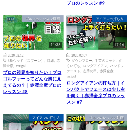
プロのレッスン #9
ゴルフのレッスン動画
アイアンの打ち方
11:33
17:16
2020.02.12
2020.02.07
3番ウッド（スプーン）
,
目線
,
赤
ダウンブロー
,
手首のコック
,
す
澤全彦
,
varigol
くい打ち
,
ロングアイアン
,
ハンドフ
ァースト
,
左手の甲
,
赤澤全彦
,
プロの視界を知りたい！プロ
varigol
ゴルファーってどんな風に見
ロングアイアンの打ち方｜イ
えてるの？｜赤澤全彦プロの
ンパクトでフェースは少し右
レッスン #8
を向く｜赤澤全彦プロのレッ
スン #7
アイアンの打ち方
ゴルフのレッスン動画