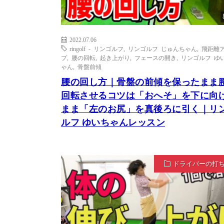
2022.07.06
ringolf - リンゴルフ
,
リンゴルフ じゅんちゃん
,
飛距離
プ
,
腰の回転
,
起き上がり
,
フェースの開き
,
リンゴルフ ゆ
ゃん
,
骨盤前傾
腰の回し方｜骨盤の前傾を保ったまま
回転させるコツは「おへそ」を下に向
まま「左のお尻」を真後ろに引く｜リ
ルフ ゆいちゃんレッスン
ドライバーの打