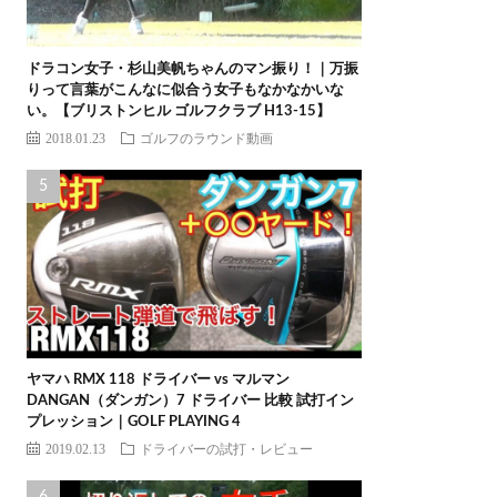
ドラコン女子・杉山美帆ちゃんのマン振り！｜万振
りって言葉がこんなに似合う女子もなかなかいな
い。【ブリストンヒル ゴルフクラブ H13-15】
2018.01.23
ゴルフのラウンド動画
ヤマハ RMX 118 ドライバー vs マルマン
DANGAN（ダンガン）7 ドライバー 比較 試打イン
プレッション｜GOLF PLAYING 4
2019.02.13
ドライバーの試打・レビュー