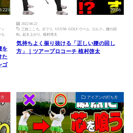
8:22
20:06
2022.06.22
アッ
三枝こころ
,
ダフリ
,
UUUM GOLF-ウーム ゴルフ-
,
腰の回
いち
転
,
起き上がり
,
植村啓太
気持ちよく振り抜ける「正しい腰の回し
腰を
方」｜ツアープロコーチ 植村啓太
けた
ンゴ
ち方
アイアンの打ち方