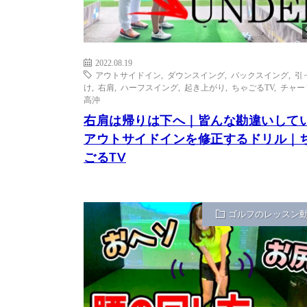
2022.08.19
アウトサイドイン
,
ダウンスイング
,
バックスイング
,
引
け
,
右肩
,
ハーフスイング
,
起き上がり
,
ちゃごるTV
,
チャー
高沖
右肩は帰りは下へ｜皆んな勘違いして
アウトサイドインを修正するドリル｜
ごるTV
ゴルフのレッスン