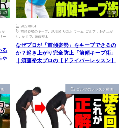
9:43
14:38
2022.08.04
っか
前傾姿勢のキープ
,
UUUM GOLF-ウーム ゴルフ-
,
起き上が
リー
り
,
かえで
,
須藤裕太
なぜプロが「前傾姿勢」をキープできるの
いる
か？起き上がり完全防止「前傾キープ術」
ちゃ
｜須藤裕太プロの【ドライバーレッスン】
動画
ゴルフのレッスン動画