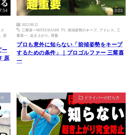
7:54
3:03
2022.08.22
ンス
三觜喜一MITSUHASHI TV
,
前傾姿勢のキープ
,
アドレス
,
三
り
,
原
觜喜一
,
起き上がり
,
骨盤
プロも意外に知らない「前傾姿勢をキープ
ピー
するための条件」｜プロゴルファー 三觜喜
F 原
一
動画
ドライバーの打ち方