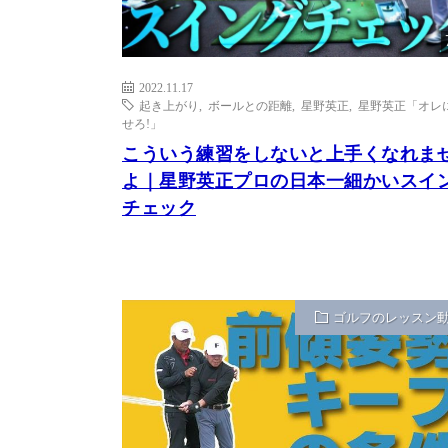
2022.11.17
起き上がり
,
ボールとの距離
,
星野英正
,
星野英正「オレ
せろ!」
こういう練習をしないと上手くなれま
よ｜星野英正プロの日本一細かいスイ
チェック
ゴルフのレッスン