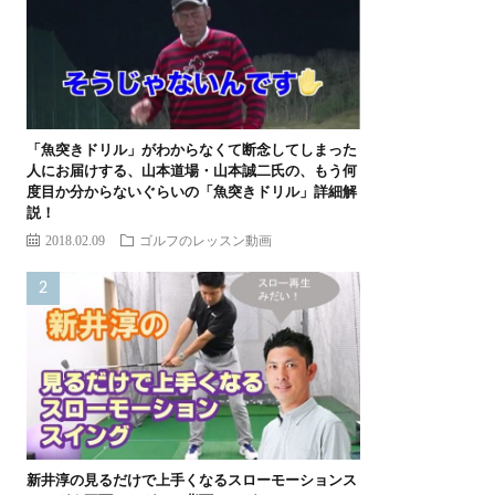
「魚突きドリル」がわからなくて断念してしまった
人にお届けする、山本道場・山本誠二氏の、もう何
度目か分からないぐらいの「魚突きドリル」詳細解
説！
2018.02.09
ゴルフのレッスン動画
新井淳の見るだけで上手くなるスローモーションス