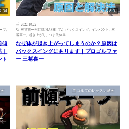
9:34
6:01
2022.10.22
ープ
,
三觜喜一MITSUHASHI TV
,
バックスイング
,
インパクト
,
三
觜喜一
,
起き上がり
,
つま先体重
前傾
なぜ体が起き上がってしまうのか？原因は
法｜
バックスイングにあります｜プロゴルファ
ント
ー 三觜喜一
動画
ゴルフのレッスン動画