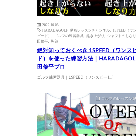
1
2022.10.08
HARADAGOLF 動画レッスンチャンネル
,
1SPEED（ワ
ピード）
,
ゴルフの練習器具
,
起き上がり
,
シャフトのしな
田修平
,
胸郭
絶対知っておくべき 1SPEED（ワンス
ド）を使った練習方法｜HARADAGOL
田修平プロ
ゴルフ練習器具｜1SPEED（ワンスピー […]
ゴルフのレッスン