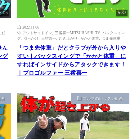
7:05
6:37
2022.11.06
に任
アウトサイドイン
,
三觜喜一MITSUHASHI TV
,
バックスイン
グ
,
引っかけ
,
三觜喜一
,
起き上がり
,
かかと体重
,
つま先体重
せん
「つま先体重」だとクラブが外から入りや
ング
すい｜バックスイングで「かかと体重」に
すればインサイドからアタックできます！
｜プロゴルファー 三觜喜一
動画
ゴルフのレッスン動画