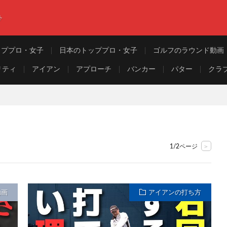
ト
ッププロ・女子
日本のトッププロ・女子
ゴルフのラウンド動画
リティ
アイアン
アプローチ
バンカー
パター
クラ
>
1/2ページ
動画
アイアンの打ち方