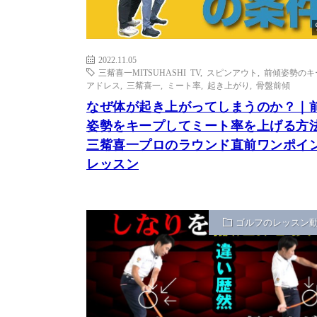
2022.11.05
三觜喜一MITSUHASHI TV
,
スピンアウト
,
前傾姿勢のキ
アドレス
,
三觜喜一
,
ミート率
,
起き上がり
,
骨盤前傾
なぜ体が起き上がってしまうのか？｜
姿勢をキープしてミート率を上げる方
三觜喜一プロのラウンド直前ワンポイ
レッスン
ゴルフのレッスン