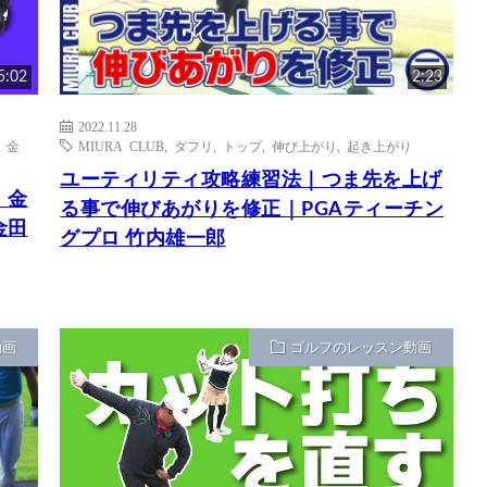
5:02
2:23
2022.11.28
,
金
MIURA CLUB
,
ダフリ
,
トップ
,
伸び上がり
,
起き上がり
ユーティリティ攻略練習法｜つま先を上げ
！金
る事で伸びあがりを修正｜PGAティーチン
金田
グプロ 竹内雄一郎
動画
ゴルフのレッスン動画