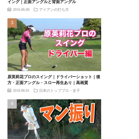
イング｜正面アングルと背面アングル
2016.06.06
アイアンの打ち方
原英莉花プロのスイング｜ドライバーショット｜後
方・正面アングル・スロー再生あり｜高画質
2018.06.01
日本のトッププロ・女子