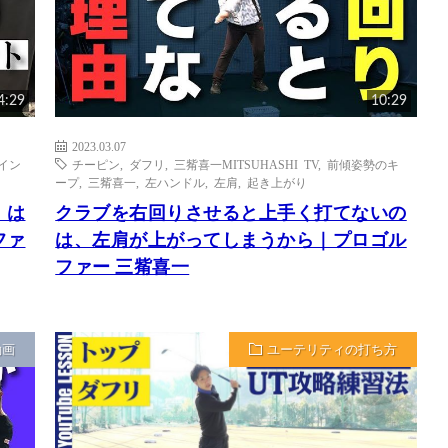
4:29
10:29
2023.03.07
イン
チーピン
,
ダフリ
,
三觜喜一MITSUHASHI TV
,
前傾姿勢のキ
ープ
,
三觜喜一
,
左ハンドル
,
左肩
,
起き上がり
」は
クラブを右回りさせると上手く打てないの
ファ
は、左肩が上がってしまうから｜プロゴル
ファー 三觜喜一
動画
ユーテリティの打ち方