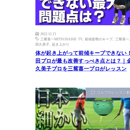
2022.12.15
三觜喜一MITSUHASHI TV
,
前傾姿勢のキープ
,
三觜喜一
田久美子
,
起き上がり
体が起き上がって前傾キープできない
田プロが最も改善すっべき点とは？｜
久美子プロを三觜喜一プロがレッスン
ゴルフのレッスン