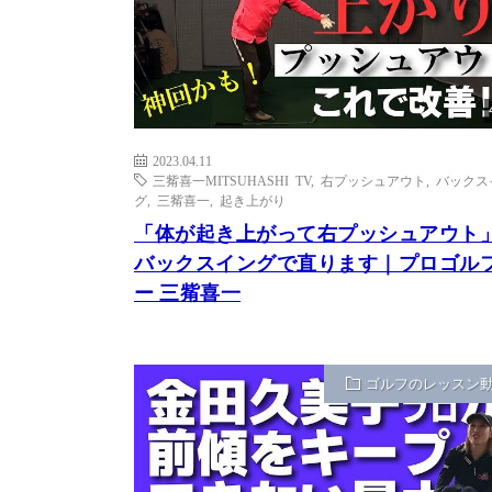
2023.04.11
三觜喜一MITSUHASHI TV
,
右プッシュアウト
,
バックス
グ
,
三觜喜一
,
起き上がり
「体が起き上がって右プッシュアウト
バックスイングで直ります｜プロゴル
ー 三觜喜一
ゴルフのレッスン