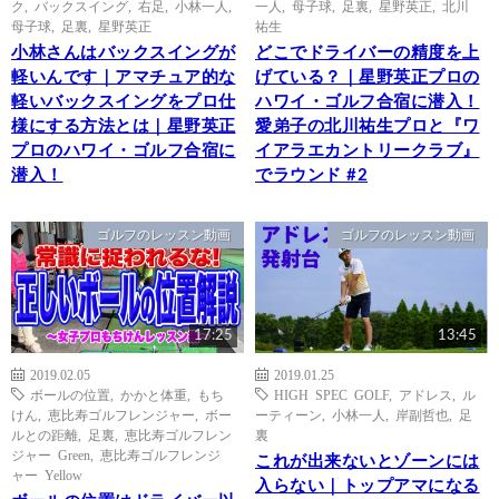
ク
,
バックスイング
,
右足
,
小林一人
,
一人
,
母子球
,
足裏
,
星野英正
,
北川
母子球
,
足裏
,
星野英正
祐生
小林さんはバックスイングが
どこでドライバーの精度を上
軽いんです｜アマチュア的な
げている？｜星野英正プロの
軽いバックスイングをプロ仕
ハワイ・ゴルフ合宿に潜入！
様にする方法とは｜星野英正
愛弟子の北川祐生プロと『ワ
プロのハワイ・ゴルフ合宿に
イアラエカントリークラブ』
潜入！
でラウンド #2
ゴルフのレッスン動画
ゴルフのレッスン動画
17:25
13:45
2019.02.05
2019.01.25
ボールの位置
,
かかと体重
,
もち
HIGH SPEC GOLF
,
アドレス
,
ル
けん
,
恵比寿ゴルフレンジャー
,
ボー
ーティーン
,
小林一人
,
岸副哲也
,
足
ルとの距離
,
足裏
,
恵比寿ゴルフレン
裏
ジャー Green
,
恵比寿ゴルフレンジ
これが出来ないとゾーンには
ャー Yellow
入らない｜トップアマになる