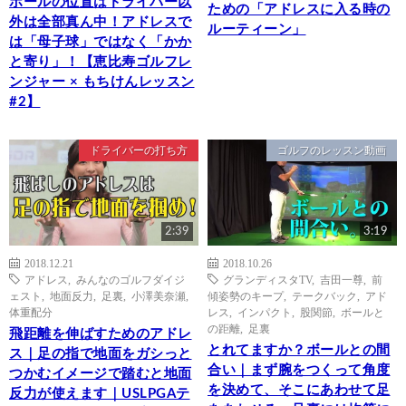
ボールの位置はドライバー以
ための「アドレスに入る時の
外は全部真ん中！アドレスで
ルーティーン」
は「母子球」ではなく「かか
と寄り」！【恵比寿ゴルフレ
ンジャー × もちけんレッスン
#2】
ドライバーの打ち方
ゴルフのレッスン動画
2:39
3:19
2018.12.21
2018.10.26
アドレス
,
みんなのゴルフダイジ
グランディスタTV
,
吉田一尊
,
前
ェスト
,
地面反力
,
足裏
,
小澤美奈瀬
,
傾姿勢のキープ
,
テークバック
,
アド
体重配分
レス
,
インパクト
,
股関節
,
ボールと
の距離
,
足裏
飛距離を伸ばすためのアドレ
とれてますか？ボールとの間
ス｜足の指で地面をガシっと
合い｜まず腕をつくって角度
つかむイメージで踏むと地面
を決めて、そこにあわせて足
反力が使えます｜USLPGAテ