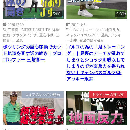
5:00
9:30
2020.12.30
2020.10.31
三觜喜一MITSUHASHI TV
,
体重
ゴルフトレーニング
,
地面反力
,
移動
,
ダウンスイング
,
重心移動
,
三
キャンバスゴルフCh
,
足裏
,
アッキ
觜喜一
,
足裏
ー永井
,
右足の踏み込み
ボウリングの重心移動でカッ
ゴルフの為の「足トレーニン
ト軌道を直す話の続き｜プロ
グ」｜足裏のアーチが潰れて
ゴルファー 三觜喜一
しまうとショックを吸収して
しまうので地面反力を得られ
ない｜キャンバスゴルフCh
アッキー永井
ゴルフのレッスン動画
ドライバーの打ち方
9:32
7:20