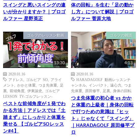
スイングと悪いスイングの違
体の回転」を生む「足の動か
いが分かりますか？｜プロゴ
し方」について解説｜プロゴ
ルファー 星野英正
ルファー 菅原大地
ゴルフのレッスン動画
ゴルフの雑談
13:30
4:13
2020.01.16
2020.01.16
アドレス
,
ゴルピア SO
,
アライ
HARADAGOLF 動画レッスンチ
メント
,
かかと体重
,
つま先体重
,
足
ャンネル
,
インパクト
,
遠心力
,
つま
裏
,
前傾角度
,
伊東諭史
,
ゴルピア
先体重
,
原田修平
,
足裏
,
身体の回転
LESSON TV-ゴルフレッスン-
つま先体重の初心者 vs かか
ベストな前傾角度が１発でわ
と体重の上級者｜身体の回転
かる方法｜アドレスでは「土
で打つための意識は「ヒッ
踏まず」にしっかりと体重を
ト」じゃなくて「スイング」
乗せる 【ゴルピアSOレッス
｜HARADAGOLF 原田修平プ
ン#4】
ロ