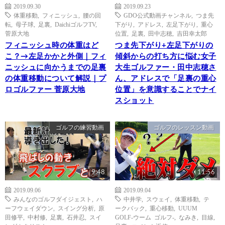
2019.09.30
2019.09.23
体重移動
,
フィニッシュ
,
腰の回
GDO公式動画チャンネル
,
つま先
転
,
母子球
,
足裏
,
DaichiゴルフTV
,
下がり
,
アドレス
,
左足下がり
,
重心
菅原大地
位置
,
足裏
,
田中志穂
,
吉田幸太郎
フィニッシュ時の体重はど
つま先下がり+左足下がりの
こ？→左足かかと外側｜フィ
傾斜からの打ち方に悩む女子
ニッシュに向かうまでの足裏
大生ゴルファー・田中志穂さ
の体重移動について解説｜プ
ん、アドレスで「足裏の重心
ロゴルファー 菅原大地
位置」を意識することでナイ
スショット
ゴルフの練習動画
ゴルフのレッスン動画
9:48
11:56
2019.09.06
2019.09.04
みんなのゴルフダイジェスト
,
ハ
中井学
,
スウェイ
,
体重移動
,
テ
ーフウェイダウン
,
スイング分析
,
原
ークバック
,
重心移動
,
UUUM
田修平
,
中村修
,
足裏
,
石井忍
,
スイ
GOLF-ウーム ゴルフ-
,
なみき
,
目線
,