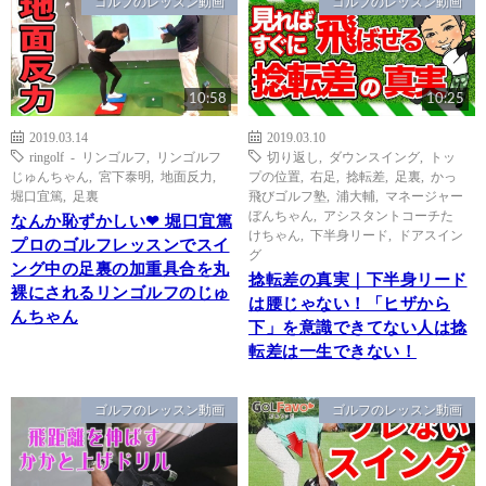
ゴルフのレッスン動画
ゴルフのレッスン動画
10:58
10:25
2019.03.14
2019.03.10
ringolf - リンゴルフ
,
リンゴルフ
切り返し
,
ダウンスイング
,
トッ
じゅんちゃん
,
宮下泰明
,
地面反力
,
プの位置
,
右足
,
捻転差
,
足裏
,
かっ
堀口宜篤
,
足裏
飛びゴルフ塾
,
浦大輔
,
マネージャー
ぼんちゃん
,
アシスタントコーチた
なんか恥ずかしい❤ 堀口宜篤
けちゃん
,
下半身リード
,
ドアスイン
プロのゴルフレッスンでスイ
グ
ング中の足裏の加重具合を丸
捻転差の真実｜下半身リード
裸にされるリンゴルフのじゅ
は腰じゃない！「ヒザから
んちゃん
下」を意識できてない人は捻
転差は一生できない！
ゴルフのレッスン動画
ゴルフのレッスン動画