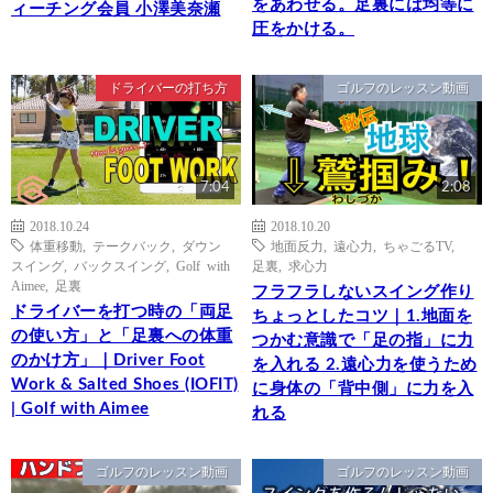
をあわせる。足裏には均等に
ィーチング会員 小澤美奈瀬
圧をかける。
ドライバーの打ち方
ゴルフのレッスン動画
7:04
2:08
2018.10.24
2018.10.20
体重移動
,
テークバック
,
ダウン
地面反力
,
遠心力
,
ちゃごるTV
,
スイング
,
バックスイング
,
Golf with
足裏
,
求心力
Aimee
,
足裏
フラフラしないスイング作り
ドライバーを打つ時の「両足
ちょっとしたコツ｜1.地面を
の使い方」と「足裏への体重
つかむ意識で「足の指」に力
のかけ方」｜Driver Foot
を入れる 2.遠心力を使うため
Work & Salted Shoes (IOFIT)
に身体の「背中側」に力を入
| Golf with Aimee
れる
ゴルフのレッスン動画
ゴルフのレッスン動画