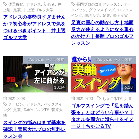
体重移動
,
アドレス
,
初心者
,
井
長岡プロのゴルフレッスン
,
テー
上透
,
足裏
,
井上透ゴルフ大学
クバック
,
ダウンスイング
,
バックス
イング
,
地面反力
,
足裏
,
長岡良実
アドレスの姿勢良すぎません
足裏の重心の動かし方｜地面
か？初心者がアドレスで気を
反力が使えるようになる重心
つけるべきポイント｜井上透
のかけ方｜長岡プロのゴルフ
ゴルフ大学
レッスン
ゴルフのレッスン動画
ゴルフのレッスン動画
13:34
6:18
2021.09.20
2021.07.23
ちゃごるTV
,
足裏
チーピン
,
アドレス
,
バックスイ
ゴルフスイングで「足を踏ん
ング
,
足裏
,
DaichiゴルフTV
,
菅原大
張る」とはどういう事か？｜
地
タオルを両方に滑らせるイメ
スイングの悩みはまず基本を
ージ｜ちゃごるTV
確認｜菅原大地プロの無料レ
ッスン会