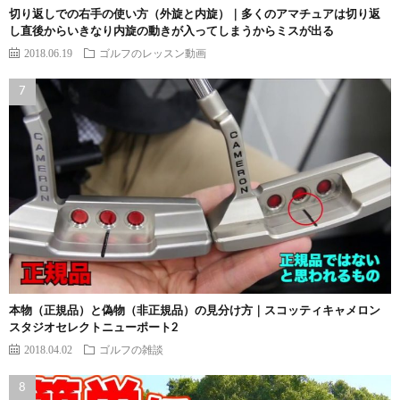
切り返しでの右手の使い方（外旋と内旋）｜多くのアマチュアは切り返
し直後からいきなり内旋の動きが入ってしまうからミスが出る
2018.06.19
ゴルフのレッスン動画
本物（正規品）と偽物（非正規品）の見分け方｜スコッティキャメロン
スタジオセレクトニューポート2
2018.04.02
ゴルフの雑談