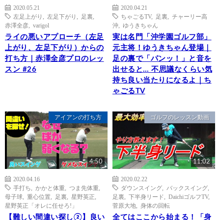
2020.05.21
2020.04.21
左足上がり
,
左足下がり
,
足裏
,
ちゃごるTV
,
足裏
,
チャーリー高
赤澤全彦
,
varigol
沖
,
ゆうきちゃん
ライの悪いアプローチ（左足
実は名門「沖学園ゴルフ部」
上がり、左足下がり）からの
元主将！ゆうきちゃん登場｜
打ち方｜赤澤全彦プロのレッ
足の裏で「パンッ！」と音を
スン #26
出せると… 不思議なくらい気
持ち良い当たりになるよ｜ち
ゃごるTV
アイアンの打ち方
ゴルフのレッスン動画
4:50
11:02
2020.04.16
2020.02.22
手打ち
,
かかと体重
,
つま先体重
,
ダウンスイング
,
バックスイング
,
母子球
,
重心位置
,
足裏
,
星野英正
,
足裏
,
下半身リード
,
DaichiゴルフTV
,
星野英正「オレに任せろ!」
菅原大地
,
身体の回転
【難しい間違い探し②】良い
全てはここから始まる！「身