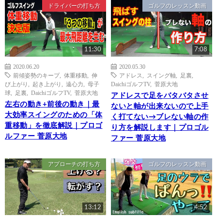
ドライバーの打ち方
ゴルフのレッスン動画
11:30
7:08
2020.06.20
2020.05.30
前傾姿勢のキープ
,
体重移動
,
伸
アドレス
,
スイング軸
,
足裏
,
び上がり
,
起き上がり
,
遠心力
,
母子
DaichiゴルフTV
,
菅原大地
球
,
足裏
,
DaichiゴルフTV
,
菅原大地
アドレスで足をバタバタさせ
左右の動き+前後の動き｜最
ないと軸が出来ないので上手
大効率スイングのための「体
く打てない→ブレない軸の作
重移動」を徹底解説｜プロゴ
り方を解説します｜プロゴル
ルファー 菅原大地
ファー 菅原大地
アプローチの打ち方
ゴルフのレッスン動画
13:12
4:52