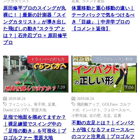
ングカタリスト
足裏
,
コメント返信
原田修平プロのスイングが丸
体重移動と重心移動の違い｜
裸に！｜最新の計測器「スイ
テークバックで気をつけるべ
ングカタリスト」が導き出し
き「目線」｜中井学プロの
た飛ばしの動き”スクラブ”と
【コメント返信】
は？｜石井忍プロ × 原田修平
プロ
ドライバーの打ち方
ゴルフのレッスン動画
7:39
7:06
2019.08.24
2019.08.24
フィニッシュ
,
母子球
,
足裏
,
飛距離アップ
,
GOLFavo ゴルフ
DaichiゴルフTV
,
菅原大地
ァボ
,
インパクト
,
フォロースルー
,
小野寺誠
,
左の壁
,
左足
,
足裏
足指で地面を掴めてますか？
不動の左足とは？｜インパク
｜裸足練習でスイング中の
トが強くなるフォロースルー
「足指の動き」を可視化｜プ
のコツと注意点｜プロゴルフ
ロゴルファー 菅原大地