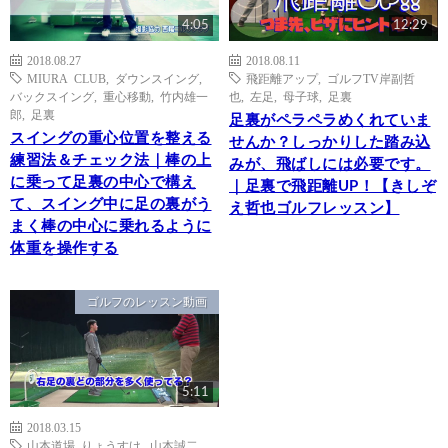
4:05
12:29
2018.08.27
2018.08.11
MIURA CLUB
,
ダウンスイング
,
飛距離アップ
,
ゴルフTV岸副哲
バックスイング
,
重心移動
,
竹内雄一
也
,
左足
,
母子球
,
足裏
郎
,
足裏
足裏がペラペラめくれていま
スイングの重心位置を整える
せんか？しっかりした踏み込
練習法＆チェック法｜棒の上
みが、飛ばしには必要です。
に乗って足裏の中心で構え
｜足裏で飛距離UP！【きしぞ
て、スイング中に足の裏がう
え哲也ゴルフレッスン】
まく棒の中心に乗れるように
体重を操作する
ゴルフのレッスン動画
5:11
2018.03.15
山本道場 りょうすけ
,
山本誠二
,