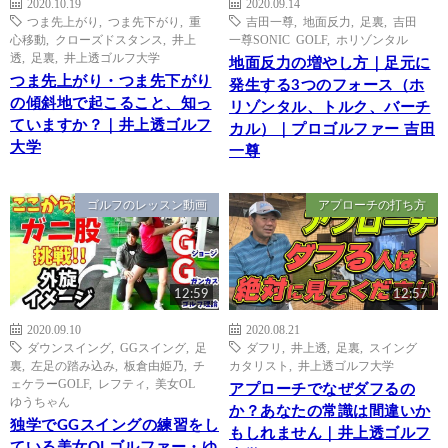
2020.10.19
2020.09.14
つま先上がり
,
つま先下がり
,
重
吉田一尊
,
地面反力
,
足裏
,
吉田
心移動
,
クローズドスタンス
,
井上
一尊SONIC GOLF
,
ホリゾンタル
透
,
足裏
,
井上透ゴルフ大学
地面反力の増やし方｜足元に
つま先上がり・つま先下がり
発生する3つのフォース（ホ
の傾斜地で起こること、知っ
リゾンタル、トルク、バーチ
ていますか？｜井上透ゴルフ
カル）｜プロゴルファー 吉田
大学
一尊
ゴルフのレッスン動画
アプローチの打ち方
12:59
12:57
2020.09.10
2020.08.21
ダウンスイング
,
GGスイング
,
足
ダフリ
,
井上透
,
足裏
,
スイング
裏
,
左足の踏み込み
,
板倉由姫乃
,
チ
カタリスト
,
井上透ゴルフ大学
ェケラーGOLF
,
レフティ
,
美女OL
アプローチでなぜダフるの
ゆうちゃん
か？あなたの常識は間違いか
独学でGGスイングの練習をし
もしれません｜井上透ゴルフ
ている美女OLゴルファー・ゆ