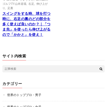
ゴルフTV山本道場
,
右足
,
伸び上が
り
,
足裏
スイングをする時、球を打つ
時に、右足の裏のどの部分を
多く使えば良いのか？｜「つ
ま先」を使ったら伸び上がる
ので「かかと」を使え！
サイト内検索
カテゴリー
世界のトッププロ・男子