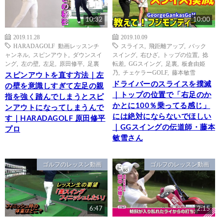
10:32
10:00
2019.11.28
2019.10.09
HARADAGOLF 動画レッスンチ
スライス
,
飛距離アップ
,
バック
ャンネル
,
スピンアウト
,
ダウンスイ
スイング
,
右ひざ
,
トップの位置
,
捻
ング
,
左の壁
,
左足
,
原田修平
,
足裏
転差
,
GGスイング
,
足裏
,
板倉由姫
乃
,
チェケラーGOLF
,
藤本敏雪
スピンアウトを直す方法｜左
ドライバーのスライスを撲滅
の壁を意識しすぎて左足の親
｜トップの位置で「右足のか
指を強く踏んでしまうとスピ
かとに100％乗ってる感じ」
ンアウトになってしまうんで
には絶対にならないでほしい
す｜HARADAGOLF 原田修平
｜GGスイングの伝道師・藤本
プロ
敏雪さん
ゴルフのレッスン動画
ゴルフのレッスン動画
6:47
2:15