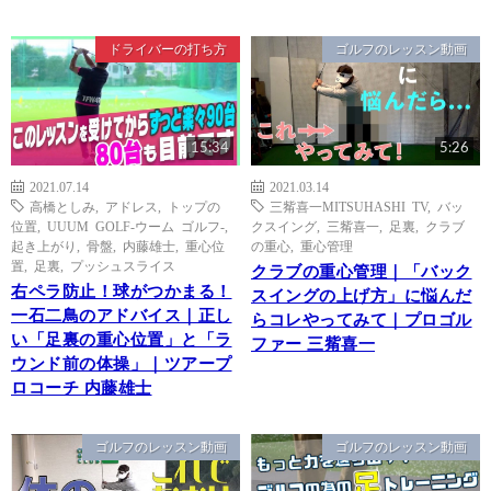
ドライバーの打ち方
ゴルフのレッスン動画
15:34
5:26
2021.07.14
2021.03.14
高橋としみ
,
アドレス
,
トップの
三觜喜一MITSUHASHI TV
,
バッ
位置
,
UUUM GOLF-ウーム ゴルフ-
,
クスイング
,
三觜喜一
,
足裏
,
クラブ
起き上がり
,
骨盤
,
内藤雄士
,
重心位
の重心
,
重心管理
置
,
足裏
,
プッシュスライス
クラブの重心管理｜「バック
右ペラ防止！球がつかまる！
スイングの上げ方」に悩んだ
一石二鳥のアドバイス｜正し
らコレやってみて｜プロゴル
い「足裏の重心位置」と「ラ
ファー 三觜喜一
ウンド前の体操」｜ツアープ
ロコーチ 内藤雄士
ゴルフのレッスン動画
ゴルフのレッスン動画