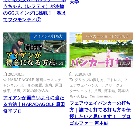
大学
うちゃん（レフティ）が本物
のGGスイングに挑戦！｜教え
てフジモンティ⑦
アイアンの打ち方
バンカーショットの打ち方
17:51
10:50
2020.08.17
2020.07.09
HARADAGOLF 動画レッスンチ
グリップの握り方
,
アドレス
,
フ
ャンネル
,
ボールの位置
,
左肩
,
原田
ェアウェイバンカー
,
スリークォー
修平
,
足裏
,
左足の踏み込み
ターショット
,
足裏
,
河本結
,
河本結
ちゃんねる Yui Kawamoto
アイアンが面白いように当た
フェアウェイバンカーの打ち
る方法｜HARADAGOLF 原田
方｜誰でも打てる打ち方を伝
修平プロ
授したいと思います！｜プロ
ゴルファー 河本結