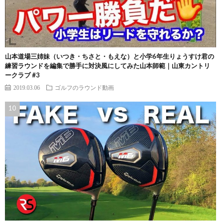
山本道場三姉妹（いつき・ちさと・もえな）と小学6年生りょうすけ君の
練習ラウンドを編集で勝手に対決風にしてみた山本師範｜山東カントリ
ークラブ #3
2019.03.06
ゴルフのラウンド動画