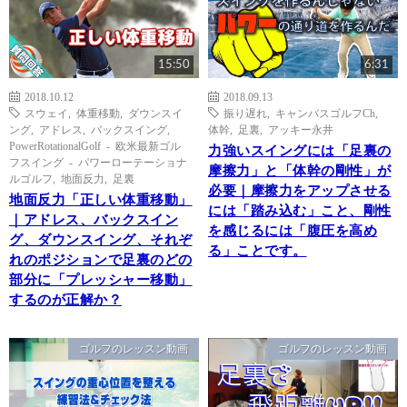
15:50
6:31
2018.10.12
2018.09.13
スウェイ
,
体重移動
,
ダウンスイ
振り遅れ
,
キャンバスゴルフCh
,
ング
,
アドレス
,
バックスイング
,
体幹
,
足裏
,
アッキー永井
PowerRotationalGolf - 欧米最新ゴル
力強いスイングには「足裏の
フスイング - パワーローテーショナ
摩擦力」と「体幹の剛性」が
ルゴルフ
,
地面反力
,
足裏
必要｜摩擦力をアップさせる
地面反力「正しい体重移動」
には「踏み込む」こと、剛性
｜アドレス、バックスイン
を感じるには「腹圧を高め
グ、ダウンスイング、それぞ
る」ことです。
れのポジションで足裏のどの
部分に「プレッシャー移動」
するのが正解か？
ゴルフのレッスン動画
ゴルフのレッスン動画