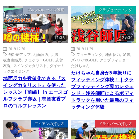
ゴルフのレッスン動画
クラブセッティング
11:36
29:34
2019.12.30
2019.11.29
飛距離アップ
,
地面反力
,
足裏
,
フィッティング
,
地面反力
,
足裏
,
板倉由姫乃
,
チェケラーGOLF
,
志賀
ズバババ!GOLF
,
クラブフィッター
友香
,
スイングカタリスト
,
ダイナミ
たけちゃん
ックエイミング
たけちゃん自身が5年振りに
地面反力を数値化できる『ス
フィッティング体験！｜クラ
イングカタリスト』を使った
ブフィッティング界のレジェ
レッスン【前編】 in エースゴ
ンド・浅谷師匠によるボディ
ルフクラブ赤坂｜志賀友香プ
トラックを用いた最新のフィ
ロのゴルフレッスン
ッティング体験
アイアンの打ち方
ドライバーの打ち方