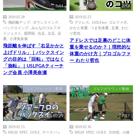
3:44
2:48
2019.02.28
2019.02.23
飛距離アップ
,
ダウンスイング
,
アドレス
,
GOLFavo ゴルファボ
,
バックスイング
,
みんなのゴルフダ
かかと体重
,
つま先体重
,
足裏
,
わた
イジェスト
,
股関節
,
右足
,
左足
,
足
り哲也
裏
,
小澤美奈瀬
アドレスでは足裏のどこに体
飛距離を伸ばす「右足かかと
重を乗せるのか？｜理想的な
上げドリル」｜バックスイン
体重のかけ方｜プロゴルファ
グの目的は「回転」ではなく
ー わたり哲也
「捻転」｜USLPGAティーチ
ング会員 小澤美奈瀬
ゴルフのレッスン動画
ゴルフのラウンド動画
10:29
7:57
2019.02.15
2019.02.10
HIGH SPEC GOLF
,
テークバッ
HIGH SPEC GOLF
,
方向性
,
小林