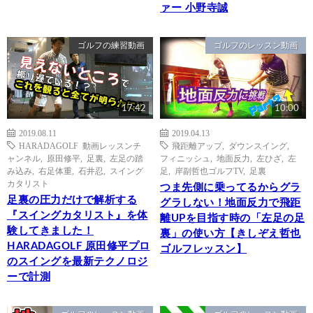
ァー 小野寺誠
ゴルフの練習動画
ゴルフのレッスン動画
17:42
10:00
2019.08.11
2019.04.13
HARADAGOLF 動画レッスンチ
飛距離アップ
,
ダウンスイング
,
ャンネル
,
原田修平
,
足裏
,
左足の踏
フィニッシュ
,
地面反力
,
左ひざ
,
左
み込み
,
右足体重
,
石井忍
,
スイング
足
,
岸副哲也ゴルフTV
,
足裏
カタリスト
つま先側に乗ってるからグラ
足裏の圧力だけで解析する
グラしない！地面反力で飛距
『スイングカタリスト』を体
離UPを目指す時の「左足の足
験してきました！
裏」の使い方【きしぞえ哲也
HARADAGOLF 原田修平プロ
ゴルフレッスン】
のスイングを最新テクノロジ
ーで計測