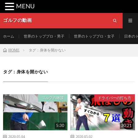
MENU
ゴルフの動画
ホーム
世界のトッププロ・男子
世界のトッププロ・女子
日本の
HOME
タグ：身体を開かない
タグ：身体を開かない
ゴルフの雑談
ドライバーの打ち方
5:30
30:21
2020.05.04
2020.05.02