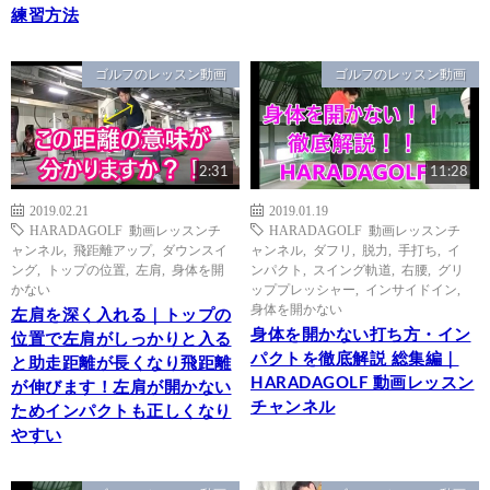
練習方法
ゴルフのレッスン動画
ゴルフのレッスン動画
2:31
11:28
2019.02.21
2019.01.19
HARADAGOLF 動画レッスンチ
HARADAGOLF 動画レッスンチ
ャンネル
,
飛距離アップ
,
ダウンスイ
ャンネル
,
ダフリ
,
脱力
,
手打ち
,
イ
ング
,
トップの位置
,
左肩
,
身体を開
ンパクト
,
スイング軌道
,
右腰
,
グリ
かない
ッププレッシャー
,
インサイドイン
,
身体を開かない
左肩を深く入れる｜トップの
身体を開かない打ち方・イン
位置で左肩がしっかりと入る
パクトを徹底解説 総集編｜
と助走距離が長くなり飛距離
HARADAGOLF 動画レッスン
が伸びます！左肩が開かない
チャンネル
ためインパクトも正しくなり
やすい