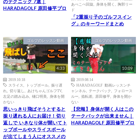
のテクニック 7選｜
あべこべ回旋
,
身体を開く
,
胸郭リー
HARADAGOLF 原田修平プロ
ド
「2重振り子のゴルフスイン
グ」のキーワードまとめ
ゴルフのレッスン動画
ゴルフのレッスン動画
4:33
10:09
2019.10.18
2019.08.14
スライス
,
トップボール
,
振り遅
HARADAGOLF 動画レッスンチ
れ
,
切り返し
,
あけちゃんゴルフTV
,
ャンネル
,
テークバック
,
フォロース
左足の踏み込み
,
樋口明美
,
身体を開
ルー
,
捻転差
,
原田修平
,
身体を開か
かない
ない
思いっきり飛ばそうとすると
【悲報】身体が開く人はこの
振り遅れる人にお届け！切り
テークバックが出来ません｜
返しで いきなり体が開いてト
HARADAGOLF 原田修平プロ
ップボールやスライスボール
が出てしまう人にオススメの