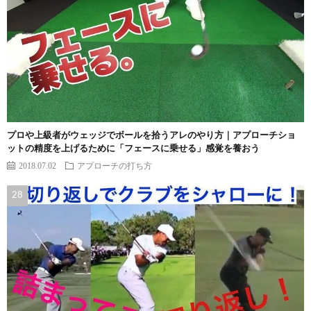
プロや上級者がウェッジでボールを拾うアレのやり方｜アプローチショ
ットの精度を上げるために「フェースに乗せる」感覚を養おう
2018.07.02
アプローチの打ち方