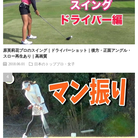
原英莉花プロのスイング｜ドライバーショット｜後方・正面アングル・
スロー再生あり｜高画質
2018.06.01
日本のトッププロ・女子