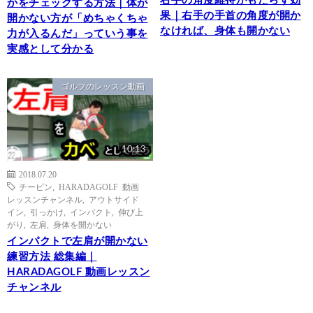
右手の角度維持がもたらす効
かをチェックする方法｜体が
果｜右手の手首の角度が開か
開かない方が「めちゃくちゃ
なければ、身体も開かない
力が入るんだ」っていう事を
実感として分かる
ゴルフのレッスン動画
10:13
2018.07.20
チーピン
,
HARADAGOLF 動画
レッスンチャンネル
,
アウトサイド
イン
,
引っかけ
,
インパクト
,
伸び上
がり
,
左肩
,
身体を開かない
インパクトで左肩が開かない
練習方法 総集編｜
HARADAGOLF 動画レッスン
チャンネル