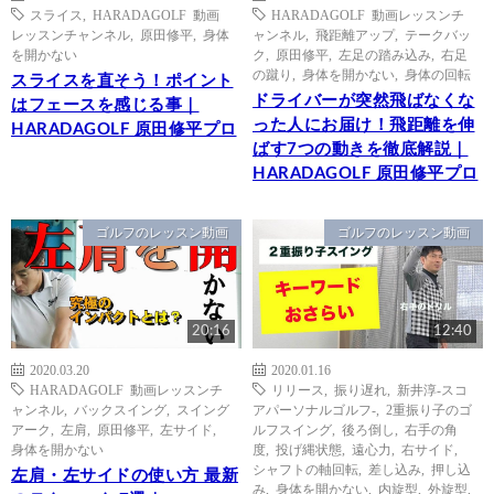
スライス
,
HARADAGOLF 動画
HARADAGOLF 動画レッスンチ
レッスンチャンネル
,
原田修平
,
身体
ャンネル
,
飛距離アップ
,
テークバッ
を開かない
ク
,
原田修平
,
左足の踏み込み
,
右足
の蹴り
,
身体を開かない
,
身体の回転
スライスを直そう！ポイント
ドライバーが突然飛ばなくな
はフェースを感じる事｜
った人にお届け！飛距離を伸
HARADAGOLF 原田修平プロ
ばす7つの動きを徹底解説｜
HARADAGOLF 原田修平プロ
ゴルフのレッスン動画
ゴルフのレッスン動画
20:16
12:40
2020.03.20
2020.01.16
HARADAGOLF 動画レッスンチ
リリース
,
振り遅れ
,
新井淳-スコ
ャンネル
,
バックスイング
,
スイング
アパーソナルゴルフ-
,
2重振り子のゴ
アーク
,
左肩
,
原田修平
,
左サイド
,
ルフスイング
,
後ろ倒し
,
右手の角
身体を開かない
度
,
投げ縄状態
,
遠心力
,
右サイド
,
シャフトの軸回転
,
差し込み
,
押し込
左肩・左サイドの使い方 最新
み
,
身体を開かない
,
内旋型
,
外旋型
,