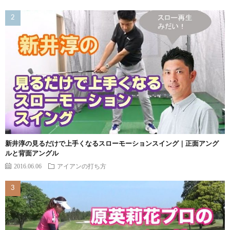
新井淳の見るだけで上手くなるスローモーションスイング｜正面アング
ルと背面アングル
2016.06.06
アイアンの打ち方