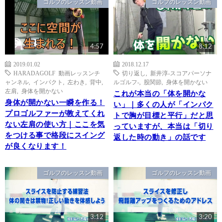
ゴルフのレッスン動画
ゴルフのレッスン動画
4:57
8:12
2019.01.02
2018.12.17
HARADAGOLF 動画レッスンチ
切り返し
,
新井淳-スコアパーソナ
ャンネル
,
インパクト
,
左わき
,
背中
,
ルゴルフ-
,
股関節
,
身体を開かない
左肩
,
身体を開かない
これが本当の「体を開かな
身体が開かない一瞬を作る！
い」｜多くの人が「インパク
プロゴルファーが教えてくれ
トで胸が目標と平行」だと思
ない左肩の使い方｜ここを気
っていますが、本当は「切り
をつける事で格段にスイング
返した時の動き」の話です
が良くなります！
ゴルフのレッスン動画
ゴルフのレッスン動画
3:12
3:20