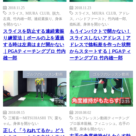
2018.11.25
2018.11.23
スライス
,
MIURA CLUB
,
脱力
,
スライス
,
MIURA CLUB
,
アドレ
左肩
,
竹内雄一郎
,
連続素振り
,
身体
ス
,
ハンドファースト
,
竹内雄一郎
,
を開かない
捻転差
,
身体を開かない
スライスを防止する連続素振
もうインパクトで開かない！
り練習法｜ボールの上を通過
スライスしないアドレス｜ア
する時は左肩はまだ開かない
ドレスで捻転差を作った状態
｜PGAティーチングプロ 竹内
からスタートする｜PGAティ
雄一郎
ーチングプロ 竹内雄一郎
ゴルフのレッスン動画
ゴルフのレッスン動画
5:28
2:15
2018.09.15
2018.08.02
三觜喜一MITSUHASHI TV
,
栗ち
ゴルフレッスン動画ティーチング
ゃん
,
身体を開かない
プロ坂本龍楠
,
フィニッシュ
,
右手の
角度
,
身体を開かない
正しく「うねれてるか」どう