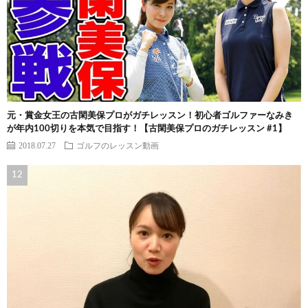
元・賞金女王の古閑美保プロがガチレッスン！初心者ゴルファーなみき
が年内100切りを本気で目指す！【古閑美保プロのガチレッスン #1】
2018.07.27
ゴルフのレッスン動画