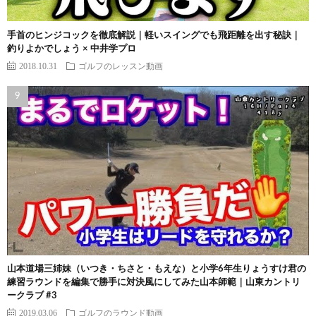
手首のヒンジコックを徹底解説｜軽いスイングでも飛距離を出す秘訣｜
釣りよかでしょう × 中井学プロ
2018.10.31
ゴルフのレッスン動画
山本道場三姉妹（いつき・ちさと・もえな）と小学6年生りょうすけ君の
練習ラウンドを編集で勝手に対決風にしてみた山本師範｜山東カントリ
ークラブ #3
2019.03.06
ゴルフのラウンド動画